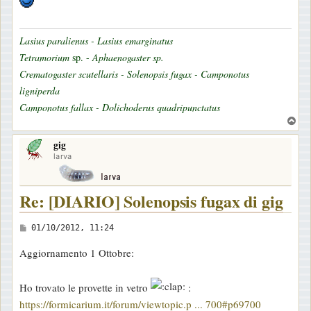
Lasius paralienus - Lasius emarginatus
Tetramorium
sp. -
Aphaenogaster sp.
Crematogaster scutellaris - Solenopsis fugax - Camponotus
ligniperda
Camponotus fallax - Dolichoderus quadripunctatus
T
o
gig
p
larva
Re: [DIARIO] Solenopsis fugax di gig
M
01/10/2012, 11:24
e
Aggiornamento 1 Ottobre:
s
s
Ho trovato le provette in vetro
:
a
https://formicarium.it/forum/viewtopic.p ... 700#p69700
g