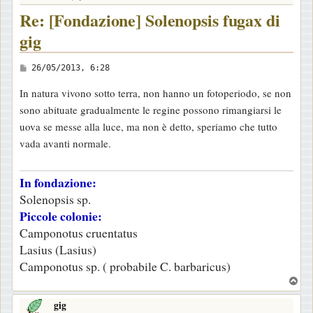
Re: [Fondazione] Solenopsis fugax di
gig
M
26/05/2013, 6:28
e
In natura vivono sotto terra, non hanno un fotoperiodo, se non
s
sono abituate gradualmente le regine possono rimangiarsi le
s
uova se messe alla luce, ma non è detto, speriamo che tutto
a
vada avanti normale.
g
g
In fondazione:
i
Solenopsis sp.
o
Piccole colonie:
Camponotus cruentatus
Lasius (Lasius)
Camponotus sp. ( probabile C. barbaricus)
T
o
gig
p