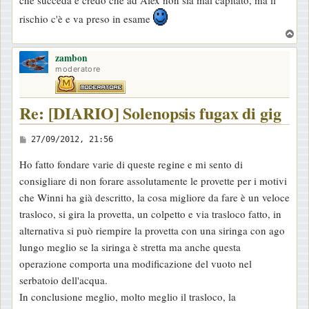
che succeda e credo che ad Alex non sia mai capitato, ma il
rischio c'è e va preso in esame
T
o
zambon
p
moderatore
Re: [DIARIO] Solenopsis fugax di gig
M
27/09/2012, 21:56
e
Ho fatto fondare varie di queste regine e mi sento di
s
consigliare di non forare assolutamente le provette per i motivi
s
che Winni ha già descritto, la cosa migliore da fare è un veloce
a
trasloco, si gira la provetta, un colpetto e via trasloco fatto, in
g
alternativa si può riempire la provetta con una siringa con ago
g
lungo meglio se la siringa è stretta ma anche questa
i
operazione comporta una modificazione del vuoto nel
o
serbatoio dell'acqua.
In conclusione meglio, molto meglio il trasloco, la