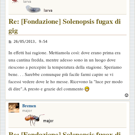
larva
Re: [Fondazione] Solenopsis fugax di
gig
M
26/05/2013, 9:54
e
In effetti hai ragione. Mettiamola così: dove erano prima era
s
una cantina fredda, mentre adesso sono in un luogo dove
s
riescono a percepire la temperatura della stagione. Speriamo
a
bene. . . Sarebbe comunque più facile farmi capire se vi
g
facessi vedere dove le ho messe. Ricevono la "luce per modo
g
di dire".A presto e grazie del commento
i
T
o
o
Bremen
p
major
Re: [Fondazione] Solenopsis fugax di