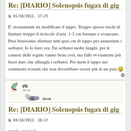
Re: [DIARIO] Solenopsis fugax di gig
M
01/10/2012, 17:25
e
E' sicuramente da modificare il tappo. Troppo spesso rischi di
s
limitare troppo il ricircolo d'aria. 1-2 cm bastano e avanzano.
s
Puoi benissimo sfruttare tutti quei cm di tappo per aumentare i
a
serbatoi. Io lo farei ora. Fai serbatoi molto lunghi, poi le
g
camere delle regine vanno bene così, ma falle ovviamente più
g
fuori dato che allunghi i serbatoi. Poi metti il tappo nei
i
centimetri restanti che non dovrebbero essere più di un paio
o
T
o
gig
p
larva
Re: [DIARIO] Solenopsis fugax di gig
M
03/10/2012, 10:17
e
grazie, eseguo!