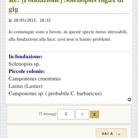
gig
M
26/05/2013, 18:32
e
Io comunque sono a favore, in queste specie meno stressabili,
s
alla fondazione alla luce, così non si hanno problemi.
s
a
In fondazione:
g
Solenopsis sp.
g
Piccole colonie:
i
Camponotus cruentatus
o
Lasius (Lasius)
Camponotus sp. ( probabile C. barbaricus)
T
o
p
27 messaggi
1
2
PRECEDENTE
VAI A