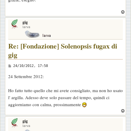
s
s
T
a
o
gig
p
g
larva
g
i
Re: [Fondazione] Solenopsis fugax di
o
gig
M
24/10/2012, 17:58
e
24 Settembre 2012:
s
s
Ho fatto tutto quello che mi avete consigliato, ma non ho usato
a
l' argilla. Adesso deve solo passare del tempo, quindi ci
g
aggiorniamo con calma, prossimamente
g
T
i
o
o
gig
p
larva