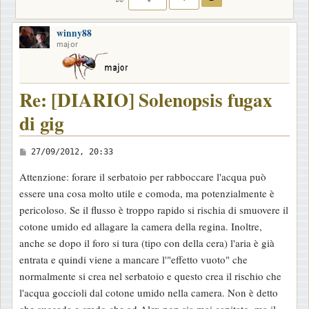
winny88
major
Re: [DIARIO] Solenopsis fugax
di gig
M
27/09/2012, 20:33
e
Attenzione: forare il serbatoio per rabboccare l'acqua può
s
essere una cosa molto utile e comoda, ma potenzialmente è
s
pericoloso. Se il flusso è troppo rapido si rischia di smuovere il
a
cotone umido ed allagare la camera della regina. Inoltre,
g
anche se dopo il foro si tura (tipo con della cera) l'aria è già
g
entrata e quindi viene a mancare l'"effetto vuoto" che
i
normalmente si crea nel serbatoio e questo crea il rischio che
o
l'acqua goccioli dal cotone umido nella camera. Non è detto