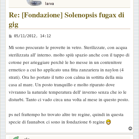
Re: [Fondazione] Solenopsis fugax di
gig
M
05/11/2012, 14:12
e
Mi sono procurato le provette in vetro. Sterilizzate, con acqua
s
sterilizzata all' interno. molto spiù spazio anche con il tappo di
s
cotone per arieggiare perchè le ho messe in un contenitore
a
ermetico a cui ho applicato una fitta zanzariera in naylon (4
g
strati). Ora ho portato il tutto con calma in sottitta della mia
g
casa al mare. Un posto tranquillo e molto riparato dove
i
vivranno la naturale temperatura dell' inverno senza che io le
o
disturbi. Tanto ci vado circa una volta al mese in questo posto.
ps nel frattempo ho trovato altre tre regine, quindi in questa
specie di faunabox ci sono in fondazione 6 regine
T
o