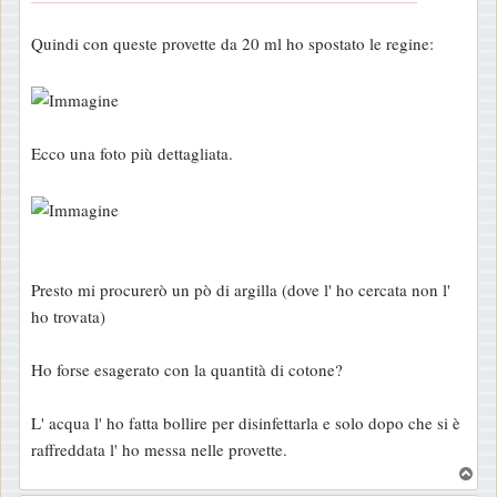
g
Quindi con queste provette da 20 ml ho spostato le regine:
i
o
Ecco una foto più dettagliata.
Presto mi procurerò un pò di argilla (dove l' ho cercata non l'
ho trovata)
Ho forse esagerato con la quantità di cotone?
L' acqua l' ho fatta bollire per disinfettarla e solo dopo che si è
raffreddata l' ho messa nelle provette.
T
o