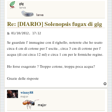
gig
p
larva
Re: [DIARIO] Solenopsis fugax di gig
M
01/10/2012, 17:12
e
Se guardate l' immagine con il righello, noterete che ho usato
s
circa 4 cm di cotone per l' uscita , circa 3 cm di cotone per l'
s
acqua (di cui circa 12 ml) e circa 1 cm per le formiche regine.
a
g
Ho forse esagerato ? Troppo cotone, troppa poca acqua?
g
i
Grazie delle risposte
o
T
o
winny88
p
major