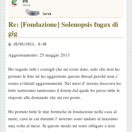
gig
p
larva
Re: [Fondazione] Solenopsis fugax di
gig
M
26/05/2013, 0:38
e
Aggiornamento: 25 maggio 2013
s
s
Ho seguito tutti i consigli che mi avete dato, solo che non ho
a
postato le foto nè ho aggiornato questo thread perchè non c'
g
erano evidenti aggiornamenti. Nei mesi d' inveno trascorsi ho
g
letto tantissimo tantissimo il forum dal quale ho preso tutte le
i
risposte alle domande che mi ero posto.
o
Ho portato tutte le mie formiche in fondazione nella casa al
mare, casa in cui durante l' inverno sono andato al massimo
una volta al mese. In questo modo mi sono obligato a non