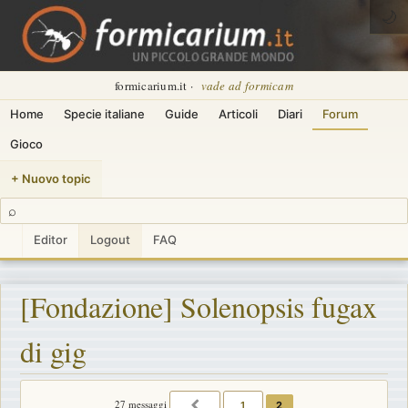
🌙
formicarium.it ·
vade ad formicam
Home
Specie italiane
Guide
Articoli
Diari
Forum
Gioco
+ Nuovo topic
⌕
Editor
Logout
FAQ
[Fondazione] Solenopsis fugax
di gig
27 messaggi
1
2
PRECEDENTE