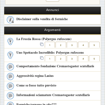
Annunci
Disclaimer sulla vendita di formiche
Argomenti
La Freccia Rossa (Polyergus rufescens)
1
2
3
4
5
Uno Spettacolo Incredibile: Polyergus rufescens
1
2
3
4
5
Comportamento fondazione Cremastogaster scutellaris
Aggressività regina Lasius
Come se fosse tutto previsto
Informazioni sciamature Cremastogaster scutellaris
Formiche tornano in vita???