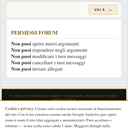
VAI A
PERMESSI FORUM
Non puoi
aprire nuovi argomenti
Non puoi
rispondere negli argomenti
Non puoi
modificare i tuoi messaggi
Non puoi
cancellare i tuoi messaggi
Non puoi
inviare allegati
Cookie e privacy.
Usiamo solo cookie tecnici necessari al funzionamento
del sito. Con il tuo consenso usiamo anche Google Analytics per capire
INDICE
CONTATTACI
Tutti gli orari sono
UTC
come è usato il sito (dati aggregati e anonimizzati). Puoi accettare o
rifiutare — la tua scelta resta valida 1 anno. Maggiori dettagli nella
Powered by
phpBB
® Forum Software © phpBB Limited