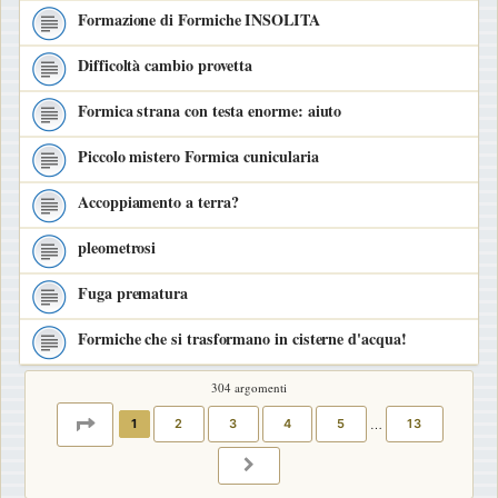
Formazione di Formiche INSOLITA
Difficoltà cambio provetta
Formica strana con testa enorme: aiuto
Piccolo mistero Formica cunicularia
Accoppiamento a terra?
pleometrosi
Fuga prematura
Formiche che si trasformano in cisterne d'acqua!
304 argomenti
PAGINA
1
DI
13
1
2
3
4
5
…
13
PROSSIMO