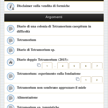
Disclaimer sulla vendita di formiche
Argomenti
Diario di una colonia di Tetramorium caespitum in
difficoltà
Tetramorium
Diario di Tetramorium sp.
Diario doppio Tetramorium (2015):
1
4
5
6
7
…
Tetramorium: esperimento sulla fondazione
1
2
Tetramorium non sembrano apprezzare il miele
Alimentazione
Tetramorium sp. tempistiche