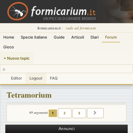
🌙
formicarium.it ·
vade ad formicam
Home
Specie italiane
Guide
Articoli
Diari
Forum
Gioco
+ Nuovo topic
⌕
Editor
Logout
FAQ
Tetramorium
69 argomenti
1
2
3
PROSSIMO
Annunci