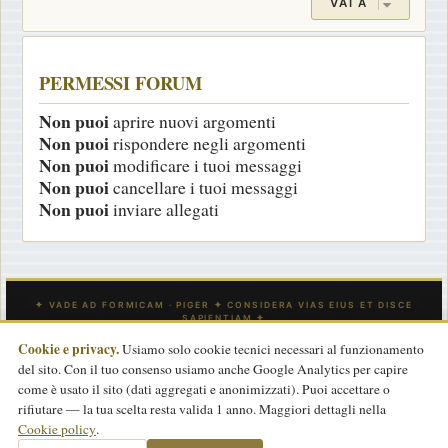
VAI A
PERMESSI FORUM
Non puoi
aprire nuovi argomenti
Non puoi
rispondere negli argomenti
Non puoi
modificare i tuoi messaggi
Non puoi
cancellare i tuoi messaggi
Non puoi
inviare allegati
Cookie e privacy.
Usiamo solo cookie tecnici necessari al funzionamento
del sito. Con il tuo consenso usiamo anche Google Analytics per capire
INDICE
CONTATTACI
Tutti gli orari sono
UTC
come è usato il sito (dati aggregati e anonimizzati). Puoi accettare o
rifiutare — la tua scelta resta valida 1 anno. Maggiori dettagli nella
Powered by
phpBB
® Forum Software © phpBB Limited
Cookie policy
.
Traduzione Italiana
phpBB-Store.it
basata su
phpBBItalia.net
2017