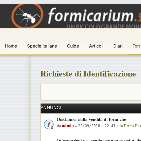
Home
Specie italiane
Guide
Articoli
Diari
For
Richieste di Identificazione
ANNUNCI
Disclaimer sulla vendita di formiche
admin
da
»
» in
Primi Pas
22/09/2018, 22:41
Informazioni necessarie per una corretta ide