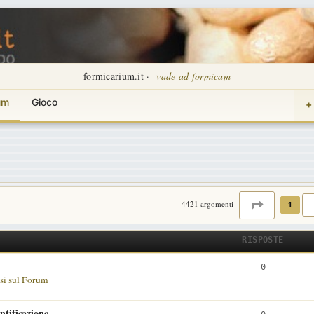
formicarium.it ·
vade ad formicam
um
Gioco
+
PAGINA
1
D
4421 argomenti
1
RISPOSTE
R
0
si sul Forum
i
s
ntificazione
R