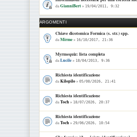
GianniBert
da
»
19/04/2011, 9:32
ARGOMENTI
Chiave dicotomica Formica (s. str.) spp.
Mirme
da
»
16/10/2017, 21:36
Myrmequiz: lista completa
Lucile
da
»
18/04/2013, 9:36
Richiesta identificazione
Kilopilo
da
»
05/08/2026, 21:41
Richiesta identificazione
Toch
da
»
18/07/2026, 20:37
Richiesta identificazione
Toch
da
»
29/06/2026, 10:54