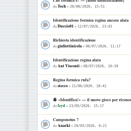
Che formica è? — [aiuto identificazione]
Toch
da
»
26/06/2026, 15:51
Identificazione formica regina ancora alata
Duccio01
da
»
12/07/2026, 23:01
Richiesta identificazione
giuliettinicola
da
»
06/07/2026, 11:17
Identificazione regina alata
Ant Visconti
da
»
08/07/2026, 10:39
Regina formica rufa?
stecco
da
»
21/06/2026, 18:42
🐜 «Identifica!» — il nuovo gioco per ricon
feyd
da
»
23/05/2026, 15:17
Camponotus ?
Anarki
da
»
20/05/2026, 9:21