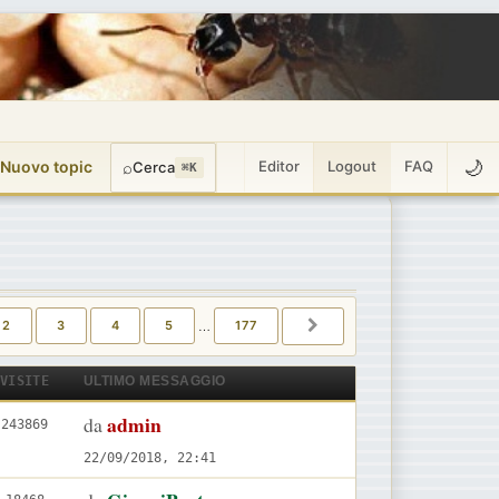
🌙
 Nuovo topic
⌕
Editor
Logout
FAQ
Cerca
⌘K
I
177
2
3
4
5
…
177
PROSSIMO
VISITE
ULTIMO MESSAGGIO
U
admin
da
V
243869
l
i
22/09/2018, 22:41
t
s
U
V