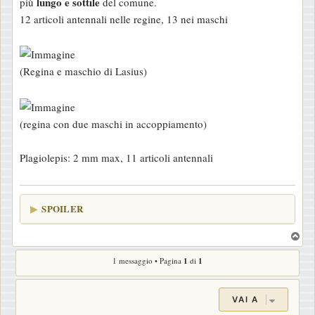
lungo e sottile
più
del comune.
12 articoli antennali nelle regine, 13 nei maschi
(Regina e maschio di Lasius)
(regina con due maschi in accoppiamento)
Plagiolepis: 2 mm max, 11 articoli antennali
SPOILER
T
o
1 messaggio • Pagina
1
di
1
p
VAI A