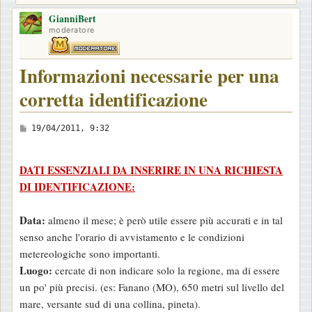
GianniBert
moderatore
Informazioni necessarie per una
corretta identificazione
M
19/04/2011, 9:32
e
.
s
DATI ESSENZIALI DA INSERIRE IN UNA RICHIESTA
s
DI IDENTIFICAZIONE:
a
g
Data:
almeno il mese; è però utile essere più accurati e in tal
g
senso anche l'orario di avvistamento e le condizioni
i
metereologiche sono importanti.
o
Luogo:
cercate di non indicare solo la regione, ma di essere
un po' più precisi. (es: Fanano (MO), 650 metri sul livello del
mare, versante sud di una collina, pineta).