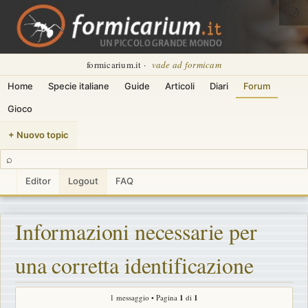
🌙
formicarium.it ·
vade ad formicam
Home
Specie italiane
Guide
Articoli
Diari
Forum
Gioco
+ Nuovo topic
⌕
Editor
Logout
FAQ
Informazioni necessarie per
una corretta identificazione
1 messaggio • Pagina
1
di
1