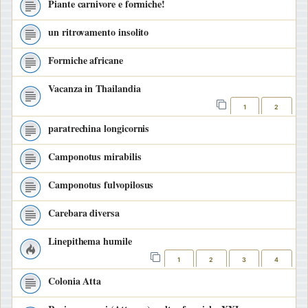
Piante carnivore e formiche!
un ritrovamento insolito
Formiche africane
Vacanza in Thailandia
1
2
paratrechina longicornis
Camponotus mirabilis
Camponotus fulvopilosus
Carebara diversa
Linepithema humile
1
2
3
4
Colonia Atta