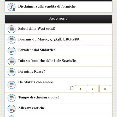
Disclaimer sulla vendita di formiche
Argomenti
Saluti dalla West coast!
Fourmis du Maroc, المغرب, ⵎⴻⵕⵕⵓⴽ...
Formiche dal Sudafrica
Info su formiche delle isole Seychelles
Formiche Russe?
Da Marafa con amore
1
2
3
Tempo di schiusura uova?
Allevare esotiche