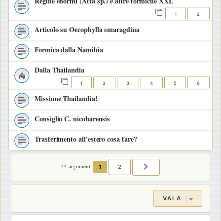
Regine enormi (Atta sp.) e altre formiche XXL
1
2
Articolo su Oecophylla smaragdina
Formica dalla Namibia
Dalla Thailandia
1
2
3
4
5
6
Missione Thailandia!
Consiglio C. nicobarensis
Trasferimento all'estero cosa fare?
44 argomenti
1
2
PROSSIMO
VAI A