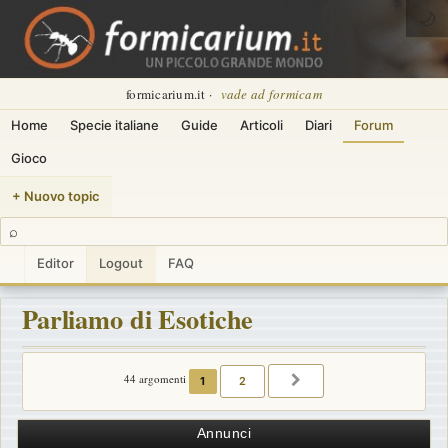
🌙
formicarium.it ·
vade ad formicam
Home
Specie italiane
Guide
Articoli
Diari
Forum
Gioco
+ Nuovo topic
⌕
Editor
Logout
FAQ
Parliamo di Esotiche
44 argomenti
1
2
PROSSIMO
Annunci