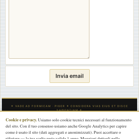
Cookie e privacy.
Usiamo solo cookie tecnici necessari al funzionamento
del sito. Con il tuo consenso usiamo anche Google Analytics per capire
INDICE
CONTATTACI
Tutti gli orari sono
UTC
come è usato il sito (dati aggregati e anonimizzati). Puoi accettare o
rifiutare — la tua scelta resta valida 1 anno. Maggiori dettagli nella