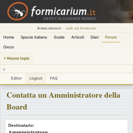
🌙
formicarium.it ·
vade ad formicam
Home
Specie italiane
Guide
Articoli
Diari
Forum
Gioco
+ Nuovo topic
⌕
Editor
Logout
FAQ
Contatta un Amministratore della
Board
Destinatario:
Amministratore