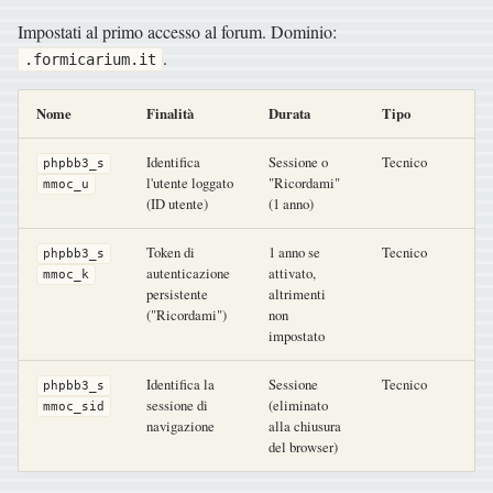
Impostati al primo accesso al forum. Dominio:
.
.formicarium.it
Nome
Finalità
Durata
Tipo
Identifica
Sessione o
Tecnico
phpbb3_s
l'utente loggato
"Ricordami"
mmoc_u
(ID utente)
(1 anno)
Token di
1 anno se
Tecnico
phpbb3_s
autenticazione
attivato,
mmoc_k
persistente
altrimenti
("Ricordami")
non
impostato
Identifica la
Sessione
Tecnico
phpbb3_s
sessione di
(eliminato
mmoc_sid
navigazione
alla chiusura
del browser)