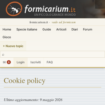
🌙
formicarium.it ·
vade ad formicam
Home
Specie italiane
Guide
Articoli
Diari
Forum
Gioco
+ Nuovo topic
⌕
✉
Login
Iscriviti
FAQ
0
Cookie policy
Ultimo aggiornamento: 9 maggio 2026