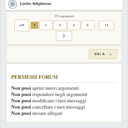
Lasius fuliginosus
332 argomenti
PAGINA
1
DI
14
1
2
3
4
5
…
14
PROSSIMO
VAI A
PERMESSI FORUM
Non puoi
aprire nuovi argomenti
Non puoi
rispondere negli argomenti
Non puoi
modificare i tuoi messaggi
Non puoi
cancellare i tuoi messaggi
Non puoi
inviare allegati