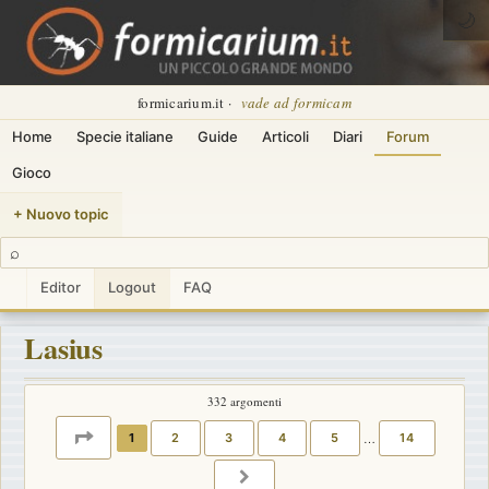
🌙
formicarium.it ·
vade ad formicam
Home
Specie italiane
Guide
Articoli
Diari
Forum
Gioco
+ Nuovo topic
⌕
Editor
Logout
FAQ
Lasius
332 argomenti
PAGINA
1
DI
14
1
2
3
4
5
…
14
PROSSIMO