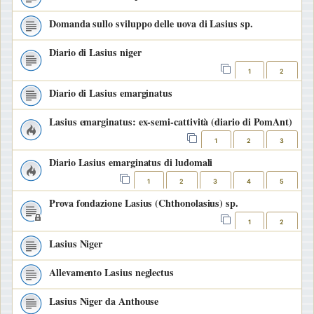
Domanda sullo sviluppo delle uova di Lasius sp.
Diario di Lasius niger
1
2
Diario di Lasius emarginatus
Lasius emarginatus: ex-semi-cattività (diario di PomAnt)
1
2
3
Diario Lasius emarginatus di ludomali
1
2
3
4
5
Prova fondazione Lasius (Chthonolasius) sp.
1
2
Lasius Niger
Allevamento Lasius neglectus
Lasius Niger da Anthouse