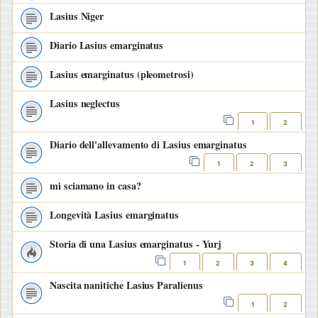
Lasius Niger
Diario Lasius emarginatus
Lasius emarginatus (pleometrosi)
Lasius neglectus
1
2
Diario dell'allevamento di Lasius emarginatus
1
2
3
mi sciamano in casa?
Longevità Lasius emarginatus
Storia di una Lasius emarginatus - Yurj
1
2
3
4
Nascita nanitiche Lasius Paralienus
1
2