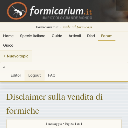
🌙
formicarium.it ·
vade ad formicam
Home
Specie italiane
Guide
Articoli
Diari
Forum
Gioco
+ Nuovo topic
⌕
Editor
Logout
FAQ
Disclaimer sulla vendita di
formiche
1 messaggio • Pagina
1
di
1