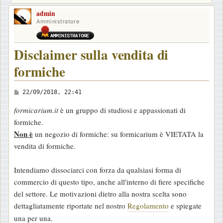
admin
Amministratore
Disclaimer sulla vendita di
formiche
M
22/09/2018, 22:41
e
formicarium.it
è un gruppo di studiosi e appassionati di
s
formiche.
s
Non è
un negozio di formiche: su formicarium è VIETATA la
a
vendita di formiche.
g
g
Intendiamo dissociarci con forza da qualsiasi forma di
i
commercio di questo tipo, anche all'interno di fiere specifiche
o
del settore. Le motivazioni dietro alla nostra scelta sono
dettagliatamente riportate nel nostro
Regolamento
e spiegate
una per una.