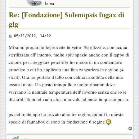
Re: [Fondazione] Solenopsis fugax di
gig
M
05/11/2012, 14:12
e
Mi sono procurato le provette in vetro. Sterilizzate, con acqua
s
sterilizzata all' interno. molto spiù spazio anche con il tappo di
s
cotone per arieggiare perchè le ho messe in un contenitore
a
ermetico a cui ho applicato una fitta zanzariera in naylon (4
g
strati). Ora ho portato il tutto con calma in sottitta della mia
g
casa al mare. Un posto tranquillo e molto riparato dove
i
vivranno la naturale temperatura dell' inverno senza che io le
o
disturbi. Tanto ci vado circa una volta al mese in questo posto.
ps nel frattempo ho trovato altre tre regine, quindi in questa
specie di faunabox ci sono in fondazione 6 regine
T
o