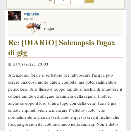
winny88
major
Re: [DIARIO] Solenopsis fugax
di gig
M
27/09/2012, 20:33
e
Attenzione: forare il serbatoio per rabboccare l'acqua può
s
essere una cosa molto utile e comoda, ma potenzialmente è
s
pericoloso. Se il flusso è troppo rapido si rischia di smuovere il
a
cotone umido ed allagare la camera della regina. Inoltre,
g
anche se dopo il foro si tura (tipo con della cera) l'aria è già
g
entrata e quindi viene a mancare l'"effetto vuoto" che
i
normalmente si crea nel serbatoio e questo crea il rischio che
o
l'acqua goccioli dal cotone umido nella camera. Non è detto