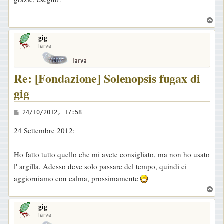
s
s
T
a
o
gig
p
g
larva
g
i
Re: [Fondazione] Solenopsis fugax di
o
gig
M
24/10/2012, 17:58
e
24 Settembre 2012:
s
s
Ho fatto tutto quello che mi avete consigliato, ma non ho usato
a
l' argilla. Adesso deve solo passare del tempo, quindi ci
g
aggiorniamo con calma, prossimamente
g
T
i
o
o
gig
p
larva