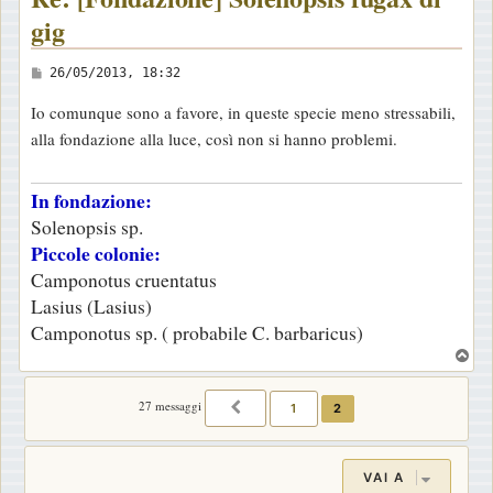
gig
M
26/05/2013, 18:32
e
Io comunque sono a favore, in queste specie meno stressabili,
s
alla fondazione alla luce, così non si hanno problemi.
s
a
In fondazione:
g
Solenopsis sp.
g
Piccole colonie:
i
Camponotus cruentatus
o
Lasius (Lasius)
Camponotus sp. ( probabile C. barbaricus)
T
o
p
27 messaggi
1
2
PRECEDENTE
VAI A