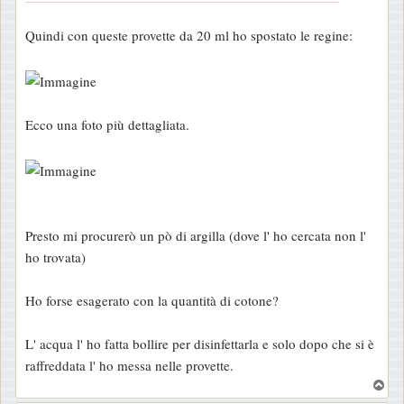
g
Quindi con queste provette da 20 ml ho spostato le regine:
i
o
Ecco una foto più dettagliata.
Presto mi procurerò un pò di argilla (dove l' ho cercata non l'
ho trovata)
Ho forse esagerato con la quantità di cotone?
L' acqua l' ho fatta bollire per disinfettarla e solo dopo che si è
raffreddata l' ho messa nelle provette.
T
o