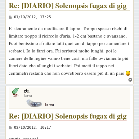
Re: [DIARIO] Solenopsis fugax di gig
M
01/10/2012, 17:25
e
E' sicuramente da modificare il tappo. Troppo spesso rischi di
s
limitare troppo il ricircolo d'aria. 1-2 cm bastano e avanzano.
s
Puoi benissimo sfruttare tutti quei cm di tappo per aumentare i
a
serbatoi. Io lo farei ora. Fai serbatoi molto lunghi, poi le
g
camere delle regine vanno bene così, ma falle ovviamente più
g
fuori dato che allunghi i serbatoi. Poi metti il tappo nei
i
centimetri restanti che non dovrebbero essere più di un paio
o
T
o
gig
p
larva
Re: [DIARIO] Solenopsis fugax di gig
M
03/10/2012, 10:17
e
grazie, eseguo!