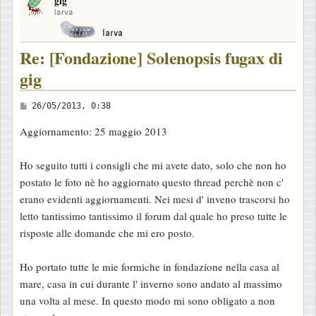
gig
p
larva
Re: [Fondazione] Solenopsis fugax di
gig
M
26/05/2013, 0:38
e
Aggiornamento: 25 maggio 2013
s
s
Ho seguito tutti i consigli che mi avete dato, solo che non ho
a
postato le foto nè ho aggiornato questo thread perchè non c'
g
erano evidenti aggiornamenti. Nei mesi d' inveno trascorsi ho
g
letto tantissimo tantissimo il forum dal quale ho preso tutte le
i
risposte alle domande che mi ero posto.
o
Ho portato tutte le mie formiche in fondazione nella casa al
mare, casa in cui durante l' inverno sono andato al massimo
una volta al mese. In questo modo mi sono obligato a non