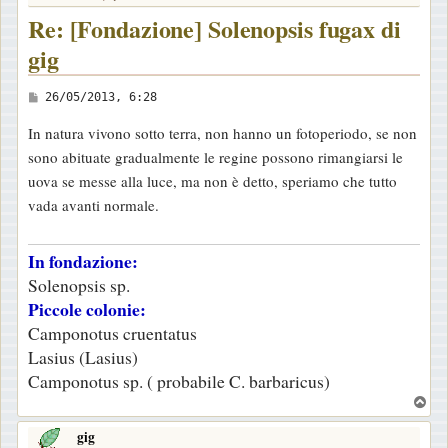
Re: [Fondazione] Solenopsis fugax di
gig
M
26/05/2013, 6:28
e
In natura vivono sotto terra, non hanno un fotoperiodo, se non
s
sono abituate gradualmente le regine possono rimangiarsi le
s
uova se messe alla luce, ma non è detto, speriamo che tutto
a
vada avanti normale.
g
g
In fondazione:
i
Solenopsis sp.
o
Piccole colonie:
Camponotus cruentatus
Lasius (Lasius)
Camponotus sp. ( probabile C. barbaricus)
T
o
gig
p