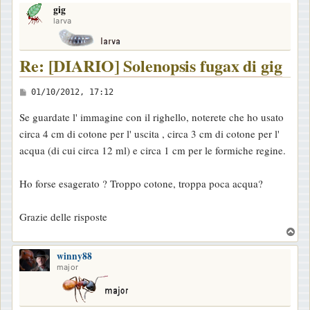
gig
p
larva
Re: [DIARIO] Solenopsis fugax di gig
M
01/10/2012, 17:12
e
Se guardate l' immagine con il righello, noterete che ho usato
s
circa 4 cm di cotone per l' uscita , circa 3 cm di cotone per l'
s
acqua (di cui circa 12 ml) e circa 1 cm per le formiche regine.
a
g
Ho forse esagerato ? Troppo cotone, troppa poca acqua?
g
i
Grazie delle risposte
o
T
o
winny88
p
major