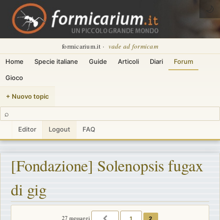
🌙
formicarium.it ·
vade ad formicam
Home
Specie italiane
Guide
Articoli
Diari
Forum
Gioco
+ Nuovo topic
⌕
Editor
Logout
FAQ
[Fondazione] Solenopsis fugax
di gig
27 messaggi
1
2
PRECEDENTE