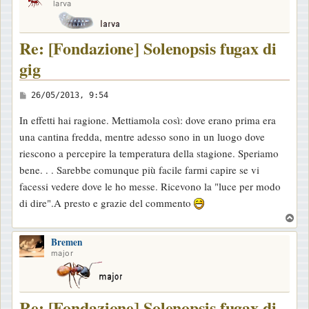
larva
Re: [Fondazione] Solenopsis fugax di
gig
M
26/05/2013, 9:54
e
In effetti hai ragione. Mettiamola così: dove erano prima era
s
una cantina fredda, mentre adesso sono in un luogo dove
s
riescono a percepire la temperatura della stagione. Speriamo
a
bene. . . Sarebbe comunque più facile farmi capire se vi
g
facessi vedere dove le ho messe. Ricevono la "luce per modo
g
di dire".A presto e grazie del commento
i
T
o
o
Bremen
p
major
Re: [Fondazione] Solenopsis fugax di