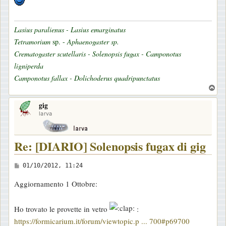
Lasius paralienus - Lasius emarginatus
Tetramorium
sp. -
Aphaenogaster sp.
Crematogaster scutellaris - Solenopsis fugax - Camponotus
ligniperda
Camponotus fallax - Dolichoderus quadripunctatus
T
o
gig
p
larva
Re: [DIARIO] Solenopsis fugax di gig
M
01/10/2012, 11:24
e
Aggiornamento 1 Ottobre:
s
s
Ho trovato le provette in vetro
:
a
https://formicarium.it/forum/viewtopic.p ... 700#p69700
g