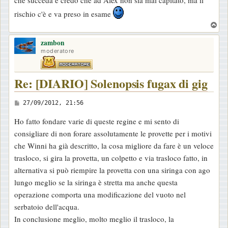
che succeda e credo che ad Alex non sia mai capitato, ma il
rischio c'è e va preso in esame
T
o
zambon
p
moderatore
Re: [DIARIO] Solenopsis fugax di gig
M
27/09/2012, 21:56
e
Ho fatto fondare varie di queste regine e mi sento di
s
consigliare di non forare assolutamente le provette per i motivi
s
che Winni ha già descritto, la cosa migliore da fare è un veloce
a
trasloco, si gira la provetta, un colpetto e via trasloco fatto, in
g
alternativa si può riempire la provetta con una siringa con ago
g
lungo meglio se la siringa è stretta ma anche questa
i
operazione comporta una modificazione del vuoto nel
o
serbatoio dell'acqua.
In conclusione meglio, molto meglio il trasloco, la