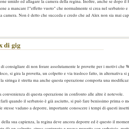
tone umido ed allagare la camera della regina. Inoltre, anche se dopo il f
 viene a mancare l'"effetto vuoto" che normalmente si crea nel serbatoio e 
la camera. Non è detto che succeda e credo che ad Alex non sia mai capi
 di gig
 di consigliare di non forare assolutamente le provette per i motivi che 
oco, si gira la provetta, un colpetto e via trasloco fatto, in alternativa si
 la siringa è stretta ma anche questa operazione comporta una modificaz
a convenienza di questa operazione in confronto alle altre è notevole.
arli quando il serbatoio è già asciutto, si può fare benissimo prima o me
e stesse vadano a deporre, importante conoscere i tempi di questi insetti
o della sua capienza, la regina deve ancora deporre ed è questo il mome
te dò un colpetto, stress contenuto e nuova provetta con serbatoio, metto 