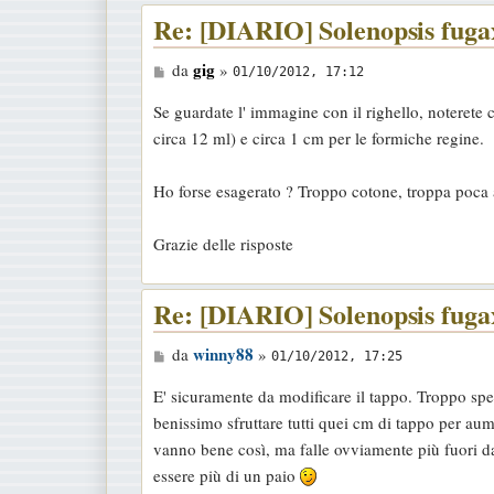
Re: [DIARIO] Solenopsis fugax
M
gig
da
»
01/10/2012, 17:12
e
Se guardate l' immagine con il righello, noterete c
s
circa 12 ml) e circa 1 cm per le formiche regine.
s
a
Ho forse esagerato ? Troppo cotone, troppa poca
g
g
Grazie delle risposte
i
o
Re: [DIARIO] Solenopsis fugax
M
winny88
da
»
01/10/2012, 17:25
e
E' sicuramente da modificare il tappo. Troppo spes
s
benissimo sfruttare tutti quei cm di tappo per aume
s
vanno bene così, ma falle ovviamente più fuori dat
a
essere più di un paio
g