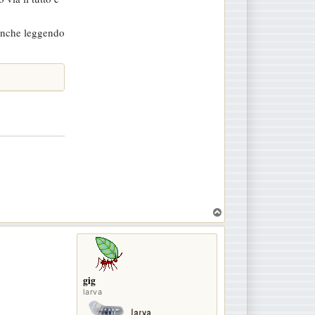
 anche leggendo
T
o
p
gig
larva