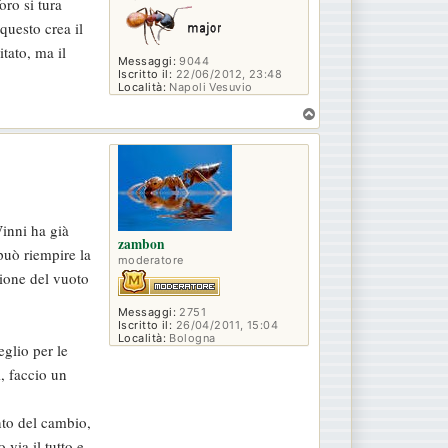
oro si tura
questo crea il
tato, ma il
Messaggi:
9044
Iscritto il:
22/06/2012, 23:48
Località:
Napoli Vesuvio
T
o
p
Winni ha già
zambon
 può riempire la
moderatore
ione del vuoto
Messaggi:
2751
Iscritto il:
26/04/2011, 15:04
Località:
Bologna
glio per le
, faccio un
nto del cambio,
via il tutto e