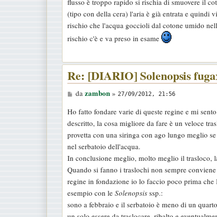
flusso è troppo rapido si rischia di smuovere il co
s
(tipo con della cera) l'aria è già entrata e quindi
a
rischio che l'acqua goccioli dal cotone umido nel
g
rischio c'è e va preso in esame
g
i
o
Re: [DIARIO] Solenopsis fugax
M
zambon
da
»
27/09/2012, 21:56
e
Ho fatto fondare varie di queste regine e mi sento
s
descritto, la cosa migliore da fare è un veloce trasl
s
provetta con una siringa con ago lungo meglio se
a
nel serbatoio dell'acqua.
g
In conclusione meglio, molto meglio il trasloco, l
g
Quando si fanno i traslochi non sempre conviene f
i
regine in fondazione io lo faccio poco prima che l
o
esempio con le
Solenopsis
ssp.:
sono a febbraio e il serbatoio è meno di un quart
un solo essere da traslocare, ribalto e eventualmen