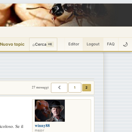
🌙
 Nuovo topic
⌕
Editor
Logout
FAQ
Cerca
⌘K
27 messaggi
1
2
PRECEDENTE
winny88
coloso. Se il
major