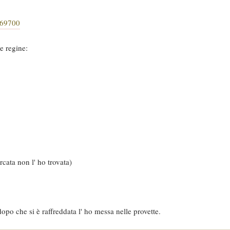
#p69700
e regine:
rcata non l' ho trovata)
 dopo che si è raffreddata l' ho messa nelle provette.