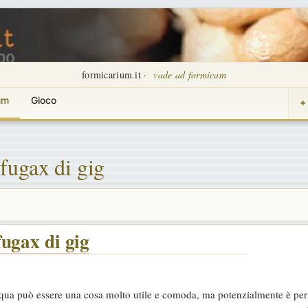
formicarium.it ·
vade ad formicam
um
Gioco
+
fugax di gig
ugax di gig
acqua può essere una cosa molto utile e comoda, ma potenzialmente è peri