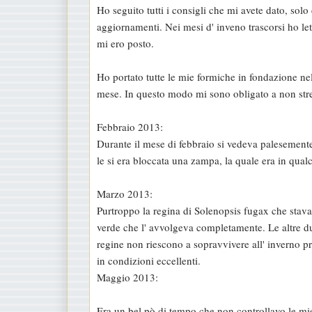
Ho seguito tutti i consigli che mi avete dato, sol
a
aggiornamenti. Nei mesi d' inveno trascorsi ho let
g
mi ero posto.
g
i
Ho portato tutte le mie formiche in fondazione nel
o
mese. In questo modo mi sono obligato a non stre
Febbraio 2013:
Durante il mese di febbraio si vedeva palesement
le si era bloccata una zampa, la quale era in qual
Marzo 2013:
Purtroppo la regina di Solenopsis fugax che stava
verde che l' avvolgeva completamente. Le altre d
regine non riescono a sopravvivere all' inverno p
in condizioni eccellenti.
Maggio 2013:
Era un bel pò di tempo che non controllavo le mie