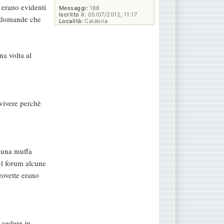
 erano evidenti
Messaggi:
188
Iscritto il:
05/07/2012, 11:17
le domande che
Località:
Calabria
na volta al
vivere perchè
a una muffa
el forum alcune
rovette erano
 vedere in