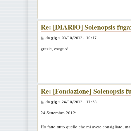
g
i
o
Re: [DIARIO] Solenopsis fugax
M
gig
da
»
03/10/2012, 10:17
e
grazie, eseguo!
s
s
a
g
g
i
Re: [Fondazione] Solenopsis fu
o
M
gig
da
»
24/10/2012, 17:58
e
24 Settembre 2012:
s
s
Ho fatto tutto quello che mi avete consigliato, m
a