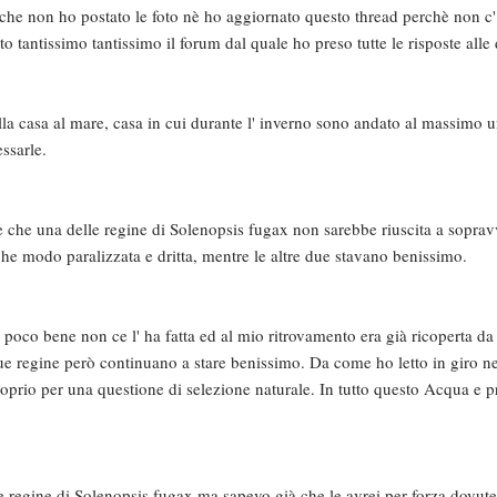
o che non ho postato le foto nè ho aggiornato questo thread perchè non c'
to tantissimo tantissimo il forum dal quale ho preso tutte le risposte al
la casa al mare, casa in cui durante l' inverno sono andato al massimo u
ssarle.
e che una delle regine di Solenopsis fugax non sarebbe riuscita a soprav
che modo paralizzata e dritta, mentre le altre due stavano benissimo.
 poco bene non ce l' ha fatta ed al mio ritrovamento era già ricoperta d
ue regine però continuano a stare benissimo. Da come ho letto in giro n
roprio per una questione di selezione naturale. In tutto questo Acqua e p
 regine di Solenopsis fugax ma sapevo già che le avrei per forza dovute