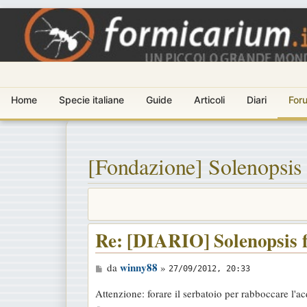
Home
Specie italiane
Guide
Articoli
Diari
For
[Fondazione] Solenopsis 
Re: [DIARIO] Solenopsis f
M
winny88
da
»
27/09/2012, 20:33
e
Attenzione: forare il serbatoio per rabboccare l'
s