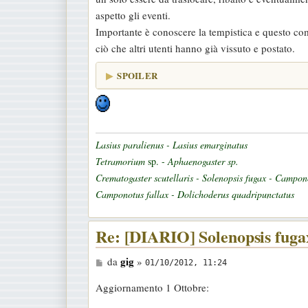
aspetto gli eventi.
Importante è conoscere la tempistica e questo co
ciò che altri utenti hanno già vissuto e postato.
SPOILER
Lasius paralienus - Lasius emarginatus
Tetramorium
sp. -
Aphaenogaster sp.
Crematogaster scutellaris - Solenopsis fugax - Campon
Camponotus fallax - Dolichoderus quadripunctatus
Re: [DIARIO] Solenopsis fugax
M
gig
da
»
01/10/2012, 11:24
e
Aggiornamento 1 Ottobre:
s