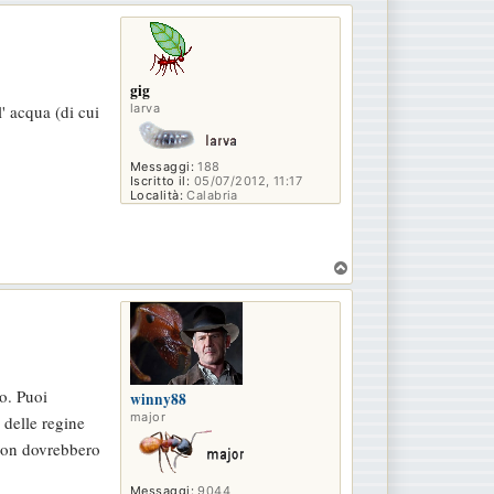
o
p
gig
larva
' acqua (di cui
Messaggi:
188
Iscritto il:
05/07/2012, 11:17
Località:
Calabria
T
o
p
no. Puoi
winny88
major
 delle regine
 non dovrebbero
Messaggi:
9044