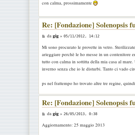
con calma, prossimamente
g
g
i
Re: [Fondazione] Solenopsis fu
o
M
gig
da
»
05/11/2012, 14:12
e
Mi sono procurato le provette in vetro. Sterilizzat
s
arieggiare perchè le ho messe in un contenitore erm
s
tutto con calma in sottitta della mia casa al mare
a
inverno senza che io le disturbi. Tanto ci vado ci
g
g
ps nel frattempo ho trovato altre tre regine, quin
i
o
Re: [Fondazione] Solenopsis fu
M
gig
da
»
26/05/2013, 0:38
e
Aggiornamento: 25 maggio 2013
s
s