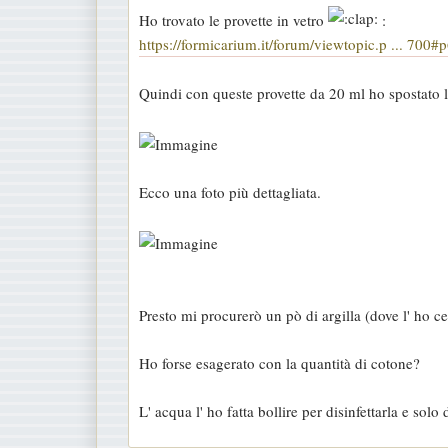
s
Ho trovato le provette in vetro
:
a
https://formicarium.it/forum/viewtopic.p ... 700
g
g
Quindi con queste provette da 20 ml ho spostato l
i
o
Ecco una foto più dettagliata.
Presto mi procurerò un pò di argilla (dove l' ho ce
Ho forse esagerato con la quantità di cotone?
L' acqua l' ho fatta bollire per disinfettarla e solo