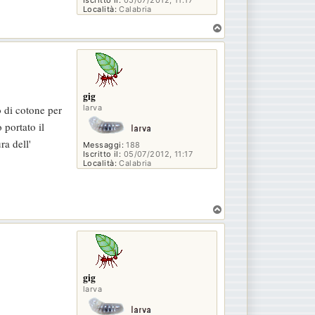
Località:
Calabria
T
o
p
gig
larva
o di cotone per
 portato il
ra dell'
Messaggi:
188
Iscritto il:
05/07/2012, 11:17
Località:
Calabria
T
o
p
gig
larva