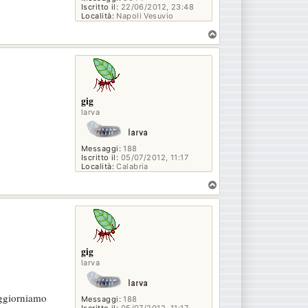
Iscritto il:
22/06/2012, 23:48
Località:
Napoli Vesuvio
T
o
p
gig
larva
Messaggi:
188
Iscritto il:
05/07/2012, 11:17
Località:
Calabria
T
o
p
gig
larva
aggiorniamo
Messaggi:
188
Iscritto il:
05/07/2012, 11:17