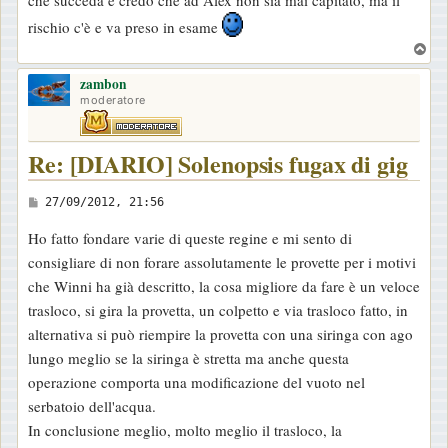
che succeda e credo che ad Alex non sia mai capitato, ma il
rischio c'è e va preso in esame
T
o
zambon
p
moderatore
Re: [DIARIO] Solenopsis fugax di gig
M
27/09/2012, 21:56
e
Ho fatto fondare varie di queste regine e mi sento di
s
consigliare di non forare assolutamente le provette per i motivi
s
che Winni ha già descritto, la cosa migliore da fare è un veloce
a
trasloco, si gira la provetta, un colpetto e via trasloco fatto, in
g
alternativa si può riempire la provetta con una siringa con ago
g
lungo meglio se la siringa è stretta ma anche questa
i
operazione comporta una modificazione del vuoto nel
o
serbatoio dell'acqua.
In conclusione meglio, molto meglio il trasloco, la