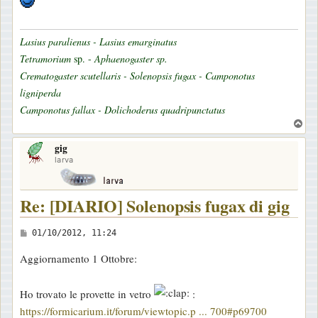
Lasius paralienus - Lasius emarginatus
Tetramorium
sp. -
Aphaenogaster sp.
Crematogaster scutellaris - Solenopsis fugax - Camponotus
ligniperda
Camponotus fallax - Dolichoderus quadripunctatus
T
o
gig
p
larva
Re: [DIARIO] Solenopsis fugax di gig
M
01/10/2012, 11:24
e
Aggiornamento 1 Ottobre:
s
s
Ho trovato le provette in vetro
:
a
https://formicarium.it/forum/viewtopic.p ... 700#p69700
g