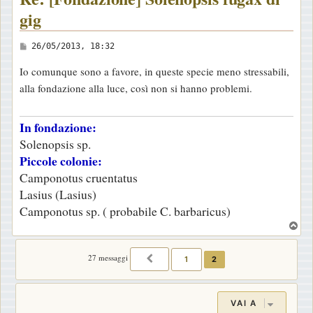
gig
M
26/05/2013, 18:32
e
Io comunque sono a favore, in queste specie meno stressabili,
s
alla fondazione alla luce, così non si hanno problemi.
s
a
In fondazione:
g
Solenopsis sp.
g
Piccole colonie:
i
Camponotus cruentatus
o
Lasius (Lasius)
Camponotus sp. ( probabile C. barbaricus)
T
o
p
27 messaggi
1
2
PRECEDENTE
VAI A