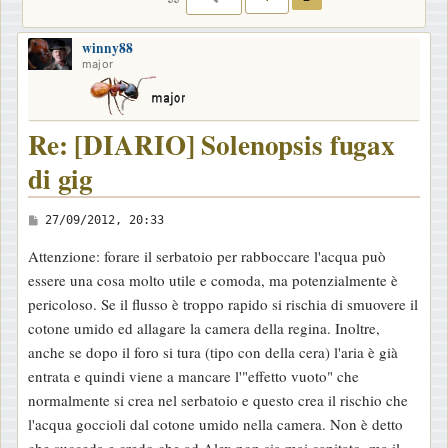
winny88
major
Re: [DIARIO] Solenopsis fugax
di gig
M
27/09/2012, 20:33
e
Attenzione: forare il serbatoio per rabboccare l'acqua può
s
essere una cosa molto utile e comoda, ma potenzialmente è
s
pericoloso. Se il flusso è troppo rapido si rischia di smuovere il
a
cotone umido ed allagare la camera della regina. Inoltre,
g
anche se dopo il foro si tura (tipo con della cera) l'aria è già
g
entrata e quindi viene a mancare l'"effetto vuoto" che
i
normalmente si crea nel serbatoio e questo crea il rischio che
o
l'acqua goccioli dal cotone umido nella camera. Non è detto