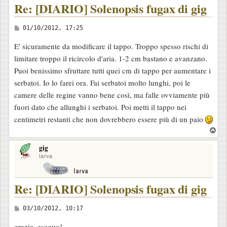
Re: [DIARIO] Solenopsis fugax di gig
M
01/10/2012, 17:25
e
E' sicuramente da modificare il tappo. Troppo spesso rischi di
s
limitare troppo il ricircolo d'aria. 1-2 cm bastano e avanzano.
s
Puoi benissimo sfruttare tutti quei cm di tappo per aumentare i
a
serbatoi. Io lo farei ora. Fai serbatoi molto lunghi, poi le
g
camere delle regine vanno bene così, ma falle ovviamente più
g
fuori dato che allunghi i serbatoi. Poi metti il tappo nei
i
centimetri restanti che non dovrebbero essere più di un paio
o
T
o
gig
p
larva
Re: [DIARIO] Solenopsis fugax di gig
M
03/10/2012, 10:17
e
grazie, eseguo!