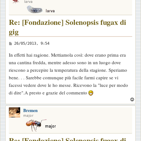
larva
Re: [Fondazione] Solenopsis fugax di
gig
M
26/05/2013, 9:54
e
In effetti hai ragione. Mettiamola così: dove erano prima era
s
una cantina fredda, mentre adesso sono in un luogo dove
s
riescono a percepire la temperatura della stagione. Speriamo
a
bene. . . Sarebbe comunque più facile farmi capire se vi
g
facessi vedere dove le ho messe. Ricevono la "luce per modo
g
di dire".A presto e grazie del commento
i
T
o
o
Bremen
p
major
Re: [Fondazione] Solenopsis fugax di