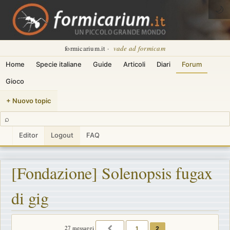
🌙
formicarium.it ·
vade ad formicam
Home
Specie italiane
Guide
Articoli
Diari
Forum
Gioco
+ Nuovo topic
⌕
Editor
Logout
FAQ
[Fondazione] Solenopsis fugax
di gig
27 messaggi
1
2
PRECEDENTE