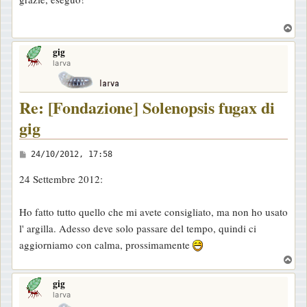
s
s
T
a
o
gig
p
g
larva
g
i
Re: [Fondazione] Solenopsis fugax di
o
gig
M
24/10/2012, 17:58
e
24 Settembre 2012:
s
s
Ho fatto tutto quello che mi avete consigliato, ma non ho usato
a
l' argilla. Adesso deve solo passare del tempo, quindi ci
g
aggiorniamo con calma, prossimamente
g
T
i
o
o
gig
p
larva