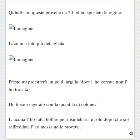
g
Quindi con queste provette da 20 ml ho spostato le regine:
i
o
Ecco una foto più dettagliata.
Presto mi procurerò un pò di argilla (dove l' ho cercata non l'
ho trovata)
Ho forse esagerato con la quantità di cotone?
L' acqua l' ho fatta bollire per disinfettarla e solo dopo che si è
raffreddata l' ho messa nelle provette.
T
o