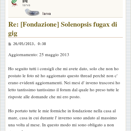
gig
p
larva
Re: [Fondazione] Solenopsis fugax di
gig
M
26/05/2013, 0:38
e
Aggiornamento: 25 maggio 2013
s
s
Ho seguito tutti i consigli che mi avete dato, solo che non ho
a
postato le foto nè ho aggiornato questo thread perchè non c'
g
erano evidenti aggiornamenti. Nei mesi d' inveno trascorsi ho
g
letto tantissimo tantissimo il forum dal quale ho preso tutte le
i
risposte alle domande che mi ero posto.
o
Ho portato tutte le mie formiche in fondazione nella casa al
mare, casa in cui durante l' inverno sono andato al massimo
una volta al mese. In questo modo mi sono obligato a non