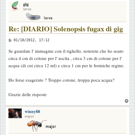
gig
p
larva
Re: [DIARIO] Solenopsis fugax di gig
M
01/10/2012, 17:12
e
Se guardate l' immagine con il righello, noterete che ho usato
s
circa 4 cm di cotone per l' uscita , circa 3 cm di cotone per l'
s
acqua (di cui circa 12 ml) e circa 1 cm per le formiche regine.
a
g
Ho forse esagerato ? Troppo cotone, troppa poca acqua?
g
i
Grazie delle risposte
o
T
o
winny88
p
major