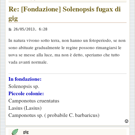
Re: [Fondazione] Solenopsis fugax di
gig
M
26/05/2013, 6:28
e
In natura vivono sotto terra, non hanno un fotoperiodo, se non
s
sono abituate gradualmente le regine possono rimangiarsi le
s
uova se messe alla luce, ma non è detto, speriamo che tutto
a
vada avanti normale.
g
g
In fondazione:
i
Solenopsis sp.
o
Piccole colonie:
Camponotus cruentatus
Lasius (Lasius)
Camponotus sp. ( probabile C. barbaricus)
T
o
gig
p