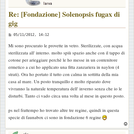
Re: [Fondazione] Solenopsis fugax di
gig
M
05/11/2012, 14:12
e
Mi sono procurato le provette in vetro. Sterilizzate, con acqua
s
sterilizzata all' interno. molto spiù spazio anche con il tappo di
s
cotone per arieggiare perchè le ho messe in un contenitore
a
ermetico a cui ho applicato una fitta zanzariera in naylon (4
g
strati). Ora ho portato il tutto con calma in sottitta della mia
g
casa al mare. Un posto tranquillo e molto riparato dove
i
vivranno la naturale temperatura dell' inverno senza che io le
o
disturbi. Tanto ci vado circa una volta al mese in questo posto.
ps nel frattempo ho trovato altre tre regine, quindi in questa
specie di faunabox ci sono in fondazione 6 regine
T
o