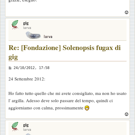
s
s
T
a
o
gig
p
g
larva
g
i
Re: [Fondazione] Solenopsis fugax di
o
gig
M
24/10/2012, 17:58
e
24 Settembre 2012:
s
s
Ho fatto tutto quello che mi avete consigliato, ma non ho usato
a
l' argilla. Adesso deve solo passare del tempo, quindi ci
g
aggiorniamo con calma, prossimamente
g
T
i
o
o
gig
p
larva