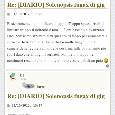
Re: [DIARIO] Solenopsis fugax di gig
M
01/10/2012, 17:25
e
E' sicuramente da modificare il tappo. Troppo spesso rischi di
s
limitare troppo il ricircolo d'aria. 1-2 cm bastano e avanzano.
s
Puoi benissimo sfruttare tutti quei cm di tappo per aumentare i
a
serbatoi. Io lo farei ora. Fai serbatoi molto lunghi, poi le
g
camere delle regine vanno bene così, ma falle ovviamente più
g
fuori dato che allunghi i serbatoi. Poi metti il tappo nei
i
centimetri restanti che non dovrebbero essere più di un paio
o
T
o
gig
p
larva
Re: [DIARIO] Solenopsis fugax di gig
M
03/10/2012, 10:17
e
grazie, eseguo!