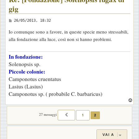
gig
M
26/05/2013, 18:32
e
Io comunque sono a favore, in queste specie meno stressabili,
s
alla fondazione alla luce, così non si hanno problemi.
s
a
In fondazione:
g
Solenopsis sp.
g
Piccole colonie:
i
Camponotus cruentatus
o
Lasius (Lasius)
Camponotus sp. ( probabile C. barbaricus)
T
o
p
27 messaggi
1
2
PRECEDENTE
VAI A