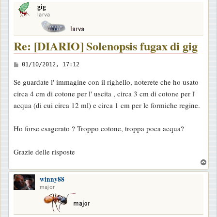
gig
p
larva
Re: [DIARIO] Solenopsis fugax di gig
M
01/10/2012, 17:12
e
Se guardate l' immagine con il righello, noterete che ho usato
s
circa 4 cm di cotone per l' uscita , circa 3 cm di cotone per l'
s
acqua (di cui circa 12 ml) e circa 1 cm per le formiche regine.
a
g
Ho forse esagerato ? Troppo cotone, troppa poca acqua?
g
i
Grazie delle risposte
o
T
o
winny88
p
major