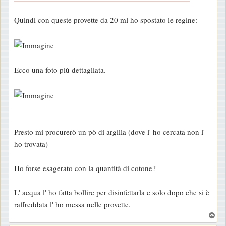
g
Quindi con queste provette da 20 ml ho spostato le regine:
i
o
Ecco una foto più dettagliata.
Presto mi procurerò un pò di argilla (dove l' ho cercata non l'
ho trovata)
Ho forse esagerato con la quantità di cotone?
L' acqua l' ho fatta bollire per disinfettarla e solo dopo che si è
raffreddata l' ho messa nelle provette.
T
o