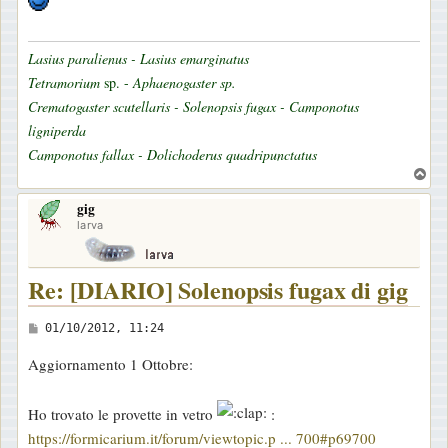
Lasius paralienus - Lasius emarginatus
Tetramorium
sp. -
Aphaenogaster sp.
Crematogaster scutellaris - Solenopsis fugax - Camponotus
ligniperda
Camponotus fallax - Dolichoderus quadripunctatus
T
o
gig
p
larva
Re: [DIARIO] Solenopsis fugax di gig
M
01/10/2012, 11:24
e
Aggiornamento 1 Ottobre:
s
s
Ho trovato le provette in vetro
:
a
https://formicarium.it/forum/viewtopic.p ... 700#p69700
g