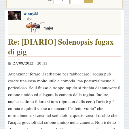
winny88
major
Re: [DIARIO] Solenopsis fugax
di gig
M
27/09/2012, 20:33
e
Attenzione: forare il serbatoio per rabboccare l'acqua può
s
essere una cosa molto utile e comoda, ma potenzialmente è
s
pericoloso. Se il flusso è troppo rapido si rischia di smuovere il
a
cotone umido ed allagare la camera della regina. Inoltre,
g
anche se dopo il foro si tura (tipo con della cera) l'aria è già
g
entrata e quindi viene a mancare l'"effetto vuoto" che
i
normalmente si crea nel serbatoio e questo crea il rischio che
o
l'acqua goccioli dal cotone umido nella camera. Non è detto