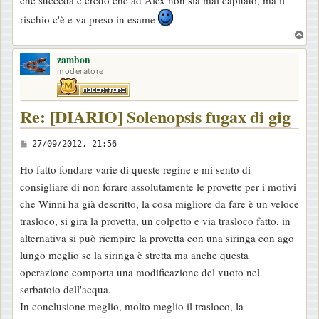
che succeda e credo che ad Alex non sia mai capitato, ma il
rischio c'è e va preso in esame
T
o
zambon
p
moderatore
Re: [DIARIO] Solenopsis fugax di gig
M
27/09/2012, 21:56
e
Ho fatto fondare varie di queste regine e mi sento di
s
consigliare di non forare assolutamente le provette per i motivi
s
che Winni ha già descritto, la cosa migliore da fare è un veloce
a
trasloco, si gira la provetta, un colpetto e via trasloco fatto, in
g
alternativa si può riempire la provetta con una siringa con ago
g
lungo meglio se la siringa è stretta ma anche questa
i
operazione comporta una modificazione del vuoto nel
o
serbatoio dell'acqua.
In conclusione meglio, molto meglio il trasloco, la