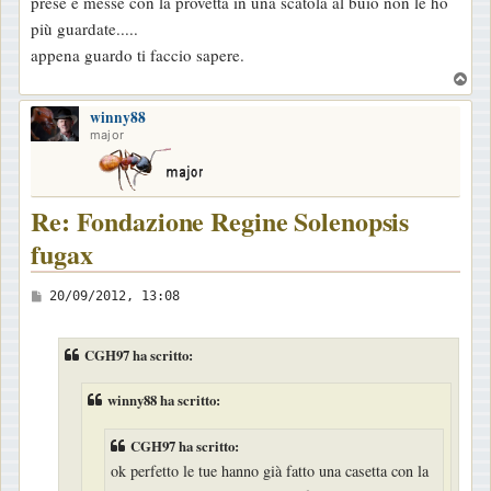
o
prese e messe con la provetta in una scatola al buio non le ho
più guardate.....
appena guardo ti faccio sapere.
T
o
winny88
p
major
Re: Fondazione Regine Solenopsis
fugax
M
20/09/2012, 13:08
e
s
CGH97 ha scritto:
s
a
winny88 ha scritto:
g
CGH97 ha scritto:
g
ok perfetto le tue hanno già fatto una casetta con la
i