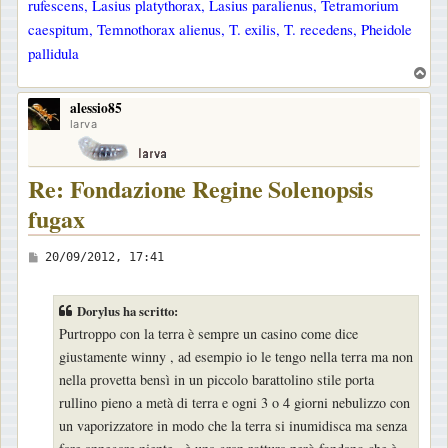
rufescens, Lasius platythorax, Lasius paralienus, Tetramorium
caespitum, Temnothorax alienus, T. exilis, T. recedens, Pheidole
pallidula
T
o
alessio85
p
larva
Re: Fondazione Regine Solenopsis
fugax
M
20/09/2012, 17:41
e
s
Dorylus ha scritto:
s
Purtroppo con la terra è sempre un casino come dice
a
giustamente winny , ad esempio io le tengo nella terra ma non
g
nella provetta bensì in un piccolo barattolino stile porta
g
rullino pieno a metà di terra e ogni 3 o 4 giorni nebulizzo con
i
un vaporizzatore in modo che la terra si inumidisca ma senza
o