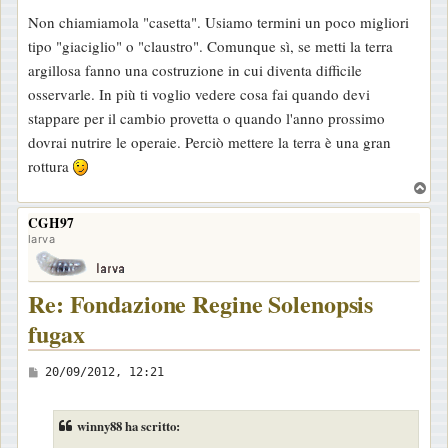
i
Non chiamiamola "casetta". Usiamo termini un poco migliori
o
tipo "giaciglio" o "claustro". Comunque sì, se metti la terra
argillosa fanno una costruzione in cui diventa difficile
osservarle. In più ti voglio vedere cosa fai quando devi
stappare per il cambio provetta o quando l'anno prossimo
dovrai nutrire le operaie. Perciò mettere la terra è una gran
rottura
T
o
CGH97
p
larva
Re: Fondazione Regine Solenopsis
fugax
M
20/09/2012, 12:21
e
s
winny88 ha scritto:
s