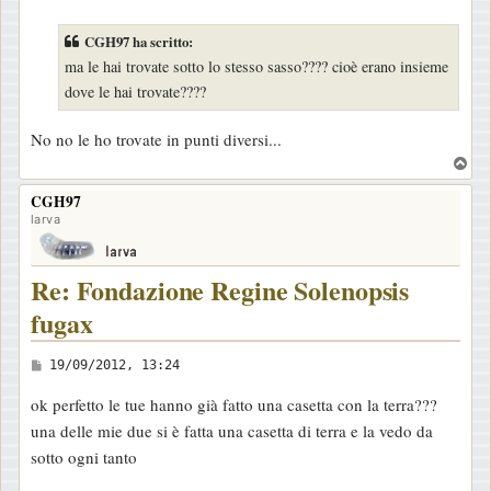
e
s
CGH97 ha scritto:
s
ma le hai trovate sotto lo stesso sasso???? cioè erano insieme
a
dove le hai trovate????
g
g
No no le ho trovate in punti diversi...
i
T
o
o
CGH97
p
larva
Re: Fondazione Regine Solenopsis
fugax
M
19/09/2012, 13:24
e
ok perfetto le tue hanno già fatto una casetta con la terra???
s
una delle mie due si è fatta una casetta di terra e la vedo da
s
sotto ogni tanto
a