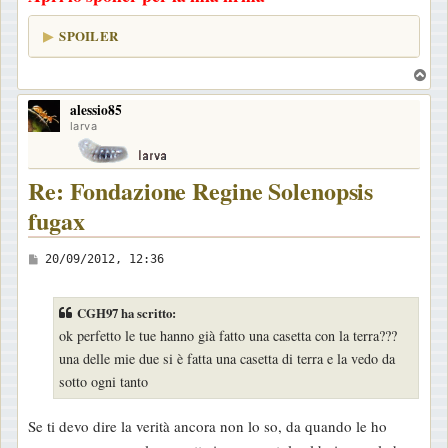
SPOILER
T
o
alessio85
p
larva
Re: Fondazione Regine Solenopsis
fugax
M
20/09/2012, 12:36
e
s
CGH97 ha scritto:
s
ok perfetto le tue hanno già fatto una casetta con la terra???
a
una delle mie due si è fatta una casetta di terra e la vedo da
g
sotto ogni tanto
g
i
Se ti devo dire la verità ancora non lo so, da quando le ho