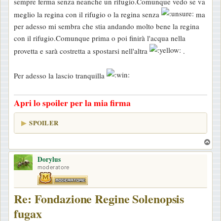
sempre ferma senza neanche un rifugio.Comunque vedo se va
a
meglio la regina con il rifugio o la regina senza
ma
g
per adesso mi sembra che stia andando molto bene la regina
g
con il rifugio.Comunque prima o poi finirà l'acqua nella
i
provetta e sarà costretta a spostarsi nell'altra
.
o
Per adesso la lascio tranquilla
Apri lo spoiler per la mia firma
SPOILER
T
o
Dorylus
p
moderatore
Re: Fondazione Regine Solenopsis
fugax