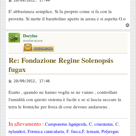
20/09/2012, 17:44
e
E' abbastanza semplice. Si fa proprio come si fa con la
s
provetta. Si mette il barattolino aperto in arena e si aspetta O.o
s
T
a
o
g
Dorylus
p
moderatore
g
i
Re: Fondazione Regine Solenopsis
o
fugax
M
20/09/2012, 17:46
e
Esatto , quando ne hanno voglia se ne vanno , controllare
s
l'umidità con questo sistema è facile e se si lascia seccare la
s
terra le formiche per forza di cose devono andarsene .
a
g
In allevamento
:
Camponotus ligniperda, C. cruentatus, C.
g
nylanderi, Formica cunicularia, F. fusca,F. lemani, Polyergus
i