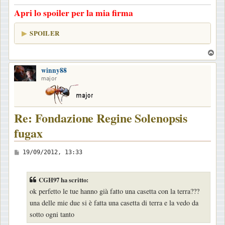
g
Apri lo spoiler per la mia firma
g
i
SPOILER
o
T
o
winny88
p
major
Re: Fondazione Regine Solenopsis
fugax
M
19/09/2012, 13:33
e
s
CGH97 ha scritto:
s
ok perfetto le tue hanno già fatto una casetta con la terra???
a
una delle mie due si è fatta una casetta di terra e la vedo da
g
sotto ogni tanto
g