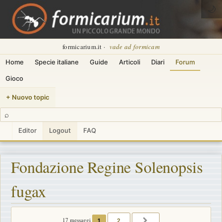
🌙
formicarium.it ·
vade ad formicam
Home
Specie italiane
Guide
Articoli
Diari
Forum
Gioco
+ Nuovo topic
⌕
Editor
Logout
FAQ
Fondazione Regine Solenopsis
fugax
17 messaggi
1
2
PROSSIMO