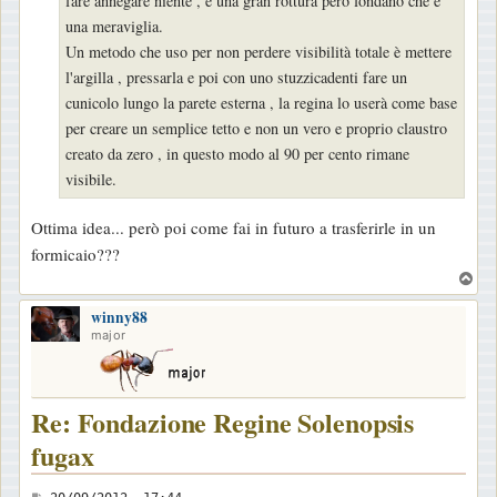
fare annegare niente , è una gran rottura però fondano che è
una meraviglia.
Un metodo che uso per non perdere visibilità totale è mettere
l'argilla , pressarla e poi con uno stuzzicadenti fare un
cunicolo lungo la parete esterna , la regina lo userà come base
per creare un semplice tetto e non un vero e proprio claustro
creato da zero , in questo modo al 90 per cento rimane
visibile.
Ottima idea... però poi come fai in futuro a trasferirle in un
formicaio???
T
o
winny88
p
major
Re: Fondazione Regine Solenopsis
fugax
M