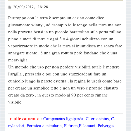
M
20/09/2012, 16:26
e
Purtroppo con la terra è sempre un casino come dice
s
giustamente winny , ad esempio io le tengo nella terra ma non
s
nella provetta bensì in un piccolo barattolino stile porta rullino
a
pieno a metà di terra e ogni 3 o 4 giorni nebulizzo con un
g
vaporizzatore in modo che la terra si inumidisca ma senza fare
g
annegare niente , è una gran rottura però fondano che è una
i
meraviglia.
o
Un metodo che uso per non perdere visibilità totale è mettere
l'argilla , pressarla e poi con uno stuzzicadenti fare un
cunicolo lungo la parete esterna , la regina lo userà come base
per creare un semplice tetto e non un vero e proprio claustro
creato da zero , in questo modo al 90 per cento rimane
visibile.
In allevamento
:
Camponotus ligniperda, C. cruentatus, C.
nylanderi, Formica cunicularia, F. fusca,F. lemani, Polyergus