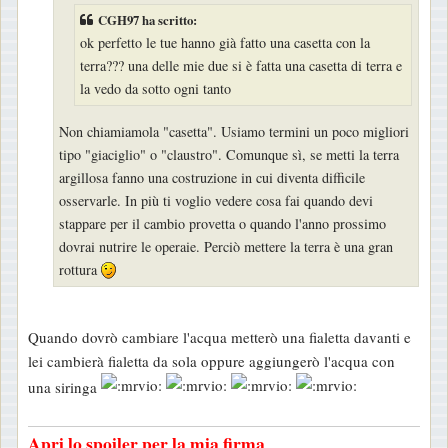
a
CGH97 ha scritto:
g
ok perfetto le tue hanno già fatto una casetta con la
g
terra??? una delle mie due si è fatta una casetta di terra e
la vedo da sotto ogni tanto
i
o
Non chiamiamola "casetta". Usiamo termini un poco migliori
tipo "giaciglio" o "claustro". Comunque sì, se metti la terra
argillosa fanno una costruzione in cui diventa difficile
osservarle. In più ti voglio vedere cosa fai quando devi
stappare per il cambio provetta o quando l'anno prossimo
dovrai nutrire le operaie. Perciò mettere la terra è una gran
rottura
Quando dovrò cambiare l'acqua metterò una fialetta davanti e
lei cambierà fialetta da sola oppure aggiungerò l'acqua con
una siringa
Apri lo spoiler per la mia firma