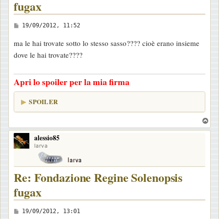
fugax
M
19/09/2012, 11:52
e
ma le hai trovate sotto lo stesso sasso???? cioè erano insieme
s
dove le hai trovate????
s
a
Apri lo spoiler per la mia firma
g
g
SPOILER
i
o
T
o
alessio85
p
larva
Re: Fondazione Regine Solenopsis
fugax
M
19/09/2012, 13:01