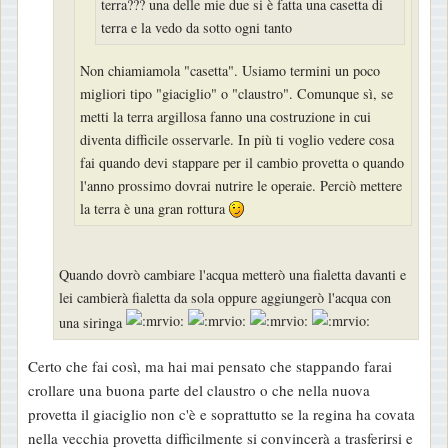
terra??? una delle mie due si è fatta una casetta di
o
terra e la vedo da sotto ogni tanto
Non chiamiamola "casetta". Usiamo termini un poco
migliori tipo "giaciglio" o "claustro". Comunque sì, se
metti la terra argillosa fanno una costruzione in cui
diventa difficile osservarle. In più ti voglio vedere cosa
fai quando devi stappare per il cambio provetta o quando
l'anno prossimo dovrai nutrire le operaie. Perciò mettere
la terra è una gran rottura
Quando dovrò cambiare l'acqua metterò una fialetta davanti e
lei cambierà fialetta da sola oppure aggiungerò l'acqua con
una siringa
Certo che fai così, ma hai mai pensato che stappando farai
crollare una buona parte del claustro o che nella nuova
provetta il giaciglio non c'è e soprattutto se la regina ha covata
nella vecchia provetta difficilmente si convincerà a trasferirsi e