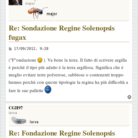
major
Re: Sondazione Regine Solenopsis
fugax
M
17/09/2012, 9:28
e
("F"ondazione
). Va bene la terra. Il fatto di scrivere argilla
s
è perchè il tipo più adatto è la terra argillosa. Significa che è
s
meglio evitare terre polverose, sabbiose o contenenti troppo
a
humus perchè con queste tipologie la regina ha più difficoltà a
g
fare le sue pallette
g
T
i
o
o
CGH97
p
larva
Re: Fondazione Regine Solenopsis