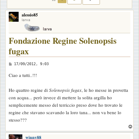
alessio85
larva
Fondazione Regine Solenopsis
fugax
M
17/09/2012, 9:03
e
Ciao a tutti..!!!
s
s
Ho quattro regine di
Solenopsis fugax
, le ho messe in provetta
a
con acqua... però invece di mettere la solita argilla ho
g
semplicemente messo del terriccio preso dove ho trovato le
g
regine che stavano scavando la loro tana... non va bene lo
i
stesso???
o
T
o
winny88
p