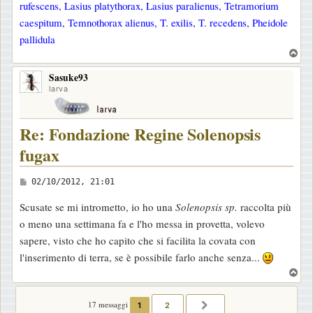
rufescens, Lasius platythorax, Lasius paralienus, Tetramorium
o
caespitum, Temnothorax alienus, T. exilis, T. recedens, Pheidole
pallidula
T
o
Sasuke93
p
larva
Re: Fondazione Regine Solenopsis
fugax
M
02/10/2012, 21:01
e
Scusate se mi intrometto, io ho una
Solenopsis sp.
raccolta più
s
o meno una settimana fa e l'ho messa in provetta, volevo
s
sapere, visto che ho capito che si facilita la covata con
a
l'inserimento di terra, se è possibile farlo anche senza...
g
T
g
o
i
p
17 messaggi
1
2
PROSSIMO