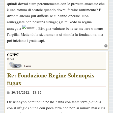
quindi dovrai stare perennemente con le provette attaccate che
è una rottura di scatole quando dovrai fornire nutrimento? E
diventa ancora più difficile se si hanno operaie. Non
armeggiare con nessuna siringa; già mi vedo la regina
annegata
. Bisogna valutare bene se mettere o meno
l'argilla. Mettendola sicuramente si stimola la fondazione, ma
poi iniziano i grattacapi.
T
o
CGH97
p
larva
Re: Fondazione Regine Solenopsis
fugax
M
20/09/2012, 13:35
e
Ok winny88 comunque ne ho 2 una con tanta terrà(è quella
s
con il rifugio) e una con poca terra che non si muove mai e sta
s