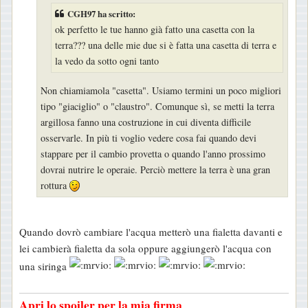
a
CGH97 ha scritto:
g
ok perfetto le tue hanno già fatto una casetta con la
g
terra??? una delle mie due si è fatta una casetta di terra e
la vedo da sotto ogni tanto
i
o
Non chiamiamola "casetta". Usiamo termini un poco migliori
tipo "giaciglio" o "claustro". Comunque sì, se metti la terra
argillosa fanno una costruzione in cui diventa difficile
osservarle. In più ti voglio vedere cosa fai quando devi
stappare per il cambio provetta o quando l'anno prossimo
dovrai nutrire le operaie. Perciò mettere la terra è una gran
rottura
Quando dovrò cambiare l'acqua metterò una fialetta davanti e
lei cambierà fialetta da sola oppure aggiungerò l'acqua con
una siringa
Apri lo spoiler per la mia firma