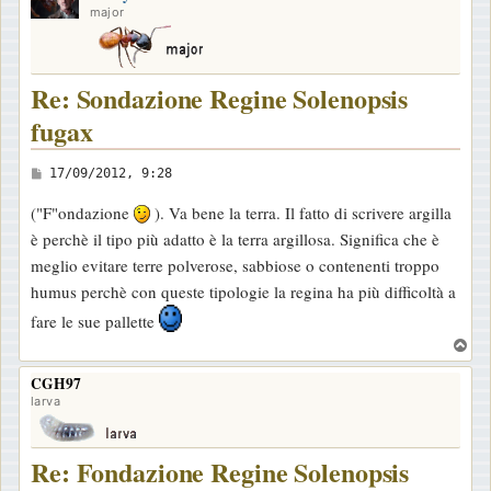
major
Re: Sondazione Regine Solenopsis
fugax
M
17/09/2012, 9:28
e
("F"ondazione
). Va bene la terra. Il fatto di scrivere argilla
s
è perchè il tipo più adatto è la terra argillosa. Significa che è
s
meglio evitare terre polverose, sabbiose o contenenti troppo
a
humus perchè con queste tipologie la regina ha più difficoltà a
g
fare le sue pallette
g
T
i
o
o
CGH97
p
larva
Re: Fondazione Regine Solenopsis