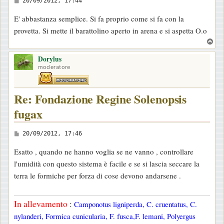
20/09/2012, 17:44
e
E' abbastanza semplice. Si fa proprio come si fa con la
s
provetta. Si mette il barattolino aperto in arena e si aspetta O.o
s
T
a
o
g
Dorylus
p
moderatore
g
i
Re: Fondazione Regine Solenopsis
o
fugax
M
20/09/2012, 17:46
e
Esatto , quando ne hanno voglia se ne vanno , controllare
s
l'umidità con questo sistema è facile e se si lascia seccare la
s
terra le formiche per forza di cose devono andarsene .
a
g
In allevamento
:
Camponotus ligniperda, C. cruentatus, C.
g
nylanderi, Formica cunicularia, F. fusca,F. lemani, Polyergus
i