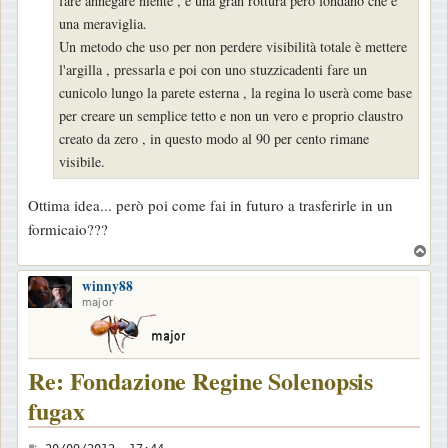
fare annegare niente , è una gran rottura però fondano che è
una meraviglia.
Un metodo che uso per non perdere visibilità totale è mettere
l'argilla , pressarla e poi con uno stuzzicadenti fare un
cunicolo lungo la parete esterna , la regina lo userà come base
per creare un semplice tetto e non un vero e proprio claustro
creato da zero , in questo modo al 90 per cento rimane
visibile.
Ottima idea... però poi come fai in futuro a trasferirle in un
formicaio???
T
o
winny88
p
major
Re: Fondazione Regine Solenopsis
fugax
M