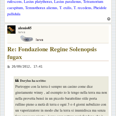
rufescens, Lasius platythorax, Lasius paralienus, Tetramorium
caespitum, Temnothorax alienus, T. exilis, T. recedens, Pheidole
pallidula
T
o
alessio85
p
larva
Re: Fondazione Regine Solenopsis
fugax
M
20/09/2012, 17:41
e
s
Dorylus ha scritto:
s
Purtroppo con la terra è sempre un casino come dice
a
giustamente winny , ad esempio io le tengo nella terra ma non
g
nella provetta bensì in un piccolo barattolino stile porta
g
rullino pieno a metà di terra e ogni 3 o 4 giorni nebulizzo con
i
un vaporizzatore in modo che la terra si inumidisca ma senza
o