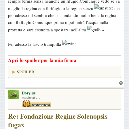
sempre ferma senza neanche un rifugio.Comunque vedo se va
a
meglio la regina con il rifugio o la regina senza
ma
g
per adesso mi sembra che stia andando molto bene la regina
g
con il rifugio.Comunque prima o poi finirà l'acqua nella
i
provetta e sarà costretta a spostarsi nell'altra
.
o
Per adesso la lascio tranquilla
Apri lo spoiler per la mia firma
SPOILER
T
o
Dorylus
p
moderatore
Re: Fondazione Regine Solenopsis
fugax