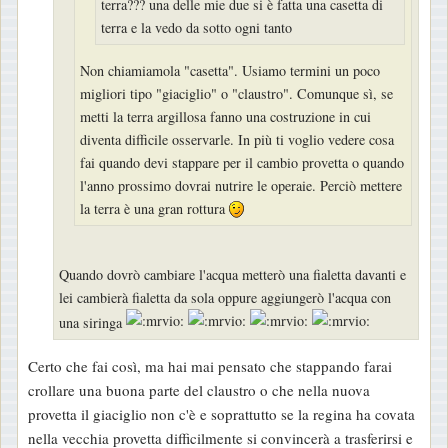
terra??? una delle mie due si è fatta una casetta di
o
terra e la vedo da sotto ogni tanto
Non chiamiamola "casetta". Usiamo termini un poco
migliori tipo "giaciglio" o "claustro". Comunque sì, se
metti la terra argillosa fanno una costruzione in cui
diventa difficile osservarle. In più ti voglio vedere cosa
fai quando devi stappare per il cambio provetta o quando
l'anno prossimo dovrai nutrire le operaie. Perciò mettere
la terra è una gran rottura
Quando dovrò cambiare l'acqua metterò una fialetta davanti e
lei cambierà fialetta da sola oppure aggiungerò l'acqua con
una siringa
Certo che fai così, ma hai mai pensato che stappando farai
crollare una buona parte del claustro o che nella nuova
provetta il giaciglio non c'è e soprattutto se la regina ha covata
nella vecchia provetta difficilmente si convincerà a trasferirsi e