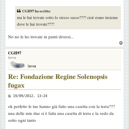
e
s
CGH97 ha scritto:
s
ma le hai trovate sotto lo stesso sasso???? cioè erano insieme
a
dove le hai trovate????
g
g
No no le ho trovate in punti diversi...
i
T
o
o
CGH97
p
larva
Re: Fondazione Regine Solenopsis
fugax
M
19/09/2012, 13:24
e
ok perfetto le tue hanno già fatto una casetta con la terra???
s
una delle mie due si è fatta una casetta di terra e la vedo da
s
sotto ogni tanto
a