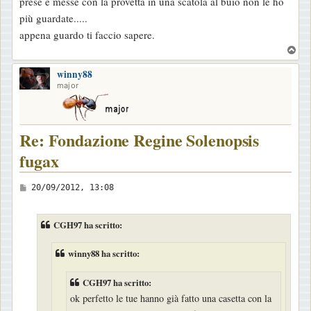
o
prese e messe con la provetta in una scatola al buio non le ho
più guardate.....
appena guardo ti faccio sapere.
T
o
winny88
p
major
Re: Fondazione Regine Solenopsis
fugax
M
20/09/2012, 13:08
e
s
CGH97 ha scritto:
s
a
winny88 ha scritto:
g
CGH97 ha scritto:
g
ok perfetto le tue hanno già fatto una casetta con la
i