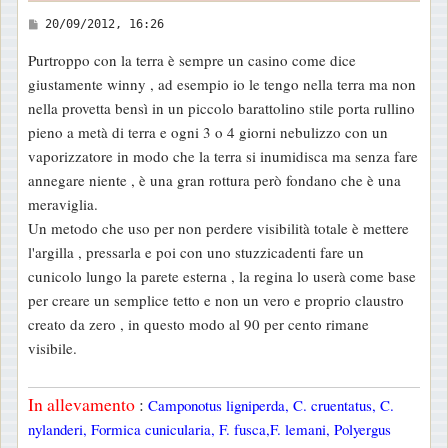
M
20/09/2012, 16:26
e
Purtroppo con la terra è sempre un casino come dice
s
giustamente winny , ad esempio io le tengo nella terra ma non
s
nella provetta bensì in un piccolo barattolino stile porta rullino
a
pieno a metà di terra e ogni 3 o 4 giorni nebulizzo con un
g
vaporizzatore in modo che la terra si inumidisca ma senza fare
g
annegare niente , è una gran rottura però fondano che è una
i
meraviglia.
o
Un metodo che uso per non perdere visibilità totale è mettere
l'argilla , pressarla e poi con uno stuzzicadenti fare un
cunicolo lungo la parete esterna , la regina lo userà come base
per creare un semplice tetto e non un vero e proprio claustro
creato da zero , in questo modo al 90 per cento rimane
visibile.
In allevamento
:
Camponotus ligniperda, C. cruentatus, C.
nylanderi, Formica cunicularia, F. fusca,F. lemani, Polyergus