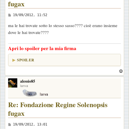
fugax
M
19/09/2012, 11:52
e
ma le hai trovate sotto lo stesso sasso???? cioè erano insieme
s
dove le hai trovate????
s
a
Apri lo spoiler per la mia firma
g
g
SPOILER
i
o
T
o
alessio85
p
larva
Re: Fondazione Regine Solenopsis
fugax
M
19/09/2012, 13:01