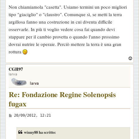
i
Non chiamiamola "casetta". Usiamo termini un poco migliori
o
tipo "giaciglio" o "claustro". Comunque sì, se metti la terra
argillosa fanno una costruzione in cui diventa difficile
osservarle. In più ti voglio vedere cosa fai quando devi
stappare per il cambio provetta o quando l'anno prossimo
dovrai nutrire le operaie. Perciò mettere la terra è una gran
rottura
T
o
CGH97
p
larva
Re: Fondazione Regine Solenopsis
fugax
M
20/09/2012, 12:21
e
s
winny88 ha scritto:
s