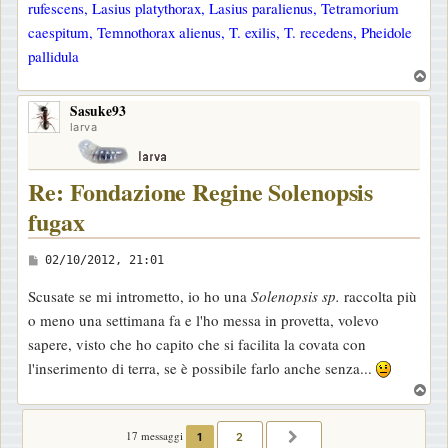
rufescens, Lasius platythorax, Lasius paralienus, Tetramorium
o
caespitum, Temnothorax alienus, T. exilis, T. recedens, Pheidole
pallidula
T
o
Sasuke93
p
larva
Re: Fondazione Regine Solenopsis
fugax
M
02/10/2012, 21:01
e
Scusate se mi intrometto, io ho una
Solenopsis sp.
raccolta più
s
o meno una settimana fa e l'ho messa in provetta, volevo
s
sapere, visto che ho capito che si facilita la covata con
a
l'inserimento di terra, se è possibile farlo anche senza...
g
T
g
o
i
p
17 messaggi
1
2
PROSSIMO