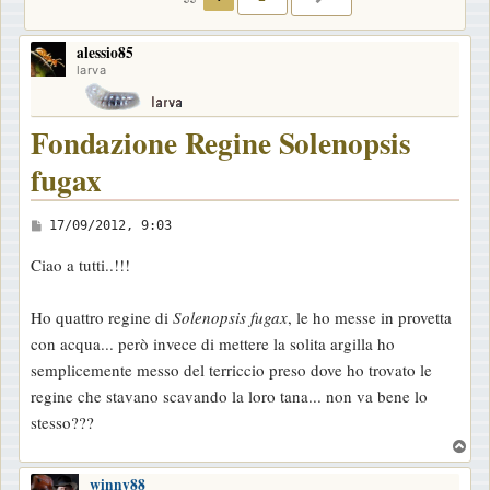
alessio85
larva
Fondazione Regine Solenopsis
fugax
M
17/09/2012, 9:03
e
Ciao a tutti..!!!
s
s
Ho quattro regine di
Solenopsis fugax
, le ho messe in provetta
a
con acqua... però invece di mettere la solita argilla ho
g
semplicemente messo del terriccio preso dove ho trovato le
g
regine che stavano scavando la loro tana... non va bene lo
i
stesso???
o
T
o
winny88
p