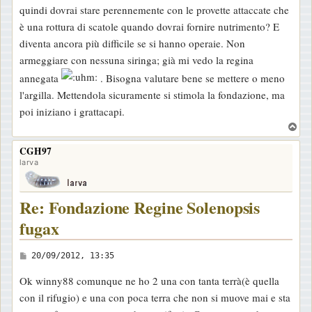
quindi dovrai stare perennemente con le provette attaccate che
è una rottura di scatole quando dovrai fornire nutrimento? E
diventa ancora più difficile se si hanno operaie. Non
armeggiare con nessuna siringa; già mi vedo la regina
annegata
. Bisogna valutare bene se mettere o meno
l'argilla. Mettendola sicuramente si stimola la fondazione, ma
poi iniziano i grattacapi.
T
o
CGH97
p
larva
Re: Fondazione Regine Solenopsis
fugax
M
20/09/2012, 13:35
e
Ok winny88 comunque ne ho 2 una con tanta terrà(è quella
s
con il rifugio) e una con poca terra che non si muove mai e sta
s