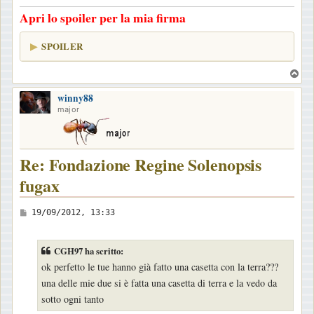
g
Apri lo spoiler per la mia firma
g
i
SPOILER
o
T
o
winny88
p
major
Re: Fondazione Regine Solenopsis
fugax
M
19/09/2012, 13:33
e
s
CGH97 ha scritto:
s
ok perfetto le tue hanno già fatto una casetta con la terra???
a
una delle mie due si è fatta una casetta di terra e la vedo da
g
sotto ogni tanto
g