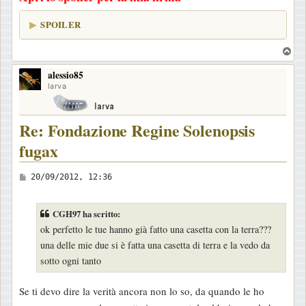
SPOILER
T
o
alessio85
p
larva
Re: Fondazione Regine Solenopsis
fugax
M
20/09/2012, 12:36
e
s
CGH97 ha scritto:
s
ok perfetto le tue hanno già fatto una casetta con la terra???
a
una delle mie due si è fatta una casetta di terra e la vedo da
g
sotto ogni tanto
g
i
Se ti devo dire la verità ancora non lo so, da quando le ho