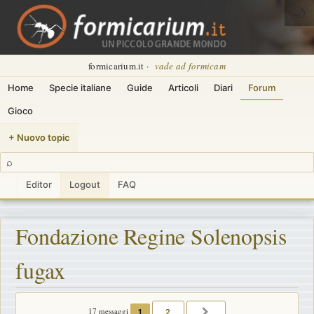
🌙
formicarium.it ·
vade ad formicam
Home
Specie italiane
Guide
Articoli
Diari
Forum
Gioco
+ Nuovo topic
⌕
Editor
Logout
FAQ
Fondazione Regine Solenopsis
fugax
17 messaggi
1
2
PROSSIMO