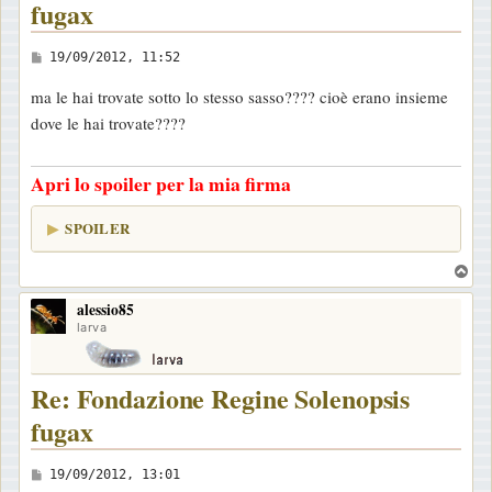
fugax
M
19/09/2012, 11:52
e
ma le hai trovate sotto lo stesso sasso???? cioè erano insieme
s
dove le hai trovate????
s
a
Apri lo spoiler per la mia firma
g
g
SPOILER
i
o
T
o
alessio85
p
larva
Re: Fondazione Regine Solenopsis
fugax
M
19/09/2012, 13:01