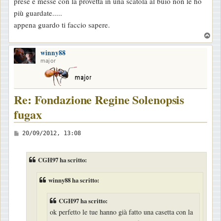
o
prese e messe con la provetta in una scatola al buio non le ho
più guardate.....
appena guardo ti faccio sapere.
T
o
winny88
p
major
Re: Fondazione Regine Solenopsis
fugax
M
20/09/2012, 13:08
e
s
CGH97 ha scritto:
s
a
winny88 ha scritto:
g
CGH97 ha scritto:
g
ok perfetto le tue hanno già fatto una casetta con la
i