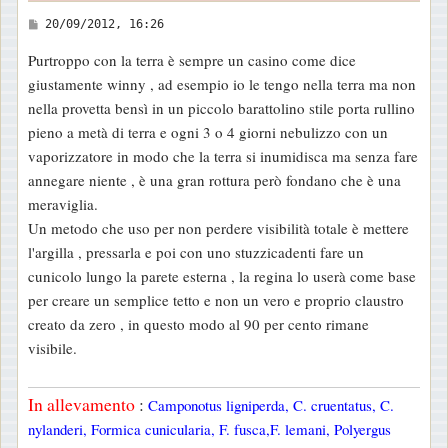
M
20/09/2012, 16:26
e
Purtroppo con la terra è sempre un casino come dice
s
giustamente winny , ad esempio io le tengo nella terra ma non
s
nella provetta bensì in un piccolo barattolino stile porta rullino
a
pieno a metà di terra e ogni 3 o 4 giorni nebulizzo con un
g
vaporizzatore in modo che la terra si inumidisca ma senza fare
g
annegare niente , è una gran rottura però fondano che è una
i
meraviglia.
o
Un metodo che uso per non perdere visibilità totale è mettere
l'argilla , pressarla e poi con uno stuzzicadenti fare un
cunicolo lungo la parete esterna , la regina lo userà come base
per creare un semplice tetto e non un vero e proprio claustro
creato da zero , in questo modo al 90 per cento rimane
visibile.
In allevamento
:
Camponotus ligniperda, C. cruentatus, C.
nylanderi, Formica cunicularia, F. fusca,F. lemani, Polyergus