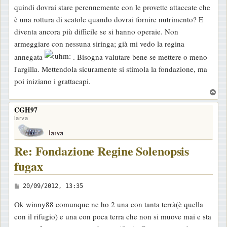
quindi dovrai stare perennemente con le provette attaccate che
è una rottura di scatole quando dovrai fornire nutrimento? E
diventa ancora più difficile se si hanno operaie. Non
armeggiare con nessuna siringa; già mi vedo la regina
annegata
. Bisogna valutare bene se mettere o meno
l'argilla. Mettendola sicuramente si stimola la fondazione, ma
poi iniziano i grattacapi.
T
o
CGH97
p
larva
Re: Fondazione Regine Solenopsis
fugax
M
20/09/2012, 13:35
e
Ok winny88 comunque ne ho 2 una con tanta terrà(è quella
s
con il rifugio) e una con poca terra che non si muove mai e sta
s