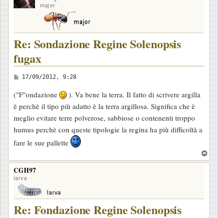
major
Re: Sondazione Regine Solenopsis
fugax
M
17/09/2012, 9:28
e
("F"ondazione
). Va bene la terra. Il fatto di scrivere argilla
s
è perchè il tipo più adatto è la terra argillosa. Significa che è
s
meglio evitare terre polverose, sabbiose o contenenti troppo
a
humus perchè con queste tipologie la regina ha più difficoltà a
g
fare le sue pallette
g
T
i
o
o
CGH97
p
larva
Re: Fondazione Regine Solenopsis