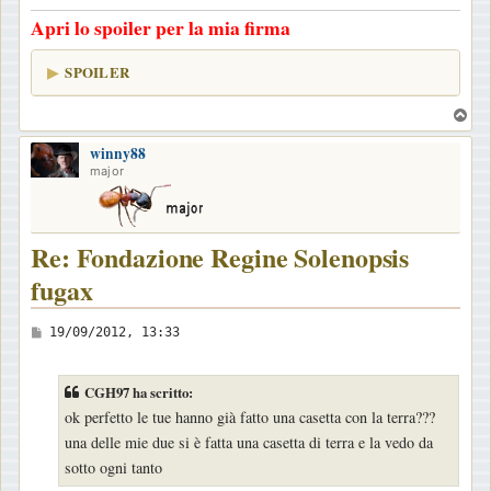
g
Apri lo spoiler per la mia firma
g
i
SPOILER
o
T
o
winny88
p
major
Re: Fondazione Regine Solenopsis
fugax
M
19/09/2012, 13:33
e
s
CGH97 ha scritto:
s
ok perfetto le tue hanno già fatto una casetta con la terra???
a
una delle mie due si è fatta una casetta di terra e la vedo da
g
sotto ogni tanto
g