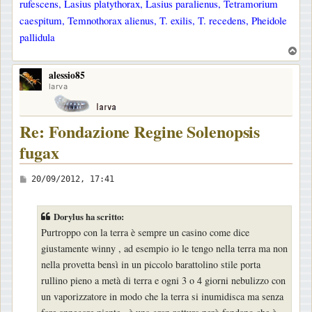
rufescens, Lasius platythorax, Lasius paralienus, Tetramorium
caespitum, Temnothorax alienus, T. exilis, T. recedens, Pheidole
pallidula
T
o
alessio85
p
larva
Re: Fondazione Regine Solenopsis
fugax
M
20/09/2012, 17:41
e
s
Dorylus ha scritto:
s
Purtroppo con la terra è sempre un casino come dice
a
giustamente winny , ad esempio io le tengo nella terra ma non
g
nella provetta bensì in un piccolo barattolino stile porta
g
rullino pieno a metà di terra e ogni 3 o 4 giorni nebulizzo con
i
un vaporizzatore in modo che la terra si inumidisca ma senza
o