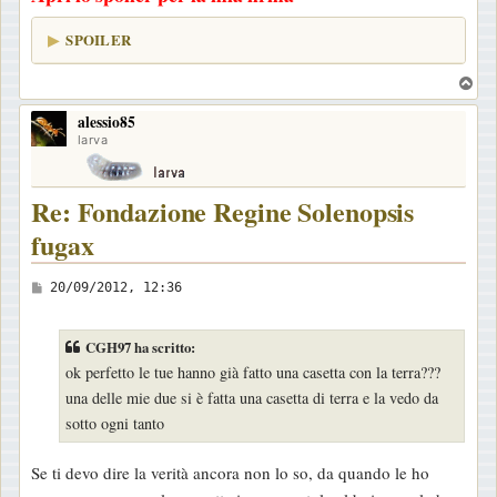
SPOILER
T
o
alessio85
p
larva
Re: Fondazione Regine Solenopsis
fugax
M
20/09/2012, 12:36
e
s
CGH97 ha scritto:
s
ok perfetto le tue hanno già fatto una casetta con la terra???
a
una delle mie due si è fatta una casetta di terra e la vedo da
g
sotto ogni tanto
g
i
Se ti devo dire la verità ancora non lo so, da quando le ho