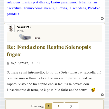
rufescens, Lasius platythorax, Lasius paralienus, Tetramorium
o
caespitum, Temnothorax alienus, T. exilis, T. recedens, Pheidole
pallidula
T
o
Sasuke93
p
larva
Re: Fondazione Regine Solenopsis
fugax
M
02/10/2012, 21:01
e
Scusate se mi intrometto, io ho una
Solenopsis sp.
raccolta più
s
o meno una settimana fa e l'ho messa in provetta, volevo
s
sapere, visto che ho capito che si facilita la covata con
a
l'inserimento di terra, se è possibile farlo anche senza...
g
T
g
o
i
p
17 messaggi
1
2
PROSSIMO