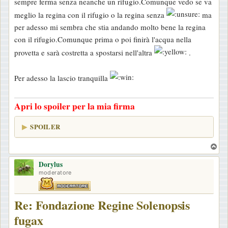
sempre ferma senza neanche un rifugio.Comunque vedo se va
a
meglio la regina con il rifugio o la regina senza
ma
g
per adesso mi sembra che stia andando molto bene la regina
g
con il rifugio.Comunque prima o poi finirà l'acqua nella
i
provetta e sarà costretta a spostarsi nell'altra
.
o
Per adesso la lascio tranquilla
Apri lo spoiler per la mia firma
SPOILER
T
o
Dorylus
p
moderatore
Re: Fondazione Regine Solenopsis
fugax