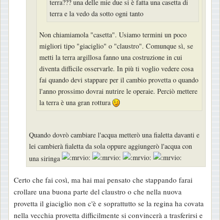
terra??? una delle mie due si è fatta una casetta di
o
terra e la vedo da sotto ogni tanto
Non chiamiamola "casetta". Usiamo termini un poco
migliori tipo "giaciglio" o "claustro". Comunque sì, se
metti la terra argillosa fanno una costruzione in cui
diventa difficile osservarle. In più ti voglio vedere cosa
fai quando devi stappare per il cambio provetta o quando
l'anno prossimo dovrai nutrire le operaie. Perciò mettere
la terra è una gran rottura
Quando dovrò cambiare l'acqua metterò una fialetta davanti e
lei cambierà fialetta da sola oppure aggiungerò l'acqua con
una siringa
Certo che fai così, ma hai mai pensato che stappando farai
crollare una buona parte del claustro o che nella nuova
provetta il giaciglio non c'è e soprattutto se la regina ha covata
nella vecchia provetta difficilmente si convincerà a trasferirsi e