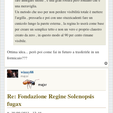
fare annegare niente , è una gran rottura però fondano che è
una meraviglia.
Un metodo che uso per non perdere visibilità totale è mettere
l'argilla , pressarla e poi con uno stuzzicadenti fare un
cunicolo lungo la parete esterna , la regina lo userà come base
per creare un semplice tetto e non un vero e proprio claustro
creato da zero , in questo modo al 90 per cento rimane
visibile.
Ottima idea... però poi come fai in futuro a trasferirle in un
formicaio???
T
o
winny88
p
major
Re: Fondazione Regine Solenopsis
fugax
M