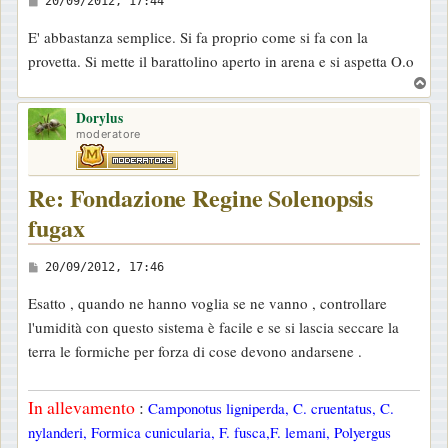
20/09/2012, 17:44
e
E' abbastanza semplice. Si fa proprio come si fa con la
s
provetta. Si mette il barattolino aperto in arena e si aspetta O.o
s
T
a
o
g
Dorylus
p
moderatore
g
i
Re: Fondazione Regine Solenopsis
o
fugax
M
20/09/2012, 17:46
e
Esatto , quando ne hanno voglia se ne vanno , controllare
s
l'umidità con questo sistema è facile e se si lascia seccare la
s
terra le formiche per forza di cose devono andarsene .
a
g
In allevamento
:
Camponotus ligniperda, C. cruentatus, C.
g
nylanderi, Formica cunicularia, F. fusca,F. lemani, Polyergus
i