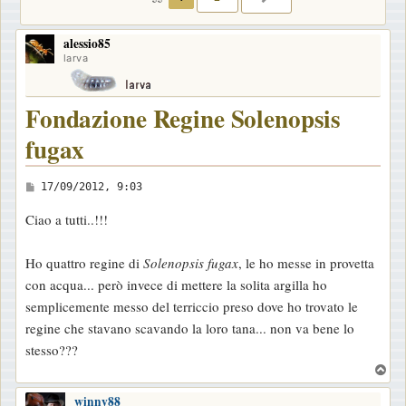
alessio85
larva
Fondazione Regine Solenopsis
fugax
M
17/09/2012, 9:03
e
Ciao a tutti..!!!
s
s
Ho quattro regine di
Solenopsis fugax
, le ho messe in provetta
a
con acqua... però invece di mettere la solita argilla ho
g
semplicemente messo del terriccio preso dove ho trovato le
g
regine che stavano scavando la loro tana... non va bene lo
i
stesso???
o
T
o
winny88
p