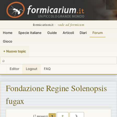
🌙
formicarium.it ·
vade ad formicam
Home
Specie italiane
Guide
Articoli
Diari
Forum
Gioco
+ Nuovo topic
⌕
Editor
Logout
FAQ
Fondazione Regine Solenopsis
fugax
17 messaggi
1
2
PROSSIMO