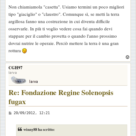
i
Non chiamiamola "casetta". Usiamo termini un poco migliori
o
tipo "giaciglio" o "claustro". Comunque sì, se metti la terra
argillosa fanno una costruzione in cui diventa difficile
osservarle. In più ti voglio vedere cosa fai quando devi
stappare per il cambio provetta o quando l'anno prossimo
dovrai nutrire le operaie. Perciò mettere la terra è una gran
rottura
T
o
CGH97
p
larva
Re: Fondazione Regine Solenopsis
fugax
M
20/09/2012, 12:21
e
s
winny88 ha scritto:
s