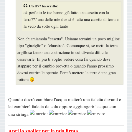
a
CGH97 ha scritto:
g
ok perfetto le tue hanno già fatto una casetta con la
g
terra??? una delle mie due si è fatta una casetta di terra e
la vedo da sotto ogni tanto
i
o
Non chiamiamola "casetta". Usiamo termini un poco migliori
tipo "giaciglio" o "claustro". Comunque sì, se metti la terra
argillosa fanno una costruzione in cui diventa difficile
osservarle. In più ti voglio vedere cosa fai quando devi
stappare per il cambio provetta o quando l'anno prossimo
dovrai nutrire le operaie. Perciò mettere la terra è una gran
rottura
Quando dovrò cambiare l'acqua metterò una fialetta davanti e
lei cambierà fialetta da sola oppure aggiungerò l'acqua con
una siringa
Apri lo spoiler per la mia firma