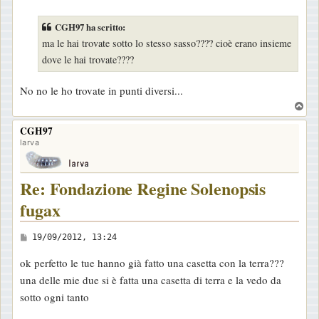
e
s
CGH97 ha scritto:
s
ma le hai trovate sotto lo stesso sasso???? cioè erano insieme
a
dove le hai trovate????
g
g
No no le ho trovate in punti diversi...
i
T
o
o
CGH97
p
larva
Re: Fondazione Regine Solenopsis
fugax
M
19/09/2012, 13:24
e
ok perfetto le tue hanno già fatto una casetta con la terra???
s
una delle mie due si è fatta una casetta di terra e la vedo da
s
sotto ogni tanto
a