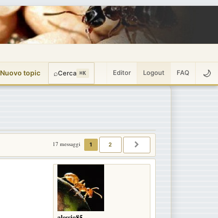
🌙
 Nuovo topic
⌕
Editor
Logout
FAQ
Cerca
⌘K
17 messaggi
1
2
PROSSIMO
alessio85