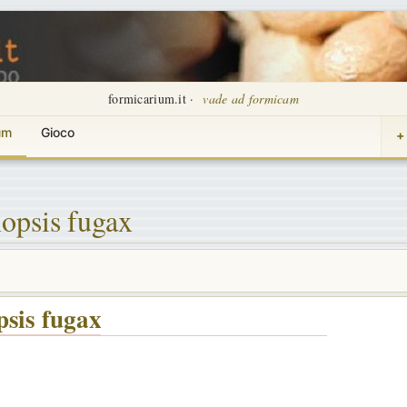
formicarium.it ·
vade ad formicam
um
Gioco
+
opsis fugax
psis fugax