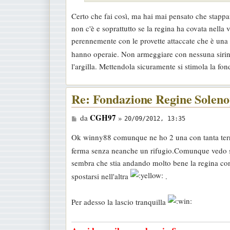
Certo che fai così, ma hai mai pensato che stappan
non c'è e soprattutto se la regina ha covata nella v
perennemente con le provette attaccate che è una r
hanno operaie. Non armeggiare con nessuna sirin
l'argilla. Mettendola sicuramente si stimola la fon
Re: Fondazione Regine Soleno
M
CGH97
da
»
20/09/2012, 13:35
e
Ok winny88 comunque ne ho 2 una con tanta terrà(
s
ferma senza neanche un rifugio.Comunque vedo se 
s
sembra che stia andando molto bene la regina con 
a
spostarsi nell'altra
.
g
g
Per adesso la lascio tranquilla
i
o