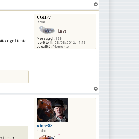
T
o
p
CGH97
larva
Messaggi:
189
otto ogni tanto
Iscritto il:
28/08/2012, 11:18
Località:
Piemonte
T
o
p
winny88
major
gni tanto