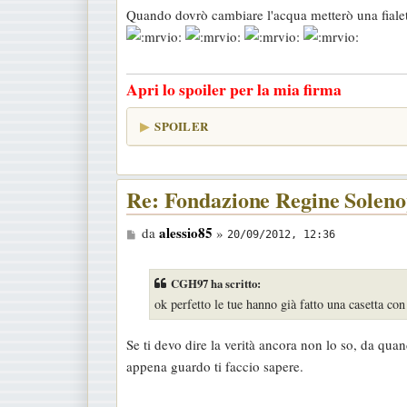
Quando dovrò cambiare l'acqua metterò una fialett
Apri lo spoiler per la mia firma
SPOILER
Re: Fondazione Regine Soleno
M
alessio85
da
»
20/09/2012, 12:36
e
s
CGH97 ha scritto:
s
ok perfetto le tue hanno già fatto una casetta con 
a
g
Se ti devo dire la verità ancora non lo so, da quan
g
appena guardo ti faccio sapere.
i
o