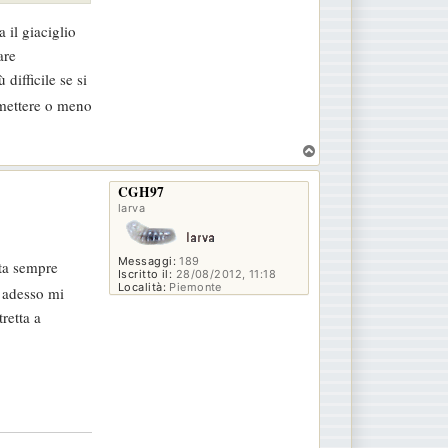
 il giaciglio
are
difficile se si
 mettere o meno
T
o
p
CGH97
larva
Messaggi:
189
sta sempre
Iscritto il:
28/08/2012, 11:18
Località:
Piemonte
 adesso mi
retta a