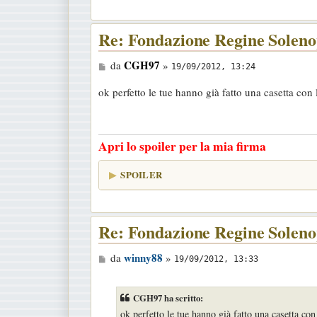
o
Re: Fondazione Regine Soleno
M
CGH97
da
»
19/09/2012, 13:24
e
ok perfetto le tue hanno già fatto una casetta con l
s
s
a
Apri lo spoiler per la mia firma
g
g
SPOILER
i
o
Re: Fondazione Regine Soleno
M
winny88
da
»
19/09/2012, 13:33
e
s
CGH97 ha scritto:
s
ok perfetto le tue hanno già fatto una casetta con 