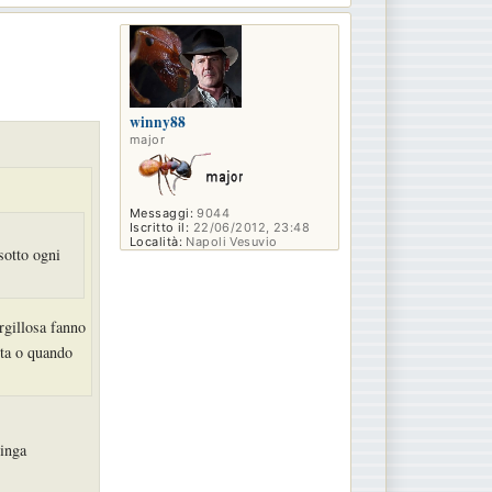
o
p
winny88
major
Messaggi:
9044
Iscritto il:
22/06/2012, 23:48
Località:
Napoli Vesuvio
 sotto ogni
rgillosa fanno
tta o quando
ringa