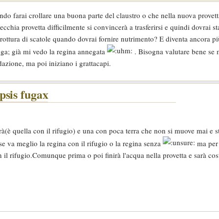
do farai crollare una buona parte del claustro o che nella nuova provetta
ecchia provetta difficilmente si convincerà a trasferirsi e quindi dovrai st
ottura di scatole quando dovrai fornire nutrimento? E diventa ancora più 
ga; già mi vedo la regina annegata
. Bisogna valutare bene se
dazione, ma poi iniziano i grattacapi.
psis fugax
è quella con il rifugio) e una con poca terra che non si muove mai e 
va meglio la regina con il rifugio o la regina senza
ma per
il rifugio.Comunque prima o poi finirà l'acqua nella provetta e sarà cost