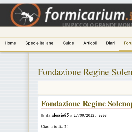
Home
Specie italiane
Guide
Articoli
Diari
For
Fondazione Regine Solen
Fondazione Regine Soleno
M
alessio85
da
»
17/09/2012, 9:03
e
Ciao a tutti..!!!
s