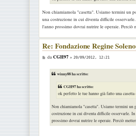
a
g
Non chiamiamola "casetta". Usiamo termini un poco
g
una costruzione in cui diventa difficile osservarl
i
l'anno prossimo dovrai nutrire le operaie. Perciò m
o
Re: Fondazione Regine Soleno
M
CGH97
da
»
20/09/2012, 12:21
e
s
winny88 ha scritto:
s
a
CGH97 ha scritto:
g
ok perfetto le tue hanno già fatto una casetta 
g
Non chiamiamola "casetta". Usiamo termini un poc
i
costruzione in cui diventa difficile osservarle. 
o
prossimo dovrai nutrire le operaie. Perciò metter