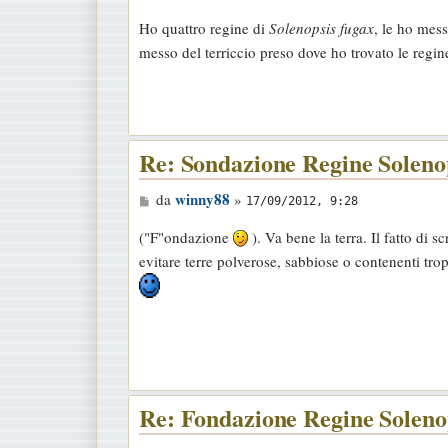
s
Ho quattro regine di
Solenopsis fugax
, le ho mess
a
messo del terriccio preso dove ho trovato le regi
g
g
i
o
Re: Sondazione Regine Soleno
M
winny88
da
»
17/09/2012, 9:28
e
("F"ondazione
). Va bene la terra. Il fatto di s
s
evitare terre polverose, sabbiose o contenenti trop
s
a
g
g
i
o
Re: Fondazione Regine Soleno