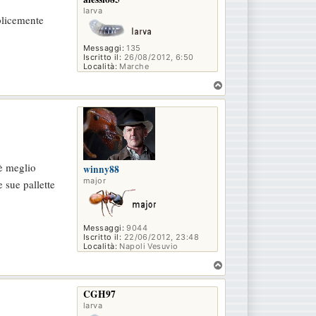
larva
mplicemente
Messaggi:
135
Iscritto il:
26/08/2012, 6:50
Località:
Marche
T
o
p
 è meglio
winny88
major
 sue pallette
Messaggi:
9044
Iscritto il:
22/06/2012, 23:48
Località:
Napoli Vesuvio
T
o
p
CGH97
larva