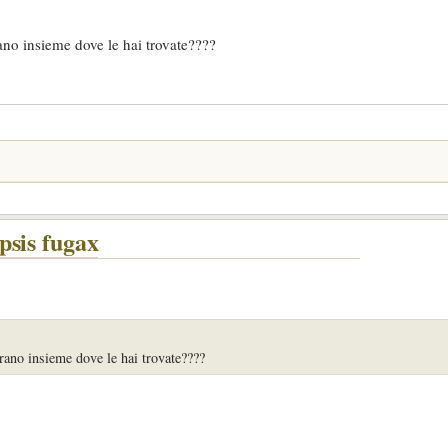
rano insieme dove le hai trovate????
psis fugax
erano insieme dove le hai trovate????