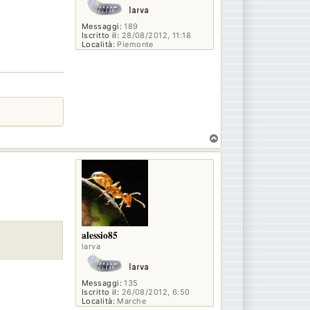
Messaggi:
189
Iscritto il:
28/08/2012, 11:18
Località:
Piemonte
T
o
p
alessio85
larva
Messaggi:
135
Iscritto il:
26/08/2012, 6:50
Località:
Marche