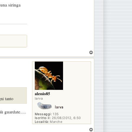
 una siringa
T
o
p
alessio85
gni tanto
larva
ù guardate.....
Messaggi:
135
Iscritto il:
26/08/2012, 6:50
Località:
Marche
T