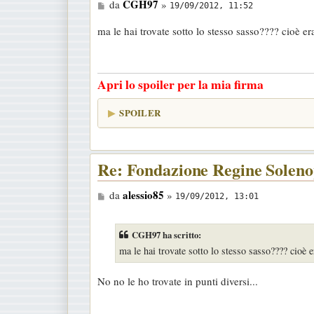
M
CGH97
da
»
19/09/2012, 11:52
e
ma le hai trovate sotto lo stesso sasso???? cioè e
s
s
a
Apri lo spoiler per la mia firma
g
g
SPOILER
i
o
Re: Fondazione Regine Soleno
M
alessio85
da
»
19/09/2012, 13:01
e
s
CGH97 ha scritto:
s
ma le hai trovate sotto lo stesso sasso???? cioè 
a
g
No no le ho trovate in punti diversi...
g
i