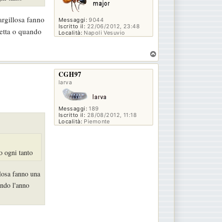
argillosa fanno
Messaggi:
9044
Iscritto il:
22/06/2012, 23:48
vetta o quando
Località:
Napoli Vesuvio
T
o
p
CGH97
larva
Messaggi:
189
Iscritto il:
28/08/2012, 11:18
Località:
Piemonte
to ogni tanto
llosa fanno una
ando l'anno