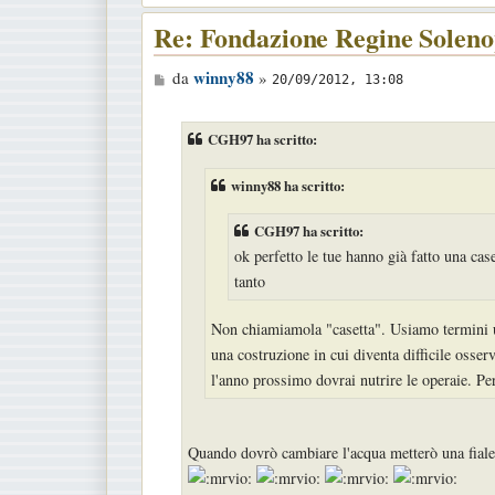
Re: Fondazione Regine Soleno
M
winny88
da
»
20/09/2012, 13:08
e
s
CGH97 ha scritto:
s
a
winny88 ha scritto:
g
CGH97 ha scritto:
g
ok perfetto le tue hanno già fatto una case
i
tanto
o
Non chiamiamola "casetta". Usiamo termini un
una costruzione in cui diventa difficile osser
l'anno prossimo dovrai nutrire le operaie. Pe
Quando dovrò cambiare l'acqua metterò una fialet