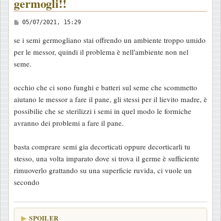
germogli!!
M
05/07/2021, 15:29
e
se i semi germogliano stai offrendo un ambiente troppo umido
s
per le messor, quindi il problema è nell'ambiente non nel
s
seme.
a
g
occhio che ci sono funghi e batteri sul seme che scommetto
g
aiutano le messor a fare il pane, gli stessi per il lievito madre, è
i
possibilie che se sterilizzi i semi in quel modo le formiche
o
avranno dei problemi a fare il pane.
basta comprare semi gia decorticati oppure decorticarli tu
stesso, una volta imparato dove si trova il germe è sufficiente
rimuoverlo grattando su una superficie ruvida, ci vuole un
secondo
SPOILER