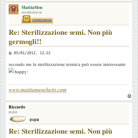
o
MattiaMen
p
moderatore
Re: Sterilizzazione semi. Non più
germogli!!
M
05/01/2012, 12:22
e
secondo me la sterilizzazione termica può essere interessante
s
s
a
www.mattiamenchetti.com
g
T
g
o
i
Riccardo
p
o
pupa
Re: Sterilizzazione semi. Non più