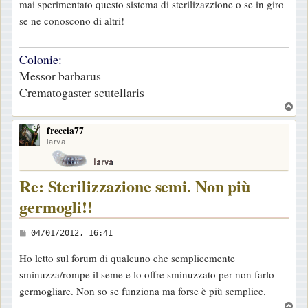
mai sperimentato questo sistema di sterilizazzione o se in giro
se ne conoscono di altri!
Colonie:
Messor barbarus
Crematogaster scutellaris
T
o
freccia77
p
larva
Re: Sterilizzazione semi. Non più
germogli!!
M
04/01/2012, 16:41
e
Ho letto sul forum di qualcuno che semplicemente
s
sminuzza/rompe il seme e lo offre sminuzzato per non farlo
s
germogliare. Non so se funziona ma forse è più semplice.
a
T