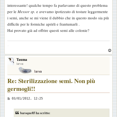
e
interessante! qualche tempo fa parlavamo di questo problema
s
per le
Messor sp.
e avevamo ipotizzato di tostare leggermente
s
i semi, anche se mi viene il dubbio che in questo modo sia più
a
difficile per le formiche aprirli e frantumarli .
g
Hai provato già ad offrire questi semi alle colonie?
g
i
-
o
T
o
Tauma
p
larva
Re: Sterilizzazione semi. Non più
germogli!!
M
03/01/2012, 12:25
e
s
baroque85 ha scritto:
s