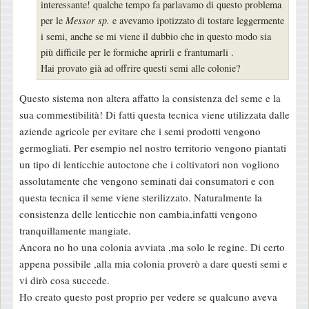
interessante! qualche tempo fa parlavamo di questo problema
a
per le
Messor sp.
e avevamo ipotizzato di tostare leggermente
g
i semi, anche se mi viene il dubbio che in questo modo sia
g
più difficile per le formiche aprirli e frantumarli .
i
Hai provato già ad offrire questi semi alle colonie?
o
Questo sistema non altera affatto la consistenza del seme e la
sua commestibilità! Di fatti questa tecnica viene utilizzata dalle
aziende agricole per evitare che i semi prodotti vengono
germogliati. Per esempio nel nostro territorio vengono piantati
un tipo di lenticchie autoctone che i coltivatori non vogliono
assolutamente che vengono seminati dai consumatori e con
questa tecnica il seme viene sterilizzato. Naturalmente la
consistenza delle lenticchie non cambia,infatti vengono
tranquillamente mangiate.
Ancora no ho una colonia avviata ,ma solo le regine. Di certo
appena possibile ,alla mia colonia proverò a dare questi semi e
vi dirò cosa succede.
Ho creato questo post proprio per vedere se qualcuno aveva