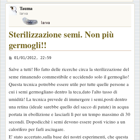
Tauma
larva
Sterilizzazione semi. Non più
germogli!!
M
01/01/2012, 22:59
e
Salve a tutti! Ho fatto delle ricerche circa la sterilizzazione del
s
seme rimanendo commestibile e uccidendo solo il germoglio!
s
Questa tecnica potrebbe essere utile per tutte quelle persone a
a
cui i semi germogliano dentro la teca,dato l'alto tasso di
g
umidità! La tecnica prevede di immergere i semi,posti dentro
g
una retina (ideale sarebbe quello del sacco di patate) in acqua
i
portata in ebollizione e lasciarli lì per un tempo massimo di 30
o
secondi. Dopodicchè i semi devono essere posti vicino a un
calorifero per farli asciugare.
E' stato accertato,sulla base dei nostri esperimenti, che questa