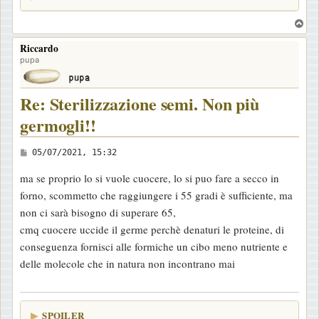
T
o
Riccardo
p
pupa
Re: Sterilizzazione semi. Non più
germogli!!
M
05/07/2021, 15:32
e
ma se proprio lo si vuole cuocere, lo si puo fare a secco in
s
forno, scommetto che raggiungere i 55 gradi è sufficiente, ma
s
non ci sarà bisogno di superare 65,
a
cmq cuocere uccide il germe perchè denaturi le proteine, di
g
conseguenza fornisci alle formiche un cibo meno nutriente e
g
delle molecole che in natura non incontrano mai
i
o
SPOILER