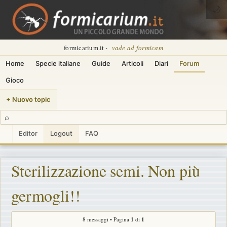
🌙
formicarium.it ·
vade ad formicam
Home
Specie italiane
Guide
Articoli
Diari
Forum
Gioco
+ Nuovo topic
⌕
Editor
Logout
FAQ
Sterilizzazione semi. Non più
germogli!!
8 messaggi • Pagina
1
di
1