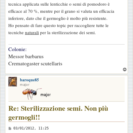
tecnica applicata sulle lenticchie o semi di pomodoro è
efficace al 70 %, mentre per il grano si valuta un efficacia
inferiore, dato che il germoglio è molto più resistente.
Ho pensato di fare questo topic per raccogliere tutte le
tecniche
naturali
per la sterilizzazione dei semi.
Colonie:
Messor barbarus
Crematogaster scutellaris
T
o
baroque85
p
major
Re: Sterilizzazione semi. Non più
germogli!!
M
03/01/2012, 11:25