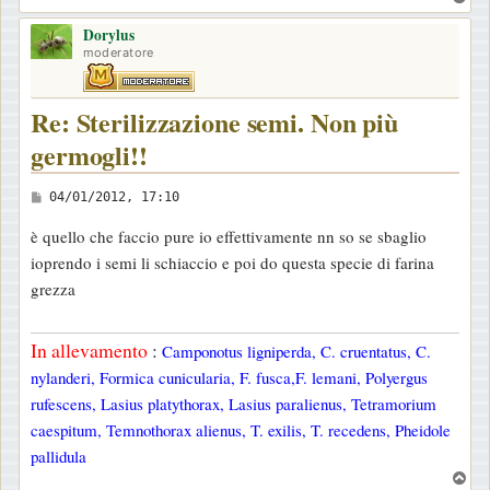
g
o
g
Dorylus
p
moderatore
i
o
Re: Sterilizzazione semi. Non più
germogli!!
M
04/01/2012, 17:10
e
è quello che faccio pure io effettivamente nn so se sbaglio
s
ioprendo i semi li schiaccio e poi do questa specie di farina
s
grezza
a
g
In allevamento
:
Camponotus ligniperda, C. cruentatus, C.
g
nylanderi, Formica cunicularia, F. fusca,F. lemani, Polyergus
i
rufescens, Lasius platythorax, Lasius paralienus, Tetramorium
o
caespitum, Temnothorax alienus, T. exilis, T. recedens, Pheidole
pallidula
T