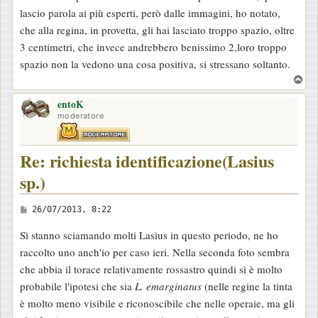
s
lascio parola ai più esperti, però dalle immagini, ho notato,
s
che alla regina, in provetta, gli hai lasciato troppo spazio, oltre
a
3 centimetri, che invece andrebbero benissimo 2,loro troppo
g
spazio non la vedono una cosa positiva, si stressano soltanto.
g
T
i
o
o
entoK
p
moderatore
Re: richiesta identificazione(Lasius
sp.)
M
26/07/2013, 8:22
e
Sì stanno sciamando molti Lasius in questo periodo, ne ho
s
raccolto uno anch'io per caso ieri. Nella seconda foto sembra
s
che abbia il torace relativamente rossastro quindi sì è molto
a
probabile l'ipotesi che sia
L. emarginatus
(nelle regine la tinta
g
è molto meno visibile e riconoscibile che nelle operaie, ma gli
g