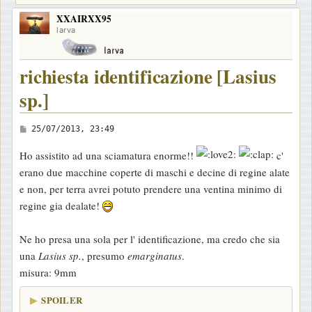
XXAIRXX95
larva
richiesta identificazione [Lasius
sp.]
M
25/07/2013, 23:49
e
Ho assistito ad una sciamatura enorme!!
c'
s
erano due macchine coperte di maschi e decine di regine alate
s
e non, per terra avrei potuto prendere una ventina minimo di
a
regine gia dealate!
g
g
Ne ho presa una sola per l' identificazione, ma credo che sia
i
una
Lasius sp.
, presumo
emarginatus
.
o
misura: 9mm
SPOILER