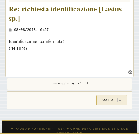
Re: richiesta identificazione [Lasius
sp.]
M
08/08/2013, 6:57
e
Identificazione...confermata!
s
CHIUDO
s
a
-
g
T
g
o
i
5 messaggi • Pagina
1
di
1
p
o
VAI A