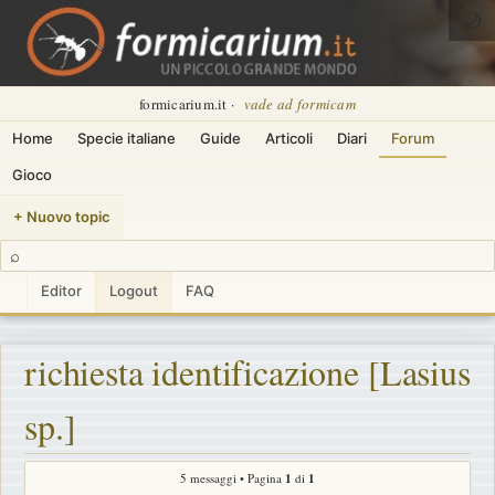
🌙
formicarium.it ·
vade ad formicam
Home
Specie italiane
Guide
Articoli
Diari
Forum
Gioco
+ Nuovo topic
⌕
Editor
Logout
FAQ
richiesta identificazione [Lasius
sp.]
5 messaggi • Pagina
1
di
1