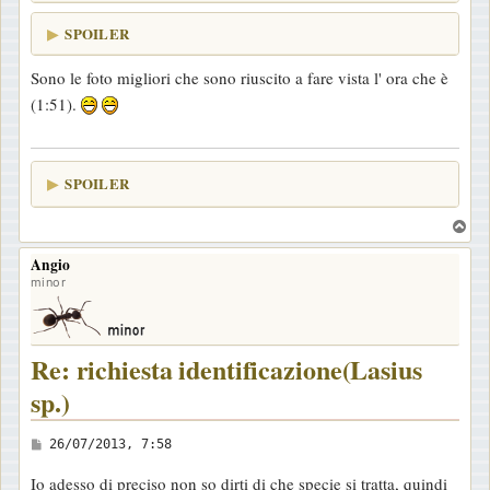
SPOILER
Sono le foto migliori che sono riuscito a fare vista l' ora che è
(1:51).
SPOILER
T
o
Angio
p
minor
Re: richiesta identificazione(Lasius
sp.)
M
26/07/2013, 7:58
e
Io adesso di preciso non so dirti di che specie si tratta, quindi