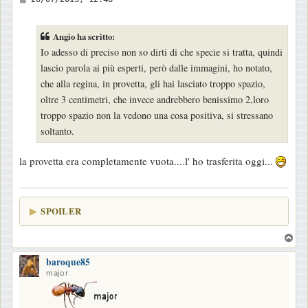
e
s
Angio ha scritto:
s
Io adesso di preciso non so dirti di che specie si tratta, quindi
a
lascio parola ai più esperti, però dalle immagini, ho notato,
g
che alla regina, in provetta, gli hai lasciato troppo spazio,
g
oltre 3 centimetri, che invece andrebbero benissimo 2,loro
i
troppo spazio non la vedono una cosa positiva, si stressano
o
soltanto.
la provetta era completamente vuota....l' ho trasferita oggi...
SPOILER
T
o
baroque85
p
major