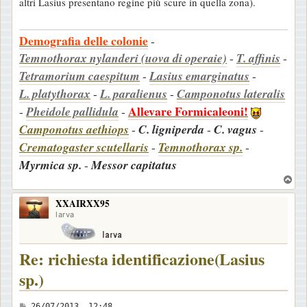
altri Lasius presentano regine più scure in quella zona).
i
o
Demografia delle colonie
-
Temnothorax nylanderi (uova di operaie)
-
T. affinis
-
Tetramorium caespitum
-
Lasius emarginatus
-
L. platythorax
-
L. paralienus
-
Camponotus lateralis
Allevare Formicaleoni!
-
Pheidole pallidula
-
Camponotus aethiops
-
C. ligniperda
-
C. vagus
-
Crematogaster scutellaris
-
Temnothorax sp.
-
Myrmica sp.
-
Messor capitatus
T
o
XXAIRXX95
p
larva
Re: richiesta identificazione(Lasius
sp.)
M
26/07/2013, 12:48