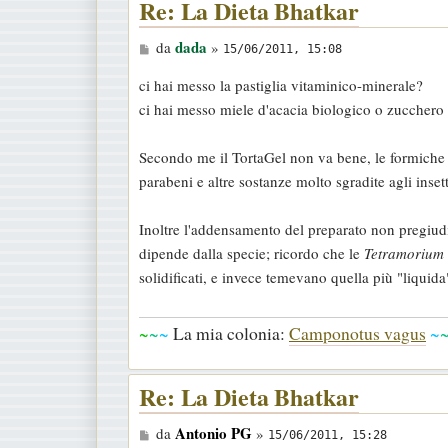
Re: La Dieta Bhatkar
M
dada
da
»
15/06/2011, 15:08
e
ci hai messo la pastiglia vitaminico-minerale?
s
ci hai messo miele d'acacia biologico o zucchero
s
a
Secondo me il TortaGel non va bene, le formiche s
g
parabeni e altre sostanze molto sgradite agli insett
g
i
Inoltre l'addensamento del preparato non pregiudi
o
dipende dalla specie; ricordo che le
Tetramorium
solidificati, e invece temevano quella più "liquida"
~
~
~
La mia colonia:
Camponotus vagus
~
Re: La Dieta Bhatkar
M
Antonio PG
da
»
15/06/2011, 15:28