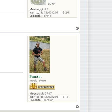
Messaggi:
98
Iscritto il:
13/03/2011, 16:26
Località:
Torino
T
o
p
PomAnt
moderatore
Messaggi:
2787
Iscritto il:
12/03/2011, 18:18
Località:
Trentino
T
o