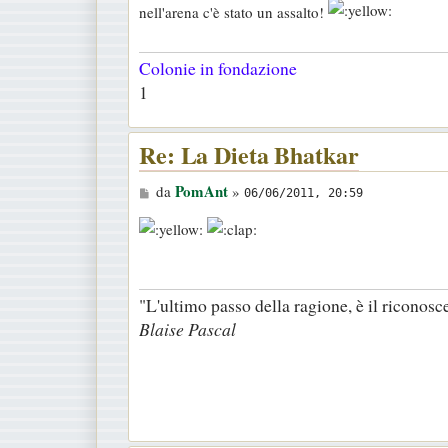
nell'arena c'è stato un assalto!
s
a
Colonie in fondazione
g
1
g
i
o
Re: La Dieta Bhatkar
M
PomAnt
da
»
06/06/2011, 20:59
e
s
s
a
"L'ultimo passo della ragione, è il riconosc
g
Blaise Pascal
g
i
o