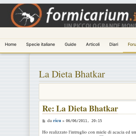
Home
Specie italiane
Guide
Articoli
Diari
For
La Dieta Bhatkar
Re: La Dieta Bhatkar
M
ricu
da
»
06/06/2011, 20:15
e
Ho realizzato l'intruglio con miele di acacia ed un
s