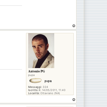
T
o
p
Antonio PG
pupa
Messaggi:
324
Iscritto il:
14/05/2011, 11:40
Località:
Ottaviano (NA)
T
o