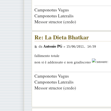
Camponotus Vagus
Camponotus Lateralis
Messor structor (credo)
Re: La Dieta Bhatkar
M
Antonio PG
da
»
15/06/2011, 14:59
e
fallimento totale
s
non si è addensato e non gradiscono
s
a
Camponotus Vagus
g
Camponotus Lateralis
g
Messor structor (credo)
i
o