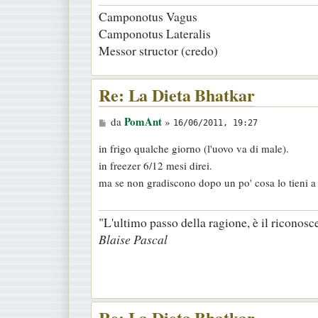
Camponotus Vagus
Camponotus Lateralis
Messor structor (credo)
Re: La Dieta Bhatkar
M
PomAnt
da
»
16/06/2011, 19:27
e
in frigo qualche giorno (l'uovo va di male).
s
in freezer 6/12 mesi direi.
s
ma se non gradiscono dopo un po' cosa lo tieni a
a
g
"L'ultimo passo della ragione, è il riconosc
g
Blaise Pascal
i
o
Re: La Dieta Bhatkar