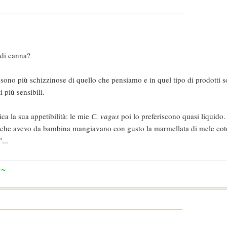
 di canna?
ono più schizzinose di quello che pensiamo e in quel tipo di prodotti s
i più sensibili.
ca la sua appetibilità: le mie
C. vagus
poi lo preferiscono quasi liquid
che avevo da bambina mangiavano con gusto la marmellata di mele coto
...
~
~