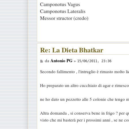
Camponotus Vagus
g
Camponotus Lateralis
g
Messor structor (credo)
i
o
Re: La Dieta Bhatkar
M
Antonio PG
da
»
15/06/2011, 23:36
e
Secondo fallimento , l'intruglio è rimasto molto l
s
s
Ho preparato un altro cucchiaio di agar e rimescol
a
g
ne ho dato un pezzetto alle 5 colonie che tengo 
g
i
Altra domanda , si conserva bene in frigo ? per 
o
visto che mi basterà per i prossimi anni , se ne c