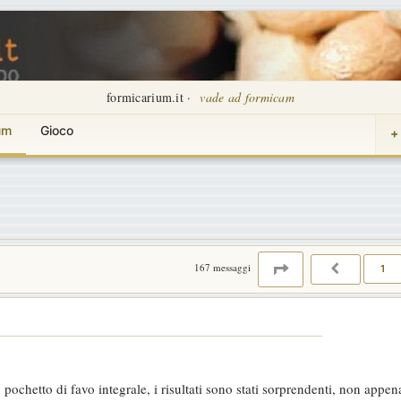
formicarium.it ·
vade ad formicam
um
Gioco
+
PAGINA
2
DI
12
167 messaggi
1
PRECEDE
 pochetto di favo integrale, i risultati sono stati sorprendenti, non appe