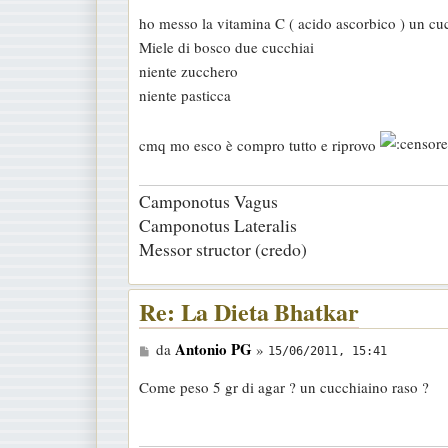
e
ho messo la vitamina C ( acido ascorbico ) un cu
s
Miele di bosco due cucchiai
s
niente zucchero
a
niente pasticca
g
g
cmq mo esco è compro tutto e riprovo
i
o
Camponotus Vagus
Camponotus Lateralis
Messor structor (credo)
Re: La Dieta Bhatkar
M
Antonio PG
da
»
15/06/2011, 15:41
e
Come peso 5 gr di agar ? un cucchiaino raso ?
s
s
a