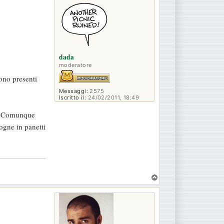
p
dada
moderatore
ono presenti
Messaggi:
2575
Iscritto il:
24/02/2011, 18:49
o. Comunque
gne in panetti
T
o
p