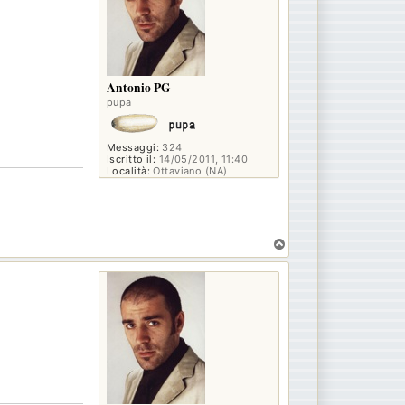
Antonio PG
pupa
Messaggi:
324
Iscritto il:
14/05/2011, 11:40
Località:
Ottaviano (NA)
T
o
p