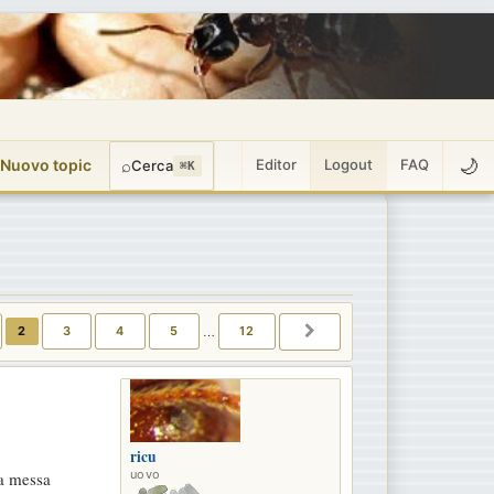
🌙
 Nuovo topic
⌕
Editor
Logout
FAQ
Cerca
⌘K
2
3
4
5
…
12
NTE
PROSSIMO
ricu
uovo
na messa