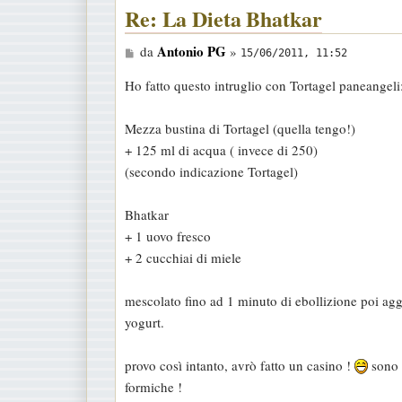
Re: La Dieta Bhatkar
M
Antonio PG
da
»
15/06/2011, 11:52
e
Ho fatto questo intruglio con Tortagel paneangeli
s
s
Mezza bustina di Tortagel (quella tengo!)
a
+ 125 ml di acqua ( invece di 250)
g
(secondo indicazione Tortagel)
g
i
Bhatkar
o
+ 1 uovo fresco
+ 2 cucchiai di miele
mescolato fino ad 1 minuto di ebollizione poi aggi
yogurt.
provo così intanto, avrò fatto un casino !
sono 
formiche !