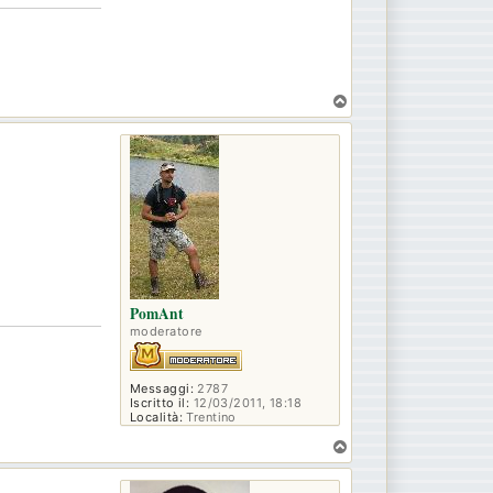
T
o
p
PomAnt
moderatore
Messaggi:
2787
Iscritto il:
12/03/2011, 18:18
Località:
Trentino
T
o
p