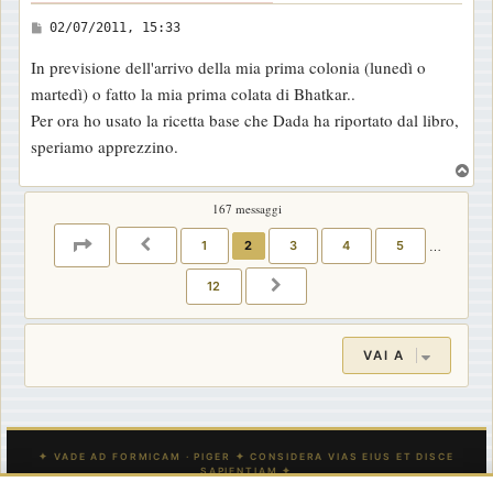
M
02/07/2011, 15:33
e
In previsione dell'arrivo della mia prima colonia (lunedì o
s
martedì) o fatto la mia prima colata di Bhatkar..
s
Per ora ho usato la ricetta base che Dada ha riportato dal libro,
a
speriamo apprezzino.
g
T
g
o
i
167 messaggi
p
o
PAGINA
2
DI
12
1
2
3
4
5
…
PRECEDENTE
12
PROSSIMO
VAI A