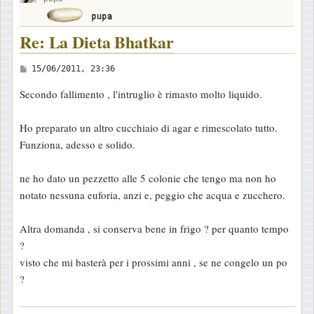
Re: La Dieta Bhatkar
M
15/06/2011, 23:36
e
Secondo fallimento , l'intruglio è rimasto molto liquido.
s
s
Ho preparato un altro cucchiaio di agar e rimescolato tutto.
a
Funziona, adesso e solido.
g
g
ne ho dato un pezzetto alle 5 colonie che tengo ma non ho
i
notato nessuna euforia, anzi e, peggio che acqua e zucchero.
o
Altra domanda , si conserva bene in frigo ? per quanto tempo
?
visto che mi basterà per i prossimi anni , se ne congelo un po
?