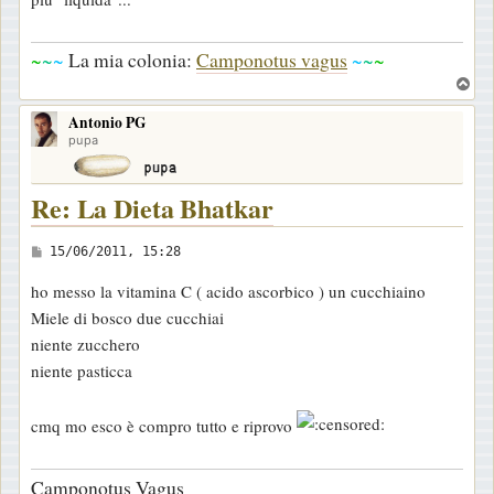
~
~
~
La mia colonia:
Camponotus vagus
~
~
~
T
o
Antonio PG
p
pupa
Re: La Dieta Bhatkar
M
15/06/2011, 15:28
e
ho messo la vitamina C ( acido ascorbico ) un cucchiaino
s
Miele di bosco due cucchiai
s
niente zucchero
a
niente pasticca
g
g
cmq mo esco è compro tutto e riprovo
i
o
Camponotus Vagus