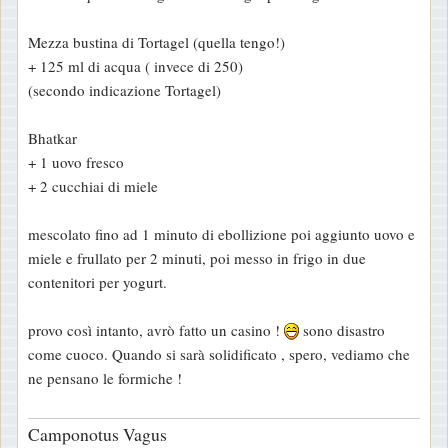
s
s
Mezza bustina di Tortagel (quella tengo!)
a
+ 125 ml di acqua ( invece di 250)
g
(secondo indicazione Tortagel)
g
i
Bhatkar
o
+ 1 uovo fresco
+ 2 cucchiai di miele
mescolato fino ad 1 minuto di ebollizione poi aggiunto uovo e
miele e frullato per 2 minuti, poi messo in frigo in due
contenitori per yogurt.
provo così intanto, avrò fatto un casino !
sono disastro
come cuoco. Quando si sarà solidificato , spero, vediamo che
ne pensano le formiche !
Camponotus Vagus