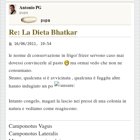
o
Antonio PG
p
pupa
Re: La Dieta Bhatkar
M
16/06/2011, 19:54
e
le norme di conservazione in frigo/ frizer servono caso mai
s
dovessi convincerle al pasto
ma ormai vedo che non ne
s
consumano.
a
Strano, qualcuna si è avvicinata , qualcuna è fuggita altre
g
hanno indugiato un po
g
i
Intanto congelo, magari la lascio nei pressi di una colonia in
o
natura e vediamo come reagiscono.
Camponotus Vagus
Camponotus Lateralis