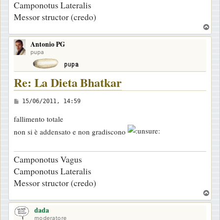
Camponotus Lateralis
Messor structor (credo)
T
o
Antonio PG
p
pupa
Re: La Dieta Bhatkar
M
15/06/2011, 14:59
e
fallimento totale
s
non si è addensato e non gradiscono
s
a
Camponotus Vagus
g
Camponotus Lateralis
g
Messor structor (credo)
i
T
o
o
dada
p
moderatore