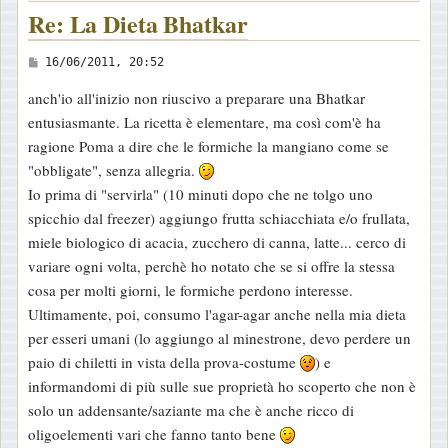
Re: La Dieta Bhatkar
M
16/06/2011, 20:52
e
anch'io all'inizio non riuscivo a preparare una Bhatkar
s
entusiasmante. La ricetta è elementare, ma così com'è ha
s
ragione Poma a dire che le formiche la mangiano come se
a
"obbligate", senza allegria.
g
Io prima di "servirla" (10 minuti dopo che ne tolgo uno
g
spicchio dal freezer) aggiungo frutta schiacchiata e/o frullata,
i
miele biologico di acacia, zucchero di canna, latte... cerco di
o
variare ogni volta, perchè ho notato che se si offre la stessa
cosa per molti giorni, le formiche perdono interesse.
Ultimamente, poi, consumo l'agar-agar anche nella mia dieta
per esseri umani (lo aggiungo al minestrone, devo perdere un
paio di chiletti in vista della prova-costume
) e
informandomi di più sulle sue proprietà ho scoperto che non è
solo un addensante/saziante ma che è anche ricco di
oligoelementi vari che fanno tanto bene