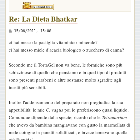
Re: La Dieta Bhatkar
M
15/06/2011, 15:08
e
ci hai messo la pastiglia vitaminico-minerale?
s
ci hai messo miele d'acacia biologico o zucchero di canna?
s
a
Secondo me il TortaGel non va bene, le formiche sono più
g
schizzinose di quello che pensiamo e in quel tipo di prodotti
g
sono presenti parabeni e altre sostanze molto sgradite agli
i
insetti più sensibili.
o
Inoltre l'addensamento del preparato non pregiudica la sua
appetibilità: le mie
C. vagus
poi lo preferiscono quasi liquido.
Comunque dipende dalla specie; ricordo che le
Tetramorium
che avevo da bambina mangiavano con gusto la marmellata di
mele cotogne in panetti solidificati, e invece temevano quella
più "liquida"...