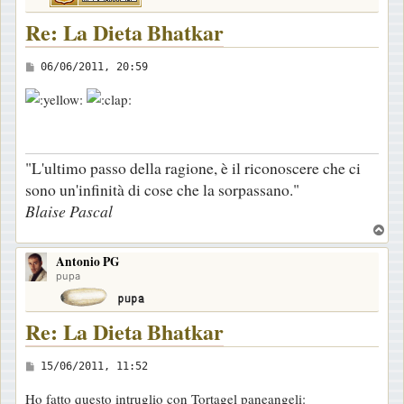
Re: La Dieta Bhatkar
M
06/06/2011, 20:59
e
s
s
a
"L'ultimo passo della ragione, è il riconoscere che ci
g
sono un'infinità di cose che la sorpassano."
g
Blaise Pascal
i
T
o
o
Antonio PG
p
pupa
Re: La Dieta Bhatkar
M
15/06/2011, 11:52
e
Ho fatto questo intruglio con Tortagel paneangeli: