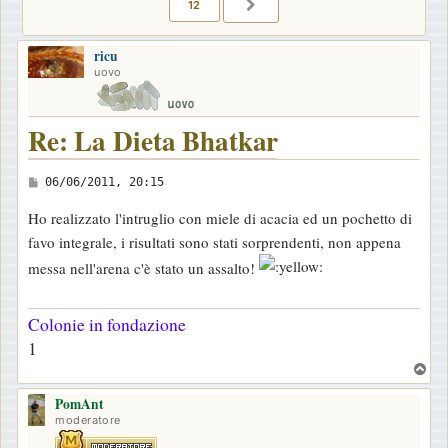
12
PROSSIMO
ricu
uovo
Re: La Dieta Bhatkar
M
06/06/2011, 20:15
e
Ho realizzato l'intruglio con miele di acacia ed un pochetto di
s
favo integrale, i risultati sono stati sorprendenti, non appena
s
messa nell'arena c'è stato un assalto!
a
g
Colonie in fondazione
g
1
i
T
o
o
PomAnt
p
moderatore