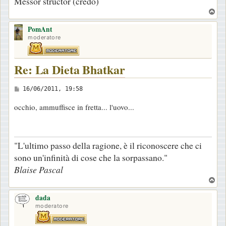
Messor structor (credo)
T
o
PomAnt
p
moderatore
Re: La Dieta Bhatkar
M
16/06/2011, 19:58
e
occhio, ammuffisce in fretta... l'uovo...
s
s
a
"L'ultimo passo della ragione, è il riconoscere che ci
g
sono un'infinità di cose che la sorpassano."
g
Blaise Pascal
i
T
o
o
dada
p
moderatore