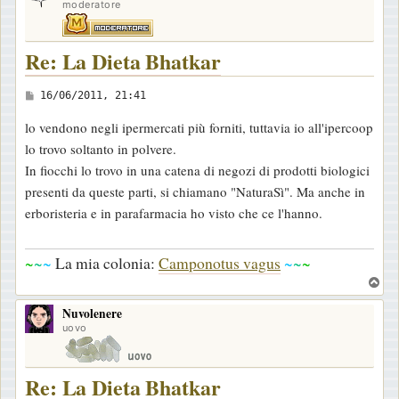
moderatore
Re: La Dieta Bhatkar
M
16/06/2011, 21:41
e
lo vendono negli ipermercati più forniti, tuttavia io all'ipercoop
s
lo trovo soltanto in polvere.
s
In fiocchi lo trovo in una catena di negozi di prodotti biologici
a
presenti da queste parti, si chiamano "NaturaSì". Ma anche in
g
erboristeria e in parafarmacia ho visto che ce l'hanno.
g
i
~
~
~
La mia colonia:
Camponotus vagus
~
~
~
o
T
o
Nuvolenere
p
uovo
Re: La Dieta Bhatkar