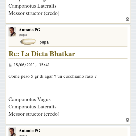
Camponotus Lateralis
Messor structor (credo)
T
o
Antonio PG
p
pupa
Re: La Dieta Bhatkar
M
15/06/2011, 15:41
e
Come peso 5 gr di agar ? un cucchiaino raso ?
s
s
a
Camponotus Vagus
g
Camponotus Lateralis
g
Messor structor (credo)
i
T
o
o
Antonio PG
p
pupa