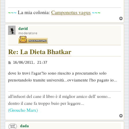
~
~
~
La mia colonia:
Camponotus vagus
~
~
~
T
o
david
p
moderatore
Re: La Dieta Bhatkar
M
16/06/2011, 21:37
e
dove lo trovi l'agar?io sono riuscito a procuramelo solo
s
prenotandolo tramite università...ovviamente l'ho pagato io...
s
a
all'infuori del cane il libro è il miglior amico dell' uomo...
g
dentro il cane fa troppo buio per leggere...
g
(Groucho Marx)
i
T
o
o
dada
p