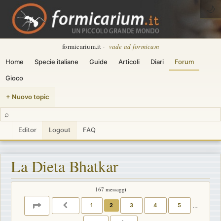
🌙
formicarium.it ·
vade ad formicam
Home
Specie italiane
Guide
Articoli
Diari
Forum
Gioco
+ Nuovo topic
⌕
Editor
Logout
FAQ
La Dieta Bhatkar
167 messaggi
PAGINA
2
DI
12
1
2
3
4
5
…
PRECEDENTE