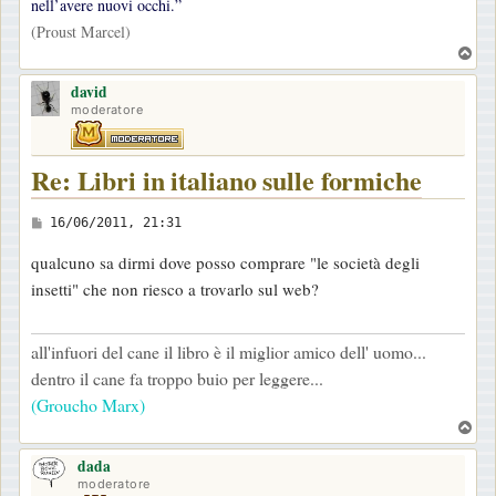
g
nell’avere nuovi occhi.”
i
(Proust Marcel)
T
o
o
david
p
moderatore
Re: Libri in italiano sulle formiche
M
16/06/2011, 21:31
e
qualcuno sa dirmi dove posso comprare "le società degli
s
insetti" che non riesco a trovarlo sul web?
s
a
all'infuori del cane il libro è il miglior amico dell' uomo...
g
dentro il cane fa troppo buio per leggere...
g
(Groucho Marx)
i
T
o
o
dada
p
moderatore