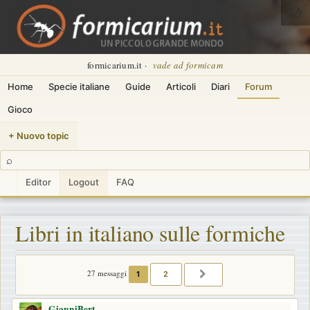
🌙
formicarium.it ·
vade ad formicam
Home
Specie italiane
Guide
Articoli
Diari
Forum
Gioco
+ Nuovo topic
⌕
Editor
Logout
FAQ
Libri in italiano sulle formiche
27 messaggi
1
2
PROSSIMO
GianniBert