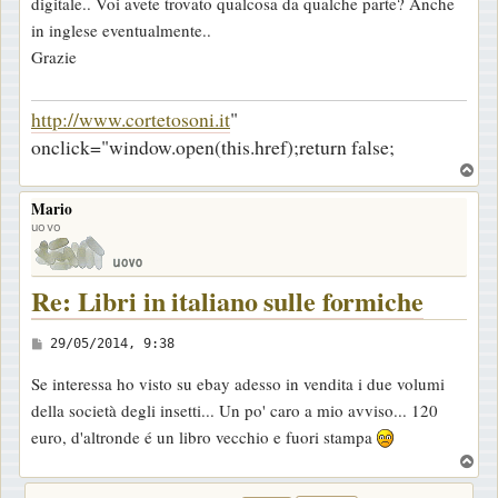
digitale.. Voi avete trovato qualcosa da qualche parte? Anche
g
in inglese eventualmente..
i
Grazie
o
http://www.cortetosoni.it
"
onclick="window.open(this.href);return false;
T
o
Mario
p
uovo
Re: Libri in italiano sulle formiche
M
29/05/2014, 9:38
e
Se interessa ho visto su ebay adesso in vendita i due volumi
s
della società degli insetti... Un po' caro a mio avviso... 120
s
euro, d'altronde é un libro vecchio e fuori stampa
a
T
g
o