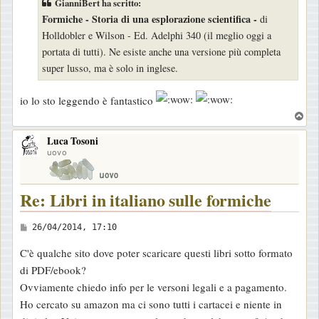
GianniBert ha scritto:
s
Formiche - Storia di una esplorazione scientifica -
di
a
Holldobler e Wilson - Ed. Adelphi 340 (il meglio oggi a
g
portata di tutti). Ne esiste anche una versione più completa
g
super lusso, ma è solo in inglese.
i
o
io lo sto leggendo è fantastico
T
o
Luca Tosoni
p
uovo
Re: Libri in italiano sulle formiche
M
26/04/2014, 17:10
e
C'è qualche sito dove poter scaricare questi libri sotto formato
s
di PDF/ebook?
s
Ovviamente chiedo info per le versoni legali e a pagamento.
a
Ho cercato su amazon ma ci sono tutti i cartacei e niente in
g