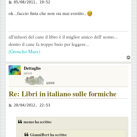
M
05/08/2011, 19:52
e
ok...faccio finta che non sia mai esistito..
s
s
a
all'infuori del cane il libro è il miglior amico dell' uomo...
g
dentro il cane fa troppo buio per leggere...
g
(Groucho Marx)
i
T
o
o
Dettaglio
p
uovo
Re: Libri in italiano sulle formiche
M
20/04/2012, 22:53
e
s
memo ha scritto:
s
a
GianniBert ha scritto: