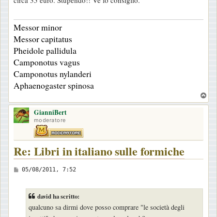
circa 35 euro. Stupendo!! Ve lo consiglio.
Messor minor
Messor capitatus
Pheidole pallidula
Camponotus vagus
Camponotus nylanderi
Aphaenogaster spinosa
T
o
GianniBert
p
moderatore
Re: Libri in italiano sulle formiche
M
05/08/2011, 7:52
e
s
david ha scritto:
s
qualcuno sa dirmi dove posso comprare "le società degli
a