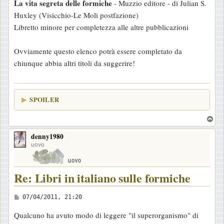
La vita segreta delle formiche
- Muzzio editore - di Julian S.
Huxley (Visicchio-Le Moli postfazione)
Libretto minore per completezza alle altre pubblicazioni
Ovviamente questo elenco potrà essere completato da
chiunque abbia altri titoli da suggerire!
SPOILER
T
o
denny1980
p
uovo
Re: Libri in italiano sulle formiche
M
07/04/2011, 21:20
e
Qualcuno ha avuto modo di leggere "il superorganismo" di
s