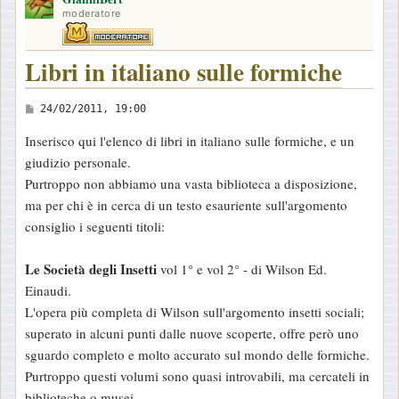
moderatore
Libri in italiano sulle formiche
M
24/02/2011, 19:00
e
Inserisco qui l'elenco di libri in italiano sulle formiche, e un
s
giudizio personale.
s
Purtroppo non abbiamo una vasta biblioteca a disposizione,
a
ma per chi è in cerca di un testo esauriente sull'argomento
g
consiglio i seguenti titoli:
g
i
Le Società degli Insetti
vol 1° e vol 2° - di Wilson Ed.
o
Einaudi.
L'opera più completa di Wilson sull'argomento insetti sociali;
superato in alcuni punti dalle nuove scoperte, offre però uno
sguardo completo e molto accurato sul mondo delle formiche.
Purtroppo questi volumi sono quasi introvabili, ma cercateli in
biblioteche o musei...