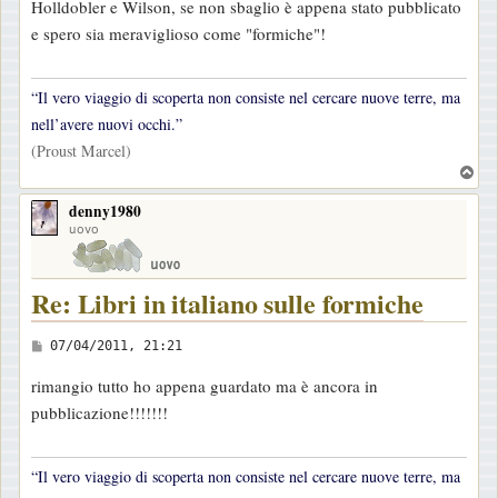
Holldobler e Wilson, se non sbaglio è appena stato pubblicato
s
e spero sia meraviglioso come "formiche"!
a
g
g
“Il vero viaggio di scoperta non consiste nel cercare nuove terre, ma
i
nell’avere nuovi occhi.”
o
(Proust Marcel)
T
o
denny1980
p
uovo
Re: Libri in italiano sulle formiche
M
07/04/2011, 21:21
e
rimangio tutto ho appena guardato ma è ancora in
s
pubblicazione!!!!!!!
s
a
g
“Il vero viaggio di scoperta non consiste nel cercare nuove terre, ma