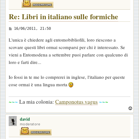
Re: Libri in italiano sulle formiche
M
16/06/2011, 21:50
e
L'unica è chiedere agli entomobibliofili, loro riescono a
s
scovare questi libri ormai scomparsi per chi è interessato. Se
s
vieni a Entomodena a settembre puoi parlare con qualcuno di
a
loro e farti dire...
g
g
Io fossi in te me lo comprerei in inglese, l'italiano per queste
i
cose ormai è una lingua morta
o
~
~
~
La mia colonia:
Camponotus vagus
~
~
~
T
o
david
p
moderatore