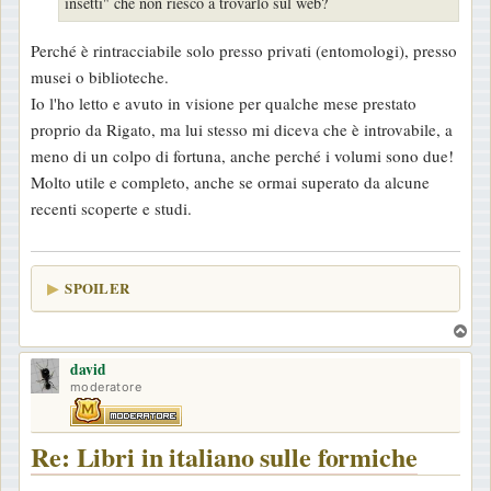
insetti" che non riesco a trovarlo sul web?
g
g
Perché è rintracciabile solo presso privati (entomologi), presso
i
musei o biblioteche.
o
Io l'ho letto e avuto in visione per qualche mese prestato
proprio da Rigato, ma lui stesso mi diceva che è introvabile, a
meno di un colpo di fortuna, anche perché i volumi sono due!
Molto utile e completo, anche se ormai superato da alcune
recenti scoperte e studi.
SPOILER
T
o
david
p
moderatore
Re: Libri in italiano sulle formiche