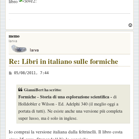
libro
s
a
-
g
T
g
o
i
memo
p
o
larva
Re: Libri in italiano sulle formiche
M
05/08/2011, 7:44
e
s
GianniBert ha scritto:
s
Formiche - Storia di una esplorazione scientifica -
di
a
Holldobler e Wilson - Ed. Adelphi 340 (il meglio oggi a
g
portata di tutti). Ne esiste anche una versione più completa
g
super lusso, ma è solo in inglese.
i
o
Io comprai la versione italiana dalla feltrinelli. Il libro costa