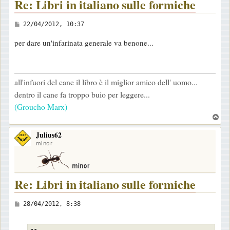
Re: Libri in italiano sulle formiche
M
22/04/2012, 10:37
e
per dare un'infarinata generale va benone...
s
s
a
all'infuori del cane il libro è il miglior amico dell' uomo...
g
dentro il cane fa troppo buio per leggere...
g
(Groucho Marx)
i
T
o
o
Julius62
p
minor
Re: Libri in italiano sulle formiche
M
28/04/2012, 8:38
e
s