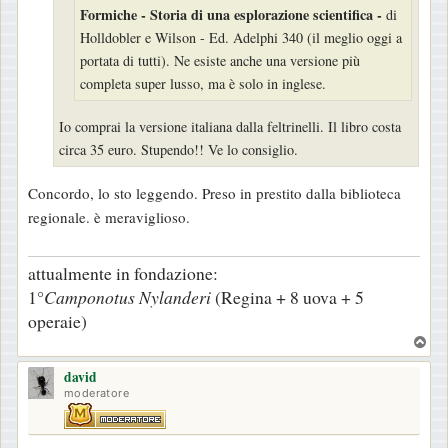
g
Formiche - Storia di una esplorazione scientifica -
di
g
Holldobler e Wilson - Ed. Adelphi 340 (il meglio oggi a
portata di tutti). Ne esiste anche una versione più
i
completa super lusso, ma è solo in inglese.
o
Io comprai la versione italiana dalla feltrinelli. Il libro costa
circa 35 euro. Stupendo!! Ve lo consiglio.
Concordo, lo sto leggendo. Preso in prestito dalla biblioteca
regionale. è meraviglioso.
attualmente in fondazione:
1°
Camponotus Nylanderi
(Regina + 8 uova + 5
operaie)
T
o
david
p
moderatore