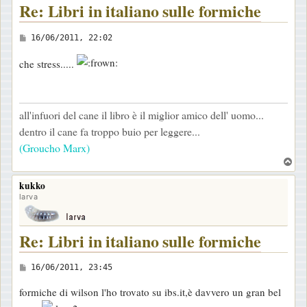
Re: Libri in italiano sulle formiche
M
16/06/2011, 22:02
e
che stress.....
s
s
a
all'infuori del cane il libro è il miglior amico dell' uomo...
g
dentro il cane fa troppo buio per leggere...
g
(Groucho Marx)
i
T
o
o
kukko
p
larva
Re: Libri in italiano sulle formiche
M
16/06/2011, 23:45
e
formiche di wilson l'ho trovato su ibs.it,è davvero un gran bel
s