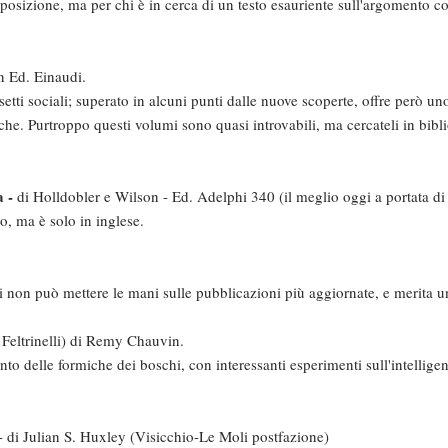
osizione, ma per chi è in cerca di un testo esauriente sull'argomento co
on Ed. Einaudi.
tti sociali; superato in alcuni punti dalle nuove scoperte, offre però u
e. Purtroppo questi volumi sono quasi introvabili, ma cercateli in bibl
a -
di Holldobler e Wilson - Ed. Adelphi 340 (il meglio oggi a portata di 
o, ma è solo in inglese.
i non può mettere le mani sulle pubblicazioni più aggiornate, e merita un
Feltrinelli) di Remy Chauvin.
o delle formiche dei boschi, con interessanti esperimenti sull'intelligen
- di Julian S. Huxley (Visicchio-Le Moli postfazione)