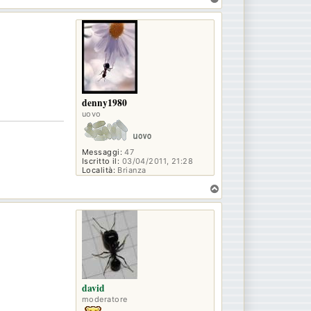
o
p
denny1980
uovo
Messaggi:
47
Iscritto il:
03/04/2011, 21:28
Località:
Brianza
T
o
p
david
moderatore