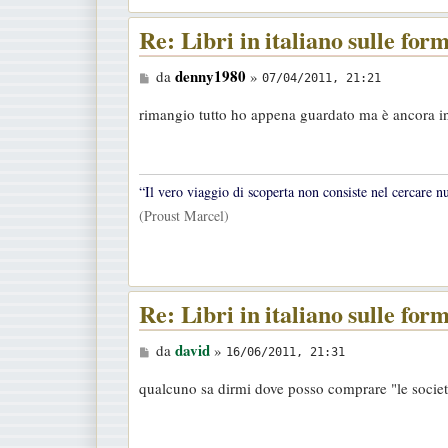
Re: Libri in italiano sulle for
M
denny1980
da
»
07/04/2011, 21:21
e
rimangio tutto ho appena guardato ma è ancora in
s
s
a
“Il vero viaggio di scoperta non consiste nel cercare n
g
(Proust Marcel)
g
i
o
Re: Libri in italiano sulle for
M
david
da
»
16/06/2011, 21:31
e
qualcuno sa dirmi dove posso comprare "le società
s
s
a