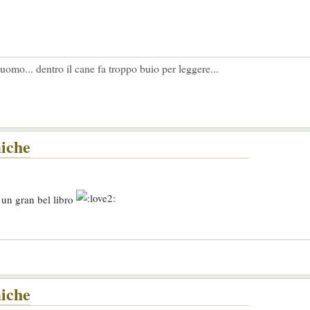
l' uomo... dentro il cane fa troppo buio per leggere...
miche
o un gran bel libro
miche