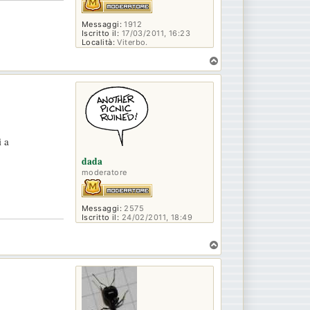
Messaggi:
1912
Iscritto il:
17/03/2011, 16:23
Località:
Viterbo.
T
o
p
i a
dada
moderatore
Messaggi:
2575
Iscritto il:
24/02/2011, 18:49
T
o
p