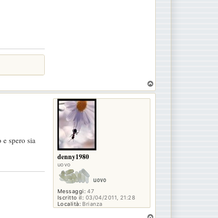
T
o
p
 e spero sia
denny1980
uovo
Messaggi:
47
Iscritto il:
03/04/2011, 21:28
Località:
Brianza
T