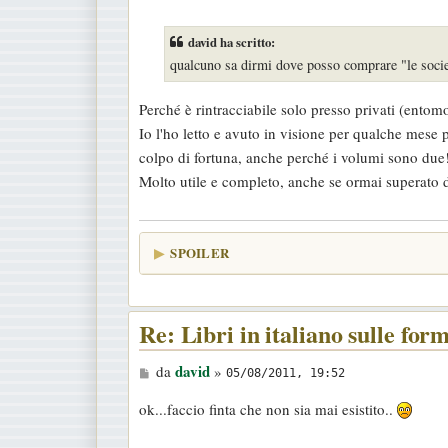
e
s
david ha scritto:
s
qualcuno sa dirmi dove posso comprare "le societ
a
g
Perché è rintracciabile solo presso privati (entom
g
Io l'ho letto e avuto in visione per qualche mese 
i
colpo di fortuna, anche perché i volumi sono due
o
Molto utile e completo, anche se ormai superato d
SPOILER
Re: Libri in italiano sulle for
M
david
da
»
05/08/2011, 19:52
e
ok...faccio finta che non sia mai esistito..
s
s