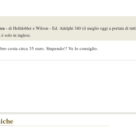
ica -
di Holldobler e Wilson - Ed. Adelphi 340 (il meglio oggi a portata di tutti
è solo in inglese.
l libro costa circa 35 euro. Stupendo!! Ve lo consiglio.
miche