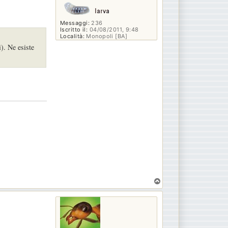
Messaggi:
236
Iscritto il:
04/08/2011, 9:48
Località:
Monopoli [BA]
). Ne esiste
T
o
p