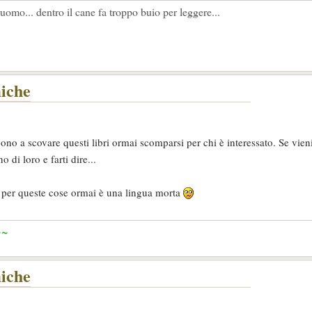
l' uomo... dentro il cane fa troppo buio per leggere...
miche
cono a scovare questi libri ormai scomparsi per chi è interessato. Se vien
di loro e farti dire...
ano per queste cose ormai è una lingua morta
~
~
miche