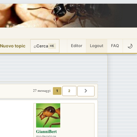
🌙
 Nuovo topic
⌕
Editor
Logout
FAQ
Cerca
⌘K
27 messaggi
1
2
PROSSIMO
GianniBert
moderatore