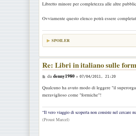
Libretto minore per completezza alle altre pubbli
Ovviamente questo elenco potrà essere completato 
SPOILER
Re: Libri in italiano sulle for
M
denny1980
da
»
07/04/2011, 21:20
e
Qualcuno ha avuto modo di leggere "il superorgan
s
meraviglioso come "formiche"!
s
a
g
“Il vero viaggio di scoperta non consiste nel cercare n
g
(Proust Marcel)
i
o