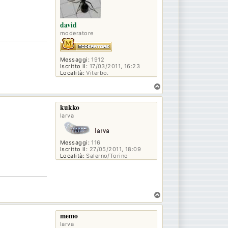
david
moderatore
Messaggi:
1912
Iscritto il:
17/03/2011, 16:23
Località:
Viterbo.
T
o
p
kukko
larva
Messaggi:
116
Iscritto il:
27/05/2011, 18:09
Località:
Salerno/Torino
T
o
p
memo
larva