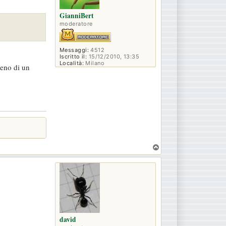
GianniBert
moderatore
Messaggi:
4512
Iscritto il:
15/12/2010, 13:35
Località:
Milano
meno di un
T
o
p
david