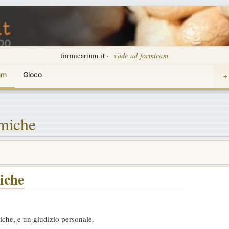
formicarium.it ·
vade ad formicam
um
Gioco
+
rmiche
miche
rmiche, e un giudizio personale.