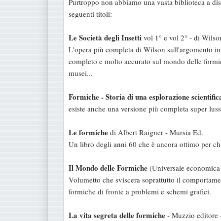
Purtroppo non abbiamo una vasta biblioteca a disp
s
seguenti titoli:
a
g
Le Società degli Insetti
vol 1° e vol 2° - di Wils
g
L'opera più completa di Wilson sull'argomento inse
i
completo e molto accurato sul mondo delle formich
o
musei...
Formiche - Storia di una esplorazione scientific
esiste anche una versione più completa super luss
Le formiche
di Albert Raigner - Mursia Ed.
Un libro degli anni 60 che è ancora ottimo per ch
Il Mondo delle Formiche
(Universale economica 
Volumetto che sviscera soprattutto il comportament
formiche di fronte a problemi e schemi grafici.
La vita segreta delle formiche
- Muzzio editore 