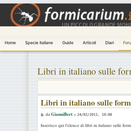
Home
Specie italiane
Guide
Articoli
Diari
For
Libri in italiano sulle fo
Libri in italiano sulle for
M
GianniBert
da
»
24/02/2011, 19:00
e
Inserisco qui l'elenco di libri in italiano sulle fo
s