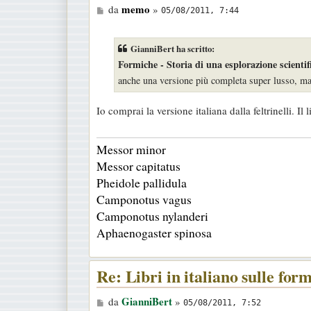
M
memo
da
»
05/08/2011, 7:44
e
s
GianniBert ha scritto:
s
Formiche - Storia di una esplorazione scientif
a
anche una versione più completa super lusso, ma 
g
g
Io comprai la versione italiana dalla feltrinelli. I
i
o
Messor minor
Messor capitatus
Pheidole pallidula
Camponotus vagus
Camponotus nylanderi
Aphaenogaster spinosa
Re: Libri in italiano sulle for
M
GianniBert
da
»
05/08/2011, 7:52