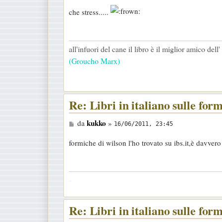
e
che stress.....
s
s
a
all'infuori del cane il libro è il miglior amico del
g
(Groucho Marx)
g
i
o
Re: Libri in italiano sulle for
M
kukko
da
»
16/06/2011, 23:45
e
formiche di wilson l'ho trovato su ibs.it,è davver
s
s
a
-
g
g
i
Re: Libri in italiano sulle for
o