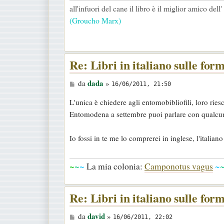
all'infuori del cane il libro è il miglior amico del
g
(Groucho Marx)
g
i
o
Re: Libri in italiano sulle for
M
dada
da
»
16/06/2011, 21:50
e
L'unica è chiedere agli entomobibliofili, loro ries
s
Entomodena a settembre puoi parlare con qualcuno 
s
a
Io fossi in te me lo comprerei in inglese, l'itali
g
g
~
~
~
La mia colonia:
Camponotus vagus
~
i
o
Re: Libri in italiano sulle for
M
david
da
»
16/06/2011, 22:02