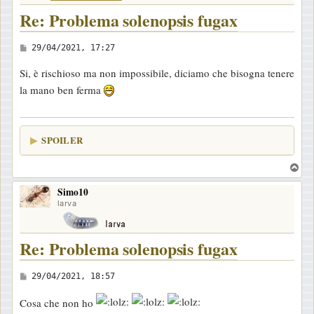
Re: Problema solenopsis fugax
M
29/04/2021, 17:27
e
Si, è rischioso ma non impossibile, diciamo che bisogna tenere
s
la mano ben ferma
s
a
g
SPOILER
g
i
T
o
o
Simo10
p
larva
Re: Problema solenopsis fugax
M
29/04/2021, 18:57
e
Cosa che non ho
s