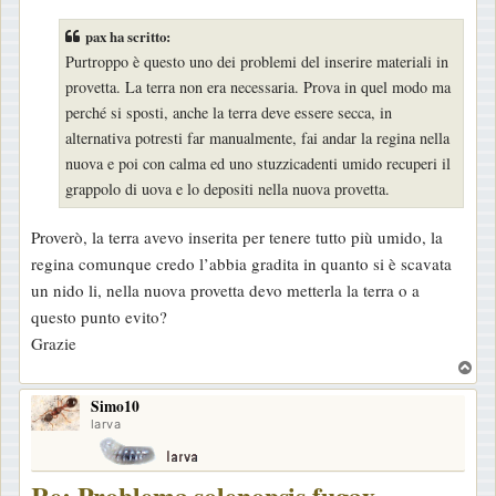
s
pax ha scritto:
s
Purtroppo è questo uno dei problemi del inserire materiali in
a
provetta. La terra non era necessaria. Prova in quel modo ma
g
perché si sposti, anche la terra deve essere secca, in
g
alternativa potresti far manualmente, fai andar la regina nella
i
nuova e poi con calma ed uno stuzzicadenti umido recuperi il
o
grappolo di uova e lo depositi nella nuova provetta.
Proverò, la terra avevo inserita per tenere tutto più umido, la
regina comunque credo l’abbia gradita in quanto si è scavata
un nido li, nella nuova provetta devo metterla la terra o a
questo punto evito?
Grazie
T
o
Simo10
p
larva
Re: Problema solenopsis fugax