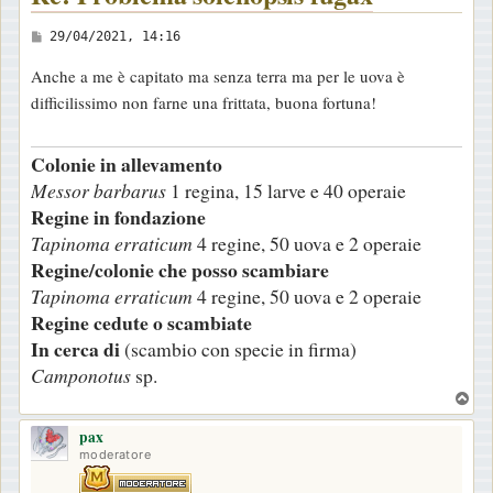
M
29/04/2021, 14:16
e
Anche a me è capitato ma senza terra ma per le uova è
s
difficilissimo non farne una frittata, buona fortuna!
s
a
Colonie in allevamento
g
Messor barbarus
1 regina, 15 larve e 40 operaie
g
Regine in fondazione
i
Tapinoma erraticum
4 regine, 50 uova e 2 operaie
o
Regine/colonie che posso scambiare
Tapinoma erraticum
4 regine, 50 uova e 2 operaie
Regine cedute o scambiate
In cerca di
(scambio con specie in firma)
Camponotus
sp.
T
o
pax
p
moderatore