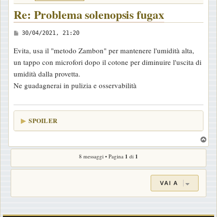
Re: Problema solenopsis fugax
M
30/04/2021, 21:20
e
Evita, usa il "metodo Zambon" per mantenere l'umidità alta,
s
un tappo con microfori dopo il cotone per diminuire l'uscita di
s
umidità dalla provetta.
a
Ne guadagnerai in pulizia e osservabilità
g
g
i
SPOILER
o
T
o
8 messaggi • Pagina
1
di
1
p
VAI A