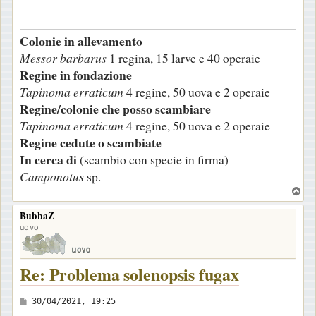
s
a
Colonie in allevamento
g
Messor barbarus
1 regina, 15 larve e 40 operaie
g
Regine in fondazione
i
Tapinoma erraticum
4 regine, 50 uova e 2 operaie
o
Regine/colonie che posso scambiare
Tapinoma erraticum
4 regine, 50 uova e 2 operaie
Regine cedute o scambiate
In cerca di
(scambio con specie in firma)
Camponotus
sp.
T
o
BubbaZ
p
uovo
Re: Problema solenopsis fugax
M
30/04/2021, 19:25
e