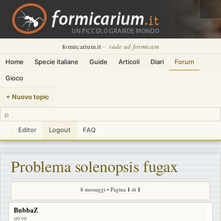
🌙
formicarium.it ·
vade ad formicam
Home
Specie italiane
Guide
Articoli
Diari
Forum
Gioco
+ Nuovo topic
⌕
Editor
Logout
FAQ
Problema solenopsis fugax
8 messaggi • Pagina
1
di
1
BubbaZ
uovo