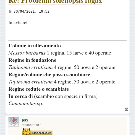
M
30/04/2021, 19:52
e
Io eviterei
s
s
a
Colonie in allevamento
g
Messor barbarus
1 regina, 15 larve e 40 operaie
g
Regine in fondazione
i
Tapinoma erraticum
4 regine, 50 uova e 2 operaie
o
Regine/colonie che posso scambiare
Tapinoma erraticum
4 regine, 50 uova e 2 operaie
Regine cedute o scambiate
In cerca di
(scambio con specie in firma)
Camponotus
sp.
T
o
pax
p
moderatore