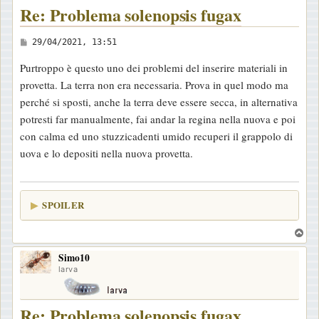
Re: Problema solenopsis fugax
M
29/04/2021, 13:51
e
Purtroppo è questo uno dei problemi del inserire materiali in
s
provetta. La terra non era necessaria. Prova in quel modo ma
s
perché si sposti, anche la terra deve essere secca, in alternativa
a
potresti far manualmente, fai andar la regina nella nuova e poi
g
con calma ed uno stuzzicadenti umido recuperi il grappolo di
g
uova e lo depositi nella nuova provetta.
i
o
SPOILER
T
o
Simo10
p
larva
Re: Problema solenopsis fugax