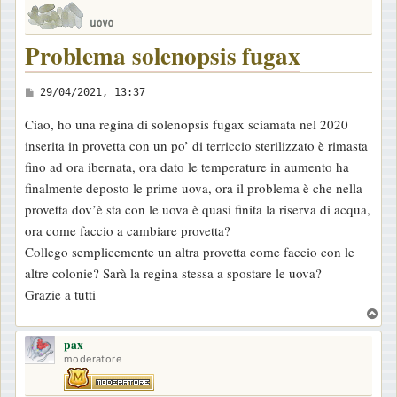
Problema solenopsis fugax
M
29/04/2021, 13:37
e
Ciao, ho una regina di solenopsis fugax sciamata nel 2020
s
inserita in provetta con un po’ di terriccio sterilizzato è rimasta
s
fino ad ora ibernata, ora dato le temperature in aumento ha
a
finalmente deposto le prime uova, ora il problema è che nella
g
provetta dov’è sta con le uova è quasi finita la riserva di acqua,
g
ora come faccio a cambiare provetta?
i
Collego semplicemente un altra provetta come faccio con le
o
altre colonie? Sarà la regina stessa a spostare le uova?
Grazie a tutti
T
o
pax
p
moderatore