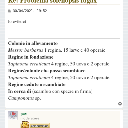
M
30/04/2021, 19:52
e
Io eviterei
s
s
a
Colonie in allevamento
g
Messor barbarus
1 regina, 15 larve e 40 operaie
g
Regine in fondazione
i
Tapinoma erraticum
4 regine, 50 uova e 2 operaie
o
Regine/colonie che posso scambiare
Tapinoma erraticum
4 regine, 50 uova e 2 operaie
Regine cedute o scambiate
In cerca di
(scambio con specie in firma)
Camponotus
sp.
T
o
pax
p
moderatore