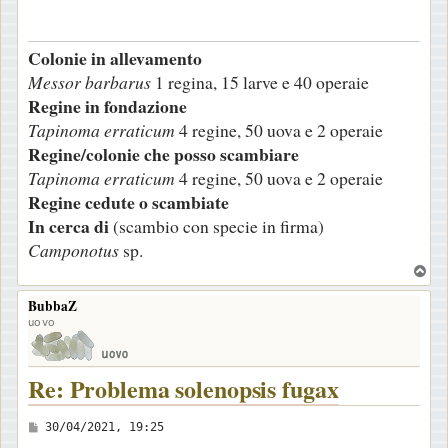
s
a
Colonie in allevamento
g
Messor barbarus
1 regina, 15 larve e 40 operaie
g
Regine in fondazione
i
Tapinoma erraticum
4 regine, 50 uova e 2 operaie
o
Regine/colonie che posso scambiare
Tapinoma erraticum
4 regine, 50 uova e 2 operaie
Regine cedute o scambiate
In cerca di
(scambio con specie in firma)
Camponotus
sp.
T
o
BubbaZ
p
uovo
Re: Problema solenopsis fugax
M
30/04/2021, 19:25
e