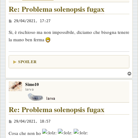
Re: Problema solenopsis fugax
M
29/04/2021, 17:27
e
Si, è rischioso ma non impossibile, diciamo che bisogna tenere
s
la mano ben ferma
s
a
g
SPOILER
g
i
T
o
o
Simo10
p
larva
Re: Problema solenopsis fugax
M
29/04/2021, 18:57
e
Cosa che non ho
s