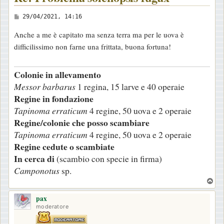
M
29/04/2021, 14:16
e
Anche a me è capitato ma senza terra ma per le uova è
s
difficilissimo non farne una frittata, buona fortuna!
s
a
Colonie in allevamento
g
Messor barbarus
1 regina, 15 larve e 40 operaie
g
Regine in fondazione
i
Tapinoma erraticum
4 regine, 50 uova e 2 operaie
o
Regine/colonie che posso scambiare
Tapinoma erraticum
4 regine, 50 uova e 2 operaie
Regine cedute o scambiate
In cerca di
(scambio con specie in firma)
Camponotus
sp.
T
o
pax
p
moderatore