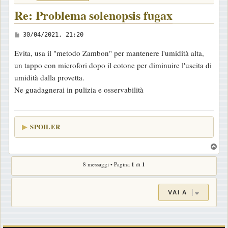
Re: Problema solenopsis fugax
M
30/04/2021, 21:20
e
Evita, usa il "metodo Zambon" per mantenere l'umidità alta,
s
un tappo con microfori dopo il cotone per diminuire l'uscita di
s
umidità dalla provetta.
a
Ne guadagnerai in pulizia e osservabilità
g
g
i
SPOILER
o
T
o
8 messaggi • Pagina
1
di
1
p
VAI A