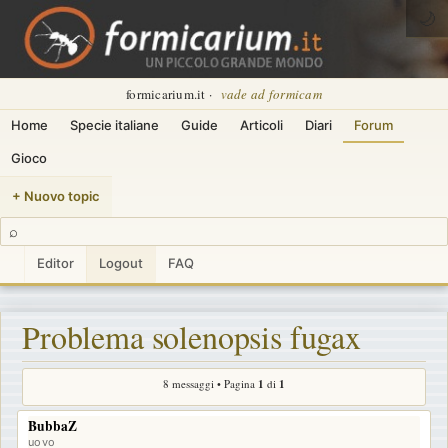
🌙
formicarium.it ·
vade ad formicam
Home
Specie italiane
Guide
Articoli
Diari
Forum
Gioco
+ Nuovo topic
⌕
Editor
Logout
FAQ
Problema solenopsis fugax
8 messaggi • Pagina
1
di
1
BubbaZ
uovo