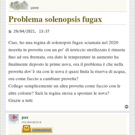
Problema solenopsis fugax
M
29/04/2021, 13:37
e
Ciao, ho una regina di solenopsis fugax sciamata nel 2020
s
inserita in provetta con un po’ di terriccio sterilizzato è rimasta
s
fino ad ora ibernata, ora dato le temperature in aumento ha
a
finalmente deposto le prime uova, ora il problema è che nella
g
provetta dov’è sta con le uova è quasi finita la riserva di acqua,
g
ora come faccio a cambiare provetta?
i
Collego semplicemente un altra provetta come faccio con le
o
altre colonie? Sarà la regina stessa a spostare le uova?
Grazie a tutti
T
o
pax
p
moderatore