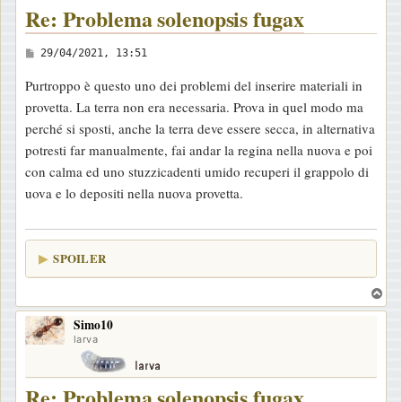
Re: Problema solenopsis fugax
M
29/04/2021, 13:51
e
Purtroppo è questo uno dei problemi del inserire materiali in
s
provetta. La terra non era necessaria. Prova in quel modo ma
s
perché si sposti, anche la terra deve essere secca, in alternativa
a
potresti far manualmente, fai andar la regina nella nuova e poi
g
con calma ed uno stuzzicadenti umido recuperi il grappolo di
g
uova e lo depositi nella nuova provetta.
i
o
SPOILER
T
o
Simo10
p
larva
Re: Problema solenopsis fugax