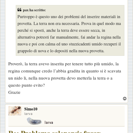
s
pax ha scritto:
s
Purtroppo è questo uno dei problemi del inserire materiali in
a
provetta. La terra non era necessaria. Prova in quel modo ma
g
perché si sposti, anche la terra deve essere secca, in
g
alternativa potresti far manualmente, fai andar la regina nella
i
nuova e poi con calma ed uno stuzzicadenti umido recuperi il
o
grappolo di uova e lo depositi nella nuova provetta.
Proverò, la terra avevo inserita per tenere tutto più umido, la
regina comunque credo l’abbia gradita in quanto si è scavata
un nido li, nella nuova provetta devo metterla la terra o a
questo punto evito?
Grazie
T
o
Simo10
p
larva
Re: Problema solenopsis fugax