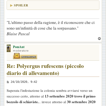
SPOILER
"L'ultimo passo della ragione, è il riconoscere che ci
sono un'infinità di cose che la sorpassano."
Blaise Pascal
T
o
PomAnt
p
moderatore
Re: Polyergus rufescens (piccolo
diario di allevamento)
M
24/10/2020, 9:42
e
Superata l'infestazione la colonia sembra avviarsi verso un
s
13 settembre 2020 trovo il primo
successo certo, attorno al
s
bozzolo di schiaviste.
30 settembre 2020
.. invece attorno al
a