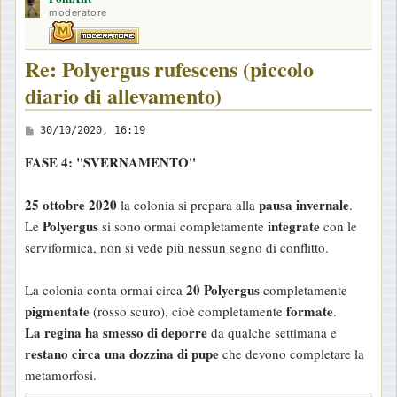
moderatore
Re: Polyergus rufescens (piccolo
diario di allevamento)
M
30/10/2020, 16:19
e
FASE 4: "SVERNAMENTO"
s
s
25 ottobre 2020
pausa invernale
la colonia si prepara alla
.
a
Polyergus
integrate
Le
si sono ormai completamente
con le
g
serviformica, non si vede più nessun segno di conflitto.
g
i
20 Polyergus
La colonia conta ormai circa
completamente
o
pigmentate
formate
(rosso scuro), cioè completamente
.
La regina ha smesso di deporre
da qualche settimana e
restano circa una dozzina di pupe
che devono completare la
metamorfosi.