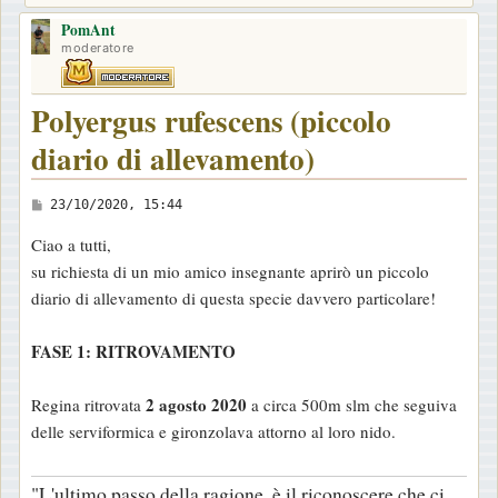
PomAnt
moderatore
Polyergus rufescens (piccolo
diario di allevamento)
M
23/10/2020, 15:44
e
Ciao a tutti,
s
su richiesta di un mio amico insegnante aprirò un piccolo
s
diario di allevamento di questa specie davvero particolare!
a
g
FASE 1: RITROVAMENTO
g
i
2 agosto 2020
Regina ritrovata
a circa 500m slm che seguiva
o
delle serviformica e gironzolava attorno al loro nido.
"L'ultimo passo della ragione, è il riconoscere che ci