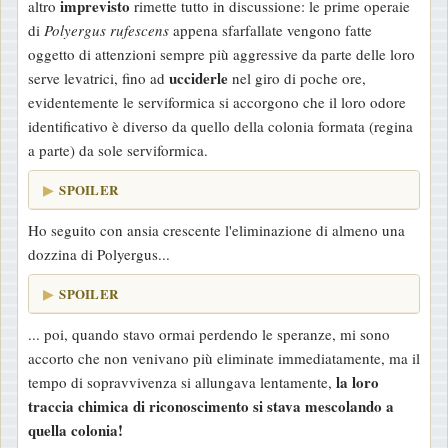
imprevisto
altro
rimette tutto in discussione: le prime operaie
g
di
Polyergus rufescens
appena sfarfallate vengono fatte
g
oggetto di attenzioni sempre più aggressive da parte delle loro
i
ucciderle
serve levatrici, fino ad
nel giro di poche ore,
o
evidentemente le serviformica si accorgono che il loro odore
identificativo è diverso da quello della colonia formata (regina
a parte) da sole serviformica.
SPOILER
Ho seguito con ansia crescente l'eliminazione di almeno una
dozzina di Polyergus...
SPOILER
... poi, quando stavo ormai perdendo le speranze, mi sono
accorto che non venivano più eliminate immediatamente, ma il
la loro
tempo di sopravvivenza si allungava lentamente,
traccia chimica di riconoscimento si stava mescolando a
quella colonia!