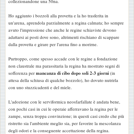
collezionandone una 50na.
Ho aggiunto i bozzoli alla provetta e la ho trasferita in
un'arena, aprendola parzialmente a regina calmata; ho sempre
avuto l'impressione che anche le regine schiaviste devono
adattarsi ai posti dove sono, altrimenti rischiano di scappare
dalla provetta e girare per l'arena fino a morirne.
Purtroppo, come spesso accade con le regine a fondazione
non claustrale ma parassitaria la regina ha mostrato segni di
mancanza di cibo dopo soli 2-3 giorni
sofferenza per
(in
attesa della schiusa di qualche bozzolo), ho dovuto nutrirla
con uno stuzzicadenti e del miele.
L'adozione con le serviformica neosfarfallate è andata bene,
con pochi casi in cui le operaie afferravano la regina per le
zampe, senza troppa convinzione; in questi casi credo che più
ristretto sia l'ambiente meglio sia, per favorire la mescolanza
degli odori e la conseguente accettazione della regina.