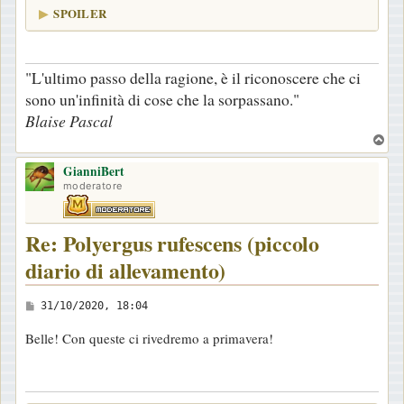
SPOILER
"L'ultimo passo della ragione, è il riconoscere che ci
sono un'infinità di cose che la sorpassano."
Blaise Pascal
T
o
GianniBert
p
moderatore
Re: Polyergus rufescens (piccolo
diario di allevamento)
M
31/10/2020, 18:04
e
Belle! Con queste ci rivedremo a primavera!
s
s
a