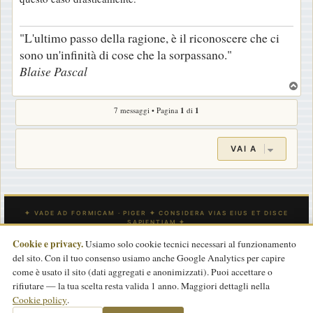
"L'ultimo passo della ragione, è il riconoscere che ci
sono un'infinità di cose che la sorpassano."
Blaise Pascal
T
o
7 messaggi • Pagina
1
di
1
p
VAI A
Cookie e privacy.
Usiamo solo cookie tecnici necessari al funzionamento
del sito. Con il tuo consenso usiamo anche Google Analytics per capire
INDICE
CONTATTACI
Tutti gli orari sono
UTC
come è usato il sito (dati aggregati e anonimizzati). Puoi accettare o
rifiutare — la tua scelta resta valida 1 anno. Maggiori dettagli nella
Powered by
phpBB
® Forum Software © phpBB Limited
Cookie policy
.
Traduzione Italiana
phpBB-Store.it
basata su
phpBBItalia.net
2017