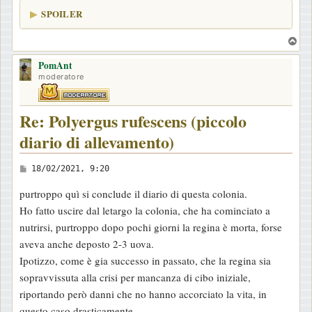
g
SPOILER
g
i
T
o
o
PomAnt
p
moderatore
Re: Polyergus rufescens (piccolo
diario di allevamento)
M
18/02/2021, 9:20
e
purtroppo quì si conclude il diario di questa colonia.
s
Ho fatto uscire dal letargo la colonia, che ha cominciato a
s
nutrirsi, purtroppo dopo pochi giorni la regina è morta, forse
a
aveva anche deposto 2-3 uova.
g
Ipotizzo, come è gia successo in passato, che la regina sia
g
sopravvissuta alla crisi per mancanza di cibo iniziale,
i
riportando però danni che no hanno accorciato la vita, in
o
questo caso drasticamente.