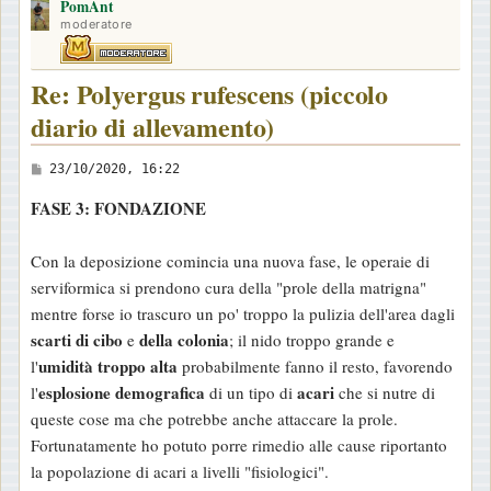
PomAnt
p
moderatore
Re: Polyergus rufescens (piccolo
diario di allevamento)
M
23/10/2020, 16:22
e
FASE 3: FONDAZIONE
s
s
Con la deposizione comincia una nuova fase, le operaie di
a
serviformica si prendono cura della "prole della matrigna"
g
mentre forse io trascuro un po' troppo la pulizia dell'area dagli
g
scarti di cibo
della colonia
e
; il nido troppo grande e
i
umidità troppo alta
l'
probabilmente fanno il resto, favorendo
o
esplosione demografica
acari
l'
di un tipo di
che si nutre di
queste cose ma che potrebbe anche attaccare la prole.
Fortunatamente ho potuto porre rimedio alle cause riportanto
la popolazione di acari a livelli "fisiologici".