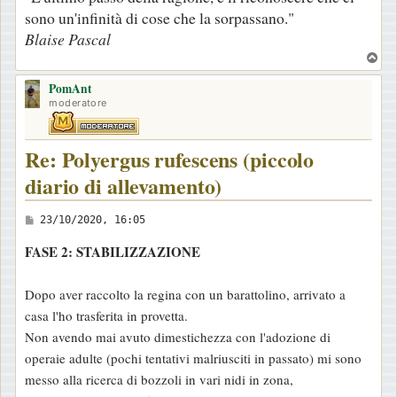
sono un'infinità di cose che la sorpassano."
Blaise Pascal
T
o
PomAnt
p
moderatore
Re: Polyergus rufescens (piccolo
diario di allevamento)
M
23/10/2020, 16:05
e
FASE 2: STABILIZZAZIONE
s
s
Dopo aver raccolto la regina con un barattolino, arrivato a
a
casa l'ho trasferita in provetta.
g
Non avendo mai avuto dimestichezza con l'adozione di
g
operaie adulte (pochi tentativi malriusciti in passato) mi sono
i
messo alla ricerca di bozzoli in vari nidi in zona,
o