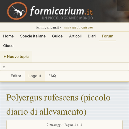
🌙
formicarium.it ·
vade ad formicam
Home
Specie italiane
Guide
Articoli
Diari
Forum
Gioco
+ Nuovo topic
⌕
Editor
Logout
FAQ
Polyergus rufescens (piccolo
diario di allevamento)
7 messaggi • Pagina
1
di
1