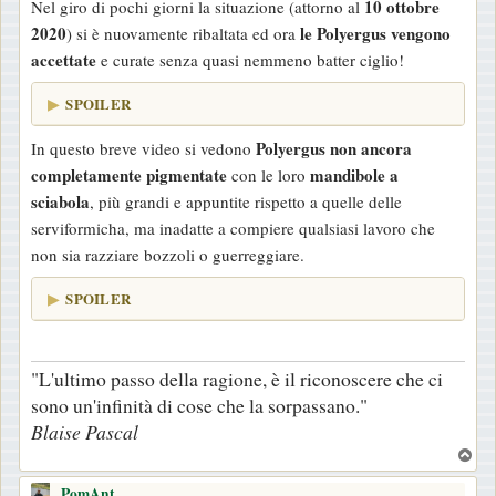
10 ottobre
Nel giro di pochi giorni la situazione (attorno al
2020
le Polyergus vengono
) si è nuovamente ribaltata ed ora
accettate
e curate senza quasi nemmeno batter ciglio!
SPOILER
Polyergus non ancora
In questo breve video si vedono
completamente pigmentate
mandibole a
con le loro
sciabola
, più grandi e appuntite rispetto a quelle delle
serviformicha, ma inadatte a compiere qualsiasi lavoro che
non sia razziare bozzoli o guerreggiare.
SPOILER
"L'ultimo passo della ragione, è il riconoscere che ci
sono un'infinità di cose che la sorpassano."
Blaise Pascal
T
o
PomAnt
p