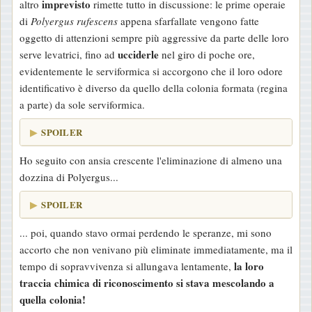
imprevisto
altro
rimette tutto in discussione: le prime operaie
g
di
Polyergus rufescens
appena sfarfallate vengono fatte
g
oggetto di attenzioni sempre più aggressive da parte delle loro
i
ucciderle
serve levatrici, fino ad
nel giro di poche ore,
o
evidentemente le serviformica si accorgono che il loro odore
identificativo è diverso da quello della colonia formata (regina
a parte) da sole serviformica.
SPOILER
Ho seguito con ansia crescente l'eliminazione di almeno una
dozzina di Polyergus...
SPOILER
... poi, quando stavo ormai perdendo le speranze, mi sono
accorto che non venivano più eliminate immediatamente, ma il
la loro
tempo di sopravvivenza si allungava lentamente,
traccia chimica di riconoscimento si stava mescolando a
quella colonia!