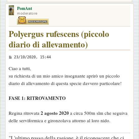
PomAnt
moderatore
Polyergus rufescens (piccolo
diario di allevamento)
M
23/10/2020, 15:44
e
Ciao a tutti,
s
su richiesta di un mio amico insegnante aprirò un piccolo
s
diario di allevamento di questa specie davvero particolare!
a
g
FASE 1: RITROVAMENTO
g
i
2 agosto 2020
Regina ritrovata
a circa 500m slm che seguiva
o
delle serviformica e gironzolava attorno al loro nido.
"L'ultimo passo della ragione, è il riconoscere che ci