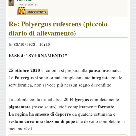
moderatore
Re: Polyergus rufescens (piccolo
diario di allevamento)
M
30/10/2020, 16:19
e
FASE 4: "SVERNAMENTO"
s
s
25 ottobre 2020
pausa invernale
la colonia si prepara alla
.
a
Polyergus
integrate
Le
si sono ormai completamente
con le
g
serviformica, non si vede più nessun segno di conflitto.
g
i
20 Polyergus
La colonia conta ormai circa
completamente
o
pigmentate
formate
(rosso scuro), cioè completamente
.
La regina ha smesso di deporre
da qualche settimana e
restano circa una dozzina di pupe
che devono completare la
metamorfosi.