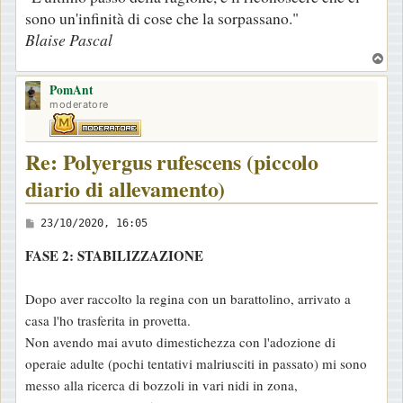
sono un'infinità di cose che la sorpassano."
Blaise Pascal
T
o
PomAnt
p
moderatore
Re: Polyergus rufescens (piccolo
diario di allevamento)
M
23/10/2020, 16:05
e
FASE 2: STABILIZZAZIONE
s
s
Dopo aver raccolto la regina con un barattolino, arrivato a
a
casa l'ho trasferita in provetta.
g
Non avendo mai avuto dimestichezza con l'adozione di
g
operaie adulte (pochi tentativi malriusciti in passato) mi sono
i
messo alla ricerca di bozzoli in vari nidi in zona,
o