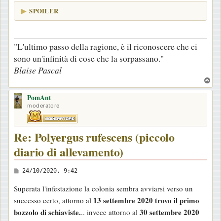
SPOILER
"L'ultimo passo della ragione, è il riconoscere che ci
sono un'infinità di cose che la sorpassano."
Blaise Pascal
T
o
PomAnt
p
moderatore
Re: Polyergus rufescens (piccolo
diario di allevamento)
M
24/10/2020, 9:42
e
Superata l'infestazione la colonia sembra avviarsi verso un
s
13 settembre 2020 trovo il primo
successo certo, attorno al
s
bozzolo di schiaviste.
30 settembre 2020
.. invece attorno al
a