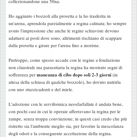
collezionandone una 50na.
Ho aggiunto i bozzoli alla provetta e la ho trasferita in
un'arena, aprendola parzialmente a regina calmata; ho sempre
avuto l'impressione che anche le regine schiaviste devono
adattarsi ai posti dove sono, altrimenti rischiano di scappare
dalla provetta e girare per l'arena fino a morirne.
Purtroppo, come spesso accade con le regine a fondazione
non claustrale ma parassitaria la regina ha mostrato segni di
mancanza di cibo dopo soli 2-3 giorni
sofferenza per
(in
attesa della schiusa di qualche bozzolo), ho dovuto nutrirla
con uno stuzzicadenti e del miele.
L'adozione con le serviformica neosfarfallate è andata bene,
con pochi casi in cui le operaie afferravano la regina per le
zampe, senza troppa convinzione; in questi casi credo che più
ristretto sia l'ambiente meglio sia, per favorire la mescolanza
degli odori e la conseguente accettazione della regina.