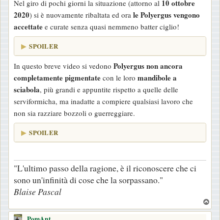
10 ottobre
Nel giro di pochi giorni la situazione (attorno al
2020
le Polyergus vengono
) si è nuovamente ribaltata ed ora
accettate
e curate senza quasi nemmeno batter ciglio!
SPOILER
Polyergus non ancora
In questo breve video si vedono
completamente pigmentate
mandibole a
con le loro
sciabola
, più grandi e appuntite rispetto a quelle delle
serviformicha, ma inadatte a compiere qualsiasi lavoro che
non sia razziare bozzoli o guerreggiare.
SPOILER
"L'ultimo passo della ragione, è il riconoscere che ci
sono un'infinità di cose che la sorpassano."
Blaise Pascal
T
o
PomAnt
p