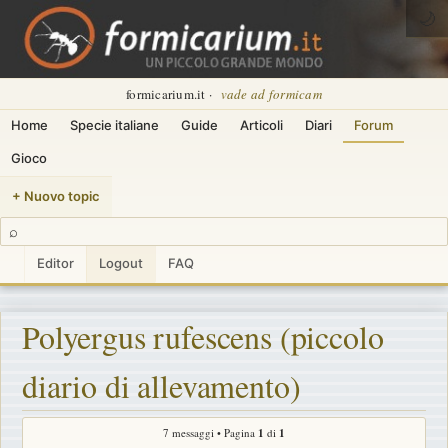
🌙
formicarium.it ·
vade ad formicam
Home
Specie italiane
Guide
Articoli
Diari
Forum
Gioco
+ Nuovo topic
⌕
Editor
Logout
FAQ
Polyergus rufescens (piccolo
diario di allevamento)
7 messaggi • Pagina
1
di
1