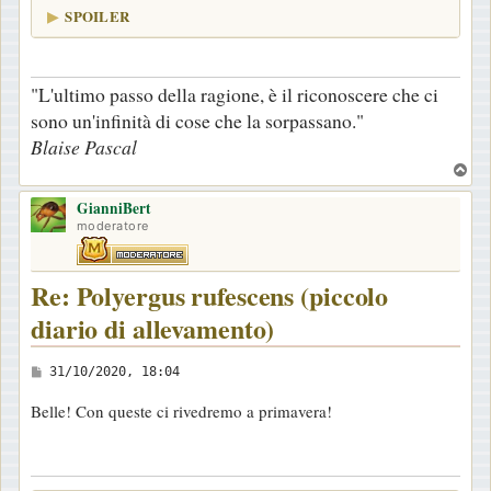
SPOILER
"L'ultimo passo della ragione, è il riconoscere che ci
sono un'infinità di cose che la sorpassano."
Blaise Pascal
T
o
GianniBert
p
moderatore
Re: Polyergus rufescens (piccolo
diario di allevamento)
M
31/10/2020, 18:04
e
Belle! Con queste ci rivedremo a primavera!
s
s
a