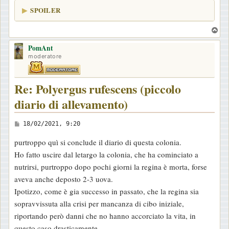
g
SPOILER
g
i
T
o
o
PomAnt
p
moderatore
Re: Polyergus rufescens (piccolo
diario di allevamento)
M
18/02/2021, 9:20
e
purtroppo quì si conclude il diario di questa colonia.
s
Ho fatto uscire dal letargo la colonia, che ha cominciato a
s
nutrirsi, purtroppo dopo pochi giorni la regina è morta, forse
a
aveva anche deposto 2-3 uova.
g
Ipotizzo, come è gia successo in passato, che la regina sia
g
sopravvissuta alla crisi per mancanza di cibo iniziale,
i
riportando però danni che no hanno accorciato la vita, in
o
questo caso drasticamente.