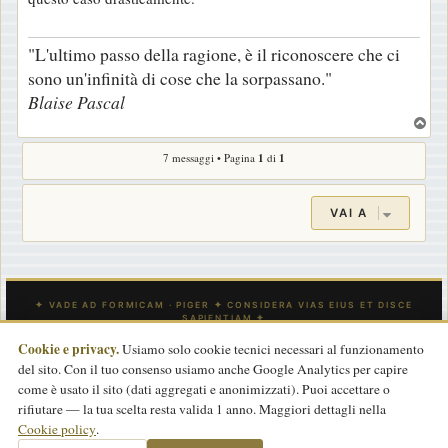
"L'ultimo passo della ragione, è il riconoscere che ci
sono un'infinità di cose che la sorpassano."
Blaise Pascal
T
o
7 messaggi • Pagina
1
di
1
p
VAI A
Cookie e privacy.
Usiamo solo cookie tecnici necessari al funzionamento
del sito. Con il tuo consenso usiamo anche Google Analytics per capire
INDICE
CONTATTACI
Tutti gli orari sono
UTC
come è usato il sito (dati aggregati e anonimizzati). Puoi accettare o
rifiutare — la tua scelta resta valida 1 anno. Maggiori dettagli nella
Powered by
phpBB
® Forum Software © phpBB Limited
Cookie policy
.
Traduzione Italiana
phpBB-Store.it
basata su
phpBBItalia.net
2017