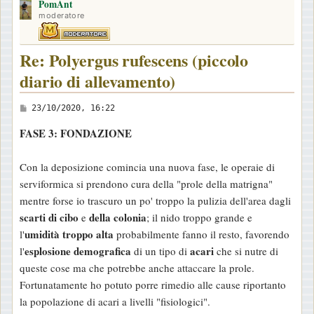
PomAnt
p
moderatore
Re: Polyergus rufescens (piccolo
diario di allevamento)
M
23/10/2020, 16:22
e
FASE 3: FONDAZIONE
s
s
Con la deposizione comincia una nuova fase, le operaie di
a
serviformica si prendono cura della "prole della matrigna"
g
mentre forse io trascuro un po' troppo la pulizia dell'area dagli
g
scarti di cibo
della colonia
e
; il nido troppo grande e
i
umidità troppo alta
l'
probabilmente fanno il resto, favorendo
o
esplosione demografica
acari
l'
di un tipo di
che si nutre di
queste cose ma che potrebbe anche attaccare la prole.
Fortunatamente ho potuto porre rimedio alle cause riportanto
la popolazione di acari a livelli "fisiologici".