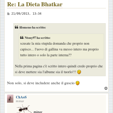
Re: La Dieta Bhatkar
M
21/09/2013, 13:34
e
s
filomeno ha scritto:
s
a
Ntony97 ha scritto:
g
scusate la mia stupida domanda che proprio non
g
capisco... l'uovo di gallina va messo intero ma proprio
tutto intero o solo la parte interna??
i
o
Nella prima pagina c'è scritto intero quindi credo proprio che
si deve mettere sia l'albume sia il tuorlo!!!
Non solo, si deve includere anche il guscio
T
o
ChAoS
p
minor