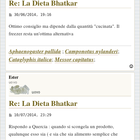
Re: La Dieta Bhatkar
M
30/06/2014, 19:16
e
Ottimo consiglio ma dipende dalla quantità "cucinata". Il
s
freezer resta un'ottima alternativa
s
a
Aphaenogaster pallida
;
Camponotus nylanderi
;
g
Cataglyphis italica
;
Messor capitatus
;
g
i
T
o
o
Ester
p
uovo
Re: La Dieta Bhatkar
M
10/07/2014, 23:29
e
Rispondo a Quercia : quando si scongela un prodotto,
s
qualunque esso sia ( e sia che sia alimento semplice che
s