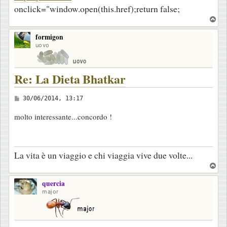
onclick="window.open(this.href);return false;
T
o
formigon
p
uovo
Re: La Dieta Bhatkar
M
30/06/2014, 13:17
e
molto interessante...concordo !
s
s
a
La vita è un viaggio e chi viaggia vive due volte...
g
T
g
o
i
quercia
p
major
o