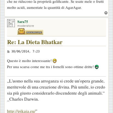
che ne riducono la proprietà gelificante. Se usate mele o frutti
molto acidi, aumentate la quantità di AgarAgar.
T
o
Sara75
p
moderatore
Re: La Dieta Bhatkar
M
30/06/2014, 7:23
e
Questo è molto interessante!
s
Per una scarsa come me tra i fornelli sono ottime dritte!
s
a
„L'uomo nella sua arroganza si crede un'opera grande,
g
meritevole di una creazione divina. Più umile, io credo
g
sia più giusto considerarlo discendente degli animali.“
i
_Charles Darwin.
o
http://pikaia.eu/
"