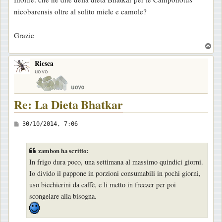
g
nicobarensis oltre al solito miele e camole?
g
i
Grazie
o
T
o
Ricsca
p
uovo
Re: La Dieta Bhatkar
M
30/10/2014, 7:06
e
s
zambon ha scritto:
s
In frigo dura poco, una settimana al massimo quindici giorni.
a
Io divido il pappone in porzioni consumabili in pochi giorni,
g
uso bicchierini da caffè, e li metto in freezer per poi
g
scongelare alla bisogna.
i
o