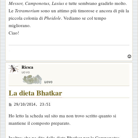
Messor, Camponotus, Lasius
e tutte sembrano gradirlo molto.
g
Le
Tetramorium
sono un attimo più timorose e ancora di più la
g
piccola colonia di
Pheidole
. Vediamo se col tempo
i
migliorano.
o
Ciao!
-
T
o
Ricsca
p
uovo
La dieta Bhatkar
M
29/10/2014, 23:51
e
Ho letto la scheda sul sito ma non trovo scritto quanto si
s
mantiene il composto preparato.
s
a
Inoltre: che ne dite della dieta Bhatkar per le Camponotus