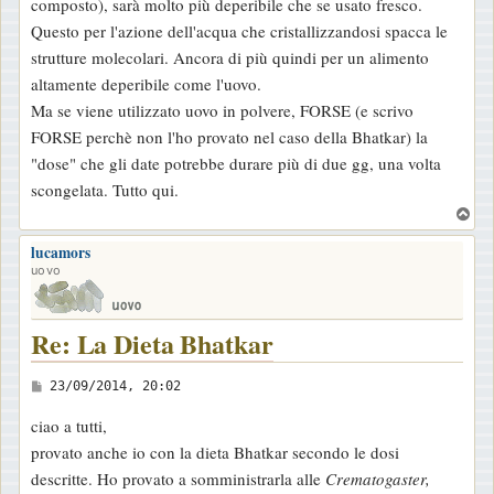
composto), sarà molto più deperibile che se usato fresco.
a
Questo per l'azione dell'acqua che cristallizzandosi spacca le
g
strutture molecolari. Ancora di più quindi per un alimento
g
altamente deperibile come l'uovo.
i
Ma se viene utilizzato uovo in polvere, FORSE (e scrivo
o
FORSE perchè non l'ho provato nel caso della Bhatkar) la
"dose" che gli date potrebbe durare più di due gg, una volta
scongelata. Tutto qui.
T
o
lucamors
p
uovo
Re: La Dieta Bhatkar
M
23/09/2014, 20:02
e
ciao a tutti,
s
provato anche io con la dieta Bhatkar secondo le dosi
s
descritte. Ho provato a somministrarla alle
Crematogaster,
a