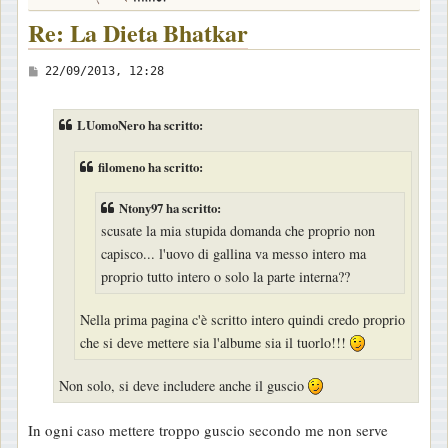
Re: La Dieta Bhatkar
M
22/09/2013, 12:28
e
s
LUomoNero ha scritto:
s
a
filomeno ha scritto:
g
Ntony97 ha scritto:
g
scusate la mia stupida domanda che proprio non
i
capisco... l'uovo di gallina va messo intero ma
o
proprio tutto intero o solo la parte interna??
Nella prima pagina c'è scritto intero quindi credo proprio
che si deve mettere sia l'albume sia il tuorlo!!!
Non solo, si deve includere anche il guscio
In ogni caso mettere troppo guscio secondo me non serve