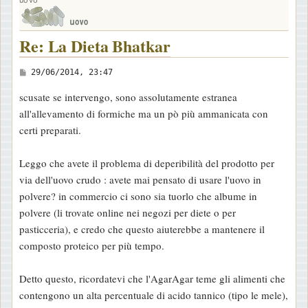
Re: La Dieta Bhatkar
M
29/06/2014, 23:47
e
scusate se intervengo, sono assolutamente estranea
s
all'allevamento di formiche ma un pò più ammanicata con
s
certi preparati.
a
g
Leggo che avete il problema di deperibilità del prodotto per
g
via dell'uovo crudo : avete mai pensato di usare l'uovo in
i
polvere? in commercio ci sono sia tuorlo che albume in
o
polvere (li trovate online nei negozi per diete o per
pasticceria), e credo che questo aiuterebbe a mantenere il
composto proteico per più tempo.
Detto questo, ricordatevi che l'AgarAgar teme gli alimenti che
contengono un alta percentuale di acido tannico (tipo le mele),