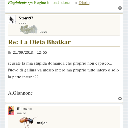
Plagiolepis sp
: Regine in fondazione
--->
Diario
T
o
Ntony97
p
uovo
Re: La Dieta Bhatkar
M
21/09/2013, 12:55
e
scusate la mia stupida domanda che proprio non capisco...
s
l'uovo di gallina va messo intero ma proprio tutto intero o solo
s
la parte interna??
a
g
A.Giannone
g
T
i
o
o
filomeno
p
major