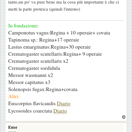
tanto,un po' va pure bene ma la cosa più importante è che ci
metti la parte proteica (quindi l'interno)
In fondazione
:
Camponotus vagus:Regina + 10 operaie+ covata
Tapinoma sp.: Regina+17 operaie
Lasius emarginatus:Regina+30 operaie
Crematogaster scutellaris:Regina+ 9 operaie
Crematogaster scutellaris x2
Crematogaster sordidula
Messor wasmanni x2
Messor capitatus x3
Solenopsis fugax:Regina+covata
Altri:
Euscorpius flavicaudis
Diario
Lycosoides coarctata
Diario
T
o
Ester
p
uovo