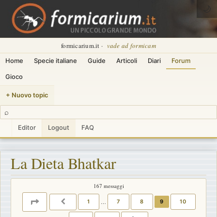
🌙
formicarium.it ·
vade ad formicam
Home
Specie italiane
Guide
Articoli
Diari
Forum
Gioco
+ Nuovo topic
⌕
Editor
Logout
FAQ
La Dieta Bhatkar
167 messaggi
PAGINA
9
DI
12
1
…
7
8
9
10
PRECEDENTE