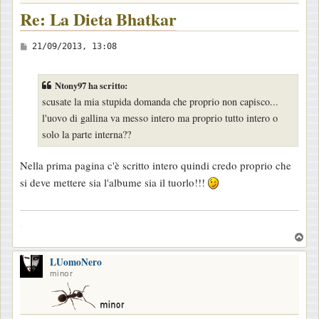
Re: La Dieta Bhatkar
M
21/09/2013, 13:08
e
s
Ntony97 ha scritto:
s
scusate la mia stupida domanda che proprio non capisco...
a
l'uovo di gallina va messo intero ma proprio tutto intero o
g
solo la parte interna??
g
i
Nella prima pagina c'è scritto intero quindi credo proprio che
o
si deve mettere sia l'albume sia il tuorlo!!!
.
T
o
LUomoNero
p
minor