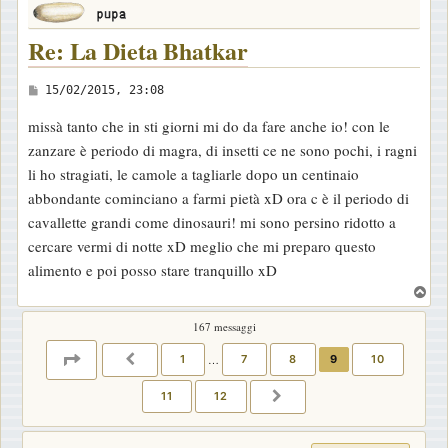
Re: La Dieta Bhatkar
M
15/02/2015, 23:08
e
missà tanto che in sti giorni mi do da fare anche io! con le
s
zanzare è periodo di magra, di insetti ce ne sono pochi, i ragni
s
li ho stragiati, le camole a tagliarle dopo un centinaio
a
abbondante cominciano a farmi pietà xD ora c è il periodo di
g
cavallette grandi come dinosauri! mi sono persino ridotto a
g
cercare vermi di notte xD meglio che mi preparo questo
i
alimento e poi posso stare tranquillo xD
o
T
o
167 messaggi
p
PAGINA
9
DI
12
1
…
7
8
9
10
PRECEDENTE
11
12
PROSSIMO