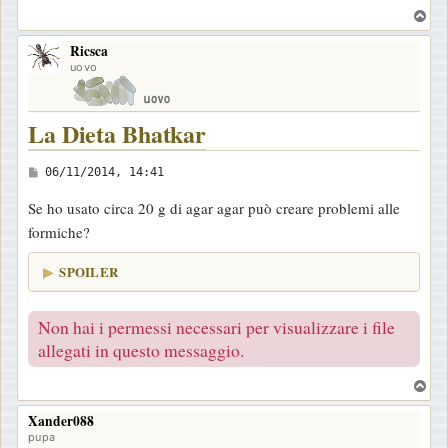
T
o
Ricsca
p
uovo
La Dieta Bhatkar
M
06/11/2014, 14:41
e
Se ho usato circa 20 g di agar agar può creare problemi alle
s
formiche?
s
a
SPOILER
g
g
Non hai i permessi necessari per visualizzare i file
i
allegati in questo messaggio.
o
T
o
Xander088
p
pupa