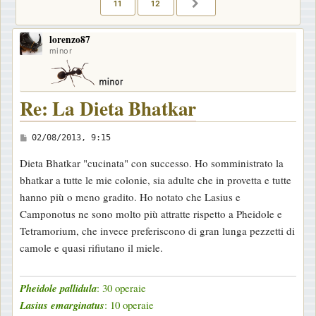
11
12
PROSSIMO
lorenzo87
minor
Re: La Dieta Bhatkar
M
02/08/2013, 9:15
e
Dieta Bhatkar "cucinata" con successo. Ho somministrato la
s
bhatkar a tutte le mie colonie, sia adulte che in provetta e tutte
s
hanno più o meno gradito. Ho notato che Lasius e
a
Camponotus ne sono molto più attratte rispetto a Pheidole e
g
Tetramorium, che invece preferiscono di gran lunga pezzetti di
g
camole e quasi rifiutano il miele.
i
o
Pheidole pallidula
: 30 operaie
Lasius emarginatus
: 10 operaie