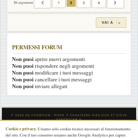
86 argomenti
1
2
3
4
PRECEDENTE
PROSSIM
VAI A
PERMESSI FORUM
Non puoi
aprire nuovi argomenti
Non puoi
rispondere negli argomenti
Non puoi
modificare i tuoi messaggi
Non puoi
cancellare i tuoi messaggi
Non puoi
inviare allegati
Cookie e privacy.
Usiamo solo cookie tecnici necessari al funzionamento
del sito. Con il tuo consenso usiamo anche Google Analytics per capire
INDICE
CONTATTACI
Tutti gli orari sono
UTC