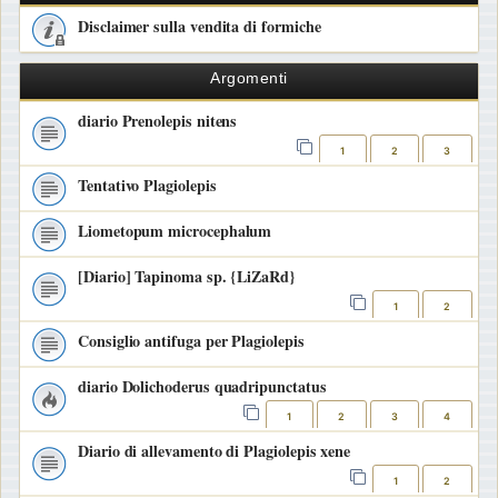
Disclaimer sulla vendita di formiche
Argomenti
diario Prenolepis nitens
1
2
3
Tentativo Plagiolepis
Liometopum microcephalum
[Diario] Tapinoma sp. {LiZaRd}
1
2
Consiglio antifuga per Plagiolepis
diario Dolichoderus quadripunctatus
1
2
3
4
Diario di allevamento di Plagiolepis xene
1
2