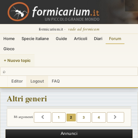
🌙
formicarium.it ·
vade ad formicam
Home
Specie italiane
Guide
Articoli
Diari
Forum
Gioco
+ Nuovo topic
⌕
Editor
Logout
FAQ
Altri generi
86 argomenti
1
2
3
4
PRECEDENTE
PROSSIM
Annunci