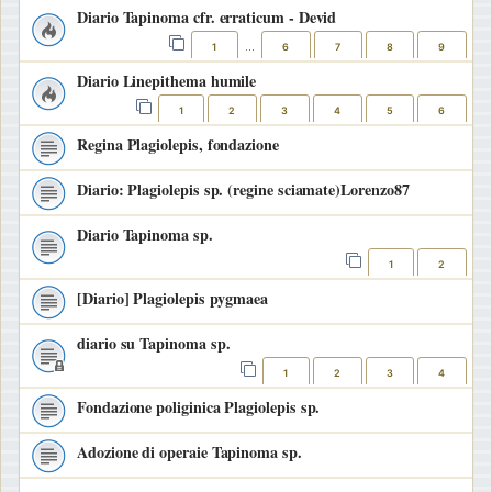
Diario Tapinoma cfr. erraticum - Devid
1
6
7
8
9
…
Diario Linepithema humile
1
2
3
4
5
6
Regina Plagiolepis, fondazione
Diario: Plagiolepis sp. (regine sciamate)Lorenzo87
Diario Tapinoma sp.
1
2
[Diario] Plagiolepis pygmaea
diario su Tapinoma sp.
1
2
3
4
Fondazione poliginica Plagiolepis sp.
Adozione di operaie Tapinoma sp.