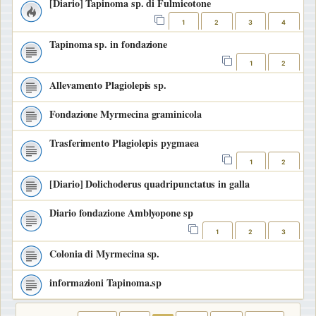
[Diario] Tapinoma sp. di Fulmicotone
1
2
3
4
Tapinoma sp. in fondazione
1
2
Allevamento Plagiolepis sp.
Fondazione Myrmecina graminicola
Trasferimento Plagiolepis pygmaea
1
2
[Diario] Dolichoderus quadripunctatus in galla
Diario fondazione Amblyopone sp
1
2
3
Colonia di Myrmecina sp.
informazioni Tapinoma.sp