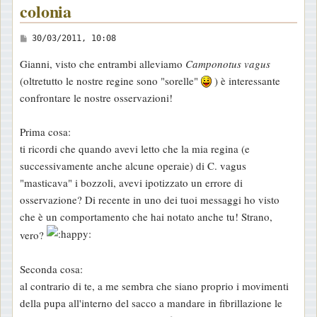
colonia
M
30/03/2011, 10:08
e
Gianni, visto che entrambi alleviamo
Camponotus vagus
s
(oltretutto le nostre regine sono "sorelle"
) è interessante
s
confrontare le nostre osservazioni!
a
g
Prima cosa:
g
ti ricordi che quando avevi letto che la mia regina (e
i
successivamente anche alcune operaie) di C. vagus
o
"masticava" i bozzoli, avevi ipotizzato un errore di
osservazione? Di recente in uno dei tuoi messaggi ho visto
che è un comportamento che hai notato anche tu! Strano,
vero?
Seconda cosa:
al contrario di te, a me sembra che siano proprio i movimenti
della pupa all'interno del sacco a mandare in fibrillazione le