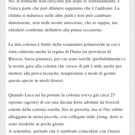
No, le formiche non crescono più dopo lo sfarfallamento, e
s
l'unica parte che può dilatarsi sappiamo che è l'addome. La
s
chitina si indurisce nelle altre parti e non può cambiare
a
dimensione, non nelle nostre autoctone, che io sappia, ma
g
chiederò conferme definitive alla prima occasione.
g
i
La mia colonia è frutto della sciamatura primaverile in cui è
o
stata catturata anche la regina di Diana (in provincia di
Brescia, bassa pianura), per cui sono sorelle (probabilmente) e
la nostra gara alla colonia che cresce di più è utile anche per
mettere alla prova tecniche, temperature e modi di gestire
questa specie in modi diversi.
Quando Luca mi ha portato la colonia aveva già circa 25
operaie (agosto) di cui una decina forse adottate da bozzoli
esterni della colonia sorella. Era in provetta, ma io l'ho subito
alloggiata in arena piccola, con collegato nido ytong, dove si
sono trasferite in pochi giorni.
A settembre, periodo che è sembrato coincidere con l'inizio