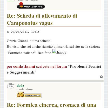
Re: Scheda di allevamento di
Camponotus vagus
M
02/03/2011, 19:15
e
Grazie Gianni, ottima scheda!
s
Ho visto che sei anche riuscito a inserirla sul sito nella sezione
s
"Formiche italiane". Ben fatto
a
g
contattarmi
Problemi Tecnici
per
scrivete nel forum
"
g
e Suggerimenti
"
i
T
o
o
dada
p
moderatore
Re: Formica cinerea, cronaca di una