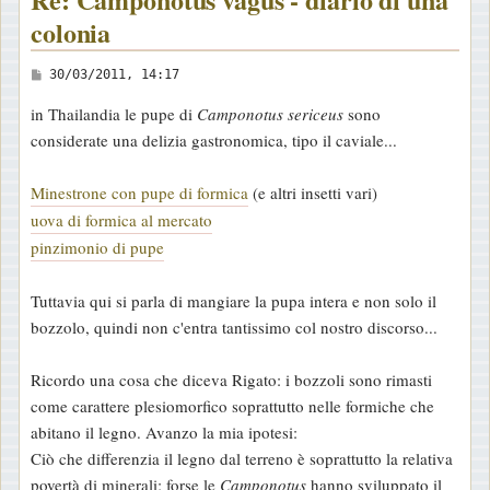
colonia
M
30/03/2011, 14:17
e
in Thailandia le pupe di
Camponotus sericeus
sono
s
considerate una delizia gastronomica, tipo il caviale...
s
a
Minestrone con pupe di formica
(e altri insetti vari)
g
uova di formica al mercato
g
pinzimonio di pupe
i
o
Tuttavia qui si parla di mangiare la pupa intera e non solo il
bozzolo, quindi non c'entra tantissimo col nostro discorso...
Ricordo una cosa che diceva Rigato: i bozzoli sono rimasti
come carattere plesiomorfico soprattutto nelle formiche che
abitano il legno. Avanzo la mia ipotesi:
Ciò che differenzia il legno dal terreno è soprattutto la relativa
povertà di minerali; forse le
Camponotus
hanno sviluppato il