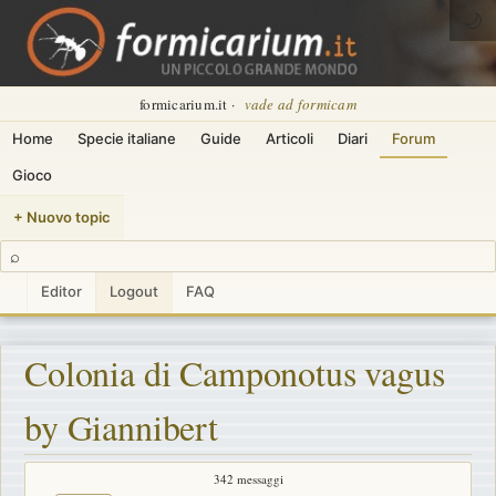
🌙
formicarium.it ·
vade ad formicam
Home
Specie italiane
Guide
Articoli
Diari
Forum
Gioco
+ Nuovo topic
⌕
Editor
Logout
FAQ
Colonia di Camponotus vagus
by Giannibert
342 messaggi