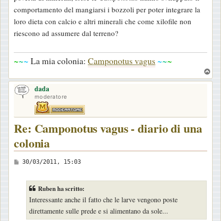
comportamento del mangiarsi i bozzoli per poter integrare la
loro dieta con calcio e altri minerali che come xilofile non
riescono ad assumere dal terreno?
~
~
~
La mia colonia:
Camponotus vagus
~
~
~
T
o
dada
p
moderatore
Re: Camponotus vagus - diario di una
colonia
M
30/03/2011, 15:03
e
s
Ruben ha scritto:
s
Interessante anche il fatto che le larve vengono poste
a
direttamente sulle prede e si alimentano da sole...
g