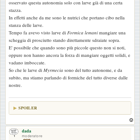
osservato questa autonomia solo con larve già di una certa
a
stazza.
g
In effetti anche da me sono le nutrici che portano cibo nella
g
stanza delle larve.
i
Tempo fa avevo visto larve di
Formica lemani
mangiare una
o
scheggia di prosciutto stando direttamente sdraiate sopra.
E' possibile che quando sono più piccole questo non si noti,
oppure non hanno ancora la forza di mangiare oggetti solidi, e
vadano imboccate.
So che le larve di
Myrmecia
sono del tutto autonome, e da
subito, ma stiamo parlando di formiche del tutto diverse dalle
nostre.
SPOILER
T
o
dada
p
moderatore