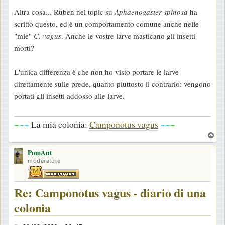
g
Altra cosa... Ruben nel topic su
Aphaenogaster spinosa
ha
i
scritto questo, ed è un comportamento comune anche nelle
o
"mie"
C. vagus
. Anche le vostre larve masticano gli insetti
morti?
L'unica differenza è che non ho visto portare le larve
direttamente sulle prede, quanto piuttosto il contrario: vengono
portati gli insetti addosso alle larve.
~
~
~
La mia colonia:
Camponotus vagus
~
~
~
T
o
PomAnt
p
moderatore
Re: Camponotus vagus - diario di una
colonia