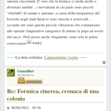
operaie circostanti. E' vero che la formica ci mette molto a
diventare mobile... i movimenti di cui parlo sono piccoli
"sfarfallii" di zampe e antenne, a causa della trasparenza del
bozzolo negli stadi finali io sono riuscita a osservarli...
secondo me sono queste piccole vibrazioni che comunicano
alle operaie l'imperativo categorico di aiutare la pupa ad uscire
dal sacco. Però posso anche sbagliarmi, sono solo le prime
osservazioni
~
~
~
La mia colonia:
Camponotus vagus
~
~
~
T
o
GianniBert
p
moderatore
Re: Formica cinerea, cronaca di una
colonia
M
30/03/2011, 10:34