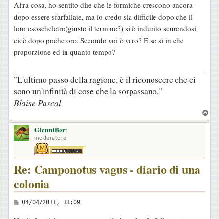
Altra cosa, ho sentito dire che le formiche crescono ancora
s
dopo essere sfarfallate, ma io credo sia difficile dopo che il
a
loro esoscheletro(giusto il termine?) si è indurito scurendosi,
g
cioè dopo poche ore. Secondo voi è vero? E se si in che
g
proporzione ed in quanto tempo?
i
o
"L'ultimo passo della ragione, è il riconoscere che ci
sono un'infinità di cose che la sorpassano."
Blaise Pascal
T
o
GianniBert
p
moderatore
Re: Camponotus vagus - diario di una
colonia
M
04/04/2011, 13:09
e