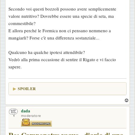
e
Secondo voi questi bozzoli possono avere semplicemente
s
valore nutritivo? Dovrebbe essere una specie di seta, ma
s
commestibile?
a
E allora perché le Formica non ci pensano nemmeno a
g
mangiarli? Forse c'è una differenza sostanziale...
g
i
Qualcuno ha qualche ipotesi attendibile?
o
Vedrò alla prima occasione di sentire il Rigato e vi faccio
sapere.
SPOILER
T
o
dada
p
moderatore
Re: Camponotus vagus - diario di una