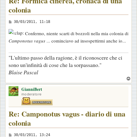
Re: Formica cinerea, cronaca di una
colonia
M
30/03/2011, 11:18
e
Confermo, niente scarti di bozzoli nella mia colonia di
s
Camponotus vagus
... cominciavo ad insospettirmi anche io...
s
a
"L'ultimo passo della ragione, è il riconoscere che ci
g
sono un'infinità di cose che la sorpassano."
g
Blaise Pascal
i
T
o
o
GianniBert
p
moderatore
Re: Camponotus vagus - diario di una
colonia
M
30/03/2011, 13:24