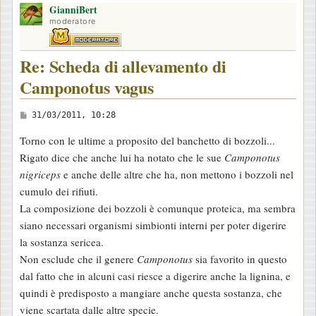
GianniBert
p
moderatore
Re: Scheda di allevamento di
Camponotus vagus
M
31/03/2011, 10:28
e
Torno con le ultime a proposito del banchetto di bozzoli...
s
Rigato dice che anche lui ha notato che le sue
Camponotus
s
nigriceps
e anche delle altre che ha, non mettono i bozzoli nel
a
cumulo dei rifiuti.
g
La composizione dei bozzoli è comunque proteica, ma sembra
g
siano necessari organismi simbionti interni per poter digerire
i
la sostanza sericea.
o
Non esclude che il genere
Camponotus
sia favorito in questo
dal fatto che in alcuni casi riesce a digerire anche la lignina, e
quindi è predisposto a mangiare anche questa sostanza, che
viene scartata dalle altre specie.