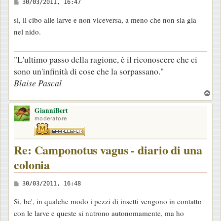
M
30/03/2011, 16:47
e
si, il cibo alle larve e non viceversa, a meno che non sia gia
s
nel nido.
s
a
"L'ultimo passo della ragione, è il riconoscere che ci
g
sono un'infinità di cose che la sorpassano."
g
Blaise Pascal
i
T
o
o
GianniBert
p
moderatore
Re: Camponotus vagus - diario di una
colonia
M
30/03/2011, 16:48
e
Sì, be', in qualche modo i pezzi di insetti vengono in contatto
s
con le larve e queste si nutrono autonomamente, ma ho
s