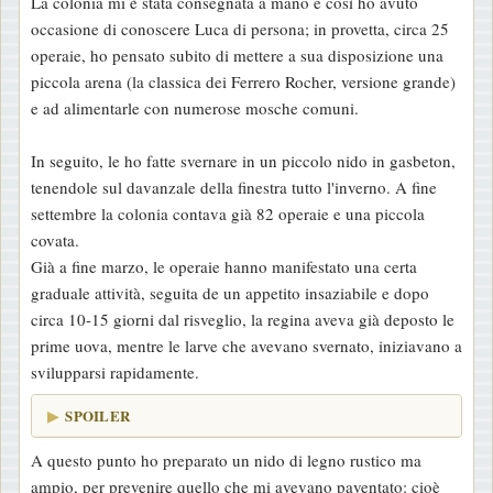
La colonia mi è stata consegnata a mano e così ho avuto
occasione di conoscere Luca di persona; in provetta, circa 25
operaie, ho pensato subito di mettere a sua disposizione una
piccola arena (la classica dei Ferrero Rocher, versione grande)
e ad alimentarle con numerose mosche comuni.
In seguito, le ho fatte svernare in un piccolo nido in gasbeton,
tenendole sul davanzale della finestra tutto l'inverno. A fine
settembre la colonia contava già 82 operaie e una piccola
covata.
Già a fine marzo, le operaie hanno manifestato una certa
graduale attività, seguita de un appetito insaziabile e dopo
circa 10-15 giorni dal risveglio, la regina aveva già deposto le
prime uova, mentre le larve che avevano svernato, iniziavano a
svilupparsi rapidamente.
SPOILER
A questo punto ho preparato un nido di legno rustico ma
ampio, per prevenire quello che mi avevano paventato: cioè