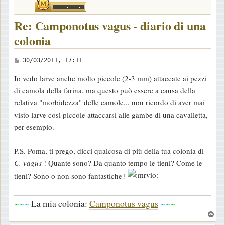
Re: Camponotus vagus - diario di una
colonia
M
30/03/2011, 17:11
e
Io vedo larve anche molto piccole (2-3 mm) attaccate ai pezzi
s
di camola della farina, ma questo può essere a causa della
s
relativa "morbidezza" delle camole... non ricordo di aver mai
a
visto larve così piccole attaccarsi alle gambe di una cavalletta,
g
per esempio.
g
i
P.S. Poma, ti prego, dicci qualcosa di più della tua colonia di
o
C. vagus
! Quante sono? Da quanto tempo le tieni? Come le
tieni? Sono o non sono fantastiche?
~
~
~
La mia colonia:
Camponotus vagus
~
~
~
T
o