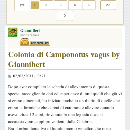
PAGINA
1
DI
23
1
2
3
4
5
…
23
PROSSIMO
GianniBert
moderatore
Colonia di Camponotus vagus by
Giannibert
M
02/03/2011, 9:21
e
Dopo aver compilato la scheda di allevamento di questa
s
specie, raccogliendo dati ed esperienze di tutti quelli che già vi
s
si erano cimentati, ho iniziato anche io un diario di quelle che
a
erano le formiche che cercai di catturare e allevare quando
g
avevo circa 12 anni, rinvenute in una legnaia dove si
g
accatastavano ceppi provenienti dalla Calabria.
i
Era il primo tentativo di inquinamento genetico che posso