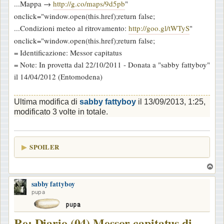
...Mappa →
http://g.co/maps/9d5pb
"
onclick="window.open(this.href);return false;
...Condizioni meteo al ritrovamento:
http://goo.gl/tWTyS
"
onclick="window.open(this.href);return false;
= Identificazione: Messor capitatus
= Note: In provetta dal 22/10/2011 - Donata a "sabby fattyboy"
il 14/04/2012 (Entomodena)
Ultima modifica di
sabby fattyboy
il 13/09/2013, 1:25,
modificato 3 volte in totale.
SPOILER
T
o
sabby fattyboy
p
pupa
Re: Diario (04) Messor capitatus di