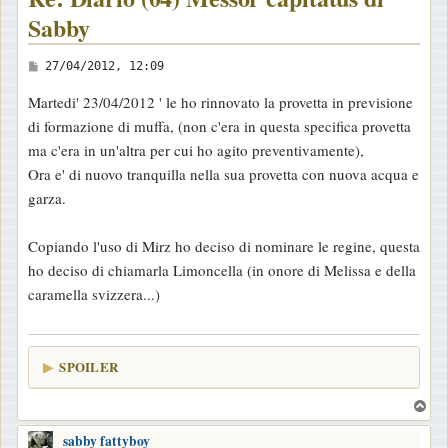
Sabby
M
27/04/2012, 12:09
e
Martedi' 23/04/2012 ' le ho rinnovato la provetta in previsione
s
di formazione di muffa, (non c'era in questa specifica provetta
s
ma c'era in un'altra per cui ho agito preventivamente),
a
Ora e' di nuovo tranquilla nella sua provetta con nuova acqua e
g
garza.
g
i
Copiando l'uso di Mirz ho deciso di nominare le regine, questa
o
ho deciso di chiamarla Limoncella (in onore di Melissa e della
caramella svizzera...)
SPOILER
T
o
sabby fattyboy
p