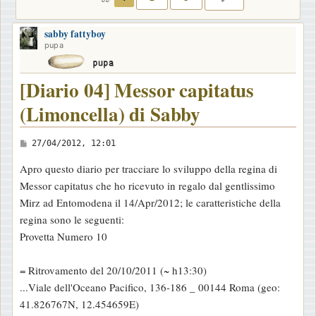
sabby fattyboy
pupa
[Diario 04] Messor capitatus
(Limoncella) di Sabby
M
27/04/2012, 12:01
e
Apro questo diario per tracciare lo sviluppo della regina di
s
Messor capitatus che ho ricevuto in regalo dal gentlissimo
s
Mirz ad Entomodena il 14/Apr/2012; le caratteristiche della
a
regina sono le seguenti:
g
Provetta Numero 10
g
i
= Ritrovamento del 20/10/2011 (~ h13:30)
o
...Viale dell'Oceano Pacifico, 136-186 _ 00144 Roma (geo:
41.826767N, 12.454659E)