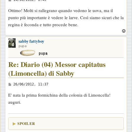
e
Ottimo! Molti si rallegrano quando vedono le uova, ma il
s
punto più importante è vedere le larve. Così siamo sicuri che la
s
regina è feconda e tutto procede bene.
a
T
g
o
g
sabby fattyboy
p
pupa
i
o
Re: Diario (04) Messor capitatus
(Limoncella) di Sabby
M
26/06/2012, 11:37
e
E' nata la prima formichina della colonia di Limoncella!
s
auguri.
s
a
g
SPOILER
g