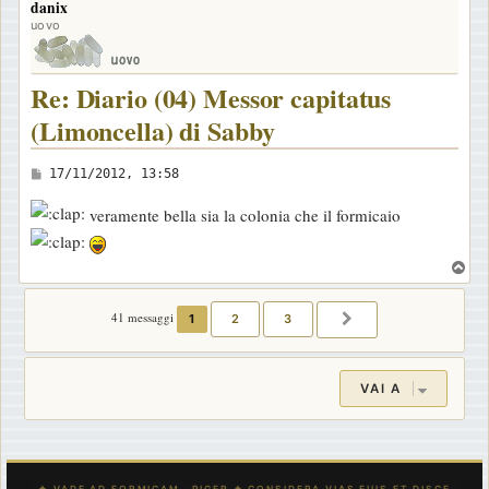
danix
p
g
uovo
g
i
Re: Diario (04) Messor capitatus
o
(Limoncella) di Sabby
M
17/11/2012, 13:58
e
veramente bella sia la colonia che il formicaio
s
s
T
a
o
g
p
41 messaggi
1
2
3
PROSSIMO
g
i
o
VAI A