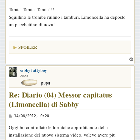
e
Tarata' Tarata' Tarata' !!!
s
Squillino le trombe rullino i tamburi, Limoncella ha deposto
s
un pacchettino di uova!
a
g
g
SPOILER
i
o
T
o
sabby fattyboy
p
pupa
Re: Diario (04) Messor capitatus
(Limoncella) di Sabby
M
14/06/2012, 0:20
e
Oggi ho controllato le formiche approfittando della
s
installazione del nuovo sistema video, volevo avere piu'
s