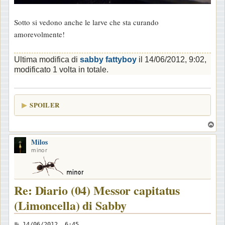
Sotto si vedono anche le larve che sta curando
amorevolmente!
Ultima modifica di
sabby fattyboy
il 14/06/2012, 9:02,
modificato 1 volta in totale.
SPOILER
T
o
Milos
p
minor
Re: Diario (04) Messor capitatus
(Limoncella) di Sabby
M
14/06/2012, 6:45