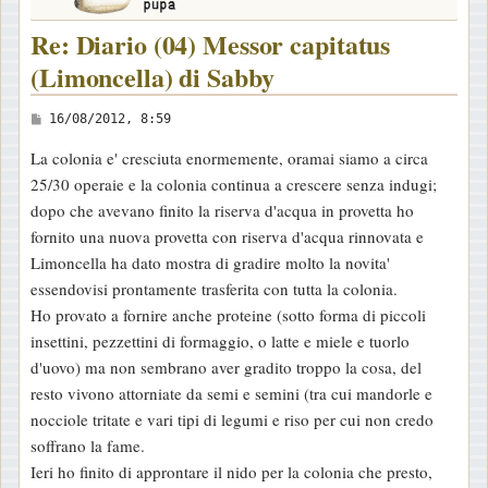
Re: Diario (04) Messor capitatus
(Limoncella) di Sabby
M
16/08/2012, 8:59
e
La colonia e' cresciuta enormemente, oramai siamo a circa
s
25/30 operaie e la colonia continua a crescere senza indugi;
s
dopo che avevano finito la riserva d'acqua in provetta ho
a
fornito una nuova provetta con riserva d'acqua rinnovata e
g
Limoncella ha dato mostra di gradire molto la novita'
g
essendovisi prontamente trasferita con tutta la colonia.
i
Ho provato a fornire anche proteine (sotto forma di piccoli
o
insettini, pezzettini di formaggio, o latte e miele e tuorlo
d'uovo) ma non sembrano aver gradito troppo la cosa, del
resto vivono attorniate da semi e semini (tra cui mandorle e
nocciole tritate e vari tipi di legumi e riso per cui non credo
soffrano la fame.
Ieri ho finito di approntare il nido per la colonia che presto,