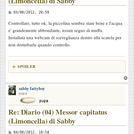
(Limoncella) di Sabby
M
03/06/2012, 20:59
e
Controllato, tutto ok, la piccolina sembra stare bene e l'acqua
s
e' grandemente abbondante, nssun segno di muffa.
s
Installata una webcam di sorveglianza dentro alla scatola per
a
non disturbarla quando controllo.
g
g
i
SPOILER
o
T
o
sabby fattyboy
p
pupa
Re: Diario (04) Messor capitatus
(Limoncella) di Sabby
M
04/06/2012, 18:54