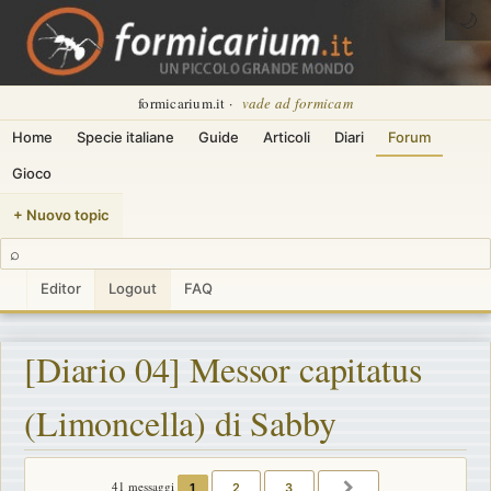
🌙
formicarium.it ·
vade ad formicam
Home
Specie italiane
Guide
Articoli
Diari
Forum
Gioco
+ Nuovo topic
⌕
Editor
Logout
FAQ
[Diario 04] Messor capitatus
(Limoncella) di Sabby
41 messaggi
1
2
3
PROSSIMO