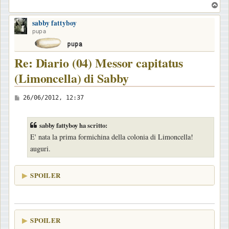
i
T
o
o
sabby fattyboy
p
pupa
Re: Diario (04) Messor capitatus
(Limoncella) di Sabby
M
26/06/2012, 12:37
e
s
sabby fattyboy ha scritto:
s
E' nata la prima formichina della colonia di Limoncella!
a
auguri.
g
g
SPOILER
i
o
SPOILER