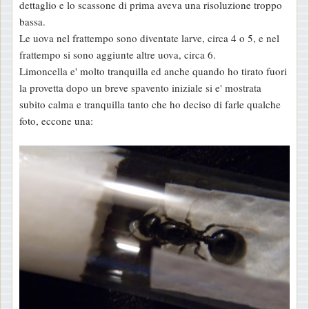
dettaglio e lo scassone di prima aveva una risoluzione troppo
a
bassa.
g
Le uova nel frattempo sono diventate larve, circa 4 o 5, e nel
g
frattempo si sono aggiunte altre uova, circa 6.
i
Limoncella e' molto tranquilla ed anche quando ho tirato fuori
o
la provetta dopo un breve spavento iniziale si e' mostrata
subito calma e tranquilla tanto che ho deciso di farle qualche
foto, eccone una: