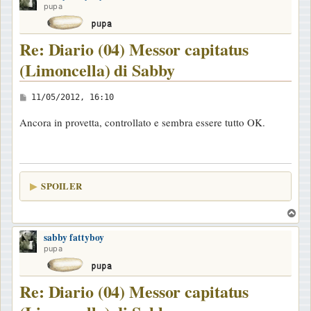
pupa
Re: Diario (04) Messor capitatus
(Limoncella) di Sabby
M
11/05/2012, 16:10
e
Ancora in provetta, controllato e sembra essere tutto OK.
s
s
a
g
SPOILER
g
i
T
o
o
sabby fattyboy
p
pupa
Re: Diario (04) Messor capitatus