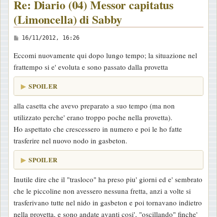
Re: Diario (04) Messor capitatus
(Limoncella) di Sabby
M
16/11/2012, 16:26
e
Eccomi nuovamente qui dopo lungo tempo; la situazione nel
s
frattempo si e' evoluta e sono passato dalla provetta
s
a
SPOILER
g
alla casetta che avevo preparato a suo tempo (ma non
g
utilizzato perche' erano troppo poche nella provetta).
i
Ho aspettato che crescessero in numero e poi le ho fatte
o
trasferire nel nuovo nodo in gasbeton.
SPOILER
Inutile dire che il "trasloco" ha preso piu' giorni ed e' sembrato
che le piccoline non avessero nessuna fretta, anzi a volte si
trasferivano tutte nel nido in gasbeton e poi tornavano indietro
nella provetta, e sono andate avanti cosi', "oscillando" finche'