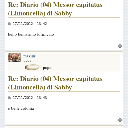
Re: Diario (04) Messor capitatus
(Limoncella) di Sabby
M
17/11/2012, 13:42
e
bello bellissimo formicaio
s
s
T
a
o
maxius
p
g
pupa
g
i
Re: Diario (04) Messor capitatus
o
(Limoncella) di Sabby
M
17/11/2012, 13:43
e
e belle colonia
s
s
T
a
o