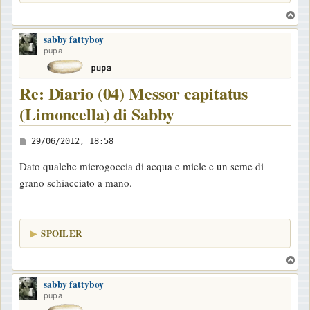
T
o
sabby fattyboy
p
pupa
Re: Diario (04) Messor capitatus
(Limoncella) di Sabby
M
29/06/2012, 18:58
e
Dato qualche microgoccia di acqua e miele e un seme di
s
grano schiacciato a mano.
s
a
g
SPOILER
g
i
T
o
o
sabby fattyboy
p
pupa