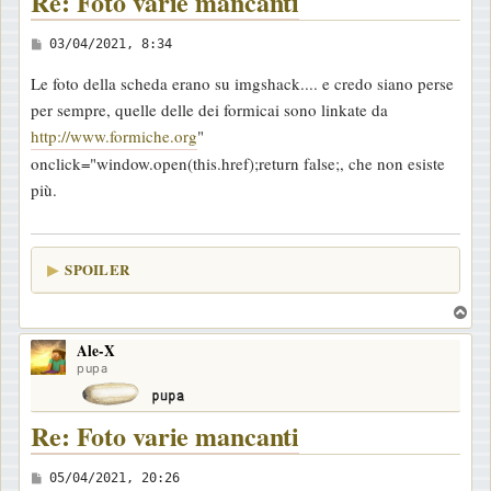
Re: Foto varie mancanti
M
03/04/2021, 8:34
e
Le foto della scheda erano su imgshack.... e credo siano perse
s
per sempre, quelle delle dei formicai sono linkate da
s
http://www.formiche.org
"
a
onclick="window.open(this.href);return false;, che non esiste
g
più.
g
i
o
SPOILER
T
o
Ale-X
p
pupa
Re: Foto varie mancanti
M
05/04/2021, 20:26