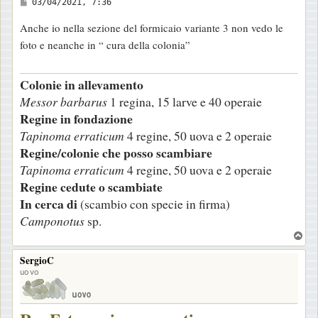
M
03/04/2021, 7:36
e
Anche io nella sezione del formicaio variante 3 non vedo le
s
foto e neanche in “ cura della colonia”
s
a
Colonie in allevamento
g
Messor barbarus
1 regina, 15 larve e 40 operaie
g
Regine in fondazione
i
Tapinoma erraticum
4 regine, 50 uova e 2 operaie
o
Regine/colonie che posso scambiare
Tapinoma erraticum
4 regine, 50 uova e 2 operaie
Regine cedute o scambiate
In cerca di
(scambio con specie in firma)
Camponotus
sp.
T
o
SergioC
p
uovo