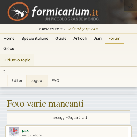
🌙
formicarium.it ·
vade ad formicam
Home
Specie italiane
Guide
Articoli
Diari
Forum
Gioco
+ Nuovo topic
⌕
Editor
Logout
FAQ
Foto varie mancanti
4 messaggi • Pagina
1
di
1
pax
moderatore