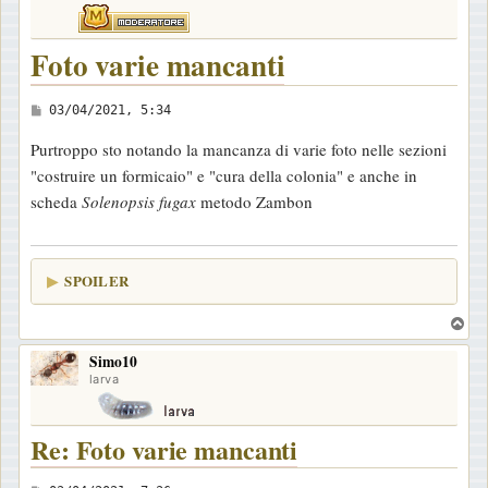
Foto varie mancanti
M
03/04/2021, 5:34
e
Purtroppo sto notando la mancanza di varie foto nelle sezioni
s
"costruire un formicaio" e "cura della colonia" e anche in
s
scheda
Solenopsis fugax
metodo Zambon
a
g
g
SPOILER
i
o
T
o
Simo10
p
larva
Re: Foto varie mancanti