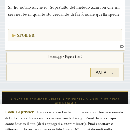
e
Si, ho notato anche io. Sopratutto del metodo Zambon che mi
s
servirebbe in quanto sto cercando di far fondare quella specie.
s
a
g
SPOILER
g
i
T
o
o
4 messaggi • Pagina
1
di
1
p
VAI A
Cookie e privacy.
Usiamo solo cookie tecnici necessari al funzionamento
del sito. Con il tuo consenso usiamo anche Google Analytics per capire
INDICE
CONTATTACI
Tutti gli orari sono
UTC
come è usato il sito (dati aggregati e anonimizzati). Puoi accettare o
rifiutare — la tua scelta resta valida 1 anno. Maggiori dettagli nella