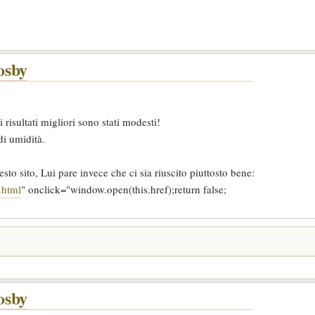
osby
 risultati migliori sono stati modesti!
i umidità.
uesto sito, Lui pare invece che ci sia riuscito piuttosto bene:
.html
" onclick="window.open(this.href);return false;
osby