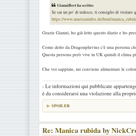
s
GianniBert ha scritto:
s
Se sai un po' di tedesco, ti consiglio di visitare 
a
https://www.ameiseninfos.de/html/manica_rubid
g
g
Grazie Gianni, ho già letto questo diario e ho pr
i
o
Come detto da Dragonpluvius c'è una persona che 
Questa persona però vive in UK quindi il clima pi
Che voi sappiate, mi conviene alimentare le colon
- Le informazioni qui pubblicate appartengo
è da considerarsi una violazione alla proprie
SPOILER
Re: Manica rubida by NickCr