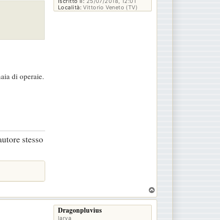
Iscritto il:
25/07/2018, 12:01
Località:
Vittorio Veneto (TV)
aia di operaie.
autore stesso
T
o
p
Dragonpluvius
larva