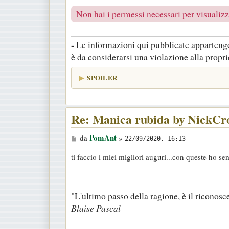
Non hai i permessi necessari per visualizza
- Le informazioni qui pubblicate appartengo
è da considerarsi una violazione alla proprie
SPOILER
Re: Manica rubida by NickCr
M
PomAnt
da
»
22/09/2020, 16:13
e
ti faccio i miei migliori auguri...con queste ho sem
s
s
a
"L'ultimo passo della ragione, è il riconosc
g
Blaise Pascal
g
i