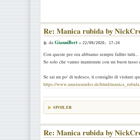
o
Re: Manica rubida by NickCr
M
GianniBert
da
»
22/09/2020, 17:24
e
Con queste per ora abbiamo sempre fallito tutti... i
s
So solo che vanno mantenute con un buon tasso d
s
a
Se sai un po' di tedesco, ti consiglio di visitare q
g
https://www.ameiseninfos.de/html/manica_rubida
g
i
o
SPOILER
Re: Manica rubida by NickCr