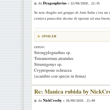
M
Dragonpluvius
da
»
22/09/2020, 22:35
e
Se non sbaglio nel gruppo di Ants Italia c'era un
s
contava parecchie decine di operaie ed una buon
s
a
g
SPOILER
g
i
cerco:
o
Strongylognathus sp.
Tetramorium atratulus
Strumigenys sp.
Cryptopone ochracea
(scambio con specie in firma)
Re: Manica rubida by NickCr
M
NickCrosby
da
»
26/09/2020, 21:09
e