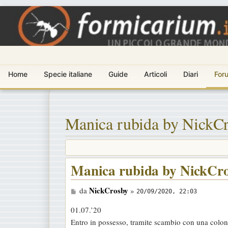
Home
Specie italiane
Guide
Articoli
Diari
For
Manica rubida by NickC
Manica rubida by NickCr
M
NickCrosby
da
»
20/09/2020, 22:03
e
01.07.’20
s
Entro in possesso, tramite scambio con una colon
s