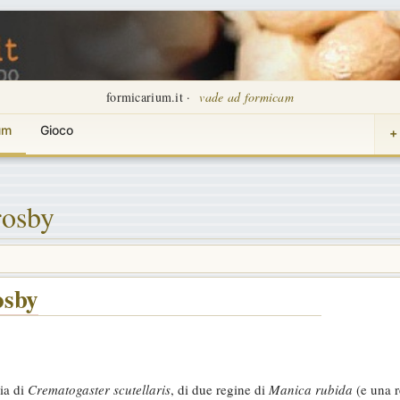
formicarium.it ·
vade ad formicam
um
Gioco
+
rosby
osby
ia di
Crematogaster scutellaris
, di due regine di
Manica rubida
(e una r