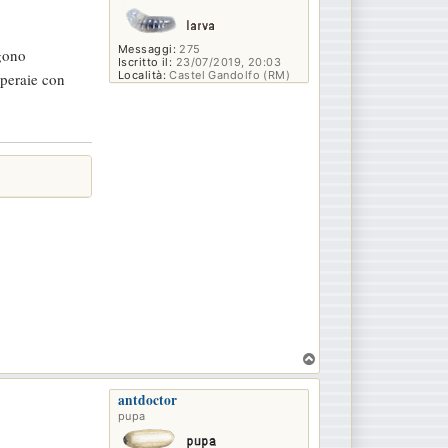
Messaggi:
275
ngono
Iscritto il:
23/07/2019, 20:03
Località:
Castel Gandolfo (RM)
operaie con
T
o
p
antdoctor
pupa