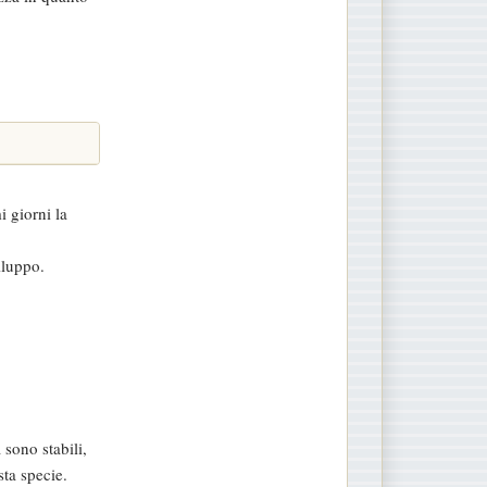
 giorni la
iluppo.
sono stabili,
ta specie.