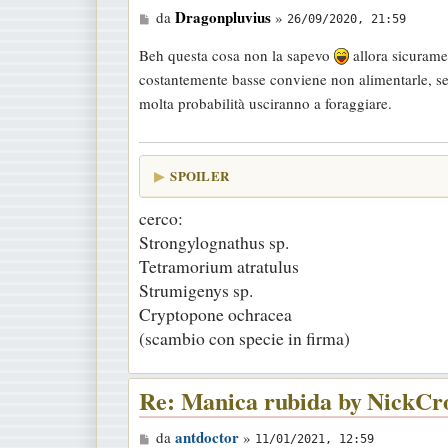
M
Dragonpluvius
da
»
26/09/2020, 21:59
e
Beh questa cosa non la sapevo
allora sicurame
s
costantemente basse conviene non alimentarle, se
s
molta probabilità usciranno a foraggiare.
a
g
g
SPOILER
i
o
cerco:
Strongylognathus sp.
Tetramorium atratulus
Strumigenys sp.
Cryptopone ochracea
(scambio con specie in firma)
Re: Manica rubida by NickCr
M
antdoctor
da
»
11/01/2021, 12:59