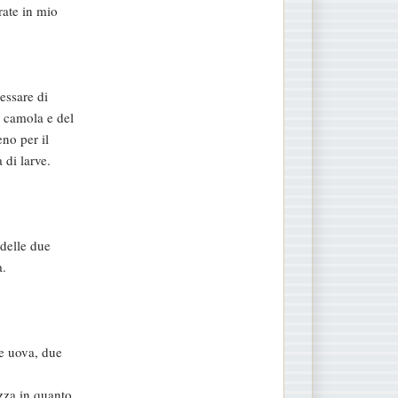
rate in mio
essare di
i camola e del
eno per il
 di larve.
delle due
a.
se uova, due
zza in quanto