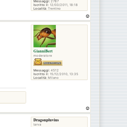
Messaggi:
2787
Iscritto il:
12/03/2011, 18:18
Località:
Trentino
T
o
p
GianniBert
moderatore
Messaggi:
4512
Iscritto il:
15/12/2010, 13:35
Località:
Milano
T
o
p
Dragonpluvius
larva