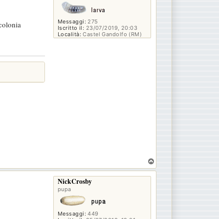
Messaggi:
275
colonia
Iscritto il:
23/07/2019, 20:03
Località:
Castel Gandolfo (RM)
T
o
p
NickCrosby
pupa
Messaggi:
449