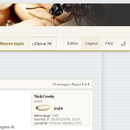
🌙
 Nuovo topic
⌕
Editor
Logout
FAQ
Cerca
⌘K
10 messaggi • Pagina
1
di
1
NickCrosby
pupa
Messaggi:
449
Iscritto il:
25/07/2018, 12:01
Località:
Vittorio Veneto (TV)
egina di