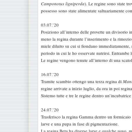
Camponotus ligniperda
). Le regine sono state t
a
possesso sono state alimentate saltuariamente con
g
g
03.07.’20
i
Posiziono all’interno delle provette un divisorio i
o
meno la regina durante l’inserimento e la rimozio
miele diluito su cui si fiondano immediatamente, n
periodo in cui le ho osservate nutrirsi. Entrambe 
Le regine vengono tenute all’interno di una scato
16.07.’20
Tramite scambio ottengo una terza regina di
Mani
regine arrivate a inizio luglio, da ora in poi regi
Sistemo tutte e tre le regine dentro un’incubatric
24.07.’20
Trasferisco la regina Gamma dentro un formicaio c
larve e una pupa in fase di pigmentazione.
La regina Beta ha diverse larve e qualche uovo, 