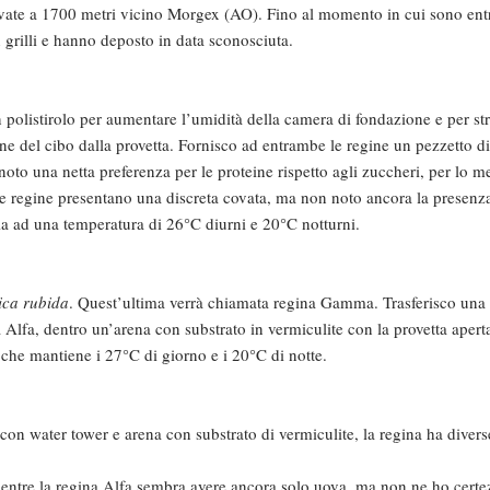
rovate a 1700 metri vicino Morgex (AO). Fino al momento in cui sono ent
 grilli e hanno deposto in data sconosciuta.
n polistirolo per aumentare l’umidità della camera di fondazione e per str
ne del cibo dalla provetta. Fornisco ad entrambe le regine un pezzetto d
oto una netta preferenza per le proteine rispetto agli zuccheri, per lo m
le regine presentano una discreta covata, ma non noto ancora la presenza
la ad una temperatura di 26°C diurni e 20°C notturni.
ca rubida
. Quest’ultima verrà chiamata regina Gamma. Trasferisco una 
na Alfa, dentro un’arena con substrato in vermiculite con la provetta apert
e che mantiene i 27°C di giorno e i 20°C di notte.
on water tower e arena con substrato di vermiculite, la regina ha diver
mentre la regina Alfa sembra avere ancora solo uova, ma non ne ho certe