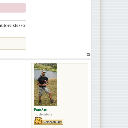
autore stesso
T
o
p
PomAnt
moderatore