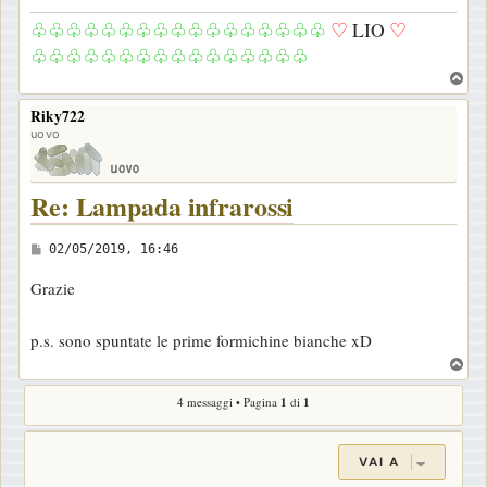
a
♧♧♧♧♧♧♧♧♧♧♧♧♧♧♧♧♧
♡
LIO
♡
g
♧♧♧♧♧♧♧♧♧♧♧♧♧♧♧♧
g
T
i
o
o
Riky722
p
uovo
Re: Lampada infrarossi
M
02/05/2019, 16:46
e
Grazie
s
s
p.s. sono spuntate le prime formichine bianche xD
a
T
g
o
g
4 messaggi • Pagina
1
di
1
p
i
o
VAI A