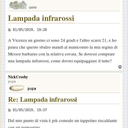
Lampada infrarossi
M
01/05/2019, 19:26
e
A Vicenza un giorno ci sono 24 gradi e l'altro scarsi 21, e ho
s
paura che questo sbalzo mandi al manicomio la mia regina di
s
Messor barbarus con la relativa covata. Se dovessi comprare
a
una lampada infrarossi, come dovrei equipaggiare il tutto?
g
T
g
o
NickCrosby
i
p
pupa
o
Re: Lampada infrarossi
M
01/05/2019, 19:37
e
Dal mio punto di vista è più comodo un tappetino riscaldante
s
con un termostato