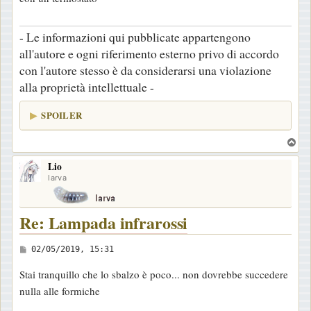
s
a
- Le informazioni qui pubblicate appartengono
g
all'autore e ogni riferimento esterno privo di accordo
g
con l'autore stesso è da considerarsi una violazione
i
alla proprietà intellettuale -
o
SPOILER
T
o
Lio
p
larva
Re: Lampada infrarossi
M
02/05/2019, 15:31
e
Stai tranquillo che lo sbalzo è poco... non dovrebbe succedere
s
nulla alle formiche
s