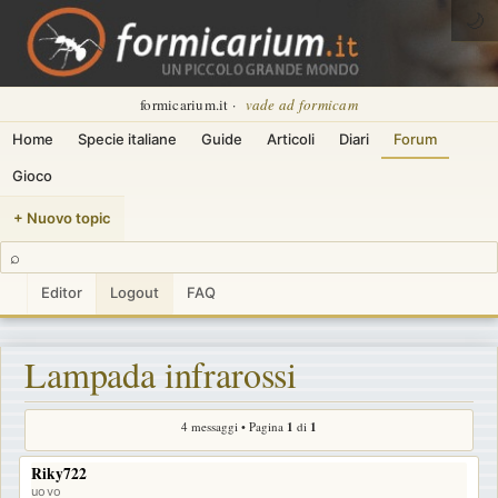
🌙
formicarium.it ·
vade ad formicam
Home
Specie italiane
Guide
Articoli
Diari
Forum
Gioco
+ Nuovo topic
⌕
Editor
Logout
FAQ
Lampada infrarossi
4 messaggi • Pagina
1
di
1
Riky722
uovo