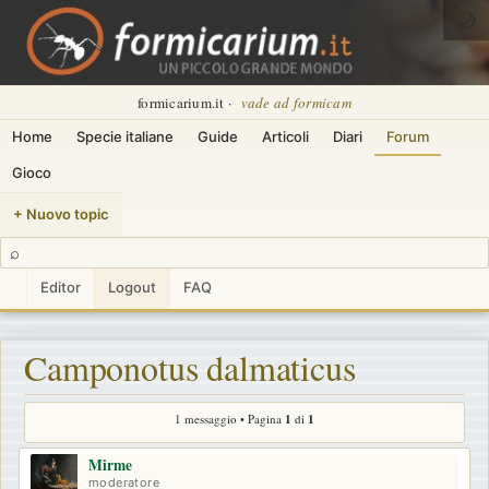
🌙
formicarium.it ·
vade ad formicam
Home
Specie italiane
Guide
Articoli
Diari
Forum
Gioco
+ Nuovo topic
⌕
Editor
Logout
FAQ
Camponotus dalmaticus
1 messaggio • Pagina
1
di
1
Mirme
moderatore