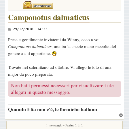
Camponotus dalmaticus
M
29/12/2018, 14:33
e
Prese e gentilmente inviatemi da Winny, ecco a voi
s
Camponotus dalmaticus
, una tra le specie meno raccolte del
s
genere a cui appartiene.
a
g
Trovate nel salernitano ad ottobre. Vi allego le foto di una
g
major da poco preparata.
i
o
Non hai i permessi necessari per visualizzare i file
allegati in questo messaggio.
Quando Elia non c'è, le formiche ballano
T
o
1 messaggio • Pagina
1
di
1
p