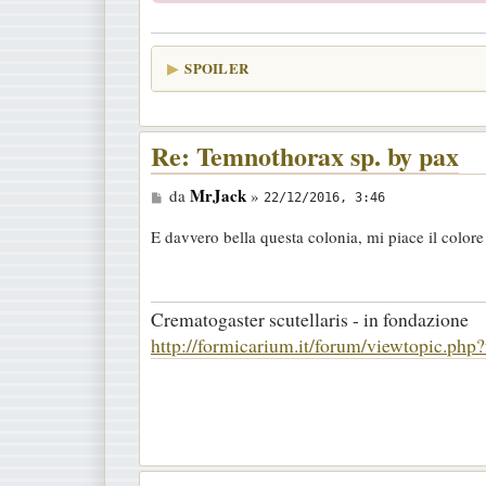
SPOILER
Re: Temnothorax sp. by pax
M
MrJack
da
»
22/12/2016, 3:46
e
E davvero bella questa colonia, mi piace il colore 
s
s
a
Crematogaster scutellaris - in fondazione
g
http://formicarium.it/forum/viewtopic.ph
g
i
o