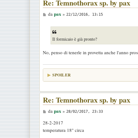
Re: Temnothorax sp. by pax
M
pax
da
»
22/12/2016, 13:15
e
s
s
Il formicaio è già pronto?
a
g
No, penso di tenerle in provetta anche l'anno pro
g
i
o
SPOILER
Re: Temnothorax sp. by pax
M
pax
da
»
28/02/2017, 23:33
e
28-2-2017
s
temperatura 18° circa
s