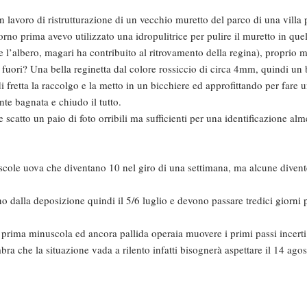
n lavoro di ristrutturazione di un vecchio muretto del parco di una villa 
rno prima avevo utilizzato una idropulitrice per pulire il muretto in que
 l’albero, magari ha contribuito al ritrovamento della regina), proprio m
a fuori? Una bella reginetta dal colore rossiccio di circa 4mm, quindi un 
i fretta la raccolgo e la metto in un bicchiere ed approfittando per fare 
te bagnata e chiudo il tutto.
e scatto un paio di foto orribili ma sufficienti per una identificazione al
scole uova che diventano 10 nel giro di una settimana, ma alcune diven
 dalla deposizione quindi il 5/6 luglio e devono passare tredici giorni 
a prima minuscola ed ancora pallida operaia muovere i primi passi incerti
ra che la situazione vada a rilento infatti bisognerà aspettare il 14 ago