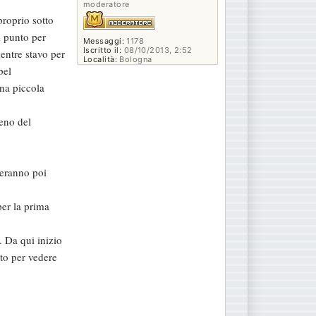
moderatore
proprio sotto
l punto per
Messaggi:
1178
Iscritto il:
08/10/2013, 2:52
entre stavo per
Località:
Bologna
bel
una piccola
meno del
teranno poi
per la prima
. Da qui inizio
sto per vedere