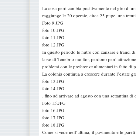
e
La cosa però cambia positivamente nel giro di un
s
raggiunge le 20 operaie, circa 25 pupe, una trenti
s
Foto 9.JPG
a
foto 10.JPG
g
foto 11.JPG
g
foto 12.JPG
i
In questo periodo le nutro con zanzare e tranci di
o
larve di Tenebrio molitor, perdono però attrazione
problemi con le preferenze alimentari in fatto di p
La colonia continua a crescere durante l’estate
foto 13.JPG
foto 14.JPG
..fino ad arrivare ad agosto con una settantina di 
Foto 15.JPG
foto 16.JPG
foto 17.JPG
foto 18.JPG
Come si vede nell’ultima, il pavimento e le pareti