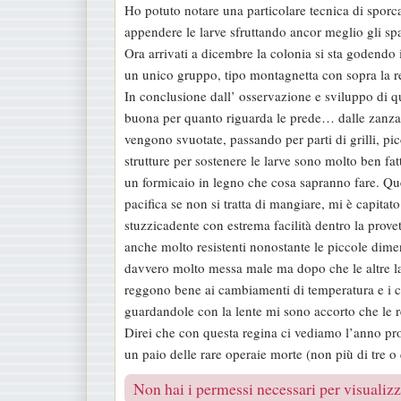
Ho potuto notare una particolare tecnica di sporcar
appendere le larve sfruttando ancor meglio gli spaz
Ora arrivati a dicembre la colonia si sta godendo i
un unico gruppo, tipo montagnetta con sopra la r
In conclusione dall’ osservazione e sviluppo di q
buona per quanto riguarda le prede… dalle zanzare
vengono svuotate, passando per parti di grilli, pi
strutture per sostenere le larve sono molto ben f
un formicaio in legno che cosa sapranno fare. Que
pacifica se non si tratta di mangiare, mi è capitato
stuzzicadente con estrema facilità dentro la prov
anche molto resistenti nonostante le piccole dime
davvero molto messa male ma dopo che le altre la 
reggono bene ai cambiamenti di temperatura e i ca
guardandole con la lente mi sono accorto che le rep
Direi che con questa regina ci vediamo l’anno pr
un paio delle rare operaie morte (non più di tre o 
Non hai i permessi necessari per visualizza