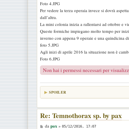
Foto 4.JPG
Per vedere la terza operaia invece si dovrà aspett
dall’altra.
La mini colonia inizia a rallentarsi ad ottobre e v
Queste formiche impiegano molto tempo per iniziar
inverno con appena 9 operaie e una quindicina di
foto 5.JPG
Agli inizi di aprile 2016 la situazione non è cam
Foto 6.JPG
Non hai i permessi necessari per visualizza
SPOILER
Re: Temnothorax sp. by pax
M
pax
da
»
05/12/2016, 17:07