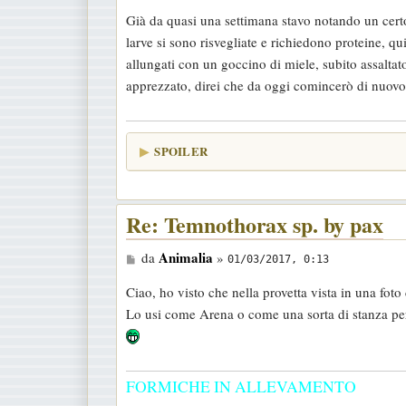
a
Già da quasi una settimana stavo notando un cer
g
larve si sono risvegliate e richiedono proteine, qu
g
allungati con un goccino di miele, subito assalta
i
apprezzato, direi che da oggi comincerò di nuovo 
o
SPOILER
Re: Temnothorax sp. by pax
M
Animalia
da
»
01/03/2017, 0:13
e
Ciao, ho visto che nella provetta vista in una foto
s
Lo usi come Arena o come una sorta di stanza per 
s
a
g
FORMICHE IN ALLEVAMENTO
g