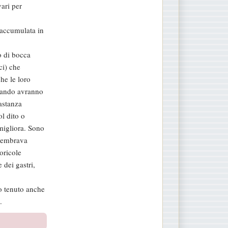
vari per
a accumulata in
o di bocca
ci) che
he le loro
quando avranno
astanza
ol dito o
migliora. Sono
 sembrava
oricole
dei gastri,
o tenuto anche
.