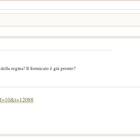
della regina! Il formicaio è già pronto?
p?f=10&t=12088