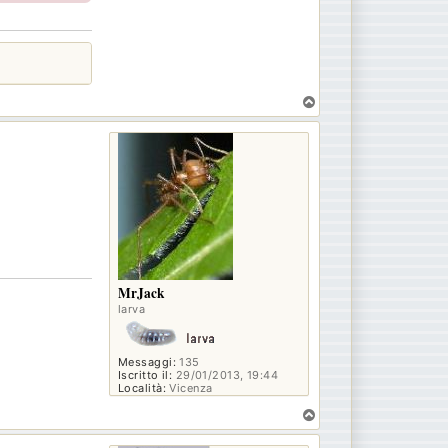
T
o
p
MrJack
larva
Messaggi:
135
Iscritto il:
29/01/2013, 19:44
Località:
Vicenza
T
o