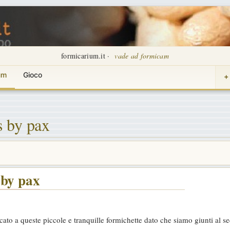
formicarium.it ·
vade ad formicam
um
Gioco
+
s by pax
 by pax
dicato a queste piccole e tranquille formichette dato che siamo giunti al 