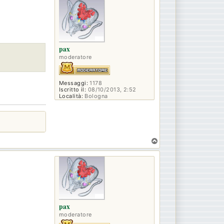
p
pax
moderatore
Messaggi:
1178
Iscritto il:
08/10/2013, 2:52
Località:
Bologna
T
o
p
pax
moderatore