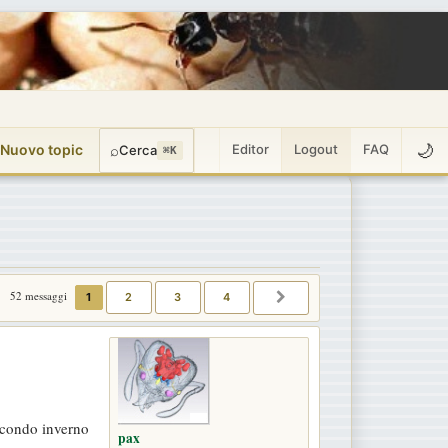
🌙
 Nuovo topic
⌕
Editor
Logout
FAQ
Cerca
⌘K
52 messaggi
1
2
3
4
PROSSIMO
secondo inverno
pax