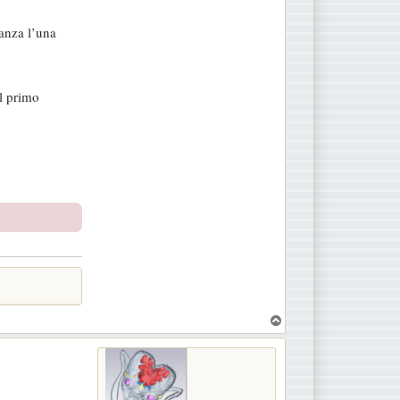
tanza l’una
al primo
T
o
p