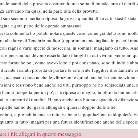
e le pareti della provetta costruendo una sorta di impalcatura di detriti 
i arrivando fin quasi nella parte alta della provetta.
l suo secondo meritato riposo, la grossa quantità di larve in stasi è stat
egina e gran parte delle operaie ammassate.
uesta colonietta ho potuto notare queste cose, come già detto sono molt
 alle larve di Tenebrio molitor (opportunamente tagliate in piccoli tran
ccoli ragni e varie specie di moscerini, in somma, mangiano di tutto. Anc
atte, e pensandoci devono esserlo dato i luoghi in cui vivono, vedremo 
ste formiche poi, come avevo letto e poi constatato, sono di indole abb
 durante i cambi provetta di portare le rare lente fuggitive direttamente c
etta, accusano poco anche le vibrazioni e quindi anche la manutenzione 
nsioni e resistono bene anche ad urti, purtroppo ne ho schiacciata una,
hanno ricoperta per un po’, si è ripresa al meglio, in oltre da buone arb
li o aumenti di umidità. Hanno anche una buona capacità di dilatazione 
lette hanno dei gastri allungati e quasi il doppio delle altre.
ossimo, e probabilmente se tutto va bene la popolazione raddoppierà. H
quattro in tutto) magari per una futura identificazione anche della specie
re i file allegati in questo messaggio.