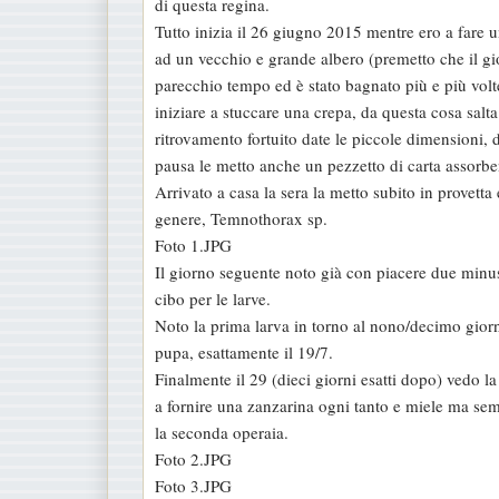
di questa regina.
s
Tutto inizia il 26 giugno 2015 mentre ero a fare u
a
ad un vecchio e grande albero (premetto che il gio
g
parecchio tempo ed è stato bagnato più e più volte
g
iniziare a stuccare una crepa, da questa cosa salt
i
ritrovamento fortuito date le piccole dimensioni, d
o
pausa le metto anche un pezzetto di carta assorben
Arrivato a casa la sera la metto subito in provetta 
genere, Temnothorax sp.
Foto 1.JPG
Il giorno seguente noto già con piacere due minu
cibo per le larve.
Noto la prima larva in torno al nono/decimo giorno
pupa, esattamente il 19/7.
Finalmente il 29 (dieci giorni esatti dopo) vedo l
a fornire una zanzarina ogni tanto e miele ma semb
la seconda operaia.
Foto 2.JPG
Foto 3.JPG