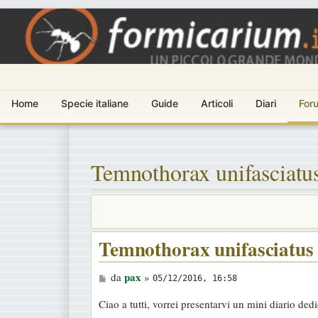
Home
Specie italiane
Guide
Articoli
Diari
For
Temnothorax unifasciatu
Temnothorax unifasciatus
M
pax
da
»
05/12/2016, 16:58
e
Ciao a tutti, vorrei presentarvi un mini diario de
s