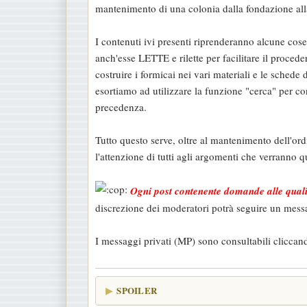
mantenimento di una colonia dalla fondazione all
a
g
I contenuti ivi presenti riprenderanno alcune cose
g
anch'esse LETTE e rilette per facilitare il proce
i
costruire i formicai nei vari materiali e le sched
o
esortiamo ad utilizzare la funzione "cerca" per con
precedenza.
Tutto questo serve, oltre al mantenimento dell'ord
l'attenzione di tutti agli argomenti che verranno q
Ogni post contenente domande alle quali 
discrezione dei moderatori potrà seguire un mess
I messaggi privati (MP) sono consultabili cliccando
SPOILER