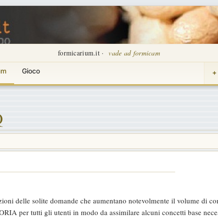
formicarium.it ·
vade ad formicam
um
Gioco
+
Q
etizioni delle solite domande che aumentano notevolmente il volume di 
ORIA per tutti gli utenti in modo da assimilare alcuni concetti base neces