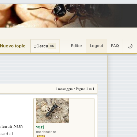
🌙
 Nuovo topic
⌕
Editor
Logout
FAQ
Cerca
⌘K
1 messaggio • Pagina
1
di
1
contenuti NON
yurj
moderatore
sari al