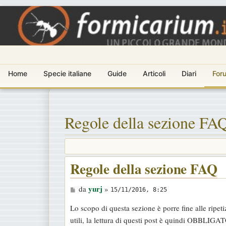
Home
Specie italiane
Guide
Articoli
Diari
For
Regole della sezione FA
Regole della sezione FAQ
M
yurj
da
»
15/11/2016, 8:25
e
Lo scopo di questa sezione è porre fine alle rip
s
utili, la lettura di questi post è quindi OBBLIGAT
s