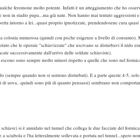
 qualche feromone molto potente. Infatti è un atteggiamento che ho osser
ate non in stadio pupa...ma già nate. Non hanno mai tentato aggressioni e
tta intorno a lei...quasi proprio ipnotizzate, prendendosene cura quasi
una colonia numerosa (quindi con poche esigenze a livello di consumo)
otato che le operaie "schiavizzate" che uscivano se disturbavi il nido er
ncate successivamente dall'arrivo delle soldate schiaviste).
he escono sono sempre molto minori rispetto a quelle che sono nel formic
do (sempre quando non si sentono disturbati). E a parte queste 4-5, solo
li di uova...quindi sono più di quanto pensassi) sembrano non comportar
schiave) si è annidato nel tunnel che collega le due facciate del formica
a sciabola e l'ha letteralmente sollevata e portata nel tunnel...spero non