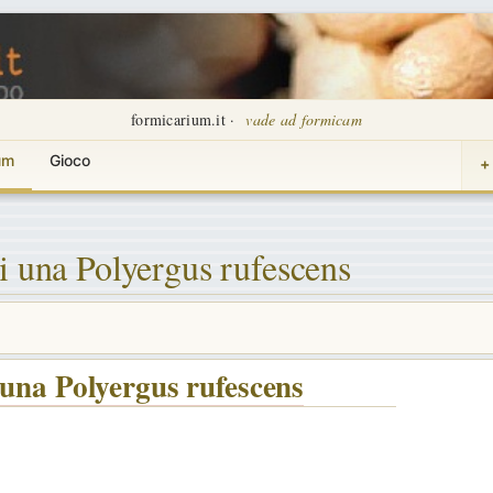
formicarium.it ·
vade ad formicam
um
Gioco
+
i una Polyergus rufescens
 una Polyergus rufescens