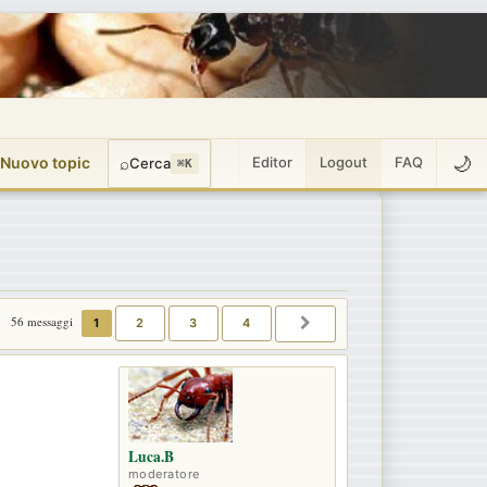
🌙
 Nuovo topic
⌕
Editor
Logout
FAQ
Cerca
⌘K
56 messaggi
1
2
3
4
PROSSIMO
Luca.B
moderatore