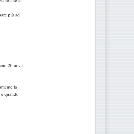
avano che le
sare più ad
lmeno 20 uova
lamente la
) e quando