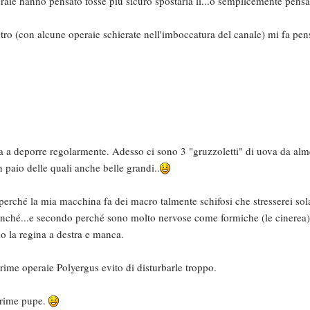
ie hanno pensato fosse più sicuro spostarla li...o semplicemente pens
entro (con alcune operaie schierate nell'imboccatura del canale) mi fa pen
nua a deporre regolarmente. Adesso ci sono 3 "gruzzoletti" di uova da a
 paio delle quali anche belle grandi..
 perché la mia macchina fa dei macro talmente schifosi che stresserei so
nché...e secondo perché sono molto nervose come formiche (le cinerea
o la regina a destra e manca.
ime operaie Polyergus evito di disturbarle troppo.
prime pupe.