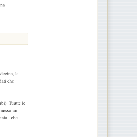
ina
decina, la
dati che
bi). Tuutte le
, messo un
onia...che