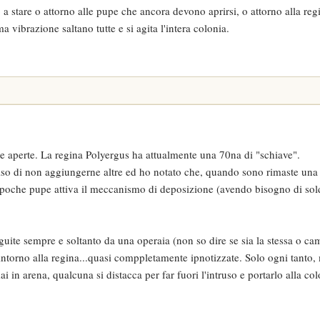
a stare o attorno alle pupe che ancora devono aprirsi, o attorno alla reg
ibrazione saltano tutte e si agita l'intera colonia.
e aperte. La regina Polyergus ha attualmente una 70na di "schiave".
iso di non aggiungerne altre ed ho notato che, quando sono rimaste una 
e poche pupe attiva il meccanismo di deposizione (avendo bisogno di sol
te sempre e soltanto da una operaia (non so dire se sia la stessa o cam
" intorno alla regina...quasi comppletamente ipnotizzate. Solo ogni tanto
 in arena, qualcuna si distacca per far fuori l'intruso e portarlo alla col