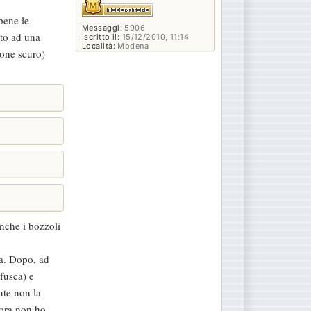
bene le
Messaggi:
5906
ato ad una
Iscritto il:
15/12/2010, 11:14
Località:
Modena
rone scuro)
anche i bozzoli
ra. Dopo, ad
 fusca) e
nte non la
cora non ho