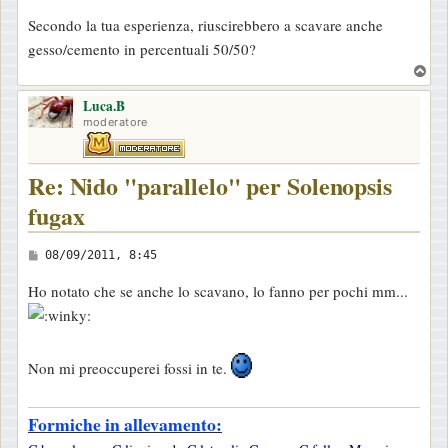
g
Secondo la tua esperienza, riuscirebbero a scavare anche
i
gesso/cemento in percentuali 50/50?
o
T
o
Luca.B
p
moderatore
Re: Nido "parallelo" per Solenopsis
fugax
M
08/09/2011, 8:45
e
Ho notato che se anche lo scavano, lo fanno per pochi mm...
s
s
a
Non mi preoccuperei fossi in te.
g
g
i
Formiche in allevamento:
o