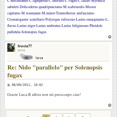
C.herculeanus-C.ligniperda-C.lateralis-C.vagus-C.fallax-Myrmica
sabuleti-Dolicoderus quadripunctatus-M.scabrinodis-Messor
capitatus-M.wasmanni-M.minor-Temnothorax unifasciatus-
Crematogaster scutellaris-Polyergus rufescens-Lasius emarginatus-L.
flavus-Lasius niger-Lasius umbratus-Lasius fuliginosus-Pheidole
pallidula-Solenopsis fugax
T
o
freccia77
p
larva
Re: Nido "parallelo" per Solenopsis
fugax
M
08/09/2011, 10:02
e
Grazie Luca.B allora non mi preoccupo ciao!
s
s
T
a
o
p
g