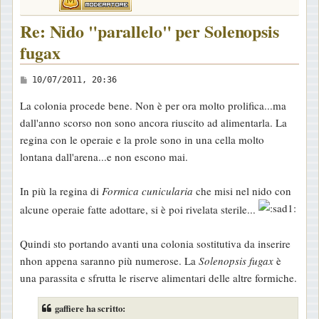
Re: Nido "parallelo" per Solenopsis
fugax
M
10/07/2011, 20:36
e
La colonia procede bene. Non è per ora molto prolifica...ma
s
dall'anno scorso non sono ancora riuscito ad alimentarla. La
s
regina con le operaie e la prole sono in una cella molto
a
lontana dall'arena...e non escono mai.
g
g
In più la regina di
Formica cunicularia
che misi nel nido con
i
alcune operaie fatte adottare, si è poi rivelata sterile...
o
Quindi sto portando avanti una colonia sostitutiva da inserire
nhon appena saranno più numerose. La
Solenopsis fugax
è
una parassita e sfrutta le riserve alimentari delle altre formiche.
gaffiere ha scritto: