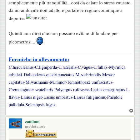
semplicemente più tranquillità...così da calare lo stress causato
da un ambiente non adatto e portare le regine comunque a
deporre.
Quindi non direi che non possano evitare di fondare per
pleometrosi...
Formiche in allevamento:
C.herculeanus-C.ligniperda-C.lateralis-C.vagus-C.fallax-Myrmica
sabuleti-Dolicoderus quadripunctatus-M.scabrinodis-Messor
capitatus-M.wasmanni-M.minor-Temnothorax unifasciatus-
Crematogaster scutellaris-Polyergus rufescens-Lasius emarginatus-L.
flavus-Lasius niger-Lasius umbratus-Lasius fuliginosus-Pheidole
pallidula-Solenopsis fugax
T
o
zambon
p
moderatore