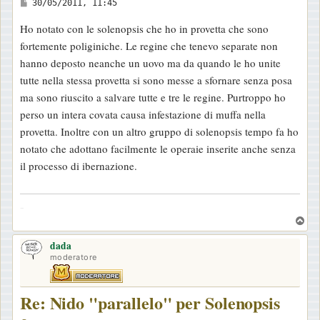
M
30/05/2011, 11:45
e
Ho notato con le solenopsis che ho in provetta che sono
s
fortemente poliginiche. Le regine che tenevo separate non
s
hanno deposto neanche un uovo ma da quando le ho unite
a
tutte nella stessa provetta si sono messe a sfornare senza posa
g
ma sono riuscito a salvare tutte e tre le regine. Purtroppo ho
g
perso un intera covata causa infestazione di muffa nella
i
provetta. Inoltre con un altro gruppo di solenopsis tempo fa ho
o
notato che adottano facilmente le operaie inserite anche senza
il processo di ibernazione.
-
T
o
dada
p
moderatore
Re: Nido "parallelo" per Solenopsis