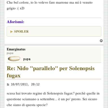
Che bel colore, io lo volevo fare marrone ma mi è venuto
s
grigio :( xD
s
a
Aforismi:
g
g
SPOILER
i
o
T
o
Emarginatus
p
pupa
Re: Nido "parallelo" per Solenopsis
fugax
M
10/07/2011, 20:12
e
scusa hai trovato regine di Solenopsis fugax? perchè quelle in
s
questione sciamano a settembre... è un po' presto. Sei sicuro
s
che siano di questa specie?
a