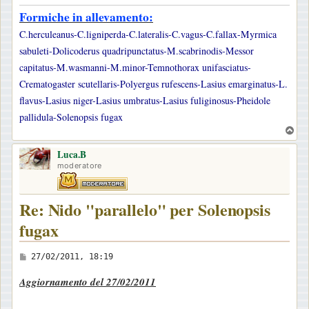
Formiche in allevamento:
C.herculeanus-C.ligniperda-C.lateralis-C.vagus-C.fallax-Myrmica
sabuleti-Dolicoderus quadripunctatus-M.scabrinodis-Messor
capitatus-M.wasmanni-M.minor-Temnothorax unifasciatus-
Crematogaster scutellaris-Polyergus rufescens-Lasius emarginatus-L.
flavus-Lasius niger-Lasius umbratus-Lasius fuliginosus-Pheidole
pallidula-Solenopsis fugax
T
o
Luca.B
p
moderatore
Re: Nido "parallelo" per Solenopsis
fugax
M
27/02/2011, 18:19
e
Aggiornamento del 27/02/2011
s
s