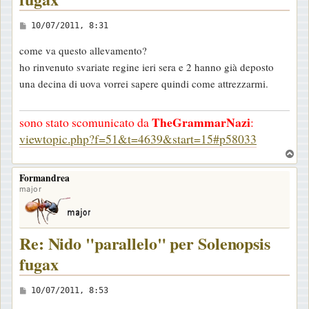
M
10/07/2011, 8:31
e
come va questo allevamento?
s
ho rinvenuto svariate regine ieri sera e 2 hanno già deposto
s
una decina di uova vorrei sapere quindi come attrezzarmi.
a
g
TheGrammarNazi
sono stato scomunicato da
:
g
viewtopic.php?f=51&t=4639&start=15#p58033
i
T
o
o
Formandrea
p
major
Re: Nido "parallelo" per Solenopsis
fugax
M
10/07/2011, 8:53
e