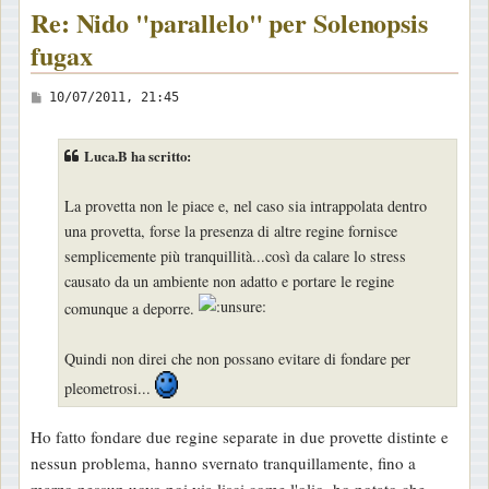
Re: Nido "parallelo" per Solenopsis
fugax
M
10/07/2011, 21:45
e
s
Luca.B ha scritto:
s
a
La provetta non le piace e, nel caso sia intrappolata dentro
g
una provetta, forse la presenza di altre regine fornisce
g
semplicemente più tranquillità...così da calare lo stress
i
causato da un ambiente non adatto e portare le regine
o
comunque a deporre.
Quindi non direi che non possano evitare di fondare per
pleometrosi...
Ho fatto fondare due regine separate in due provette distinte e
nessun problema, hanno svernato tranquillamente, fino a
marzo nessun uovo poi via lisci come l'olio, ho notato che