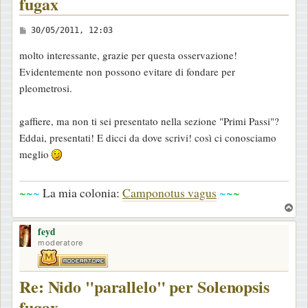
fugax
M
30/05/2011, 12:03
e
molto interessante, grazie per questa osservazione!
s
Evidentemente non possono evitare di fondare per
s
pleometrosi.
a
g
gaffiere, ma non ti sei presentato nella sezione "Primi Passi"?
g
Eddai, presentati! E dicci da dove scrivi! così ci conosciamo
i
meglio
o
~
~
~
La mia colonia:
Camponotus vagus
~
~
~
T
o
feyd
p
moderatore
Re: Nido "parallelo" per Solenopsis
fugax