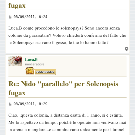
fugax
M
08/09/2011, 6:24
e
Luca.B come procedono le solenopsys? Sono ancora senza
s
colonie da parassitare? Volevo chiederti conferma del fatto che
s
le Solenopsys scavano il gesso, le tue lo hanno fatto?
a
T
g
o
g
Luca.B
p
moderatore
i
o
Re: Nido "parallelo" per Solenopsis
fugax
M
08/09/2011, 8:29
e
Ciao...questa colonia, a distanza esatta di 1 anno, si è estinta.
s
Me lo aspettavo da tempo, poichè le operaie non venivano mai
s
in arena a mangiare...e camminavano unicamente per i tunnel
a