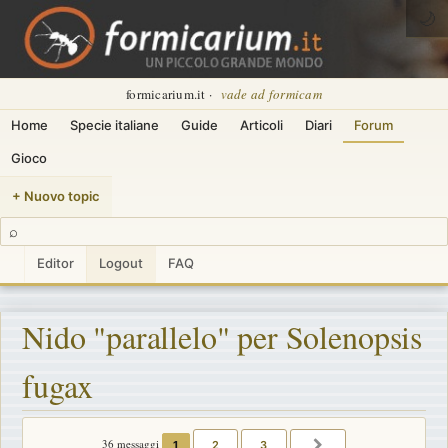
🌙
formicarium.it ·
vade ad formicam
Home
Specie italiane
Guide
Articoli
Diari
Forum
Gioco
+ Nuovo topic
⌕
Editor
Logout
FAQ
Nido "parallelo" per Solenopsis
fugax
36 messaggi
1
2
3
PROSSIMO