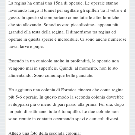
La regina ha ormai una 15na di operaie. Le operaie stanno
a
lavorando lungo il tunnel per sigillare gli spifferi tra il vetro e il
g
gesso. In questo si comportano come tutte le altre formiche
g
che sto allevando. Sonod avvero piccolissime...appena più
i
grandid ella testa della regina. Il dimorfismo tra regina ed
o
operaie in questa specie è incredibile. Ci sono anche numerose
uova, larve e pupe.
Essendo in un cunicolo molto in profondità, le operaie non
vengono mai in superficie. Quindi. al momento, non le sto
alimentando. Sono comunque belle panciute.
Ho aggiunto una colonia di Formica cinerea che conta regina
più 5-6 operaie. In questo modo la seconda colonia dovrebbe
svilupparsi più o meno di pari passo alla prima. Per ora, dopo
un paio di settimane, tutto è tranquillo. Le due colonie non
sono venute in contatto occupando spazi e cunicoli diversi.
Allego una foto della seconda colonia: