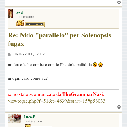
T
g
o
g
feyd
p
moderatore
i
o
Re: Nido "parallelo" per Solenopsis
fugax
M
10/07/2011, 20:26
e
no forse le ho confuse con le Pheidole pallidula
s
s
in ogni caso come va?
a
g
TheGrammarNazi
sono stato scomunicato da
:
g
viewtopic.php?f=51&t=4639&start=15#p58033
i
T
o
o
Luca.B
p
moderatore