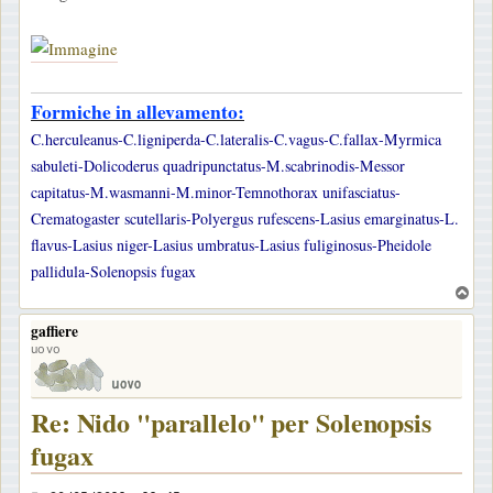
Formiche in allevamento:
C.herculeanus-C.ligniperda-C.lateralis-C.vagus-C.fallax-Myrmica
sabuleti-Dolicoderus quadripunctatus-M.scabrinodis-Messor
capitatus-M.wasmanni-M.minor-Temnothorax unifasciatus-
Crematogaster scutellaris-Polyergus rufescens-Lasius emarginatus-L.
flavus-Lasius niger-Lasius umbratus-Lasius fuliginosus-Pheidole
pallidula-Solenopsis fugax
T
o
gaffiere
p
uovo
Re: Nido "parallelo" per Solenopsis
fugax