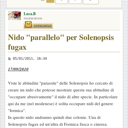
Luca.B
moderatore
Nido "parallelo" per Solenopsis
fugax
M
05/01/2011, 16:34
e
17/09/2010
s
s
Viste le abitudini "parassite" delle Solenopsis ho cercato di
a
creare un nido che potesse mostrare questa sua abitudine di
g
"occupare abusivamente" il nido di altre specie. In particolare
g
qui da me (nel modenese) è solita occupare nidi del genere
i
"formica".
o
In questo nido andranno quindi due colonie. Una di
Solenopsis fugax ed un'altra di Formica fusca o cinerea.