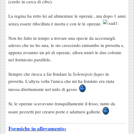
(credo in cerca di cibo).
g
g
La regina ha retto lei ad alimentare le operaie...ma dopo 1 anni
i
senza essere rifocillata è morta e con le le operaie.
o
Non ho fatto in tempo a trovare una specie da accostargli.
adesso che ne ho una, le sto crescendo entrambe in provetta e,
appena avranno un pò di operaie, allora unirò le due colonie
nel formicaio parallelo.
Sempre che riesca a far fondare la
Solenopsis fugax
in
provetta. L'altyra volta l'unica che mi ha fondato era stata
messa direttamente nel nido di gesso.
Si, le operaie scavavano tranquillamente il fesso, tanto da
usare pezzetti per crearsi porte e adattarsi gallerie.
Formiche in allevamento: