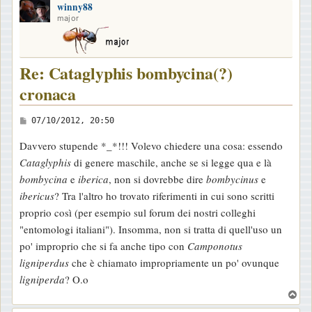
winny88
p
major
Re: Cataglyphis bombycina(?)
cronaca
M
07/10/2012, 20:50
e
Davvero stupende *_*!!! Volevo chiedere una cosa: essendo
s
Cataglyphis
di genere maschile, anche se si legge qua e là
s
bombycina
e
iberica
, non si dovrebbe dire
bombycinus
e
a
ibericus
? Tra l'altro ho trovato riferimenti in cui sono scritti
g
proprio così (per esempio sul forum dei nostri colleghi
g
"entomologi italiani"). Insomma, non si tratta di quell'uso un
i
po' improprio che si fa anche tipo con
Camponotus
o
ligniperdus
che è chiamato impropriamente un po' ovunque
ligniperda
? O.o
T
o