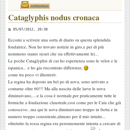
Cataglyphis nodus cronaca
M
05/07/2012, 20:38
e
Eccomi a scrivere una sorta di diario su questa splendida
s
fondatrice, Non ho trovato notizie in giro,e per di più
s
nemmeno siamo sicuri che sia effettivamente lei...
a
Le poche Cataglyphis di cui ho esperienza sono le velox e le
g
ispanica... e ho gia riscontrato differenze,
g
come tra poco vi illustrerò.
i
La regina ha deposto un bel po di uova, sono arrivato a
o
contarne oltre 60!!! Ma alla nascita delle larve le uova
diminuivano,....e la cosa è normale,per praticamente tutte le
formiche a fondazione claustrale,cosi come per le Cata che già
conoscevo...ma qui le uova diminuivano troppo in fretta e in
numero troppo consistente,almeno per il mio intuito...
oltretutto la rossa regina era perennemente intenta a cercare di