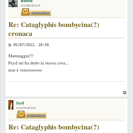
o
Ruben
p
moderatore
Re: Cataglyphis bombycina(?)
cronaca
M
05/07/2012, 20:50
e
Mannaggia!!!
s
Feyd mi ha detto la stessa cosa...
s
non è verooooooo
a
g
-
g
T
i
o
o
feyd
p
moderatore
Re: Cataglyphis bombycina(?)