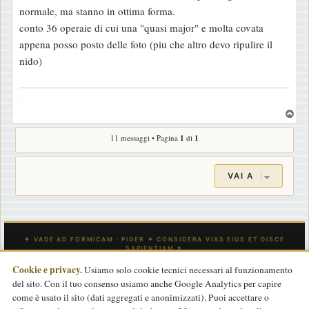
o
normale, ma stanno in ottima forma.
conto 36 operaie di cui una "quasi major" e molta covata
appena posso posto delle foto (piu che altro devo ripulire il
nido)
-
T
o
11 messaggi • Pagina
1
di
1
p
VAI A
Cookie e privacy.
Usiamo solo cookie tecnici necessari al funzionamento
del sito. Con il tuo consenso usiamo anche Google Analytics per capire
INDICE
CONTATTACI
Tutti gli orari sono
UTC
come è usato il sito (dati aggregati e anonimizzati). Puoi accettare o