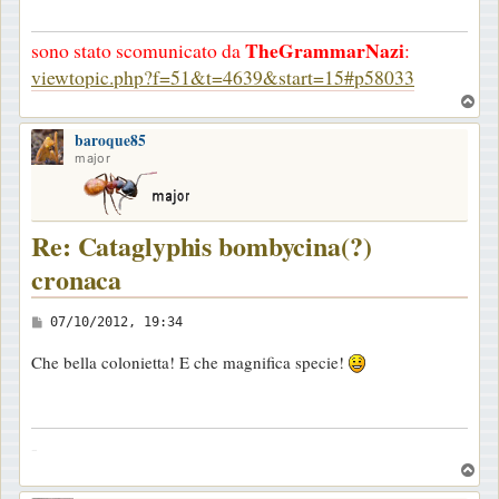
g
TheGrammarNazi
sono stato scomunicato da
:
i
viewtopic.php?f=51&t=4639&start=15#p58033
o
T
o
baroque85
p
major
Re: Cataglyphis bombycina(?)
cronaca
M
07/10/2012, 19:34
e
Che bella colonietta! E che magnifica specie!
s
s
a
-
g
T
g
o