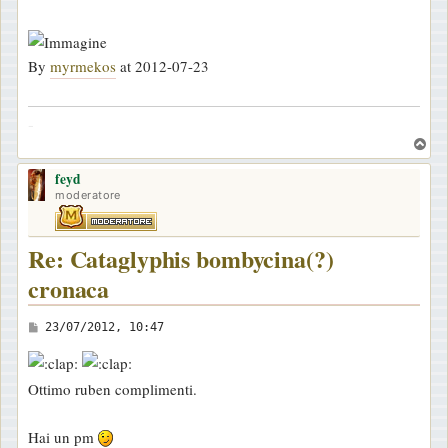
By
myrmekos
at 2012-07-23
-
T
o
feyd
p
moderatore
Re: Cataglyphis bombycina(?)
cronaca
M
23/07/2012, 10:47
e
s
Ottimo ruben complimenti.
s
a
Hai un pm
g