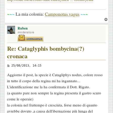
~
~
~
La mia colonia:
Camponotus vagus
~
~
~
T
o
Ruben
p
moderatore
Re: Cataglyphis bombycina(?)
cronaca
M
25/08/2013, 14:15
e
Aggiorno il post, la specie è Catagliphys nodus, colore rosso
s
in tutto il corpo della regina mi ha ingannato...
s
L'identificazione me la ha confermata il Dott. Rigato.
a
(a quanto pare non sempre la regina presenta il gastro scuro
g
come le operaie)
g
la colonia nel frattempo è cresciuta, forse meno di quanto
i
avrebbe dovuto ,a causa dell'ibernazione più lunga del