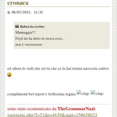
cronaca
M
06/07/2012, 12:32
e
s
Ruben ha scritto:
s
Mannaggia!!!
a
Feyd mi ha detto la stessa cosa...
g
non è verooooooo
g
i
o
ed allora lo vedi che sei tu che ce la hai tenuta nascosta cattivo
complimenti bel report e bellissima regina
TheGrammarNazi
sono stato scomunicato da
:
viewtopic.php?f=51&t=4639&start=15#p58033