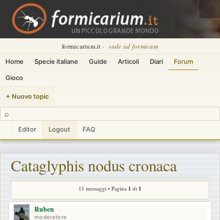
🌙
formicarium.it ·
vade ad formicam
Home
Specie italiane
Guide
Articoli
Diari
Forum
Gioco
+ Nuovo topic
⌕
Editor
Logout
FAQ
Cataglyphis nodus cronaca
11 messaggi • Pagina
1
di
1
Ruben
moderatore