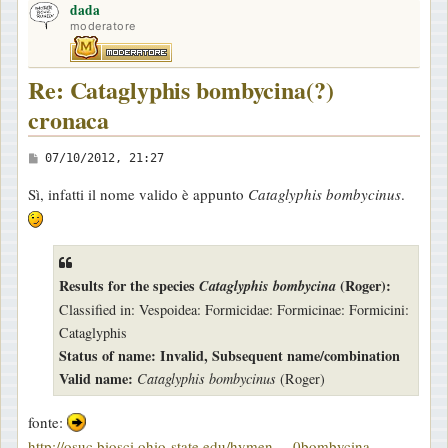
dada
p
moderatore
Re: Cataglyphis bombycina(?)
cronaca
M
07/10/2012, 21:27
e
Sì, infatti il nome valido è appunto
Cataglyphis bombycinus
.
s
s
a
g
Results for the species
(Roger):
Cataglyphis bombycina
g
Classified in: Vespoidea: Formicidae: Formicinae: Formicini:
i
Cataglyphis
o
Status of name: Invalid, Subsequent name/combination
Valid name:
Cataglyphis bombycinus
(Roger)
fonte:
http://osuc.biosci.ohio-state.edu/hymen ... 0bombycina