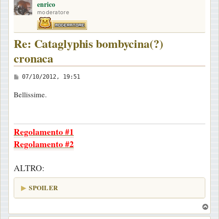
i
enrico
p
moderatore
o
Re: Cataglyphis bombycina(?)
cronaca
M
07/10/2012, 19:51
e
Bellissime.
s
s
a
Regolamento #1
g
Regolamento #2
g
i
ALTRO:
o
SPOILER
T
o