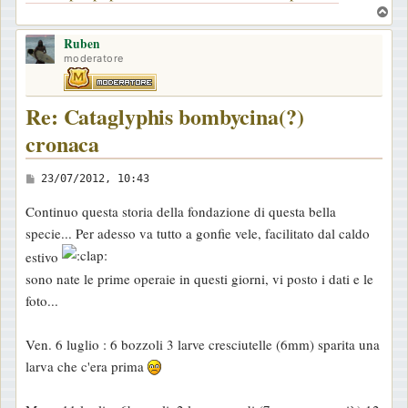
T
o
Ruben
p
moderatore
Re: Cataglyphis bombycina(?)
cronaca
M
23/07/2012, 10:43
e
Continuo questa storia della fondazione di questa bella
s
specie... Per adesso va tutto a gonfie vele, facilitato dal caldo
s
estivo
a
sono nate le prime operaie in questi giorni, vi posto i dati e le
g
foto...
g
i
Ven. 6 luglio : 6 bozzoli 3 larve cresciutelle (6mm) sparita una
o
larva che c'era prima