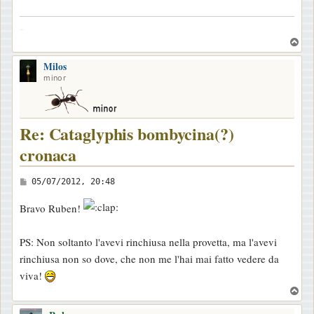
-
T
o
Milos
p
minor
Re: Cataglyphis bombycina(?)
cronaca
M
05/07/2012, 20:48
e
Bravo Ruben!
s
s
PS: Non soltanto l'avevi rinchiusa nella provetta, ma l'avevi
a
rinchiusa non so dove, che non me l'hai mai fatto vedere da
g
viva!
g
T
i
o