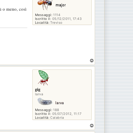
iù o meno, così
Messaggi:
1114
Iscritto il:
05/12/2011, 17:43
Località:
Treviso
T
o
p
gig
larva
Messaggi:
188
Iscritto il:
05/07/2012, 11:17
Località:
Calabria
T
o