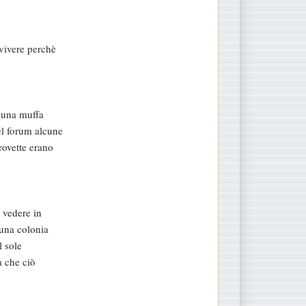
vivere perchè
a una muffa
el forum alcune
rovette erano
 vedere in
 una colonia
l sole
a che ciò