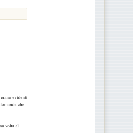
 erano evidenti
le domande che
na volta al