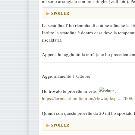
mi sono arrangiato con tre siringhe (vedi foto). Pe
s
a
SPOILER
g
La scatolina l' ho riempita di cotone affinche le s
g
Inoltre la scatolina è dentro casa dove la tempera
i
riscaldata).
o
Appena ho aggiunto la terrà (che ho precedentement
-------------------------------------------------------------
Aggiornamento 1 Ottobre:
Ho trovato le provette in vetro
:
https://formicarium.it/forum/viewtopic.p ... 700
Quindi con queste provette da 20 ml ho spostato l
SPOILER