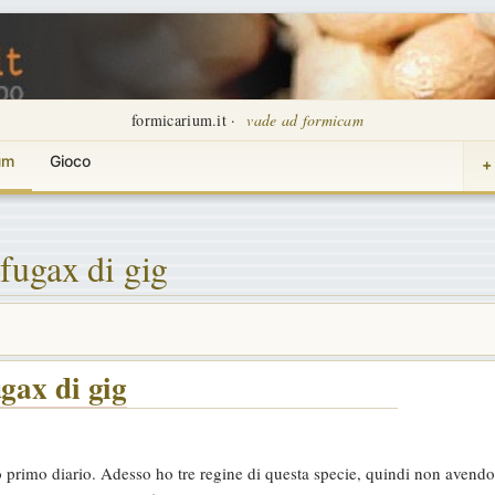
formicarium.it ·
vade ad formicam
um
Gioco
+
fugax di gig
gax di gig
mio primo diario. Adesso ho tre regine di questa specie, quindi non avend