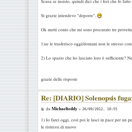
Scusa se insisto, quindi dici che i fori che fo fatt
s
s
Si grazie intendevo "deporre".
a
g
Ok metti conto che mi sono procurato tre provett
g
i
1)se le trasferisco oggi/domani non le stresso co
o
2) Lo spazio che ho lasciato loro è sufficiente? N
grazie delle risposte
Re: [DIARIO] Solenopsis fugax
M
Michaelteddy
da
»
26/09/2012, 10:55
e
1) Io farei oggi, così poi le lasci in pace per un pe
s
le ristressi di nuovo
s