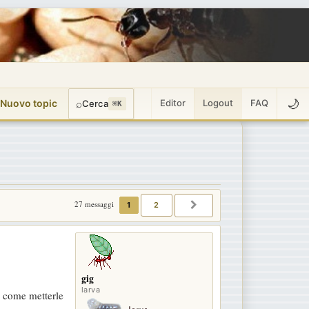
🌙
 Nuovo topic
⌕
Editor
Logout
FAQ
Cerca
⌘K
27 messaggi
1
2
PROSSIMO
gig
larva
o come metterle