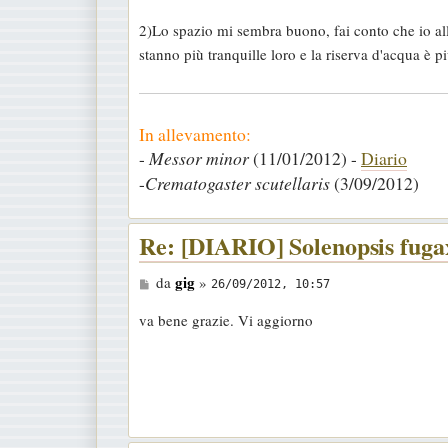
a
2)Lo spazio mi sembra buono, fai conto che io al
g
stanno più tranquille loro e la riserva d'acqua è p
g
i
o
In allevamento:
-
Messor minor
(11/01/2012) -
Diario
-
Crematogaster scutellaris
(3/09/2012)
Re: [DIARIO] Solenopsis fugax
M
gig
da
»
26/09/2012, 10:57
e
va bene grazie. Vi aggiorno
s
s
a
g
g