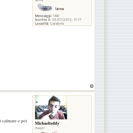
larva
Messaggi:
188
Iscritto il:
05/07/2012, 11:17
Località:
Calabria
T
o
p
ai calmare e poi
Michaelteddy
major