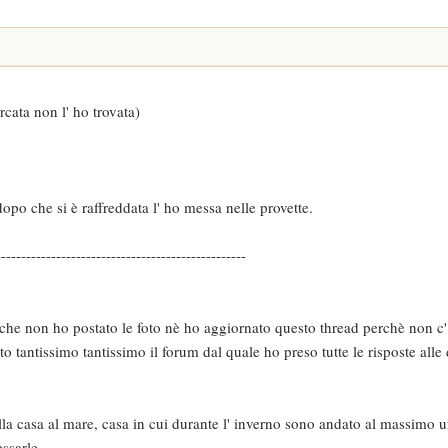
rcata non l' ho trovata)
 dopo che si è raffreddata l' ho messa nelle provette.
--------------------------------------------------
o che non ho postato le foto nè ho aggiornato questo thread perchè non c'
to tantissimo tantissimo il forum dal quale ho preso tutte le risposte al
la casa al mare, casa in cui durante l' inverno sono andato al massimo u
ssarle.