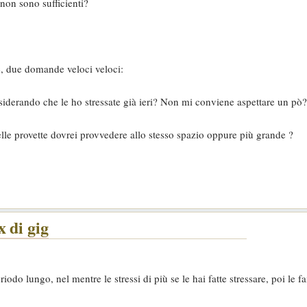
o non sono sufficienti?
e, due domande veloci veloci:
nsiderando che le ho stressate già ieri? Non mi conviene aspettare un pò?
elle provette dovrei provvedere allo stesso spazio oppure più grande ?
 di gig
riodo lungo, nel mentre le stressi di più se le hai fatte stressare, poi le f