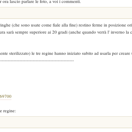
r ora lascio parlare le foto, a voi i commenti.
iringhe (che sono usate come fiale alla fine) restino ferme in posizione or
tura sarà sempre superiore ai 20 gradi (anche quando verrà l' inverno la 
e sterilizzato) le tre regine hanno iniziato subito ad usarla per creare 
---------------------------------------------------
#p69700
e regine: