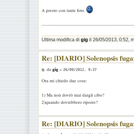
A presto con tante foto.
-------------------------------------------------------------
Ultima modifica di
gig
il 26/05/2013, 0:52, mo
Re: [DIARIO] Solenopsis fugax
M
gig
da
»
26/09/2012, 9:37
e
Ora mi chiedo due cose:
s
s
1) Ma non dovrò mai dargli cibo?
a
2)quando dovrebbero riporre?
g
g
i
Re: [DIARIO] Solenopsis fugax
o