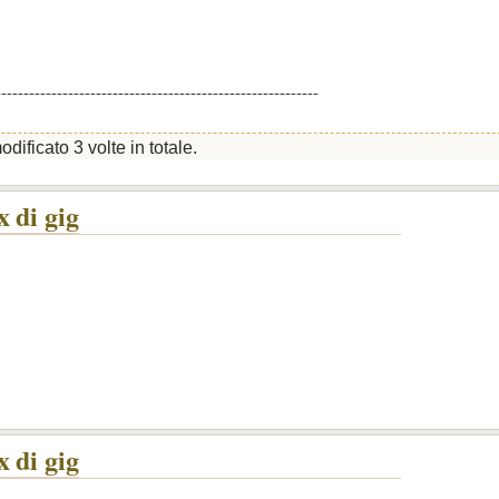
----------------------------------------------------------
dificato 3 volte in totale.
 di gig
 di gig