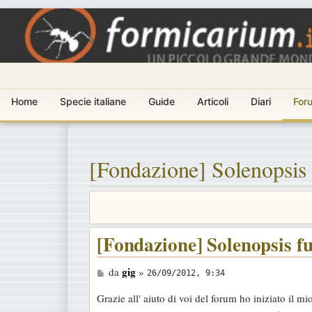
Home
Specie italiane
Guide
Articoli
Diari
For
[Fondazione] Solenopsis 
[Fondazione] Solenopsis fu
M
gig
da
»
26/09/2012, 9:34
e
Grazie all' aiuto di voi del forum ho iniziato il 
s