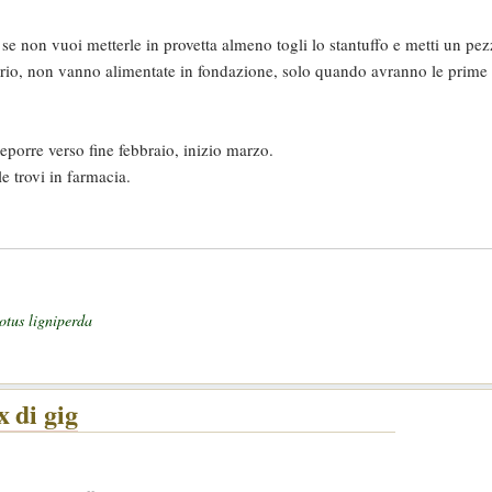
se non vuoi metterle in provetta almeno togli lo stantuffo e metti un pe
sario, non vanno alimentate in fondazione, solo quando avranno le prime
porre verso fine febbraio, inizio marzo.
le trovi in farmacia.
otus ligniperda
 di gig