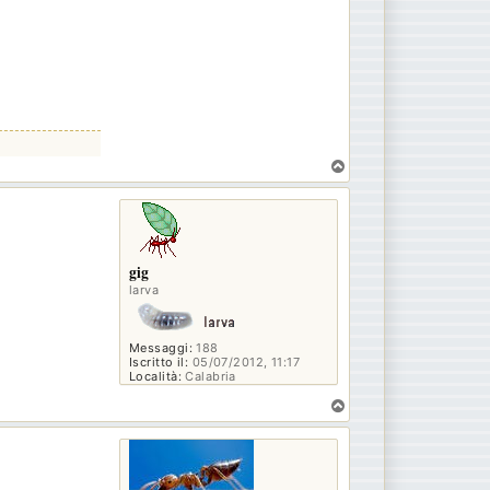
T
o
p
gig
larva
Messaggi:
188
Iscritto il:
05/07/2012, 11:17
Località:
Calabria
T
o
p