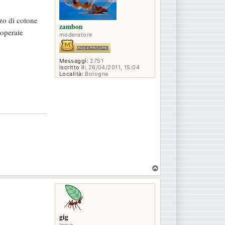
zzo di cotone
zambon
 operaie
moderatore
Messaggi:
2751
Iscritto il:
26/04/2011, 15:04
Località:
Bologna
T
o
p
gig