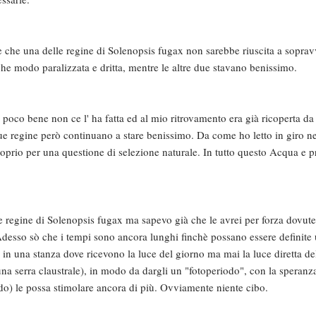
e che una delle regine di Solenopsis fugax non sarebbe riuscita a soprav
che modo paralizzata e dritta, mentre le altre due stavano benissimo.
 poco bene non ce l' ha fatta ed al mio ritrovamento era già ricoperta d
ue regine però continuano a stare benissimo. Da come ho letto in giro n
roprio per una questione di selezione naturale. In tutto questo Acqua e p
 regine di Solenopsis fugax ma sapevo già che le avrei per forza dovute
to. Adesso sò che i tempi sono ancora lunghi finchè possano essere definite
 in una stanza dove ricevono la luce del giorno ma mai la luce diretta de
una serra claustrale), in modo da dargli un "fotoperiodo", con la speranz
ndo) le possa stimolare ancora di più. Ovviamente niente cibo.