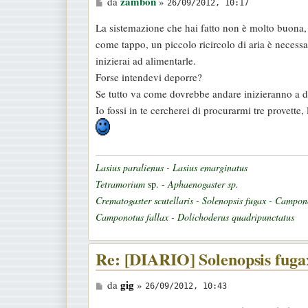
M
zambon
da
»
26/09/2012, 10:17
e
La sistemazione che hai fatto non è molto buona, 
s
come tappo, un piccolo ricircolo di aria è neces
s
inizierai ad alimentarle.
a
Forse intendevi deporre?
g
Se tutto va come dovrebbe andare inizieranno a de
g
Io fossi in te cercherei di procurarmi tre provette, 
i
o
Lasius paralienus - Lasius emarginatus
Tetramorium
sp. -
Aphaenogaster sp.
Crematogaster scutellaris - Solenopsis fugax - Campon
Camponotus fallax - Dolichoderus quadripunctatus
Re: [DIARIO] Solenopsis fugax
M
gig
da
»
26/09/2012, 10:43
e