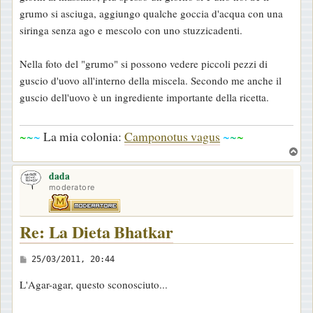
grumo si asciuga, aggiungo qualche goccia d'acqua con una
siringa senza ago e mescolo con uno stuzzicadenti.
Nella foto del "grumo" si possono vedere piccoli pezzi di
guscio d'uovo all'interno della miscela. Secondo me anche il
guscio dell'uovo è un ingrediente importante della ricetta.
~
~
~
La mia colonia:
Camponotus vagus
~
~
~
T
o
dada
p
moderatore
Re: La Dieta Bhatkar
M
25/03/2011, 20:44
e
L'Agar-agar, questo sconosciuto...
s
s