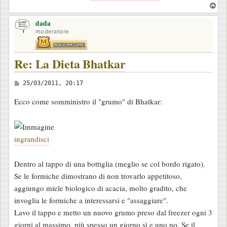
T
o
dada
p
moderatore
Re: La Dieta Bhatkar
M
25/03/2011, 20:17
e
Ecco come somministro il "grumo" di Bhatkar:
s
s
a
ingrandisci
g
g
Dentro al tappo di una bottiglia (meglio se col bordo rigato).
i
Se le formiche dimostrano di non trovarlo appetitoso,
o
aggiungo miele biologico di acacia, molto gradito, che
invoglia le formiche a interessarsi e "assaggiare".
Lavo il tappo e metto un nuovo grumo preso dal freezer ogni 3
giorni al massimo, più spesso un giorno sì e uno no. Se il