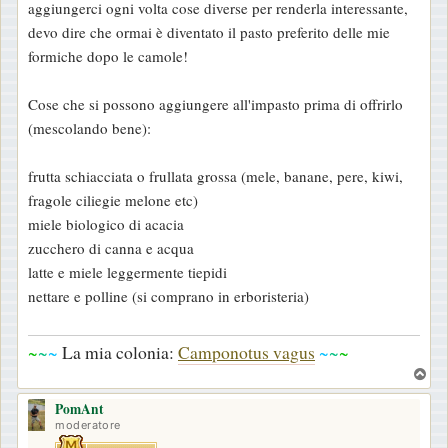
aggiungerci ogni volta cose diverse per renderla interessante,
o
devo dire che ormai è diventato il pasto preferito delle mie
formiche dopo le camole!
Cose che si possono aggiungere all'impasto prima di offrirlo
(mescolando bene):
frutta schiacciata o frullata grossa (mele, banane, pere, kiwi,
fragole ciliegie melone etc)
miele biologico di acacia
zucchero di canna e acqua
latte e miele leggermente tiepidi
nettare e polline (si comprano in erboristeria)
~
~
~
La mia colonia:
Camponotus vagus
~
~
~
T
o
PomAnt
p
moderatore