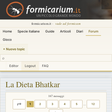
🌙
formicarium.it ·
vade ad formicam
Home
Specie italiane
Guide
Articoli
Diari
Forum
Gioco
+ Nuovo topic
⌕
Editor
Logout
FAQ
La Dieta Bhatkar
167 messaggi
PAGINA
1
DI
12
1
2
3
4
5
…
12