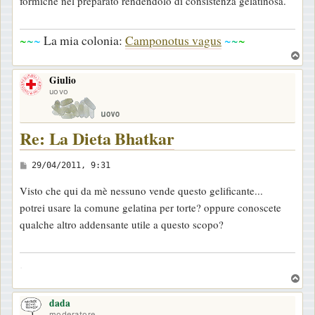
formiche nel preparato rendendolo di consistenza gelatinosa.
s
a
~
~
~
La mia colonia:
Camponotus vagus
~
~
~
g
T
g
o
i
Giulio
p
o
uovo
Re: La Dieta Bhatkar
M
29/04/2011, 9:31
e
Visto che qui da mè nessuno vende questo gelificante...
s
potrei usare la comune gelatina per torte? oppure conoscete
s
qualche altro addensante utile a questo scopo?
a
g
.
g
T
i
o
o
dada
p
moderatore