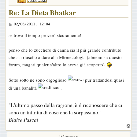
Re: La Dieta Bhatkar
M
02/06/2011, 12:04
e
se trovo il tempo proverò sicuramente!
s
s
penso che lo zucchero di canna sia il più grande contributo
a
che sia riuscito a dare alla Mirmecologia (almeno su questo
g
forum, magari qualcun'altro lo aveva già scoperto).
g
i
Sotto sotto ne sono orgoglioso
pur trattandosi quasi
o
di una banalità
.
"L'ultimo passo della ragione, è il riconoscere che ci
sono un'infinità di cose che la sorpassano."
Blaise Pascal
T
o
167 messaggi
p