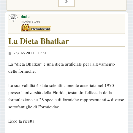
PROSSIMO
dada
moderatore
La Dieta Bhatkar
M
25/02/2011, 0:51
e
La "dieta Bhatkar" è una dieta artificiale per l'allevamento
s
delle formiche.
s
a
La sua validità è stata scientificamente accertata nel 1970
g
presso l'università della Florida, testando l'efficacia della
g
formulazione su 28 specie di formiche rappresentanti 4 diverse
i
sottofamiglie di Formicidae.
o
Ecco la ricetta.