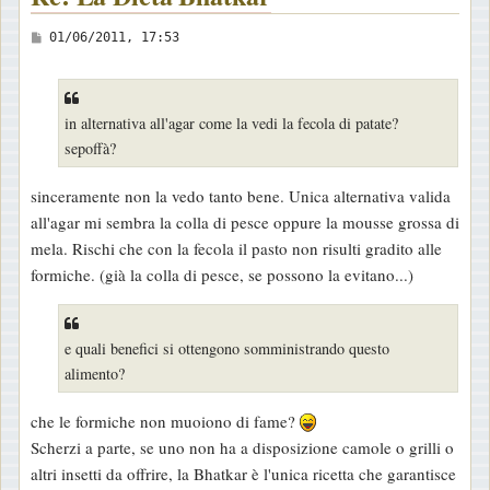
M
01/06/2011, 17:53
e
s
s
in alternativa all'agar come la vedi la fecola di patate?
a
sepoffà?
g
g
sinceramente non la vedo tanto bene. Unica alternativa valida
i
all'agar mi sembra la colla di pesce oppure la mousse grossa di
o
mela. Rischi che con la fecola il pasto non risulti gradito alle
formiche. (già la colla di pesce, se possono la evitano...)
e quali benefici si ottengono somministrando questo
alimento?
che le formiche non muoiono di fame?
Scherzi a parte, se uno non ha a disposizione camole o grilli o
altri insetti da offrire, la Bhatkar è l'unica ricetta che garantisce