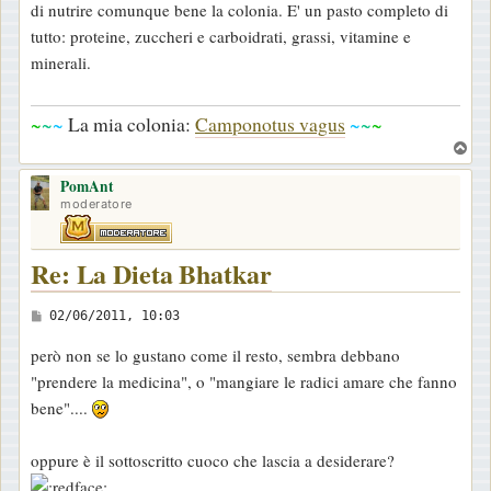
di nutrire comunque bene la colonia. E' un pasto completo di
tutto: proteine, zuccheri e carboidrati, grassi, vitamine e
minerali.
~
~
~
La mia colonia:
Camponotus vagus
~
~
~
T
o
PomAnt
p
moderatore
Re: La Dieta Bhatkar
M
02/06/2011, 10:03
e
però non se lo gustano come il resto, sembra debbano
s
"prendere la medicina", o "mangiare le radici amare che fanno
s
bene"....
a
g
oppure è il sottoscritto cuoco che lascia a desiderare?
g