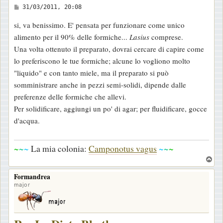
M
31/03/2011, 20:08
e
si, va benissimo. E' pensata per funzionare come unico
s
alimento per il 90% delle formiche...
Lasius
comprese.
s
Una volta ottenuto il preparato, dovrai cercare di capire come
a
lo preferiscono le tue formiche; alcune lo vogliono molto
g
"liquido" e con tanto miele, ma il preparato si può
g
somministrare anche in pezzi semi-solidi, dipende dalle
i
preferenze delle formiche che allevi.
o
Per solidificare, aggiungi un po' di agar; per fluidificare, gocce
d'acqua.
~
~
~
La mia colonia:
Camponotus vagus
~
~
~
T
o
Formandrea
p
major