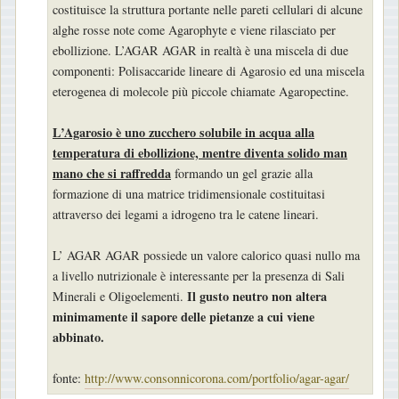
costituisce la struttura portante nelle pareti cellulari di alcune
alghe rosse note come Agarophyte e viene rilasciato per
ebollizione. L’AGAR AGAR in realtà è una miscela di due
componenti: Polisaccaride lineare di Agarosio ed una miscela
eterogenea di molecole più piccole chiamate Agaropectine.
L’Agarosio è uno zucchero solubile in acqua alla
temperatura di ebollizione, mentre diventa solido man
mano che si raffredda
formando un gel grazie alla
formazione di una matrice tridimensionale costituitasi
attraverso dei legami a idrogeno tra le catene lineari.
L’ AGAR AGAR possiede un valore calorico quasi nullo ma
a livello nutrizionale è interessante per la presenza di Sali
Il gusto neutro non altera
Minerali e Oligoelementi.
minimamente il sapore delle pietanze a cui viene
abbinato.
fonte:
http://www.consonnicorona.com/portfolio/agar-agar/