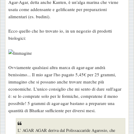
Agar-Agar, detta anche Kanten, è un'alga marina che viene
a
usata come addensante e gelificante per preparazioni
g
alimentari (es. budini).
g
i
Ecco quello che ho trovato io, in un negozio di prodotti
o
biologici:
Ovviamente qualsiasi altra marca di agar-agar andrà
benissimo... Il mio agar l'ho pagato 5,45€ per 25 grammi,
immagino che si possano anche trovare marche più
economiche. L'unico consiglio che mi sento di dare sull'agar
è: se lo comprate solo per le formiche, compratene il meno
possibile! 5 grammi di agar-agar bastano a preparare una
quantità di Bhatkar sufficiente per diversi mesi.
L’ AGAR AGAR deriva dal Polissaccaride Agarosio, che