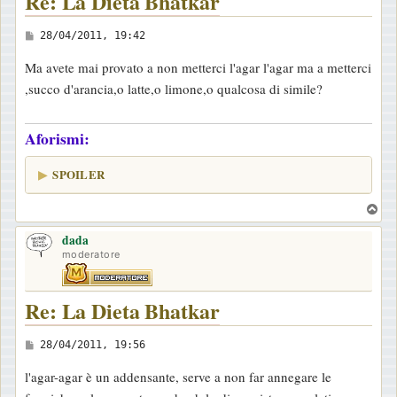
Re: La Dieta Bhatkar
M
28/04/2011, 19:42
e
Ma avete mai provato a non metterci l'agar l'agar ma a metterci
s
,succo d'arancia,o latte,o limone,o qualcosa di simile?
s
a
Aforismi:
g
g
SPOILER
i
o
T
o
dada
p
moderatore
Re: La Dieta Bhatkar
M
28/04/2011, 19:56
e
l'agar-agar è un addensante, serve a non far annegare le
s