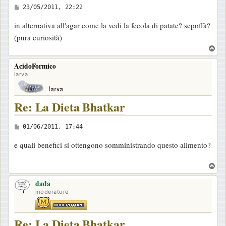
M
23/05/2011, 22:22
e
in alternativa all'agar come la vedi la fecola di patate? sepoffà?
s
(pura curiosità)
s
T
a
o
AcidoFormico
g
p
larva
g
i
o
Re: La Dieta Bhatkar
M
01/06/2011, 17:44
e
e quali benefici si ottengono somministrando questo alimento?
s
s
T
a
o
dada
p
g
moderatore
g
i
Re: La Dieta Bhatkar
o