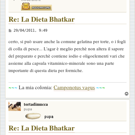
Re: La Dieta Bhatkar
M
29/04/2011, 9:49
e
certo, si può usare anche la comune gelatina per torte, o i fogli
s
di colla di pesce... L'agar è meglio perchè non altera il sapore
s
del preparato e perchè contiene iodio e oligoelementi vari che
a
assieme alla capsula vitaminico-minerale sono una parte
g
importante di questa dieta per formiche.
g
i
~
~
~
La mia colonia:
Camponotus vagus
~
~
~
o
T
o
tortadimucca
p
pupa
Re: La Dieta Bhatkar