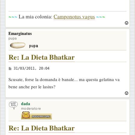
~
~
~
La mia colonia:
Camponotus vagus
~
~
~
T
o
Emarginatus
p
pupa
Re: La Dieta Bhatkar
M
31/03/2011, 20:04
e
Scusate, forse la domanda è banale... ma questa gelatina va
s
bene anche per le lasius?
s
T
a
o
g
dada
p
moderatore
g
i
Re: La Dieta Bhatkar
o