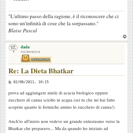
i
o
"L'ultimo passo della ragione, è il riconoscere che ci
sono un'infinità di cose che la sorpassano."
Blaise Pascal
T
o
dada
p
moderatore
Re: La Dieta Bhatkar
M
02/06/2011, 10:15
e
prova ad aggiungere miele di acacia biologico oppure
s
zucchero di canna sciolto in acqua (sei tu che mi hai fatto
s
scoprire quanto le formiche amino lo zucchero di canna!)
a
g
Anch'io all'inizio non vedevo un grande entusiasmo verso la
g
Bhatkar che preparavo... Ma da quando ho iniziato ad
i