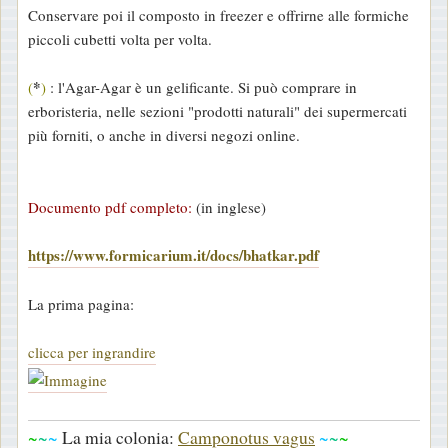
Conservare poi il composto in freezer e offrirne alle formiche
piccoli cubetti volta per volta.
*
(
)
: l'Agar-Agar è un gelificante. Si può comprare in
erboristeria, nelle sezioni "prodotti naturali" dei supermercati
più forniti, o anche in diversi negozi online.
Documento pdf completo:
(in inglese)
https://www.formicarium.it/docs/bhatkar.pdf
La prima pagina:
clicca per ingrandire
~
~
~
La mia colonia:
Camponotus vagus
~
~
~