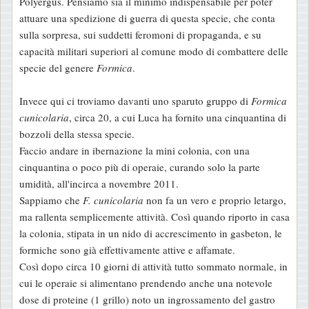
Polyergus. Pensiamo sia il minimo indispensabile per poter
attuare una spedizione di guerra di questa specie, che conta
sulla sorpresa, sui suddetti feromoni di propaganda, e su
capacità militari superiori al comune modo di combattere delle
specie del genere
Formica
.
Invece qui ci troviamo davanti uno sparuto gruppo di
Formica
cunicolaria
, circa 20, a cui Luca ha fornito una cinquantina di
bozzoli della stessa specie.
Faccio andare in ibernazione la mini colonia, con una
cinquantina o poco più di operaie, curando solo la parte
umidità, all'incirca a novembre 2011.
Sappiamo che
F. cunicolaria
non fa un vero e proprio letargo,
ma rallenta semplicemente attività. Così quando riporto in casa
la colonia, stipata in un nido di accrescimento in gasbeton, le
formiche sono già effettivamente attive e affamate.
Così dopo circa 10 giorni di attività tutto sommato normale, in
cui le operaie si alimentano prendendo anche una notevole
dose di proteine (1 grillo) noto un ingrossamento del gastro