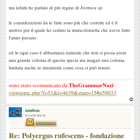
e
ma infatti ho parlato di più regine di
Formica sp.
s
s
le considerazioni da te fatte sono più che corrette ed è il
a
motivo per il quale ho ceduto la minicolonietta che avevo fatto
g
l'anno passato.
g
i
ed in ogni caso è abbastanza naturale che non si possa avere
o
una grande colonia di questa specie ma magari una colonia
limitata anche se innaturale come cosa si può tenere.
TheGrammarNazi
sono stato scomunicato da
:
viewtopic.php?f=51&t=4639&start=15#p58033
T
o
zambon
p
moderatore
Re: Polyergus rufescens - fondazione