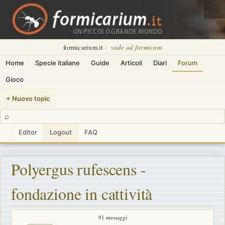
🌙
formicarium.it ·
vade ad formicam
Home
Specie italiane
Guide
Articoli
Diari
Forum
Gioco
+ Nuovo topic
⌕
Editor
Logout
FAQ
Polyergus rufescens -
fondazione in cattività
91 messaggi