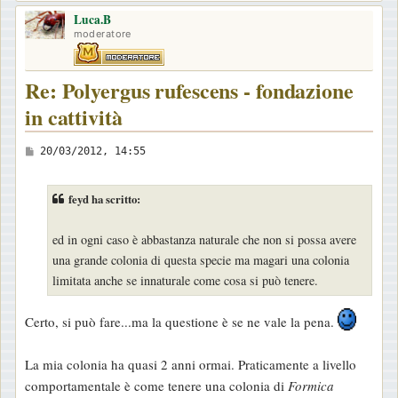
o
Luca.B
p
moderatore
Re: Polyergus rufescens - fondazione
in cattività
M
20/03/2012, 14:55
e
s
feyd ha scritto:
s
a
ed in ogni caso è abbastanza naturale che non si possa avere
g
una grande colonia di questa specie ma magari una colonia
g
limitata anche se innaturale come cosa si può tenere.
i
o
Certo, si può fare...ma la questione è se ne vale la pena.
La mia colonia ha quasi 2 anni ormai. Praticamente a livello
comportamentale è come tenere una colonia di
Formica