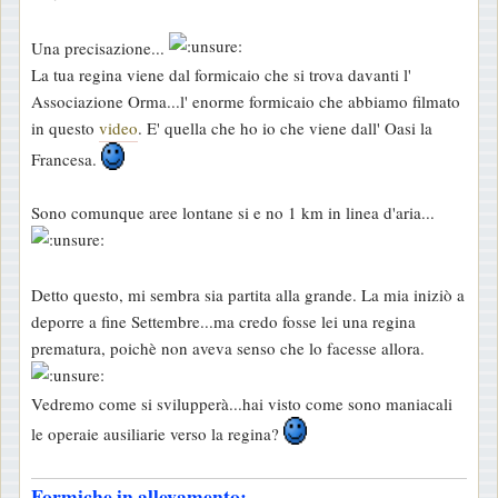
s
a
Una precisazione...
g
La tua regina viene dal formicaio che si trova davanti l'
g
Associazione Orma...l' enorme formicaio che abbiamo filmato
i
in questo
video
. E' quella che ho io che viene dall' Oasi la
o
Francesa.
Sono comunque aree lontane si e no 1 km in linea d'aria...
Detto questo, mi sembra sia partita alla grande. La mia iniziò a
deporre a fine Settembre...ma credo fosse lei una regina
prematura, poichè non aveva senso che lo facesse allora.
Vedremo come si svilupperà...hai visto come sono maniacali
le operaie ausiliarie verso la regina?
Formiche in allevamento: