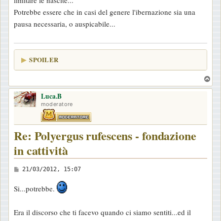
Potrebbe essere che in casi del genere l'ibernazione sia una
pausa necessaria, o auspicabile...
SPOILER
T
o
Luca.B
p
moderatore
Re: Polyergus rufescens - fondazione
in cattività
M
21/03/2012, 15:07
e
Si...potrebbe.
s
s
Era il discorso che ti facevo quando ci siamo sentiti...ed il
a