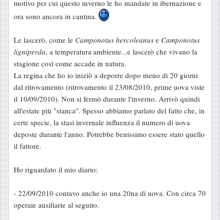
motivo per cui questo inverno le ho mandate in ibernazione e
g
ora sono ancora in cantina.
g
i
Le lascerò, come le
Camponotus hercoleanus
e
Camponotus
o
ligniperda
, a temperatura ambiente...e lascerò che vivano la
stagione così come accade in natura.
La regina che ho io iniziò a deporre dopo meno di 20 giorni
dal ritrovamento (ritrovamento il 23/08/2010, prime uova viste
il 10/09/2010). Non si fermò durante l'inverno. Arrivò quindi
all'estate più "stanca". Spesso abbiamo parlato del fatto che, in
certe specie, la stasi invernale influenza il numero di uova
deposte durante l'anno. Potrebbe benissimo essere stato quello
il fattore.
Ho riguardato il mio diario:
- 22/09/2010 contavo anche io una 20na di uova. Con circa 70
operaie ausiliarie al seguito.