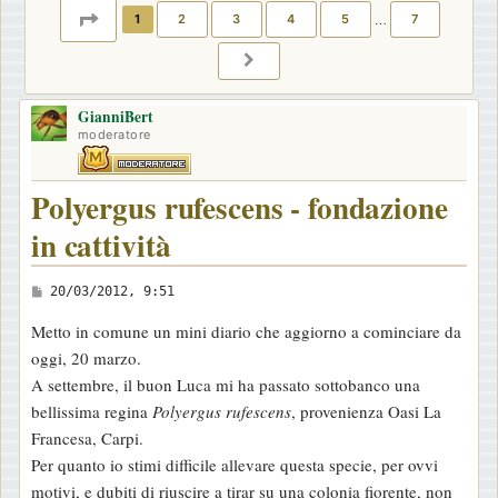
PAGINA
1
DI
7
1
2
3
4
5
…
7
PROSSIMO
GianniBert
moderatore
Polyergus rufescens - fondazione
in cattività
M
20/03/2012, 9:51
e
Metto in comune un mini diario che aggiorno a cominciare da
s
oggi, 20 marzo.
s
A settembre, il buon Luca mi ha passato sottobanco una
a
bellissima regina
Polyergus rufescens
, provenienza Oasi La
g
Francesa, Carpi.
g
Per quanto io stimi difficile allevare questa specie, per ovvi
i
motivi, e dubiti di riuscire a tirar su una colonia fiorente, non