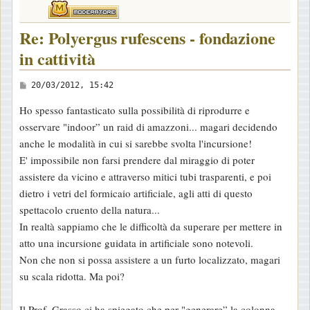
Re: Polyergus rufescens - fondazione
in cattività
M
20/03/2012, 15:42
e
Ho spesso fantasticato sulla possibilità di riprodurre e
s
osservare "indoor” un raid di amazzoni... magari decidendo
s
anche le modalità in cui si sarebbe svolta l'incursione!
a
E' impossibile non farsi prendere dal miraggio di poter
g
assistere da vicino e attraverso mitici tubi trasparenti, e poi
g
dietro i vetri del formicaio artificiale, agli atti di questo
i
spettacolo cruento della natura...
o
In realtà sappiamo che le difficoltà da superare per mettere in
atto una incursione guidata in artificiale sono notevoli.
Non che non si possa assistere a un furto localizzato, magari
su scala ridotta. Ma poi?
Il Prof. Grasso ci ha spiegato che per "generare” la colonna