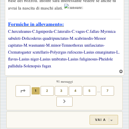
base dei bozzoli. Inoltre sarà interessante vedere se anche tu
avrai la nascita di maschi alati.
Formiche in allevamento:
C.herculeanus-C.ligniperda-C.lateralis-C.vagus-C.fallax-Myrmica
sabuleti-Dolicoderus quadripunctatus-M.scabrinodis-Messor
capitatus-M.wasmanni-M.minor-Temnothorax unifasciatus-
Crematogaster scutellaris-Polyergus rufescens-Lasius emarginatus-L.
flavus-Lasius niger-Lasius umbratus-Lasius fuliginosus-Pheidole
pallidula-Solenopsis fugax
T
o
91 messaggi
p
PAGINA
1
DI
7
1
2
3
4
5
…
7
PROSSIMO
VAI A