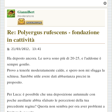
T
g
o
i
GianniBert
p
moderatore
o
Re: Polyergus rufescens - fondazione
in cattività
M
21/03/2012, 13:41
e
Ha deposto ancora. Le uova sono più di 20-25, e l'addome è
s
sempre gonfio.
s
Provo a tenerle moderatamente calde, e spero non mi sfugga la
a
schiusa. Sarebbe utile avere dati abbastanza precisi in
g
proposito.
g
i
Per Luca: è possibile che una deposizione autunnale con
o
poche ausiliarie abbia sfalsato le percezioni della tua
precedente regina? Questa non sembra per ora aver problemi a
limitare le nascite...