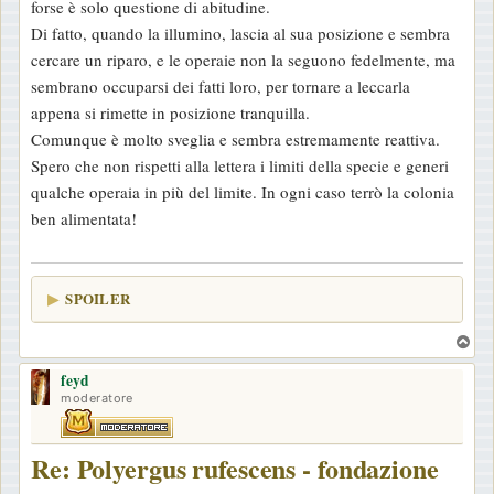
forse è solo questione di abitudine.
g
Di fatto, quando la illumino, lascia al sua posizione e sembra
g
cercare un riparo, e le operaie non la seguono fedelmente, ma
i
sembrano occuparsi dei fatti loro, per tornare a leccarla
o
appena si rimette in posizione tranquilla.
Comunque è molto sveglia e sembra estremamente reattiva.
Spero che non rispetti alla lettera i limiti della specie e generi
qualche operaia in più del limite. In ogni caso terrò la colonia
ben alimentata!
SPOILER
T
o
feyd
p
moderatore
Re: Polyergus rufescens - fondazione