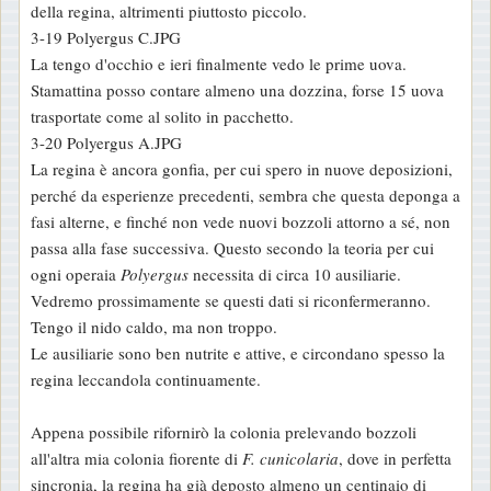
della regina, altrimenti piuttosto piccolo.
3-19 Polyergus C.JPG
La tengo d'occhio e ieri finalmente vedo le prime uova.
Stamattina posso contare almeno una dozzina, forse 15 uova
trasportate come al solito in pacchetto.
3-20 Polyergus A.JPG
La regina è ancora gonfia, per cui spero in nuove deposizioni,
perché da esperienze precedenti, sembra che questa deponga a
fasi alterne, e finché non vede nuovi bozzoli attorno a sé, non
passa alla fase successiva. Questo secondo la teoria per cui
ogni operaia
Polyergus
necessita di circa 10 ausiliarie.
Vedremo prossimamente se questi dati si riconfermeranno.
Tengo il nido caldo, ma non troppo.
Le ausiliarie sono ben nutrite e attive, e circondano spesso la
regina leccandola continuamente.
Appena possibile rifornirò la colonia prelevando bozzoli
all'altra mia colonia fiorente di
F. cunicolaria
, dove in perfetta
sincronia, la regina ha già deposto almeno un centinaio di