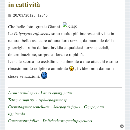
in cattività
M
20/03/2012, 12:45
e
Che belle foto, grazie Gianni!
s
Le
Polyergus rufescens
sono molto più interessanti viste in
s
natura, bello assistere ad una loro razzia, da manuale della
a
guerriglia, roba da fare invidia a qualsiasi forze speciali,
g
determinazione, sorpresa, forza e rapidità.
g
L'estate scorsa ho assistito casualmente a due attacchi e sono
i
rimasto molto colpito e ammirato
, i video non danno le
o
stesse senzazioni.
Lasius paralienus - Lasius emarginatus
Tetramorium
sp. -
Aphaenogaster sp.
Crematogaster scutellaris - Solenopsis fugax - Camponotus
ligniperda
Camponotus fallax - Dolichoderus quadripunctatus
T