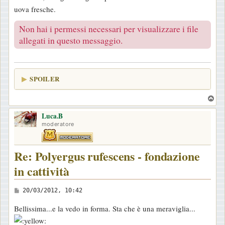
uova fresche.
Non hai i permessi necessari per visualizzare i file
allegati in questo messaggio.
SPOILER
T
o
Luca.B
p
moderatore
Re: Polyergus rufescens - fondazione
in cattività
M
20/03/2012, 10:42
e
Bellissima...e la vedo in forma. Sta che è una meraviglia...
s