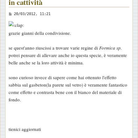
in cattività
M
20/03/2012, 11:21
e
s
grazie gianni della condivisione.
s
a
se quest'anno riuscissi a trovare varie regine di
Formica sp.
g
potrei pensare di allevare anche io questa specie, è veramente
g
belle anche se la loro attività è minima.
i
o
sono curioso invece di sapere come hai ottenuto l'effetto
sabbia sul gasbeton(la parete sul vetro) è veramente fantastico
come effetto e contrasta bene con il bianco del materiale di
fondo.
tienici aggiornati