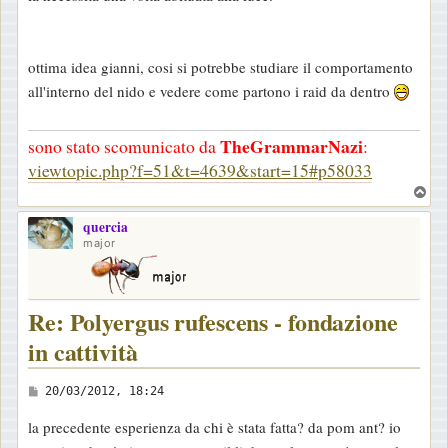
ottima idea gianni, cosi si potrebbe studiare il comportamento
all'interno del nido e vedere come partono i raid da dentro
TheGrammarNazi
sono stato scomunicato da
:
viewtopic.php?f=51&t=4639&start=15#p58033
T
o
quercia
p
major
Re: Polyergus rufescens - fondazione
in cattività
M
20/03/2012, 18:24
e
la precedente esperienza da chi è stata fatta? da pom ant? io
s