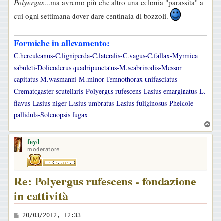
Polyergus
...ma avremo più che altro una colonia "parassita" a
cui ogni settimana dover dare centinaia di bozzoli.
Formiche in allevamento:
C.herculeanus-C.ligniperda-C.lateralis-C.vagus-C.fallax-Myrmica
sabuleti-Dolicoderus quadripunctatus-M.scabrinodis-Messor
capitatus-M.wasmanni-M.minor-Temnothorax unifasciatus-
Crematogaster scutellaris-Polyergus rufescens-Lasius emarginatus-L.
flavus-Lasius niger-Lasius umbratus-Lasius fuliginosus-Pheidole
pallidula-Solenopsis fugax
T
o
feyd
p
moderatore
Re: Polyergus rufescens - fondazione
in cattività
M
20/03/2012, 12:33