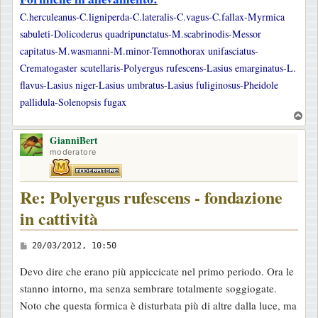
C.herculeanus-C.ligniperda-C.lateralis-C.vagus-C.fallax-Myrmica
sabuleti-Dolicoderus quadripunctatus-M.scabrinodis-Messor
capitatus-M.wasmanni-M.minor-Temnothorax unifasciatus-
Crematogaster scutellaris-Polyergus rufescens-Lasius emarginatus-L.
flavus-Lasius niger-Lasius umbratus-Lasius fuliginosus-Pheidole
pallidula-Solenopsis fugax
T
o
GianniBert
p
moderatore
Re: Polyergus rufescens - fondazione
in cattività
M
20/03/2012, 10:50
e
Devo dire che erano più appiccicate nel primo periodo. Ora le
s
stanno intorno, ma senza sembrare totalmente soggiogate.
s
Noto che questa formica è disturbata più di altre dalla luce, ma
a