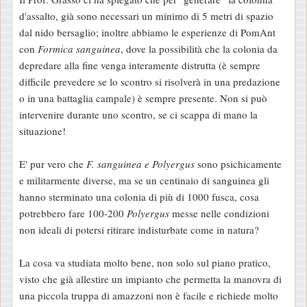
d'assalto, già sono necessari un minimo di 5 metri di spazio
dal nido bersaglio; inoltre abbiamo le esperienze di PomAnt
con
Formica sanguinea
, dove la possibilità che la colonia da
depredare alla fine venga interamente distrutta (è sempre
difficile prevedere se lo scontro si risolverà in una predazione
o in una battaglia campale) è sempre presente. Non si può
intervenire durante uno scontro, se ci scappa di mano la
situazione!
E' pur vero che
F. sanguinea e Polyergus
sono psichicamente
e militarmente diverse, ma se un centinaio di sanguinea gli
hanno sterminato una colonia di più di 1000 fusca, cosa
potrebbero fare 100-200
Polyergus
messe nelle condizioni
non ideali di potersi ritirare indisturbate come in natura?
La cosa va studiata molto bene, non solo sul piano pratico,
visto che già allestire un impianto che permetta la manovra di
una piccola truppa di amazzoni non è facile e richiede molto