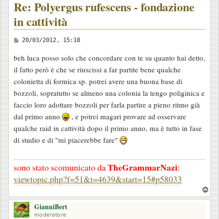
Re: Polyergus rufescens - fondazione
in cattività
M
20/03/2012, 15:18
e
beh luca posso solo che concordare con te su quanto hai detto,
s
il fatto però è che se riuscissi a far partite bene qualche
s
colonietta di formica sp. potrei avere una buona base di
a
bozzoli, sopratutto se almeno una colonia la tengo poliginica e
g
faccio loro adottare bozzoli per farla partire a pieno ritmo già
g
dal primo anno
, e potrei magari provare ad osservare
i
qualche raid in cattività dopo il primo anno, ma è tutto in fase
o
di studio e di "mi piacerebbe fare"
TheGrammarNazi
sono stato scomunicato da
:
viewtopic.php?f=51&t=4639&start=15#p58033
T
o
GianniBert
p
moderatore