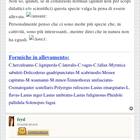
Non so, quindi, se in condizioni normali (quindi non per scopi
didattici e/o scientifici) questa specie valga la pena di essere
allevata.
Personalmente penso che ci sono molte più specie che, in
cattività, sono più interessanti...mentre direi che in natura non
ha eguali.
Formiche in allevamento:
C.herculeanus-C.ligniperda-C.lateralis-C.vagus-C.fallax-Myrmica
sabuleti-Dolicoderus quadripunctatus-M.scabrinodis-Messor
capitatus-M.wasmanni-M.minor-Temnothorax unifasciatus-
Crematogaster scutellaris-Polyergus rufescens-Lasius emarginatus-L.
flavus-Lasius niger-Lasius umbratus-Lasius fuliginosus-Pheidole
pallidula-Solenopsis fugax
T
o
feyd
p
moderatore