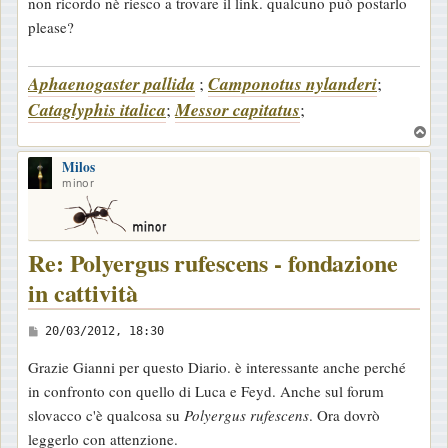
non ricordo nè riesco a trovare il link. qualcuno può postarlo
s
please?
a
g
Aphaenogaster pallida
;
Camponotus nylanderi
;
g
Cataglyphis italica
;
Messor capitatus
;
i
o
T
o
Milos
p
minor
Re: Polyergus rufescens - fondazione
in cattività
M
20/03/2012, 18:30
e
Grazie Gianni per questo Diario. è interessante anche perché
s
in confronto con quello di Luca e Feyd. Anche sul forum
s
slovacco c'è qualcosa su
Polyergus rufescens
. Ora dovrò
a
leggerlo con attenzione.
g