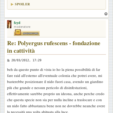
SPOILER
T
o
feyd
p
moderatore
Re: Polyergus rufescens - fondazione
in cattività
M
20/03/2012, 17:29
e
beh da questo punto di vista io ho la piena possibilità di far
s
fare raid all'esterno all'eventuale colonia che potrei avere, mi
s
basterebbe posizionare il nido fuori casa, avendo un giardino
a
più che grande e nessun pericolo di disinfestazioni,
g
effettivamente sarebbe proprio un ideona, anche perche credo
g
che questa specie non sia per nulla incline a traslocare e con
i
un nido fatto abbastanza bene non ne dovrebbe neanche avere
o
la necessità una volta abituata alla luce.