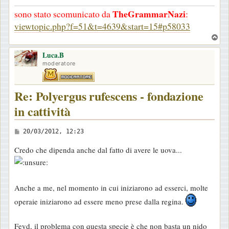
TheGrammarNazi
sono stato scomunicato da
:
viewtopic.php?f=51&t=4639&start=15#p58033
T
o
Luca.B
p
moderatore
Re: Polyergus rufescens - fondazione
in cattività
M
20/03/2012, 12:23
e
Credo che dipenda anche dal fatto di avere le uova...
s
s
a
Anche a me, nel momento in cui iniziarono ad esserci, molte
g
operaie iniziarono ad essere meno prese dalla regina.
g
i
Feyd, il problema con questa specie è che non basta un nido
o