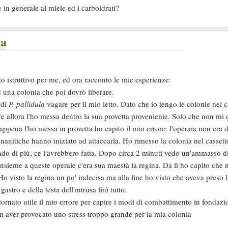
e in generale al miele ed i carboidrati?
la
to istruttivo per me, ed ora racconto le mie esperienze:
d una colonia che poi dovrò liberare.
 di
P. pallidula
vagare per il mio letto. Dato che io tengo le colonie nel c
re allora l'ho messa dentro la sua provetta proveniente. Solo che non mi 
ppena l'ho messa in provetta ho capito il mio errore: l'operaia non era d
 nanitiche hanno iniziato ad attaccarla. Ho rimesso la colonia nel cassett
ndo di più, ce l'avrebbero fatta. Dopo circa 2 minuti vedo un'ammasso d
 insieme a queste operaie c'era sua maestà la regina. Da lì ho capito che 
 Ho visto la regina un po' indecisa ma alla fine ho visto che aveva preso l
gastro e della testa dell'intrusa finì tutto.
itornato utile il mio errore per capire i modi di combattimento in fondazi
on aver provocato uno stress troppo grande per la mia colonia