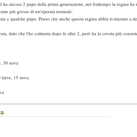
d ha ancora 2 pupe della prima generazione, nel frattempo la regina ha ri
lcune più grosse di un'operaia normale.
raie e qualche pupa. Penso che anche questa regina abbia ri-iniziato a 
a, dato che l'ho catturata dopo le altre 2, però ha la covata più consiste
e, 30 uova
 larve, 15 uova
ova
la