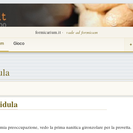
formicarium.it ·
vade ad formicam
um
Gioco
+
ula
lidula
mia preoccupazione, vedo la prima nanitica gironzolare per la provetta.