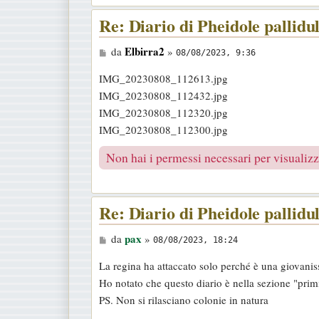
Re: Diario di Pheidole pallidu
M
Elbirra2
da
»
08/08/2023, 9:36
e
IMG_20230808_112613.jpg
s
IMG_20230808_112432.jpg
s
IMG_20230808_112320.jpg
a
IMG_20230808_112300.jpg
g
g
Non hai i permessi necessari per visualizza
i
o
Re: Diario di Pheidole pallidu
M
pax
da
»
08/08/2023, 18:24
e
La regina ha attaccato solo perché è una giovan
s
Ho notato che questo diario è nella sezione "primi
s
PS. Non si rilasciano colonie in natura
a