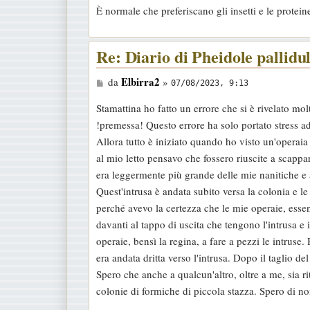
È normale che preferiscano gli insetti e le protein
s
a
g
Re: Diario di Pheidole pallidu
g
M
Elbirra2
da
»
i
07/08/2023, 9:13
e
o
Stamattina ho fatto un errore che si è rivelato mol
s
!premessa! Questo errore ha solo portato stress a
s
Allora tutto è iniziato quando ho visto un'operaia
a
al mio letto pensavo che fossero riuscite a scappa
g
era leggermente più grande delle mie nanitiche e a
g
Quest'intrusa è andata subito versa la colonia e le
i
perché avevo la certezza che le mie operaie, esse
o
davanti al tappo di uscita che tengono l'intrusa e
operaie, bensì la regina, a fare a pezzi le intruse.
era andata dritta verso l'intrusa. Dopo il taglio del 
Spero che anche a qualcun'altro, oltre a me, sia r
colonie di formiche di piccola stazza. Spero di n