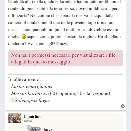
l'umidità alta) nella quale le formiche hanno fatto molti tunnel
rendendo poco stabile la terra stessa, dovrei umidificarla per
rafforzarla? Nel cotone che separa la riserva d'acqua dalla
camera di fondazione di una delle provette dopo ormai un
mese sta comparendo un po' di muffa rosa...dovrebbe essere
nociva
sapete come potrei spostare le regine? Ho sbagliato
qualcosa? Avete consigli? Grazie
Non hai i permessi necessari per visualizzare i file
allegati in questo messaggio.
In allevamento:
-
Lasius
emarginatus
-
Messor
barbarus
(60+ operaie, 40+ larve/pupe)
- 2
Solenopsis
fugax
T
o
Il_mirlino
p
larva