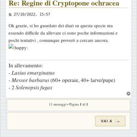
Re: Regine di Cryptopone ochracea
M
27/10/2022, 15:57
e
Ok grazie, si ho guardato dei diari su questa specie ma
s
essendo difficile da allevare ci sono poche informazioni e
s
pochi tentativi , comunque proverò a cercare ancora.
a
g
g
In allevamento:
i
-
Lasius
emarginatus
o
-
Messor
barbarus
(60+ operaie, 40+ larve/pupe)
- 2
Solenopsis
fugax
T
o
11 messaggi • Pagina
1
di
1
p
VAI A