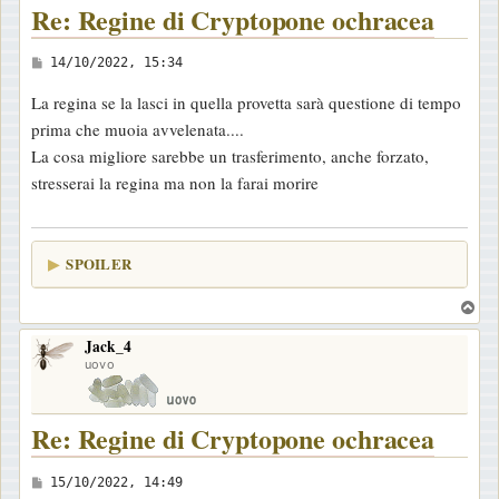
Re: Regine di Cryptopone ochracea
M
14/10/2022, 15:34
e
La regina se la lasci in quella provetta sarà questione di tempo
s
prima che muoia avvelenata....
s
La cosa migliore sarebbe un trasferimento, anche forzato,
a
stresserai la regina ma non la farai morire
g
g
i
SPOILER
o
T
o
Jack_4
p
uovo
Re: Regine di Cryptopone ochracea
M
15/10/2022, 14:49