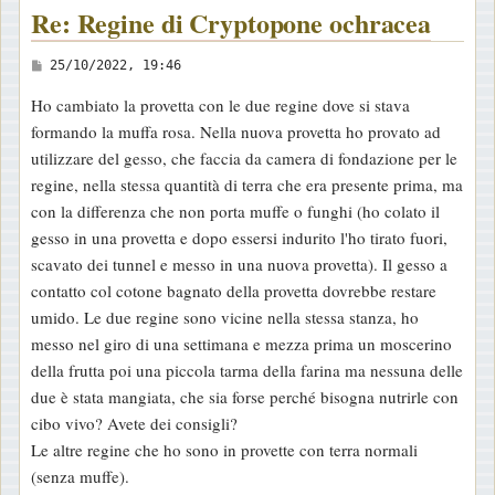
Re: Regine di Cryptopone ochracea
M
25/10/2022, 19:46
e
Ho cambiato la provetta con le due regine dove si stava
s
formando la muffa rosa. Nella nuova provetta ho provato ad
s
utilizzare del gesso, che faccia da camera di fondazione per le
a
regine, nella stessa quantità di terra che era presente prima, ma
g
con la differenza che non porta muffe o funghi (ho colato il
g
gesso in una provetta e dopo essersi indurito l'ho tirato fuori,
i
scavato dei tunnel e messo in una nuova provetta). Il gesso a
o
contatto col cotone bagnato della provetta dovrebbe restare
umido. Le due regine sono vicine nella stessa stanza, ho
messo nel giro di una settimana e mezza prima un moscerino
della frutta poi una piccola tarma della farina ma nessuna delle
due è stata mangiata, che sia forse perché bisogna nutrirle con
cibo vivo? Avete dei consigli?
Le altre regine che ho sono in provette con terra normali
(senza muffe).