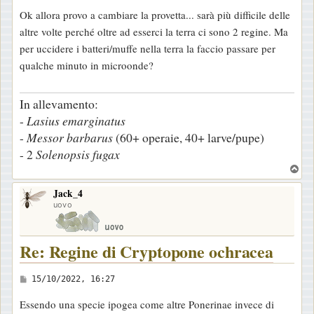
e
Ok allora provo a cambiare la provetta... sarà più difficile delle
s
altre volte perché oltre ad esserci la terra ci sono 2 regine. Ma
s
per uccidere i batteri/muffe nella terra la faccio passare per
a
qualche minuto in microonde?
g
g
In allevamento:
i
-
Lasius
emarginatus
o
-
Messor
barbarus
(60+ operaie, 40+ larve/pupe)
- 2
Solenopsis
fugax
T
o
Jack_4
p
uovo
Re: Regine di Cryptopone ochracea
M
15/10/2022, 16:27
e
Essendo una specie ipogea come altre Ponerinae invece di
s