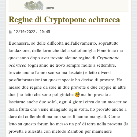
Regine di Cryptopone ochracea
M
12/10/2022, 20:45
e
Buonasera, so delle difficoltà nell'allevamento, soprattutto
s
fondazione, delle formiche della sottofamiglia Ponerinae ma
s
quest'anno dopo aver trovato alcune regine di
Cryptopone
a
ochracea
(ogni anno ne trovo sempre molte a settembre,
g
trovate anche l'anno scorso ma lasciate) e letto diversi
g
post/informazioni su queste specie ho deciso di provare. Ho
i
messo due regine da sole in due provette e due coppie in altre
o
due (ho letto che sono poliginiche
ma ho provato a
lasciarne anche due sole), ogni 4 giorni circa do un moscerino
della frutta che viene mangiato ogni volta, ho provato anche a
dare dei collemboli ma non so se li hanno mangiati. Come
letto su questo forum ho messo un po' di terra nella provetta (la
provetta è allestita con metodo Zambon per mantenere