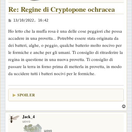
Re: Regine di Cryptopone ochracea
M
13/10/2022, 16:42
e
Ho letto che la muffa rosa è una delle cose peggiori che possa
s
accadere in una provetta... Potrebbe essere stata originata da
s
dei batteri, alghe, o peggio, qualche batterio molto nocivo per
a
le formiche e anche per gli umani. Ti consiglio di ritrasferire la
g
regina in questione in una nuova provetta. Ti consiglio di
g
passare la terra in forno prima di metterla in provetta, in modo
i
da uccidere tutti i batteri nocivi per le formiche.
o
SPOILER
T
o
Jack_4
p
uovo