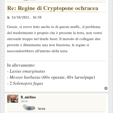
Re: Regine di Cryptopone ochracea
M
13/10/2022, 16:59
e
Grazie, sì avevo letto anche io di questa muffa...il problema
s
del trasferimento è proprio che è presente la terra, non vorrei
s
stressarle troppo nel tirarle fuori. Il metodo di collegare due
a
provette e illuminarne una non funziona, le regine si
g
nasconderebbero all'interno della terra.
g
i
In allevamento:
o
-
Lasius
emarginatus
-
Messor
barbarus
(60+ operaie, 40+ larve/pupe)
- 2
Solenopsis
fugax
T
o
Il_mirlino
p
larva