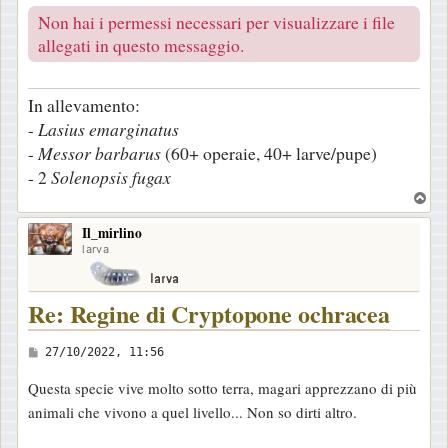
Non hai i permessi necessari per visualizzare i file
allegati in questo messaggio.
In allevamento:
-
Lasius
emarginatus
-
Messor
barbarus
(60+ operaie, 40+ larve/pupe)
- 2
Solenopsis
fugax
T
o
Il_mirlino
p
larva
Re: Regine di Cryptopone ochracea
M
27/10/2022, 11:56
e
Questa specie vive molto sotto terra, magari apprezzano di più
s
animali che vivono a quel livello... Non so dirti altro.
s
a