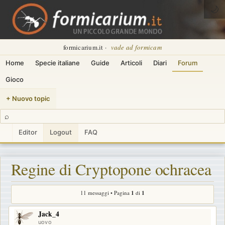
🌙
formicarium.it ·
vade ad formicam
Home
Specie italiane
Guide
Articoli
Diari
Forum
Gioco
+ Nuovo topic
⌕
Editor
Logout
FAQ
Regine di Cryptopone ochracea
11 messaggi • Pagina
1
di
1
Jack_4
uovo