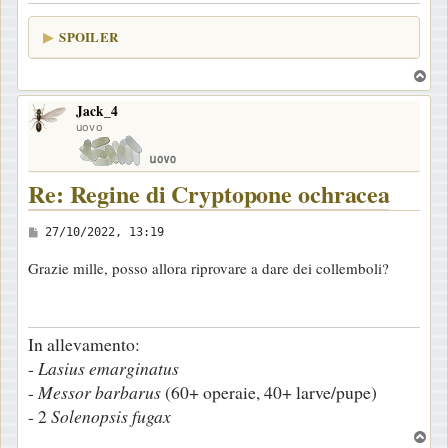
g
SPOILER
g
i
T
o
o
Jack_4
p
uovo
Re: Regine di Cryptopone ochracea
M
27/10/2022, 13:19
e
Grazie mille, posso allora riprovare a dare dei collemboli?
s
s
a
In allevamento:
g
-
Lasius
emarginatus
g
-
Messor
barbarus
(60+ operaie, 40+ larve/pupe)
i
- 2
Solenopsis
fugax
o
T