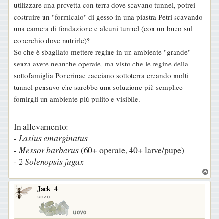
utilizzare una provetta con terra dove scavano tunnel, potrei
s
costruire un "formicaio" di gesso in una piastra Petri scavando
a
una camera di fondazione e alcuni tunnel (con un buco sul
g
coperchio dove nutrirle)?
g
So che è sbagliato mettere regine in un ambiente "grande"
i
senza avere neanche operaie, ma visto che le regine della
o
sottofamiglia Ponerinae cacciano sottoterra creando molti
tunnel pensavo che sarebbe una soluzione più semplice
fornirgli un ambiente più pulito e visibile.
In allevamento:
-
Lasius
emarginatus
-
Messor
barbarus
(60+ operaie, 40+ larve/pupe)
- 2
Solenopsis
fugax
T
o
Jack_4
p
uovo