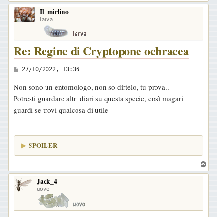
o
Il_mirlino
p
larva
Re: Regine di Cryptopone ochracea
M
27/10/2022, 13:36
e
Non sono un entomologo, non so dirtelo, tu prova...
s
Potresti guardare altri diari su questa specie, così magari
s
guardi se trovi qualcosa di utile
a
g
g
SPOILER
i
o
T
o
Jack_4
p
uovo