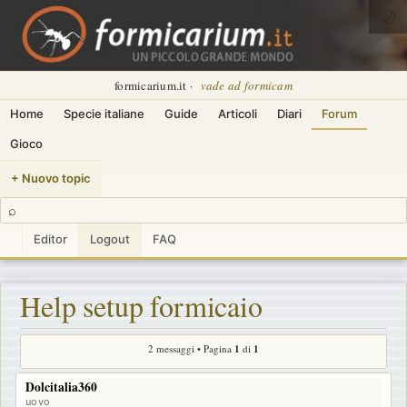
🌙
formicarium.it ·
vade ad formicam
Home
Specie italiane
Guide
Articoli
Diari
Forum
Gioco
+ Nuovo topic
⌕
Editor
Logout
FAQ
Help setup formicaio
2 messaggi • Pagina
1
di
1
Dolcitalia360
uovo