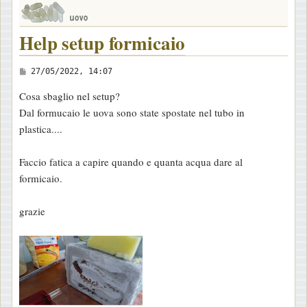
Help setup formicaio
M
27/05/2022, 14:07
e
Cosa sbaglio nel setup?
s
Dal formucaio le uova sono state spostate nel tubo in
s
plastica....
a
g
Faccio fatica a capire quando e quanta acqua dare al
g
formicaio.
i
o
grazie