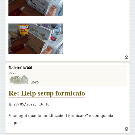
T
o
Dolcitalia360
p
uovo
Re: Help setup formicaio
M
27/05/2022, 16:16
e
Vuoi ogni quanto umidificate il formicaio? e con quanta
s
acqua?
s
T
a
o