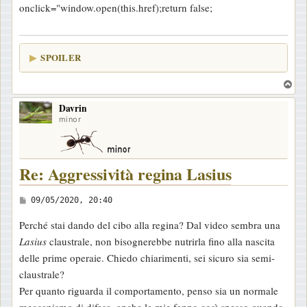
onclick="window.open(this.href);return false;
SPOILER
T
o
Davrin
p
minor
Re: Aggressività regina Lasius
M
09/05/2020, 20:40
e
Perché stai dando del cibo alla regina? Dal video sembra una
s
Lasius
claustrale, non bisognerebbe nutrirla fino alla nascita
s
delle prime operaie. Chiedo chiarimenti, sei sicuro sia semi-
a
claustrale?
g
Per quanto riguarda il comportamento, penso sia un normale
g