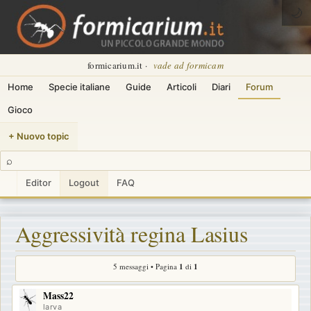
🌙
formicarium.it ·
vade ad formicam
Home
Specie italiane
Guide
Articoli
Diari
Forum
Gioco
+ Nuovo topic
⌕
Editor
Logout
FAQ
Aggressività regina Lasius
5 messaggi • Pagina
1
di
1
Mass22
larva