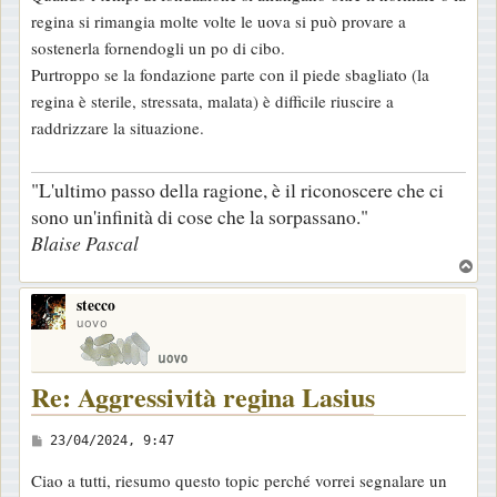
s
regina si rimangia molte volte le uova si può provare a
s
sostenerla fornendogli un po di cibo.
a
Purtroppo se la fondazione parte con il piede sbagliato (la
g
regina è sterile, stressata, malata) è difficile riuscire a
g
raddrizzare la situazione.
i
o
"L'ultimo passo della ragione, è il riconoscere che ci
sono un'infinità di cose che la sorpassano."
Blaise Pascal
T
o
stecco
p
uovo
Re: Aggressività regina Lasius
M
23/04/2024, 9:47
e
Ciao a tutti, riesumo questo topic perché vorrei segnalare un
s