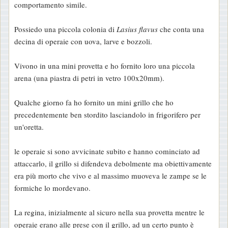
comportamento simile.
s
a
Possiedo una piccola colonia di
Lasius flavus
che conta una
g
decina di operaie con uova, larve e bozzoli.
g
i
Vivono in una mini provetta e ho fornito loro una piccola
o
arena (una piastra di petri in vetro 100x20mm).
Qualche giorno fa ho fornito un mini grillo che ho
precedentemente ben stordito lasciandolo in frigorifero per
un'oretta.
le operaie si sono avvicinate subito e hanno cominciato ad
attaccarlo, il grillo si difendeva debolmente ma obiettivamente
era più morto che vivo e al massimo muoveva le zampe se le
formiche lo mordevano.
La regina, inizialmente al sicuro nella sua provetta mentre le
operaie erano alle prese con il grillo, ad un certo punto è