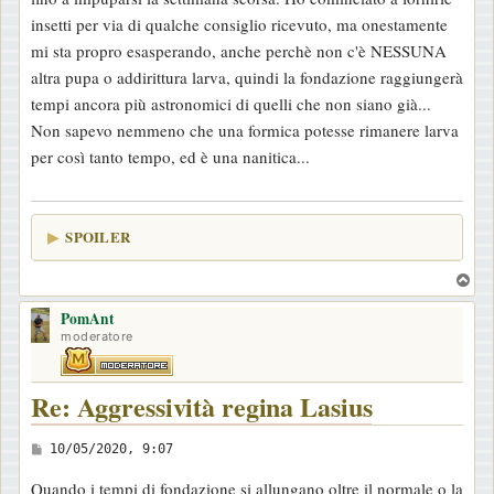
i
insetti per via di qualche consiglio ricevuto, ma onestamente
o
mi sta propro esasperando, anche perchè non c'è NESSUNA
altra pupa o addirittura larva, quindi la fondazione raggiungerà
tempi ancora più astronomici di quelli che non siano già...
Non sapevo nemmeno che una formica potesse rimanere larva
per così tanto tempo, ed è una nanitica...
SPOILER
T
o
PomAnt
p
moderatore
Re: Aggressività regina Lasius
M
10/05/2020, 9:07
e
Quando i tempi di fondazione si allungano oltre il normale o la