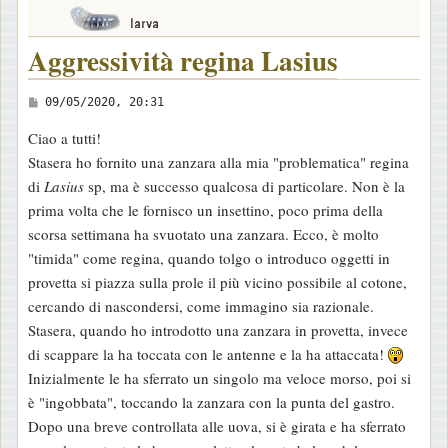
Aggressività regina Lasius
M
09/05/2020, 20:31
e
Ciao a tutti!
s
Stasera ho fornito una zanzara alla mia "problematica" regina
s
di
Lasius
sp, ma è successo qualcosa di particolare. Non è la
a
prima volta che le fornisco un insettino, poco prima della
g
scorsa settimana ha svuotato una zanzara. Ecco, è molto
g
"timida" come regina, quando tolgo o introduco oggetti in
i
provetta si piazza sulla prole il più vicino possibile al cotone,
o
cercando di nascondersi, come immagino sia razionale.
Stasera, quando ho introdotto una zanzara in provetta, invece
di scappare la ha toccata con le antenne e la ha attaccata!
Inizialmente le ha sferrato un singolo ma veloce morso, poi si
è "ingobbata", toccando la zanzara con la punta del gastro.
Dopo una breve controllata alle uova, si è girata e ha sferrato