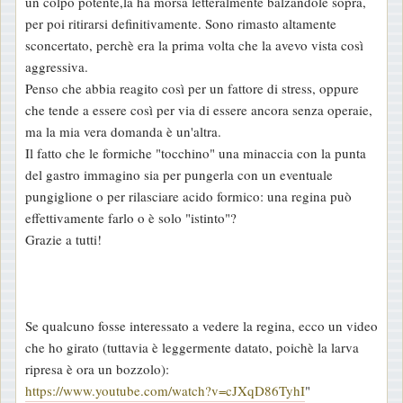
un colpo potente,la ha morsa letteralmente balzandole sopra,
per poi ritirarsi definitivamente. Sono rimasto altamente
sconcertato, perchè era la prima volta che la avevo vista così
aggressiva.
Penso che abbia reagito così per un fattore di stress, oppure
che tende a essere così per via di essere ancora senza operaie,
ma la mia vera domanda è un'altra.
Il fatto che le formiche "tocchino" una minaccia con la punta
del gastro immagino sia per pungerla con un eventuale
pungiglione o per rilasciare acido formico: una regina può
effettivamente farlo o è solo "istinto"?
Grazie a tutti!
Se qualcuno fosse interessato a vedere la regina, ecco un video
che ho girato (tuttavia è leggermente datato, poichè la larva
ripresa è ora un bozzolo):
https://www.youtube.com/watch?v=cJXqD86TyhI
"