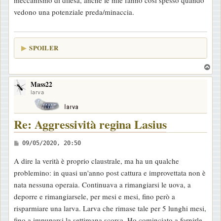
meccanismo di difesa, anche le mie fanno così spesso quando
i
vedono una potenziale preda/minaccia.
o
SPOILER
T
o
Mass22
p
larva
Re: Aggressività regina Lasius
M
09/05/2020, 20:50
e
A dire la verità è proprio claustrale, ma ha un qualche
s
problemino: in quasi un'anno post cattura e improvettata non è
s
nata nessuna operaia. Continuava a rimangiarsi le uova, a
a
deporre e rimangiarsele, per mesi e mesi, fino però a
g
risparmiare una larva. Larva che rimase tale per 5 lunghi mesi,
g
fino a impuparsi la settimana scorsa. Ho cominciato a fornirle