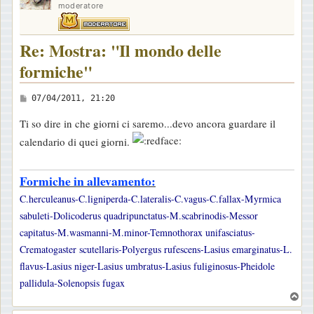
moderatore
Re: Mostra: "Il mondo delle
formiche"
M
07/04/2011, 21:20
e
Ti so dire in che giorni ci saremo...devo ancora guardare il
s
calendario di quei giorni.
s
a
Formiche in allevamento:
g
g
C.herculeanus-C.ligniperda-C.lateralis-C.vagus-C.fallax-Myrmica
i
sabuleti-Dolicoderus quadripunctatus-M.scabrinodis-Messor
o
capitatus-M.wasmanni-M.minor-Temnothorax unifasciatus-
Crematogaster scutellaris-Polyergus rufescens-Lasius emarginatus-L.
flavus-Lasius niger-Lasius umbratus-Lasius fuliginosus-Pheidole
pallidula-Solenopsis fugax
T
o