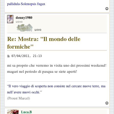
pallidula-Solenopsis fugax
T
o
denny1980
p
uovo
Re: Mostra: "Il mondo delle
formiche"
M
07/04/2011, 21:13
e
mi sa proprio che verremo in visita uno dei prossimi weekend!
s
magari nel periodo di pasqua se siete aperti!
s
a
g
“Il vero viaggio di scoperta non consiste nel cercare nuove terre, ma
g
nell’avere nuovi occhi.”
i
(Proust Marcel)
T
o
o
Luca.B
p