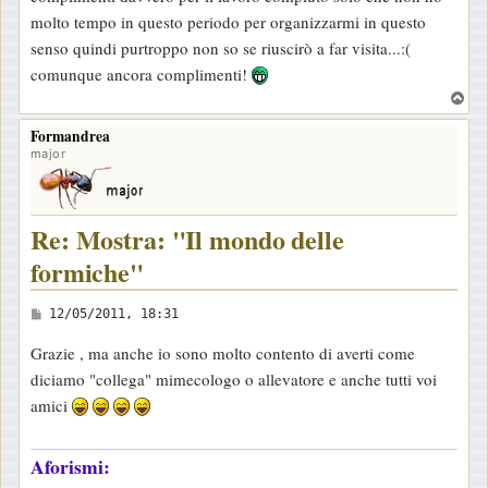
a
molto tempo in questo periodo per organizzarmi in questo
g
senso quindi purtroppo non so se riuscirò a far visita...:(
g
comunque ancora complimenti!
i
T
o
o
Formandrea
p
major
Re: Mostra: "Il mondo delle
formiche"
M
12/05/2011, 18:31
e
Grazie , ma anche io sono molto contento di averti come
s
diciamo "collega" mimecologo o allevatore e anche tutti voi
s
amici
a
g
Aforismi:
g