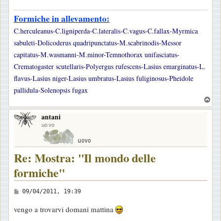
Formiche in allevamento:
C.herculeanus-C.ligniperda-C.lateralis-C.vagus-C.fallax-Myrmica
sabuleti-Dolicoderus quadripunctatus-M.scabrinodis-Messor
capitatus-M.wasmanni-M.minor-Temnothorax unifasciatus-
Crematogaster scutellaris-Polyergus rufescens-Lasius emarginatus-L.
flavus-Lasius niger-Lasius umbratus-Lasius fuliginosus-Pheidole
pallidula-Solenopsis fugax
T
o
antani
p
uovo
Re: Mostra: "Il mondo delle
formiche"
M
09/04/2011, 19:39
e
vengo a trovarvi domani mattina
s