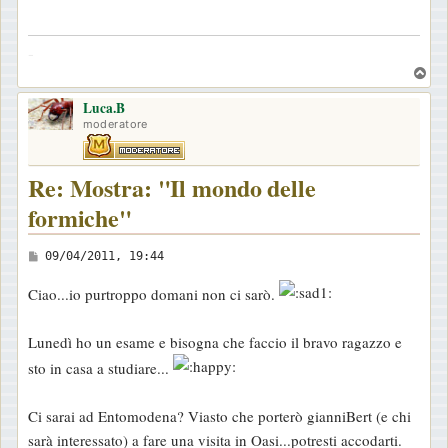
s
a
-
g
T
g
o
i
Luca.B
p
moderatore
o
Re: Mostra: "Il mondo delle
formiche"
M
09/04/2011, 19:44
e
Ciao...io purtroppo domani non ci sarò.
s
s
Lunedì ho un esame e bisogna che faccio il bravo ragazzo e
a
sto in casa a studiare...
g
g
Ci sarai ad Entomodena? Viasto che porterò gianniBert (e chi
i
sarà interessato) a fare una visita in Oasi...potresti accodarti.
o