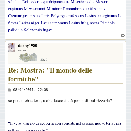
sabuleti-Dolicoderus quadripunctatus-M.scabrinodis-Messor
capitatus-M.wasmanni-M.minor-Temnothorax unifasciatus-
Crematogaster scutellaris-Polyergus rufescens-Lasius emarginatus-L.
flavus-Lasius niger-Lasius umbratus-Lasius fuliginosus-Pheidole
pallidula-Solenopsis fugax
T
o
denny1980
p
uovo
Re: Mostra: "Il mondo delle
formiche"
M
08/04/2011, 22:08
e
se posso chiederti, a che fasce d'età pensi di indirizzarla?
s
s
a
“Il vero viaggio di scoperta non consiste nel cercare nuove terre, ma
g
nell’avere nuovi occhi.”
g