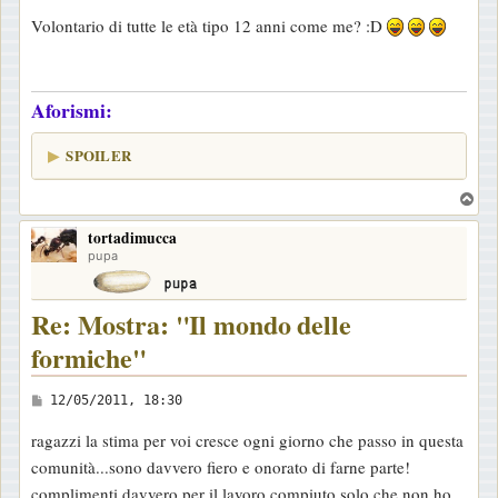
e
Volontario di tutte le età tipo 12 anni come me? :D
s
s
a
Aforismi:
g
g
SPOILER
i
o
T
o
tortadimucca
p
pupa
Re: Mostra: "Il mondo delle
formiche"
M
12/05/2011, 18:30
e
ragazzi la stima per voi cresce ogni giorno che passo in questa
s
comunità...sono davvero fiero e onorato di farne parte!
s
complimenti davvero per il lavoro compiuto solo che non ho