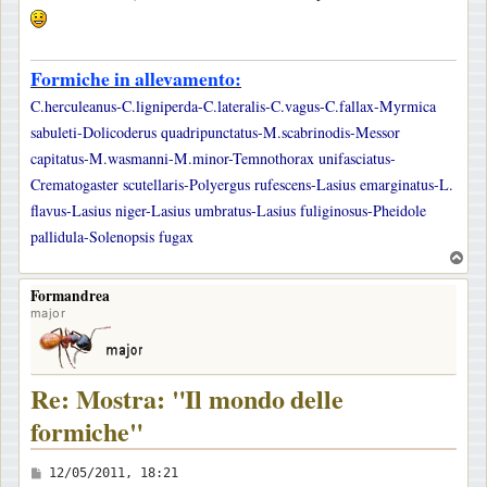
Formiche in allevamento:
C.herculeanus-C.ligniperda-C.lateralis-C.vagus-C.fallax-Myrmica
sabuleti-Dolicoderus quadripunctatus-M.scabrinodis-Messor
capitatus-M.wasmanni-M.minor-Temnothorax unifasciatus-
Crematogaster scutellaris-Polyergus rufescens-Lasius emarginatus-L.
flavus-Lasius niger-Lasius umbratus-Lasius fuliginosus-Pheidole
pallidula-Solenopsis fugax
T
o
Formandrea
p
major
Re: Mostra: "Il mondo delle
formiche"
M
12/05/2011, 18:21