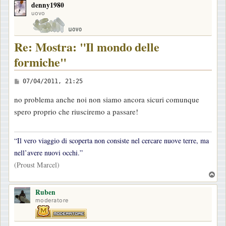
denny1980
p
uovo
Re: Mostra: "Il mondo delle
formiche"
M
07/04/2011, 21:25
e
no problema anche noi non siamo ancora sicuri comunque
s
spero proprio che riusciremo a passare!
s
a
g
“Il vero viaggio di scoperta non consiste nel cercare nuove terre, ma
g
nell’avere nuovi occhi.”
i
(Proust Marcel)
T
o
o
Ruben
p
moderatore