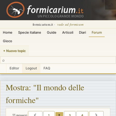
🌙
formicarium.it ·
vade ad formicam
Home
Specie italiane
Guide
Articoli
Diari
Forum
Gioco
+ Nuovo topic
⌕
Editor
Logout
FAQ
Mostra: "Il mondo delle
formiche"
55 messaggi
1
2
3
4
PRECEDENTE
PROSSIM