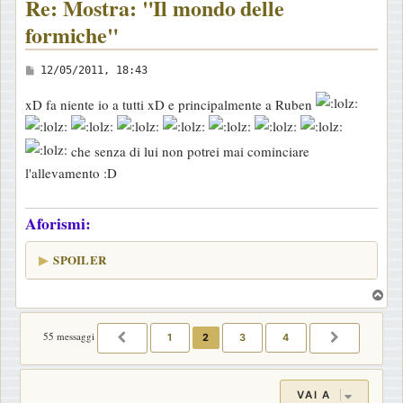
Re: Mostra: "Il mondo delle
formiche"
M
12/05/2011, 18:43
e
xD fa niente io a tutti xD e principalmente a Ruben
s
s
che senza di lui non potrei mai cominciare
a
l'allevamento :D
g
g
i
Aforismi:
o
SPOILER
T
o
p
55 messaggi
1
2
3
4
PRECEDENTE
PROSSIM
VAI A