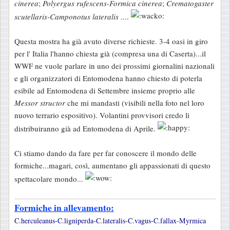
cinerea
;
Polyergus rufescens-Formica cinerea
;
Crematogaster
scutellaris-Camponotus lateralis
....
Questa mostra ha già avuto diverse richieste. 3-4 oasi in giro
per l' Italia l'hanno chiesta già (compresa una di Caserta)...il
WWF ne vuole parlare in uno dei prossimi giornalini nazionali
e gli organizzatori di Entomodena hanno chiesto di poterla
esibile ad Entomodena di Settembre insieme proprio alle
Messor structor
che mi mandasti (visibili nella foto nel loro
nuovo terrario espositivo). Volantini provvisori credo li
distribuiranno già ad Entomodena di Aprile.
Ci stiamo dando da fare per far conoscere il mondo delle
formiche...magari, così, aumentano gli appassionati di questo
spettacolare mondo...
Formiche in allevamento:
C.herculeanus-C.ligniperda-C.lateralis-C.vagus-C.fallax-Myrmica