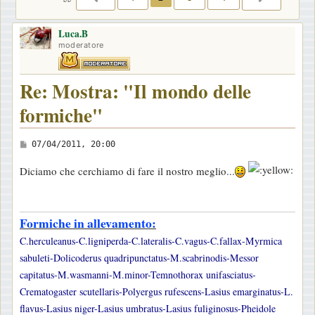
Luca.B
moderatore
Re: Mostra: "Il mondo delle
formiche"
M
07/04/2011, 20:00
e
Diciamo che cerchiamo di fare il nostro meglio...
s
s
a
Formiche in allevamento:
g
C.herculeanus-C.ligniperda-C.lateralis-C.vagus-C.fallax-Myrmica
g
sabuleti-Dolicoderus quadripunctatus-M.scabrinodis-Messor
i
capitatus-M.wasmanni-M.minor-Temnothorax unifasciatus-
o
Crematogaster scutellaris-Polyergus rufescens-Lasius emarginatus-L.
flavus-Lasius niger-Lasius umbratus-Lasius fuliginosus-Pheidole