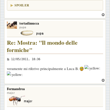
i
SPOILER
o
T
o
tortadimucca
p
pupa
Re: Mostra: "Il mondo delle
formiche"
M
12/05/2011, 18:36
e
veramente mi riferivo principalmente a Luca B.
s
s
T
a
o
g
Formandrea
p
major
g
i
o