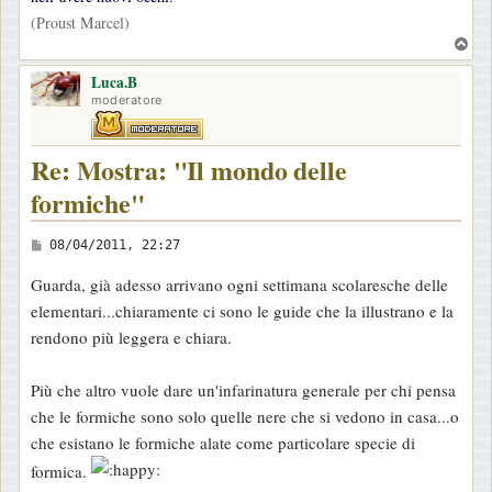
(Proust Marcel)
i
T
o
o
Luca.B
p
moderatore
Re: Mostra: "Il mondo delle
formiche"
M
08/04/2011, 22:27
e
Guarda, già adesso arrivano ogni settimana scolaresche delle
s
elementari...chiaramente ci sono le guide che la illustrano e la
s
rendono più leggera e chiara.
a
g
Più che altro vuole dare un'infarinatura generale per chi pensa
g
che le formiche sono solo quelle nere che si vedono in casa...o
i
che esistano le formiche alate come particolare specie di
o
formica.