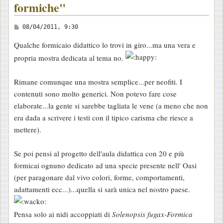
formiche"
M
08/04/2011, 9:30
e
Qualche formicaio didattico lo trovi in giro...ma una vera e
s
propria mostra dedicata al tema no.
s
a
Rimane comunque una mostra semplice...per neofiti. I
g
contenuti sono molto generici. Non potevo fare cose
g
elaborate...la gente si sarebbe tagliata le vene (a meno che non
i
era dada a scrivere i testi con il tipico carisma che riesce a
o
mettere).
Se poi pensi al progetto dell'aula didattica con 20 e più
formicai ognuno dedicato ad una specie presente nell' Oasi
(per paragonare dal vivo colori, forme, comportamenti,
adattamenti ecc...)...quella si sarà unica nel nostro paese.
Pensa solo ai nidi accoppiati di
Solenopsis fugax-Formica