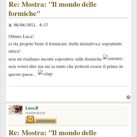
Re: Mostra: "Il mondo delle
formiche"
M
08/04/2011, 8:17
e
Ottimo Luca!
s
ci sta proprio bene il formicaio ,bella iniziativa,e soprattutto
s
unica!
a
non mi risultano mostre espositive sulle formiche
g
non vorrei dire ma mi sa tanto che potresti essere il primo in
g
questo paese...
i
o
-
T
o
Luca.B
p
moderatore
Re: Mostra: "Il mondo delle