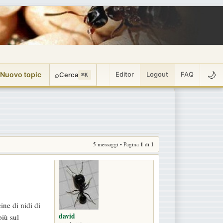
🌙
 Nuovo topic
⌕
Editor
Logout
FAQ
Cerca
⌘K
5 messaggi • Pagina
1
di
1
ine di nidi di
david
iù sul