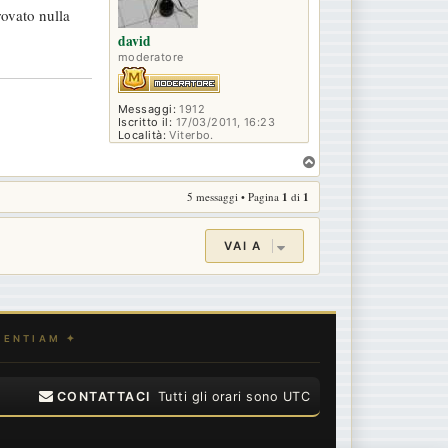
rovato nulla
david
moderatore
Messaggi:
1912
Iscritto il:
17/03/2011, 16:23
Località:
Viterbo.
T
o
5 messaggi • Pagina
1
di
1
p
VAI A
CONTATTACI
Tutti gli orari sono
UTC