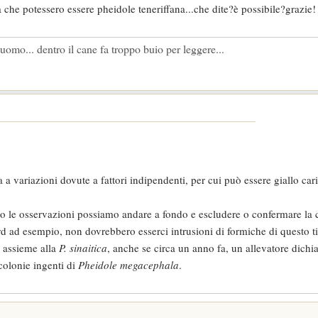
 che potessero essere pheidole teneriffana...che dite?è possibile?grazie
l' uomo... dentro il cane fa troppo buio per leggere...
 a variazioni dovute a fattori indipendenti, per cui può essere giallo ca
tto le osservazioni possiamo andare a fondo e escludere o confermare la 
d ad esempio, non dovrebbero esserci intrusioni di formiche di questo t
, assieme alla
P. sinaitica
, anche se circa un anno fa, un allevatore dichia
colonie ingenti di
Pheidole megacephala
.