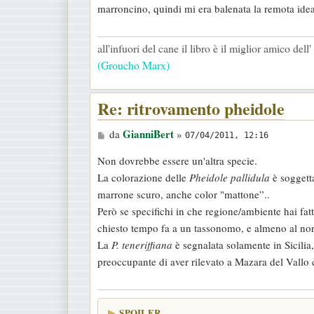
marroncino, quindi mi era balenata la remota idea
a
g
all'infuori del cane il libro è il miglior amico del
g
(Groucho Marx)
i
o
Re: ritrovamento pheidole
M
GianniBert
da
»
07/04/2011, 12:16
e
Non dovrebbe essere un'altra specie.
s
La colorazione delle
Pheidole pallidula
è soggetta
s
marrone scuro, anche color "mattone”..
a
Però se specifichi in che regione/ambiente hai fa
g
chiesto tempo fa a un tassonomo, e almeno al nor
g
La
P. teneriffiana
è segnalata solamente in Sicilia
i
preoccupante di aver rilevato a Mazara del Vallo 
o
SPOILER