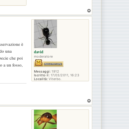
T
o
p
sservazione è
ndo una
david
moderatore
pecie che poi
no a un fosso,
Messaggi:
1912
Iscritto il:
17/03/2011, 16:23
Località:
Viterbo.
T
o
p