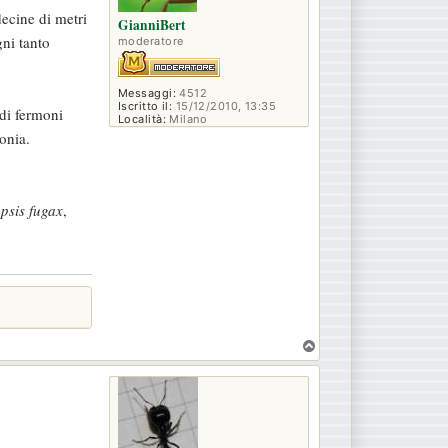
ecine di metri
GianniBert
ni tanto
moderatore
Messaggi:
4512
Iscritto il:
15/12/2010, 13:35
 di fermoni
Località:
Milano
onia.
psis fugax
,
T
o
p