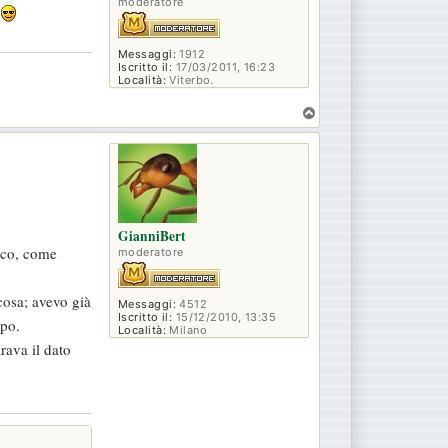
moderatore
!
Messaggi:
1912
Iscritto il:
17/03/2011, 16:23
Località:
Viterbo.
T
o
p
GianniBert
rico, come
moderatore
cosa; avevo già
Messaggi:
4512
Iscritto il:
15/12/2010, 13:35
ipo.
Località:
Milano
rava il dato