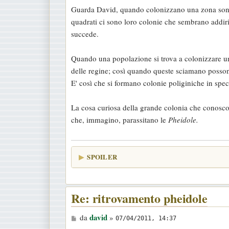
e
Guarda David, quando colonizzano una zona sono 
s
quadrati ci sono loro colonie che sembrano addir
s
succede.
a
g
Quando una popolazione si trova a colonizzare un 
g
delle regine; così quando queste sciamano possono
i
E' così che si formano colonie poliginiche in sp
o
La cosa curiosa della grande colonia che conosco
che, immagino, parassitano le
Pheidole.
SPOILER
Re: ritrovamento pheidole
M
david
da
»
07/04/2011, 14:37
e