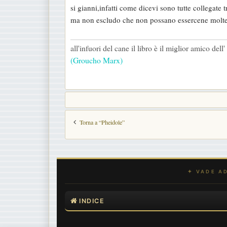
si gianni,infatti come dicevi sono tutte collegate
s
ma non escludo che non possano essercene molt
s
a
all'infuori del cane il libro è il miglior amico del
g
(Groucho Marx)
g
i
o
Torna a “Pheidole”
INDICE