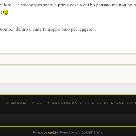
 tra loro....le solenopsys sono la prima cosa a cui ho pensato ma non ho t
e!
l' uomo... dentro il cane fa troppo buio per leggere...
Powered by
phpBB
® Forum Software © phpBB Limited