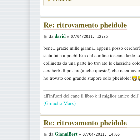
Re: ritrovamento pheidole
M
david
da
»
07/04/2011, 12:35
e
bene...grazie mille gianni...appena posso cercher
s
stata fatta a pochi Km dal confine toscana lazio.
s
collinetta da una parte ho trovato le classiche co
a
cercherò di postare(anche queste!) che occupavano p
g
ho trovato con grande stupore solo pheidole!
g
i
all'infuori del cane il libro è il miglior amico del
o
(Groucho Marx)
Re: ritrovamento pheidole
M
GianniBert
da
»
07/04/2011, 14:06