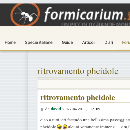
Home
Specie italiane
Guide
Articoli
Diari
For
ritrovamento pheidole
ritrovamento pheidole
M
david
da
»
07/04/2011, 12:05
e
ciao a tutti ieri facendo una bellissima passeggia
s
pheidole
alcuni veramente immensi.....ora,i
s