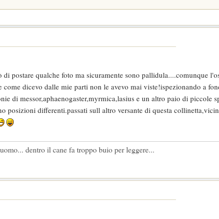
ò di postare qualche foto ma sicuramente sono pallidula....comunque l'o
..e come dicevo dalle mie parti non le avevo mai viste!ispezionando a fo
lonie di messor,aphaenogaster,myrmica,lasius e un altro paio di piccole s
osizioni differenti.passati sull altro versante di questa collinetta,vici
l' uomo... dentro il cane fa troppo buio per leggere...